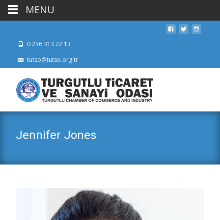
MENU
0 236 313 22 13
tutso@tutso.org.tr
Jennifer Jones