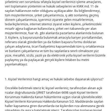
şirketimiz veri sorumlusu sıfatıyla kişisel verilerinizi işleme amaçlarını,
By
TUTSO
on Ağu 8, 2026
veri toplamanın yöntemini ve hukuki sebeplerini ve KVKK md. 11 de
sayılan haklarınızın neler olduğunu açıklayacaktır. Bu bilgilendirmeyi,
tüm müşterilerimize, şirket çalışanlarımıza, iş akti sonlanmış geçmiş
dönem çalışanlarımıza, işyerimizi ziyarete gelen misafirlerimize,
SEDDK Başkanı Menteş’e ziyaret
tedarikçilerimize, internet sitemizi ziyaret eden kişilere, şirketimizdeki
misafir ağına bağlanan kullanıcılara, şirket veri tabanında yer alan
By
TUTSO
on Ağu 8, 2026
müşterilerimize, fuar vb. gibi alanlarda pazarlama alanlarında bulunan
3. Kişilere, iş başvurusunda bulunmak amacıyla kariyer portallarından,
referans olarak gönderilen ya da fiziken başvuru formu dolduran
çalışan adaylarına, ticari faaliyetimiz kapsamındaki tüm iş ortaklarımıza
Hisarcıklıoğlu ICCD Genel Sekreteri Khalawi ile görüştü
ve bunların çalışanlarına ve tüm bu sayılanlara sınırlı olmaksızın yüz
By
TUTSO
on Ağu 7, 2026
yüze, mesafeli, sözlü, yazılı ya da elektronik yolla kişisel verilerini bizimle
paylaşmış ya da paylaşacak gerçek kişilere hitaben bu metni
yayınlamaktayız.
Kahramanmaraş Ticaret ve Sanayi Odası’nın yeni
binası hizmete açıldı
1. Kişisel Verilerinizi hangi amaç ve hukuki sebebe dayanarak işliyoruz?
By
TUTSO
on Ağu 5, 2026
Öncelikle belirtmek isteriz ki; kişisel verileriniz, tarafınızdan alınan açık
rızalar doğrultusunda ŞİRKET tarafından 6698 sayılı Kişisel Verilerin
Diren ailesine taziye ziyareti
Korunması Hakkında Kanun hükümlerine uygun olarak işlenebilecektir.
By
TUTSO
on Ağu 4, 2026
Kişisel Verilerin Korunması Hakkında Kanunun 5/2. Maddesinde sayılan
haller kapsamına giren durumlarda ise kişilerden rıza alınmasına gerek
olmadığını da ayrıca hatırlatmak isteriz. Tarafımızdan toplanan kişisel