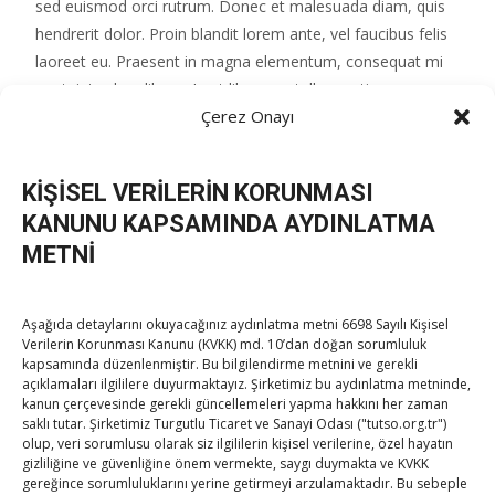
sed euismod orci rutrum. Donec et malesuada diam, quis
hendrerit dolor. Proin blandit lorem ante, vel faucibus felis
laoreet eu. Praesent in magna elementum, consequat mi
eget, interdum libero. In at libero eu tellus pretium
Çerez Onayı
hendrerit. Pellentesque non auctor diam, id ultricies risus.
Nulla vel urna ac est tincidunt faucibus.
KİŞİSEL VERİLERİN KORUNMASI
KANUNU KAPSAMINDA AYDINLATMA
Post
Robert Wilson
→
METNİ
navigation
Aşağıda detaylarını okuyacağınız aydınlatma metni 6698 Sayılı Kişisel
Verilerin Korunması Kanunu (KVKK) md. 10’dan doğan sorumluluk
kapsamında düzenlenmiştir. Bu bilgilendirme metnini ve gerekli
açıklamaları ilgililere duyurmaktayız. Şirketimiz bu aydınlatma metninde,
kanun çerçevesinde gerekli güncellemeleri yapma hakkını her zaman
saklı tutar. Şirketimiz Turgutlu Ticaret ve Sanayi Odası ("tutso.org.tr")
TOBB Son Yazılar
olup, veri sorumlusu olarak siz ilgililerin kişisel verilerine, özel hayatın
gizliliğine ve güvenliğine önem vermekte, saygı duymakta ve KVKK
gereğince sorumluluklarını yerine getirmeyi arzulamaktadır. Bu sebeple
Hisarcıklıoğlu’ndan ‘girişimci olun’ tavsiyesi