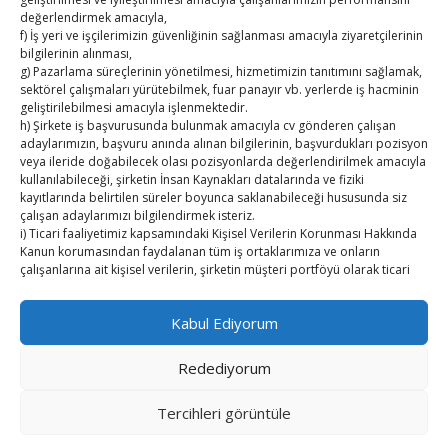
TUTSO İktisadi Durum Raporu
değerlendirmek amacıyla,
f) İş yeri ve işçilerimizin güvenliğinin sağlanması amacıyla ziyaretçilerinin
bilgilerinin alınması,
Hisarcıklıoğlu’ndan ‘girişimci olun’ tavsiyesi
g) Pazarlama süreçlerinin yönetilmesi, hizmetimizin tanıtımını sağlamak,
sektörel çalışmaları yürütebilmek, fuar panayır vb. yerlerde iş hacminin
SEDDK Başkanı Menteş’e ziyaret
geliştirilebilmesi amacıyla işlenmektedir.
h) Şirkete iş başvurusunda bulunmak amacıyla cv gönderen çalışan
Hisarcıklıoğlu ICCD Genel Sekreteri Khalawi ile görüştü
adaylarımızın, başvuru anında alınan bilgilerinin, başvurdukları pozisyon
veya ileride doğabilecek olası pozisyonlarda değerlendirilmek amacıyla
kullanılabileceği, şirketin İnsan Kaynakları datalarında ve fiziki
Kahramanmaraş Ticaret ve Sanayi Odası’nın yeni
kayıtlarında belirtilen süreler boyunca saklanabileceği hususunda siz
binası hizmete açıldı
çalışan adaylarımızı bilgilendirmek isteriz.
i) Ticari faaliyetimiz kapsamındaki Kişisel Verilerin Korunması Hakkında
Diren ailesine taziye ziyareti
Kanun korumasından faydalanan tüm iş ortaklarımıza ve onların
çalışanlarına ait kişisel verilerin, şirketin müşteri portföyü olarak ticari
ilişkinin devamında ve sonrasında sözleşmesel yükümlülüklerin yerine
getirilmesi amacıyla işlenebileceğini de belirtmek isteriz.
Kabul Ediyorum
2. Kişisel Verilerinizin kimlere hangi amaçla aktarılacağını açıklamak
isteriz.
Redediyorum
Öncelikle kişisel verileriniz Şirketimiz ile güvendedir. Bu verilerinizi 3.
Kişiler ile açık rızanız olmadan paylaşmamaktayız.
Copyright © TUTSO Kasaba Ekonomi Dergisi
Tercihleri ​​görüntüle
Ancak, kanunun ve mevzuat gereği 3. Kişiler ve kurumlar ile paylaşma
Powered by WordPress
, Theme
i-excel
by TemplatesNext.
zorunluluğumuz vardır. Kanun gereği yapmak zorunda olduğumuz bu