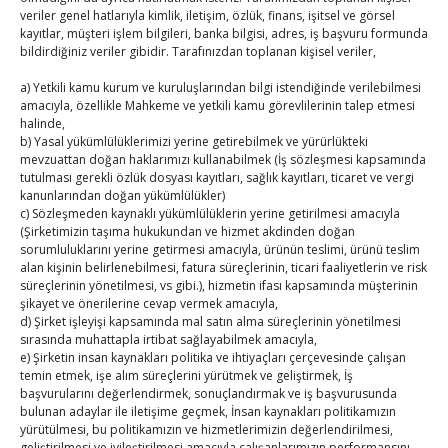
veriler genel hatlarıyla kimlik, iletişim, özlük, finans, işitsel ve görsel
Ağustos 2026
kayıtlar, müşteri işlem bilgileri, banka bilgisi, adres, iş başvuru formunda
bildirdiğiniz veriler gibidir. Tarafınızdan toplanan kişisel veriler,
P
S
Ç
P
C
C
P
1
2
a) Yetkili kamu kurum ve kuruluşlarından bilgi istendiğinde verilebilmesi
amacıyla, özellikle Mahkeme ve yetkili kamu görevlilerinin talep etmesi
3
4
5
6
7
8
9
halinde,
b) Yasal yükümlülüklerimizi yerine getirebilmek ve yürürlükteki
10
11
12
13
14
15
16
mevzuattan doğan haklarımızı kullanabilmek (İş sözleşmesi kapsamında
17
18
19
20
21
22
23
tutulması gerekli özlük dosyası kayıtları, sağlık kayıtları, ticaret ve vergi
kanunlarından doğan yükümlülükler)
24
25
26
27
28
29
30
c) Sözleşmeden kaynaklı yükümlülüklerin yerine getirilmesi amacıyla
31
(Şirketimizin taşıma hukukundan ve hizmet akdinden doğan
sorumluluklarını yerine getirmesi amacıyla, ürünün teslimi, ürünü teslim
alan kişinin belirlenebilmesi, fatura süreçlerinin, ticari faaliyetlerin ve risk
« Tem
süreçlerinin yönetilmesi, vs gibi.), hizmetin ifası kapsamında müşterinin
şikayet ve önerilerine cevap vermek amacıyla,
d) Şirket işleyişi kapsamında mal satın alma süreçlerinin yönetilmesi
E-BÜLTEN
sırasında muhattapla irtibat sağlayabilmek amacıyla,
e) Şirketin insan kaynakları politika ve ihtiyaçları çerçevesinde çalışan
temin etmek, işe alım süreçlerini yürütmek ve geliştirmek, İş
Kasaba Ekonomi Dergisi
başvurularını değerlendirmek, sonuçlandırmak ve iş başvurusunda
bulunan adaylar ile iletişime geçmek, İnsan kaynakları politikamızın
TOBB HABER
yürütülmesi, bu politikamızın ve hizmetlerimizin değerlendirilmesi,
geliştirilmesi ve iyileştirilmesi amacıyla çalışanlarımızın performansını