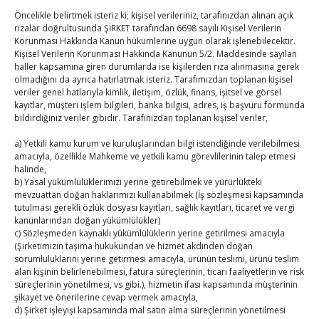
Hisarcıklıoğlu, Türkiye Tarım
Öncelikle belirtmek isteriz ki; kişisel verileriniz, tarafınızdan alınan açık
Meclisi Başkanı Karakuş ve
rızalar doğrultusunda ŞİRKET tarafından 6698 sayılı Kişisel Verilerin
Korunması Hakkında Kanun hükümlerine uygun olarak işlenebilecektir.
beraberindeki heyet ile görüştü
Kişisel Verilerin Korunması Hakkında Kanunun 5/2. Maddesinde sayılan
haller kapsamına giren durumlarda ise kişilerden rıza alınmasına gerek
Temmuz 23, 2026
TOBB HABER
TUTSO
olmadığını da ayrıca hatırlatmak isteriz. Tarafımızdan toplanan kişisel
veriler genel hatlarıyla kimlik, iletişim, özlük, finans, işitsel ve görsel
kayıtlar, müşteri işlem bilgileri, banka bilgisi, adres, iş başvuru formunda
23.07.2026 / Ankara Türkiye Odalar ve Borsalar
bildirdiğiniz veriler gibidir. Tarafınızdan toplanan kişisel veriler,
Birliği (TOBB) Başkanı M. Rifat Hisarcıklıoğlu,
a) Yetkili kamu kurum ve kuruluşlarından bilgi istendiğinde verilebilmesi
TOBB Türkiye Tarım Meclisi Başkanı Ülkü
amacıyla, özellikle Mahkeme ve yetkili kamu görevlilerinin talep etmesi
Karakuş ve Meclis üyelerini kabul etti.
halinde,
b) Yasal yükümlülüklerimizi yerine getirebilmek ve yürürlükteki
Görüşmede, sektörel sorunlar ve çözüm önerileri
mevzuattan doğan haklarımızı kullanabilmek (İş sözleşmesi kapsamında
değerlendirildi.​
tutulması gerekli özlük dosyası kayıtları, sağlık kayıtları, ticaret ve vergi
kanunlarından doğan yükümlülükler)
c) Sözleşmeden kaynaklı yükümlülüklerin yerine getirilmesi amacıyla
(Şirketimizin taşıma hukukundan ve hizmet akdinden doğan
sorumluluklarını yerine getirmesi amacıyla, ürünün teslimi, ürünü teslim
Hisarcıklıoğlu, İçişleri Bakan
alan kişinin belirlenebilmesi, fatura süreçlerinin, ticari faaliyetlerin ve risk
süreçlerinin yönetilmesi, vs gibi.), hizmetin ifası kapsamında müşterinin
Yardımcısı Yiğitbaşı’nı ziyaret
şikayet ve önerilerine cevap vermek amacıyla,
d) Şirket işleyişi kapsamında mal satın alma süreçlerinin yönetilmesi
etti