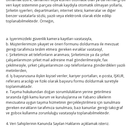
Hisarcıklıoğlu, Ardahan Üniversitesi Rektörü Prof. Dr.
veri kayıt sisteminin parçası olmak kaydıyla otomatik olmayan yollarla,
Şirketin işyerleri, departmanları, internet sitesi, kameralar ve diğer
Emiroğlu’nu kabul etti
benzer vasıtalarla sözlü, yazılı veya elektronik olarak elde edilip
By
TUTSO
on Ağu 4, 2026
toplanabilmektedir. Örneğin,
Ağustos 2026
a. İşyerimizdeki güvenlik kamera kayıtları vasıtasıyla,
P
S
Ç
P
C
C
P
b. Müşterilerimizin şikayet ve öneri formunu doldurması ile mevzuat
1
2
gereği tarafımıza teslim etmesi gereken evraklar vasıtasıyl,
c. Şirketimize ait telefonların aranması, Şirketimize ya da şirket
3
4
5
6
7
8
9
çalışanlarımızın şirket mail adresine mail gönderilmesiyle, fax
10
11
12
13
14
15
16
çekilmesiyle, şirket çalışanlarımızın cep telefonlarına gönderdikleri yazılı
metinlerden,
17
18
19
20
21
22
23
d. İş başvurusuna ilişkin kişisel veriler, kariyer portalları, e-posta, İŞKUR,
referans aracılığı ve fiziki olarak başvuru formu doldurmak suretiyle
24
25
26
27
28
29
30
toplanmaktadır.
31
e. Taşıma hukukundan doğan sorumlulukların yerine getirilmesi
sırasında ilgili kamu kurum ve kuruluşlarına ve Yabancı ülkelerin
mevzuatına uygun taşıma hizmetinin gerçekleştirilmesi için sunulması
« Tem
gereken evrakların tarafımıza sunulması, bazı kanunlar gereği takograf
ve gobox kullanma zorunluluğu vasıtasıyla toplanabilmektedir.
E-BÜLTEN
4. Veri Sahiplerinin Kanunda Sayılan Haklarını açıklamak isteriz.