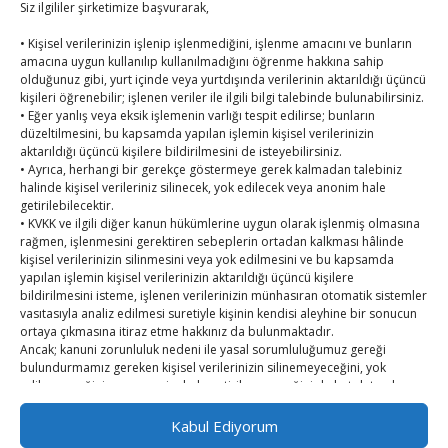
Siz ilgililer şirketimize başvurarak,
Kasaba Ekonomi Dergisi
• Kişisel verilerinizin işlenip işlenmediğini, işlenme amacını ve bunların
TOBB HABER
amacına uygun kullanılıp kullanılmadığını öğrenme hakkına sahip
olduğunuz gibi, yurt içinde veya yurtdışında verilerinin aktarıldığı üçüncü
TUTSO İktisadi Durum Raporu
kişileri öğrenebilir; işlenen veriler ile ilgili bilgi talebinde bulunabilirsiniz.
• Eğer yanlış veya eksik işlemenin varlığı tespit edilirse; bunların
düzeltilmesini, bu kapsamda yapılan işlemin kişisel verilerinizin
SEDDK Başkanı Menteş’e ziyaret
aktarıldığı üçüncü kişilere bildirilmesini de isteyebilirsiniz.
• Ayrıca, herhangi bir gerekçe göstermeye gerek kalmadan talebiniz
Hisarcıklıoğlu ICCD Genel Sekreteri Khalawi ile görüştü
halinde kişisel verileriniz silinecek, yok edilecek veya anonim hale
getirilebilecektir.
Kahramanmaraş Ticaret ve Sanayi Odası’nın yeni
• KVKK ve ilgili diğer kanun hükümlerine uygun olarak işlenmiş olmasına
rağmen, işlenmesini gerektiren sebeplerin ortadan kalkması hâlinde
binası hizmete açıldı
kişisel verilerinizin silinmesini veya yok edilmesini ve bu kapsamda
yapılan işlemin kişisel verilerinizin aktarıldığı üçüncü kişilere
Diren ailesine taziye ziyareti
bildirilmesini isteme, işlenen verilerinizin münhasıran otomatik sistemler
vasıtasıyla analiz edilmesi suretiyle kişinin kendisi aleyhine bir sonucun
Hisarcıklıoğlu, Ardahan Üniversitesi Rektörü Prof. Dr.
ortaya çıkmasına itiraz etme hakkınız da bulunmaktadır.
Ancak; kanuni zorunluluk nedeni ile yasal sorumluluğumuz gereği
Emiroğlu’nu kabul etti
bulundurmamız gereken kişisel verilerinizin silinemeyeceğini, yok
edilmeyeceğini veya anonim hale getirilemeyeceğini de hatırlatmak
isteriz.
Kabul Ediyorum