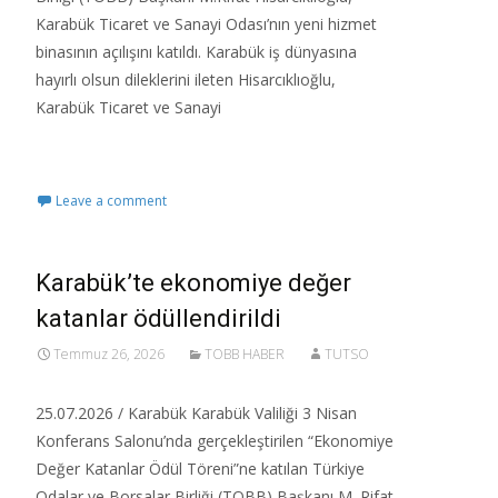
Karabük Ticaret ve Sanayi Odası’nın yeni hizmet
binasının açılışını katıldı.​ Karabük iş dünyasına
hayırlı olsun dileklerini ileten Hisarcıklıoğlu,
Karabük Ticaret ve Sanayi
Read More…
Leave a comment
Karabük’te ekonomiye değer
katanlar ödüllendirildi
Temmuz 26, 2026
TOBB HABER
TUTSO
25.07.2026 / Karabük Karabük Valiliği 3 Nisan
Konferans Salonu’nda gerçekleştirilen “Ekonomiye
Değer Katanlar Ödül Töreni”ne katılan Türkiye
Odalar ve Borsalar Birliği (TOBB) Başkanı M. Rifat