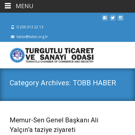
MENU
0 236 313 22 13
tutso@tutso.org.tr
Category Archives: TOBB HABER
Memur-Sen Genel Başkanı Ali
Yalçın’a taziye ziyareti