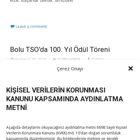
ettik. Başarılar diledik. İlimizdeki
Read More…
Leave a comment
Bolu TSO’da 100. Yıl Ödül Töreni
Temmuz 25, 2026
TOBB HABER
TUTSO
Çerez Onayı
25.07.2026 / Bolu Türkiye Odalar ve Borsalar
Birliği (TOBB) Başkanı M.Rifat Hisarcıklıoğlu, Bolu
KİŞİSEL VERİLERİN KORUNMASI
Ticaret ve Sanayi Odası’nın (TSO) Bolu Abant
KANUNU KAPSAMINDA AYDINLATMA
İzzet Baysal Üniversitesi’nde yapılan, 100’üncü
METNİ
kuruluş yıl dönümü ödül törenine katıldı.​ TOBB
Başkanı M.
Read More…
Aşağıda detaylarını okuyacağınız aydınlatma metni 6698 Sayılı Kişisel
Verilerin Korunması Kanunu (KVKK) md. 10’dan doğan sorumluluk
kapsamında düzenlenmiştir. Bu bilgilendirme metnini ve gerekli