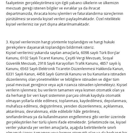
faaliyetinin gerçekleştirilmesi için ilgili yabancı ülkelerin ve ülkemizin
TOBB Son Yazılar
mevzuatı gereği istenen bilgiler ve evraklar ya da ihracat
departmanızda, ihracata konu işlemleri ve faturalandırma süreçlerinin
yürütülmesi sırasında kişisel verileri paylaşılmaktadır. Özel nitelikteki
SEDDK Başkanı Menteş’e ziyaret
kişisel verileriniz ise yurt dışına aktarılmamaktadır.
By
TUTSO
on Ağu 8, 2026
3. Kişisel verilerinizin hangi yöntemle toplandığını ve hangi hukuki
gerekçelere dayanarak toplandığını bildirmek isteriz.
Hisarcıklıoğlu ICCD Genel Sekreteri Khalawi ile görüştü
Kişisel verileriniz yukarıda sayılan amaçlarla, 6098 sayılı Türk Borçlar
Kanunu, 6102 Sayılı Ticaret Kanunu, Çeşitli Vergi Mevzuatı, Sosyal
By
TUTSO
on Ağu 7, 2026
Güvenlik Mevzuatı, 2918 Sayılı Karayolları Trafik Kanunu, 4857 sayılı İş
Kanunu, 6563 Sayılı Elektronik Ticaretin Düzenlenmesi Hakkında Kanun,
6331 Sayılı Kanun, 4458 Sayılı Gümrük Kanunu ve bu Kanunlara istinaden
düzenlenmiş olan yönetmelikler ve tebliğlere istinaden ve diğer tüm
Kahramanmaraş Ticaret ve Sanayi Odası’nın yeni
yasal mevzuat gereğince veya açık rızanıza istinaden işlemekteyiz. Kişisel
binası hizmete açıldı
verilerin işlenmesi; bu verilerin tamamen veya kısmen otomatik olan ya
By
TUTSO
on Ağu 5, 2026
da herhangi bir veri kayıt sisteminin parçası olmak kaydıyla otomatik
olmayan yollarla elde edilmesi, toplanması, kaydedilmesi, depolanması,
muhafaza edilmesi, değiştirilmesi, yeniden düzenlenmesi, açıklanması,
Diren ailesine taziye ziyareti
aktarılması, devralınması, elde edilebilir hâle getirilmesi,
By
TUTSO
on Ağu 4, 2026
sınıflandırılması ya da kullanılmasının engellenmesi gibi veriler üzerinde
gerçekleştirilen her türlü işlemi ifade etmektedir. Şirketimizde ise, kişisel
veriler yukarıda yer verilen amaçlarla, aşağıda belirtilenlerle sınırlı
olmamak üzere; tamamen veya kısmen otomatik olan ya da herhangi bir