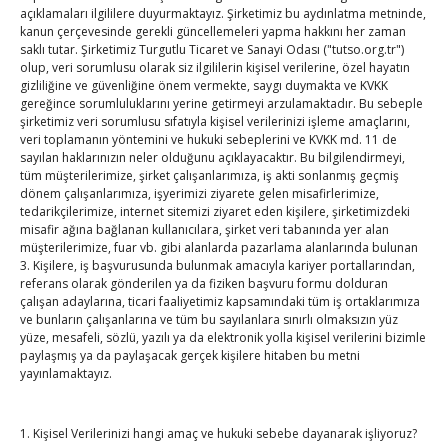
Leave a comment
açıklamaları ilgililere duyurmaktayız. Şirketimiz bu aydınlatma metninde,
kanun çerçevesinde gerekli güncellemeleri yapma hakkını her zaman
saklı tutar. Şirketimiz Turgutlu Ticaret ve Sanayi Odası ("tutso.org.tr")
olup, veri sorumlusu olarak siz ilgililerin kişisel verilerine, özel hayatın
Hisarcıklıoğlu TSB Başkanı
gizliliğine ve güvenliğine önem vermekte, saygı duymakta ve KVKK
gereğince sorumluluklarını yerine getirmeyi arzulamaktadır. Bu sebeple
Yaşar ile görüştü
şirketimiz veri sorumlusu sıfatıyla kişisel verilerinizi işleme amaçlarını,
veri toplamanın yöntemini ve hukuki sebeplerini ve KVKK md. 11 de
Temmuz 24, 2026
TOBB HABER
TUTSO
sayılan haklarınızın neler olduğunu açıklayacaktır. Bu bilgilendirmeyi,
tüm müşterilerimize, şirket çalışanlarımıza, iş akti sonlanmış geçmiş
dönem çalışanlarımıza, işyerimizi ziyarete gelen misafirlerimize,
24.07.2026 / Ankara Türkiye Odalar ve Borsalar
tedarikçilerimize, internet sitemizi ziyaret eden kişilere, şirketimizdeki
Birliği (TOBB) Başkanı M. Rifat Hisarcıklıoğlu,
misafir ağına bağlanan kullanıcılara, şirket veri tabanında yer alan
Türkiye Sigorta Birliği (TSB) Başkanı Ahmet Yaşar,
müşterilerimize, fuar vb. gibi alanlarda pazarlama alanlarında bulunan
3. Kişilere, iş başvurusunda bulunmak amacıyla kariyer portallarından,
Yönetim Kurulu Üyesi Neslihan Neciboğlu ve
referans olarak gönderilen ya da fiziken başvuru formu dolduran
Genel Sekreter Özgür Obalı ile TOBB İkiz
çalışan adaylarına, ticari faaliyetimiz kapsamındaki tüm iş ortaklarımıza
ve bunların çalışanlarına ve tüm bu sayılanlara sınırlı olmaksızın yüz
Kuleler’de
yüze, mesafeli, sözlü, yazılı ya da elektronik yolla kişisel verilerini bizimle
paylaşmış ya da paylaşacak gerçek kişilere hitaben bu metni
Read More…
yayınlamaktayız.
1. Kişisel Verilerinizi hangi amaç ve hukuki sebebe dayanarak işliyoruz?