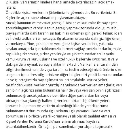
2. Kişisel Verilerinizin kimlere hangi amaçla aktarılacağını açıklamak
22.07.2026 / Ankara Suriye Serbest Ticaret,
isteriz.
Sanayi Bölgeleri ve Yatırım Ortamı Forumu,
Öncelikle kişisel verileriniz Şirketimiz ile güvendedir. Bu verilerinizi 3.
Türkiye Odalar ve Borsalar Birliği (TOBB) Başkanı
Kişiler ile açık rızanız olmadan paylaşmamaktayız.
Ancak, kanunun ve mevzuat gereği 3. Kişiler ve kurumlar ile paylaşma
M. Rifat Hisarcıklıoğlu’nun ev sahipliğinde, Ticaret
zorunluluğumuz vardır. Kanun gereği yapmak zorunda olduğumuz bu
Bakanı Prof. Dr. Ömer Bolat ve Suriye Genel
paylaşımlarda dahi tarafınızın hak ihlali önlemek için gerekli teknik, idari
ve hukuki tedbirleri almaktayız. Bu aktarım sırasında dahi gizliliğe önem
Gümrükler
vermekteyiz. Yine, şirketimize verdiğiniz kişisel verileriniz, yukarıda
sayılan amaçlarla iş ortaklarımızla, hizmet sağlayıcımızla, tedarikçimizle,
Read More…
topluluk şirketimizle, şirket yetkilisiyle ve şirket hissedarları ile yetkili
kamu kurum ve kuruluşlarına ve özel hukuk kişileriyle KVKK md. 8 ve 9
daki şartlara uymak suretiyle aktarılmaktadır. Mahkemeler tarafından
bilgi istenilmesi halinde veya tarafınıza teslim edeceğimiz ürünlerin size
ulaşması için adres bilgileriniz ve diğer bilgilerinizi yetkili kamu kurumları
ile ve iş ortağımızla paylaşılması halleri sayılabilir. Ayrıca Şirket
tarafından kişisel verilerin yurtdışına yukarıda yer verilen amaçlarla; veri
Posts
sahibinin açık rızasının bulunması halinde veya veri sahibinin açık rızası
« Previous
1
2
3
4
…
100
Next »
bulunmadığı ancak yukarıda belirtilen diğer şartlardan bir veya
birkaçının karşılandığı hallerde; verilerin aktarıldığı ülkede yeterli
koruma bulunması ve verilerin aktarıldığı ülkede yeterli koruma
navigation
bulunmaması durumunda ilgili şirketin ilgili yabancı ülkedeki veri
sorumlusu ile birlikte yeterli korumayı yazılı olarak taahhüt etmesi ve
Kişisel Verileri Koruma Kurulu’nun izninin alınması kaydı ile
aktarılabilmektedir. Örneğin, personelimizin yurtdışına taşımacılık