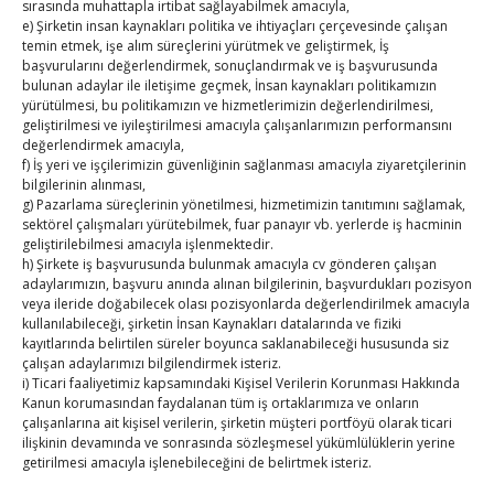
sırasında muhattapla irtibat sağlayabilmek amacıyla,
e) Şirketin insan kaynakları politika ve ihtiyaçları çerçevesinde çalışan
Temmuz 23, 2026
TOBB HABER
TUTSO
temin etmek, işe alım süreçlerini yürütmek ve geliştirmek, İş
başvurularını değerlendirmek, sonuçlandırmak ve iş başvurusunda
bulunan adaylar ile iletişime geçmek, İnsan kaynakları politikamızın
23.07.2026 / Ankara Türkiye Odalar ve Borsalar
yürütülmesi, bu politikamızın ve hizmetlerimizin değerlendirilmesi,
Birliği (TOBB) Başkanı M. Rifat Hisarcıklıoğlu,
geliştirilmesi ve iyileştirilmesi amacıyla çalışanlarımızın performansını
değerlendirmek amacıyla,
İçişleri Bakan Yardımcısı Doç. Dr. Kübra Güran
f) İş yeri ve işçilerimizin güvenliğinin sağlanması amacıyla ziyaretçilerinin
Yiğitbaşı’nı ziyaret etti. Hisarcıklıoğlu, Bakan
bilgilerinin alınması,
Yardımcısı Yiğitbaşı’na çalışmalarında başarılar
g) Pazarlama süreçlerinin yönetilmesi, hizmetimizin tanıtımını sağlamak,
sektörel çalışmaları yürütebilmek, fuar panayır vb. yerlerde iş hacminin
diledi. ​
geliştirilebilmesi amacıyla işlenmektedir.
h) Şirkete iş başvurusunda bulunmak amacıyla cv gönderen çalışan
adaylarımızın, başvuru anında alınan bilgilerinin, başvurdukları pozisyon
veya ileride doğabilecek olası pozisyonlarda değerlendirilmek amacıyla
kullanılabileceği, şirketin İnsan Kaynakları datalarında ve fiziki
Suriye Serbest Ticaret, Sanayi
kayıtlarında belirtilen süreler boyunca saklanabileceği hususunda siz
çalışan adaylarımızı bilgilendirmek isteriz.
Bölgeleri ve Yatırım Ortamı
i) Ticari faaliyetimiz kapsamındaki Kişisel Verilerin Korunması Hakkında
Kanun korumasından faydalanan tüm iş ortaklarımıza ve onların
toplantısı gerçekleştirildi
çalışanlarına ait kişisel verilerin, şirketin müşteri portföyü olarak ticari
ilişkinin devamında ve sonrasında sözleşmesel yükümlülüklerin yerine
Temmuz 22, 2026
TOBB HABER
TUTSO
getirilmesi amacıyla işlenebileceğini de belirtmek isteriz.