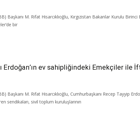
BB) Başkanı M. Rifat Hisarcıklıoğlu, Kırgızistan Bakanlar Kurulu Birinc
er’de bir
Erdoğan’ın ev sahipliğindeki Emekçiler ile İf
BB) Başkanı M. Rifat Hisarcıklıoğlu, Cumhurbaşkanı Recep Tayyip Erdoğa
en sendikaları, sivil toplum kuruluşlarının