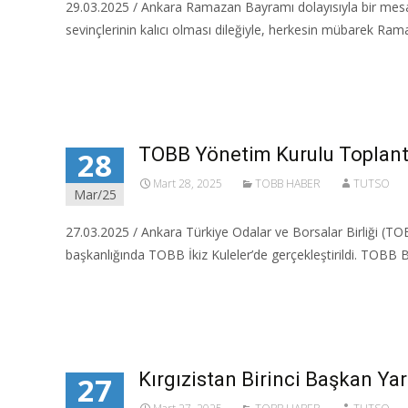
29.03.2025 / Ankara Ramazan Bayramı dolayısıyla bir mesaj
sevinçlerinin kalıcı olması dileğiyle, herkesin mübarek Ram
Read More…
TOBB Yönetim Kurulu Toplantısı
28
Mart 28, 2025
TOBB HABER
TUTSO
Mar/25
27.03.2025 / Ankara Türkiye Odalar ve Borsalar Birliği (T
başkanlığında TOBB İkiz Kuleler’de gerçekleştirildi.​ TOBB B
Read More…
Kırgızistan Birinci Başkan Y
27