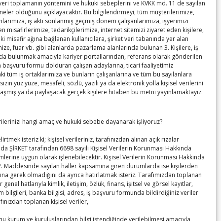
 veri toplamanın yöntemini ve hukuki sebeplerini ve KVKK md. 11 de sayılan
 neler olduğunu açıklayacaktır. Bu bilgilendirmeyi, tüm müşterilerimize,
anlarımıza, iş akti sonlanmış geçmiş dönem çalışanlarımıza, işyerimizi
en misafirlerimize, tedarikçilerimize, internet sitemizi ziyaret eden kişilere,
ki misafir ağına bağlanan kullanıcılara, şirket veri tabanında yer alan
ize, fuar vb. gibi alanlarda pazarlama alanlarında bulunan 3. Kişilere, iş
a bulunmak amacıyla kariyer portallarından, referans olarak gönderilen
n başvuru formu dolduran çalışan adaylarına, ticari faaliyetimiz
önetim Kurulu Başkanı Osman Demircioğlu ile Hopa Ticaret
 tüm iş ortaklarımıza ve bunların çalışanlarına ve tüm bu sayılanlara
sızın yüz yüze, mesafeli, sözlü, yazılı ya da elektronik yolla kişisel verilerini
laşmış ya da paylaşacak gerçek kişilere hitaben bu metni yayınlamaktayız.
erilerinizi hangi amaç ve hukuki sebebe dayanarak işliyoruz?
irtmek isteriz ki; kişisel verileriniz, tarafınızdan alınan açık rızalar
da ŞİRKET tarafından 6698 sayılı Kişisel Verilerin Korunması Hakkında
lerine uygun olarak işlenebilecektir. Kişisel Verilerin Korunması Hakkında
. Maddesinde sayılan haller kapsamına giren durumlarda ise kişilerden
ına gerek olmadığını da ayrıca hatırlatmak isteriz. Tarafımızdan toplanan
er genel hatlarıyla kimlik, iletişim, özlük, finans, işitsel ve görsel kayıtlar,
m bilgileri, banka bilgisi, adres, iş başvuru formunda bildirdiğiniz veriler
olarak atanan Mekin Mustafa Kemal Ökem ile TOBB İkiz
afınızdan toplanan kişisel veriler,
amu kurum ve kuruluşlarından bilgi istendiğinde verilebilmesi amacıyla,