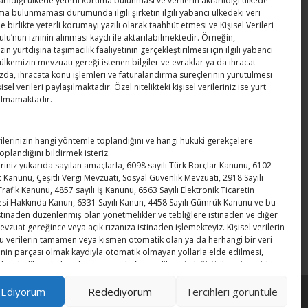
tarıldığı ülkede yeterli koruma bulunması ve verilerin aktarıldığı ülkede
taziye ziyareti
ma bulunmaması durumunda ilgili şirketin ilgili yabancı ülkedeki veri
e birlikte yeterli korumayı yazılı olarak taahhüt etmesi ve Kişisel Verileri
u’nun izninin alınması kaydı ile aktarılabilmektedir. Örneğin,
TOBB 2026 Akreditasyon Sertifika Töreni
n yurtdışına taşımacılık faaliyetinin gerçekleştirilmesi için ilgili yabancı
yapıldı
 ülkemizin mevzuatı gereği istenen bilgiler ve evraklar ya da ihracat
da, ihracata konu işlemleri ve faturalandırma süreçlerinin yürütülmesi
isel verileri paylaşılmaktadır. Özel nitelikteki kişisel verileriniz ise yurt
Karabük TSO yeni hizmet binası açıldı
rılmamaktadır.
erilerinizin hangi yöntemle toplandığını ve hangi hukuki gerekçelere
plandığını bildirmek isteriz.
leriniz yukarıda sayılan amaçlarla, 6098 sayılı Türk Borçlar Kanunu, 6102
et Kanunu, Çeşitli Vergi Mevzuatı, Sosyal Güvenlik Mevzuatı, 2918 Sayılı
Trafik Kanunu, 4857 sayılı İş Kanunu, 6563 Sayılı Elektronik Ticaretin
i Hakkında Kanun, 6331 Sayılı Kanun, 4458 Sayılı Gümrük Kanunu ve bu
stinaden düzenlenmiş olan yönetmelikler ve tebliğlere istinaden ve diğer
vzuat gereğince veya açık rızanıza istinaden işlemekteyiz. Kişisel verilerin
bu verilerin tamamen veya kısmen otomatik olan ya da herhangi bir veri
inin parçası olmak kaydıyla otomatik olmayan yollarla elde edilmesi,
 kaydedilmesi, depolanması, muhafaza edilmesi, değiştirilmesi, yeniden
, açıklanması, aktarılması, devralınması, elde edilebilir hâle getirilmesi,
lması ya da kullanılmasının engellenmesi gibi veriler üzerinde
 Ediyorum
Redediyorum
Tercihleri ​​görüntüle
len her türlü işlemi ifade etmektedir. Şirketimizde ise, kişisel veriler
Powered by WordPress
, Theme
i-excel
by TemplatesNext.