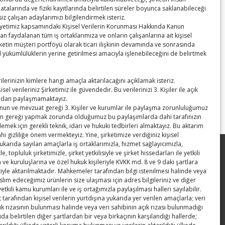
atalarında ve fiziki kayıtlarında belirtilen süreler boyunca saklanabileceği
z çalışan adaylarımızı bilgilendirmek isteriz.
aliyetimiz kapsamındaki Kişisel Verilerin Korunması Hakkında Kanun
 faydalanan tüm iş ortaklarımıza ve onların çalışanlarına ait kişisel
irketin müşteri portföyü olarak ticari ilişkinin devamında ve sonrasında
yükümlülüklerin yerine getirilmesi amacıyla işlenebileceğini de belirtmek
erilerinizin kimlere hangi amaçla aktarılacağını açıklamak isteriz.
isel verileriniz Şirketimiz ile güvendedir. Bu verilerinizi 3. Kişiler ile açık
adan paylaşmamaktayız.
nun ve mevzuat gereği 3. Kişiler ve kurumlar ile paylaşma zorunluluğumuz
un gereği yapmak zorunda olduğumuz bu paylaşımlarda dahi tarafınızın
nlemek için gerekli teknik, idari ve hukuki tedbirleri almaktayız. Bu aktarım
hi gizliliğe önem vermekteyiz. Yine, şirketimize verdiğiniz kişisel
 yukarıda sayılan amaçlarla iş ortaklarımızla, hizmet sağlayıcımızla,
e, topluluk şirketimizle, şirket yetkilisiyle ve şirket hissedarları ile yetkili
Hisarcıklıoğlu Moğolistan’ın Ankara
e kuruluşlarına ve özel hukuk kişileriyle KVKK md. 8 ve 9 daki şartlara
Büyükelçisi Lkhagvasuren ile görüştü
yle aktarılmaktadır. Mahkemeler tarafından bilgi istenilmesi halinde veya
eslim edeceğimiz ürünlerin size ulaşması için adres bilgileriniz ve diğer
TOBB İş Dünyası Yapay Zeka Zirvesi
 yetkili kamu kurumları ile ve iş ortağımızla paylaşılması halleri sayılabilir.
t tarafından kişisel verilerin yurtdışına yukarıda yer verilen amaçlarla; veri
yapıldı
ık rızasının bulunması halinde veya veri sahibinin açık rızası bulunmadığı
da belirtilen diğer şartlardan bir veya birkaçının karşılandığı hallerde;
Memur-Sen Genel Başkanı Ali Yalçın’a