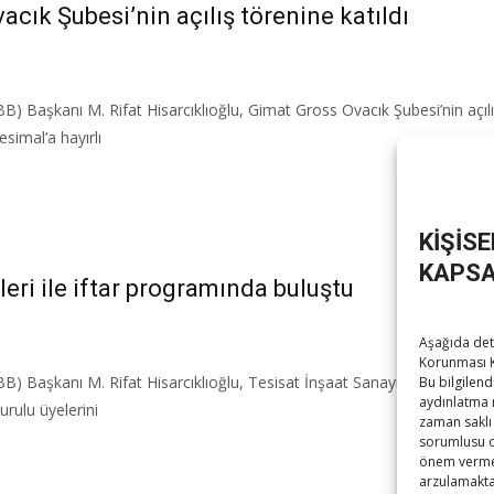
acık Şubesi’nin açılış törenine katıldı
B) Başkanı M. Rifat Hisarcıklıoğlu, Gimat Gross Ovacık Şubesi’nin açılış
simal’a hayırlı
KİŞİS
KAPSA
eri ile iftar programında buluştu
Aşağıda deta
Korunması K
BB) Başkanı M. Rifat Hisarcıklıoğlu, Tesisat İnşaat Sanayi Malzemecile
Bu bilgilend
aydınlatma 
rulu üyelerini
zaman saklı 
sorumlusu ola
önem vermek
arzulamaktad