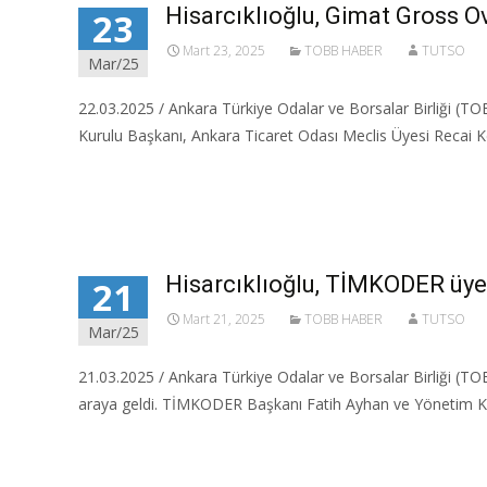
Hisarcıklıoğlu, Gimat Gross Ov
23
Mart 23, 2025
TOBB HABER
TUTSO
Mar/25
22.03.2025 / Ankara Türkiye Odalar ve Borsalar Birliği (TOB
Kurulu Başkanı, Ankara Ticaret Odası Meclis Üyesi Recai Ke
Read More…
Hisarcıklıoğlu, TİMKODER üyel
21
Mart 21, 2025
TOBB HABER
TUTSO
Mar/25
21.03.2025 / Ankara Türkiye Odalar ve Borsalar Birliği (TO
araya geldi. TİMKODER Başkanı Fatih Ayhan ve Yönetim Ku
Read More…