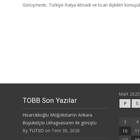
Görüşmede, Türkiye-İtalya iktisadi ve ticari ilişkileri konuşul
Posts
navigation
Mart 2025
TOBB Son Yazılar
P
S
Hisarcıklıoğlu Moğolistan’ın Ankara
3
4
Büyükelçisi Lkhagvasuren ile görüştü
By
TUTSO
on Tem 30, 2026
10
11
17
18