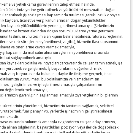
hkeme ve yetkili kamu görevlilerinin talep etmesi halinde,
kümlülüklerimizi yerine getirebilmek ve yürürlükteki mevzuattan doğan
 kullanabilmek (İş sözleşmesi kapsamında tutulması gerekli özlük dosyası
ağlık kayıtları, ticaret ve vergi kanunlarından doğan yükümlülükler)
en kaynaklı yükümlülüklerin yerine getirilmesi amacıyla (Şirketimizin
kundan ve hizmet akdinden doğan sorumluluklarını yerine getirmesi
ünün teslimi, ürünü teslim alan kişinin belirlenebilmesi, fatura süreçlerinin,
etlerin ve risk süreçlerinin yönetilmesi, vs gibi.), hizmetin ifası kapsamında
şikayet ve önerilerine cevap vermek amacıyla,
leyişi kapsamında mal satın alma süreçlerinin yönetilmesi sırasında
Jovanovic ile TOBB İkiz Kuleler’de bir araya geldi.
irtibat sağlayabilmek amacıyla,
insan kaynakları politika ve ihtiyaçları çerçevesinde çalışan temin etmek, işe
rini yürütmek ve geliştirmek, İş başvurularını değerlendirmek,
mak ve iş başvurusunda bulunan adaylar ile iletişime geçmek, İnsan
olitikamızın yürütülmesi, bu politikamızın ve hizmetlerimizin
lmesi, geliştirilmesi ve iyileştirilmesi amacıyla çalışanlarımızın
nı değerlendirmek amacıyla,
 işçilerimizin güvenliğinin sağlanması amacıyla ziyaretçilerinin bilgilerinin
 süreçlerinin yönetilmesi, hizmetimizin tanıtımını sağlamak, sektörel
yürütebilmek, fuar panayır vb. yerlerde iş hacminin geliştirilebilmesi
lenmektedir.
iş başvurusunda bulunmak amacıyla cv gönderen çalışan adaylarımızın,
da alınan bilgilerinin, başvurdukları pozisyon veya ileride doğabilecek
o Marrapodi ile TOBB İkiz Kuleler’de bir araya geldi.
onlarda değerlendirilmek amacıyla kullanılabileceği, şirketin İnsan