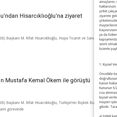
amaçlarını,
haklarınızın
şirket çalış
’ndan Hisarcıklıoğlu’na ziyaret
ziyarete gel
şirketimizde
müşterilerim
başvurusund
ya da fizike
OBB) Başkanı M. Rifat Hisarcıklıoğlu, Hopa Ticaret ve Sanayi Odası Y
kapsamındaki
sınırlı olmak
bizimle pay
1. Kişisel V
Öncelikle bel
doğrultusun
kin Mustafa Kemal Ökem ile görüştü
Kanun hüküm
Kanunun 5/2
rıza alınmas
kişisel veril
müşteri işle
OBB) Başkanı M. Rifat Hisarcıklıoğlu, Türkiye’nin Bişkek Büyükelçisi 
gibidir. Tar
 yeni görevinde
a) Yetkili k