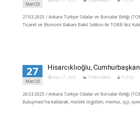
Mart 27, 2025
TOBB HABER
TUTSO
Mar/25
27.03.2025 / Ankara Türkiye Odalar ve Borsalar Birliği (TO
Ticaret ve Ekonomi Bakanı Bakıt Sıdıkov ile TOBB İkiz Kulel
Read More…
Hisarcıklıoğlu, Cumhurbaşkanı 
27
Mart 27, 2025
TOBB HABER
TUTSO
Mar/25
26.03.2025 / Ankara Türkiye Odalar ve Borsalar Birliği (TO
Buluşması”na katılarak, meslek örgütleri, memur, işçi, işver
Read More…