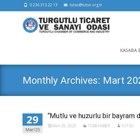
0 236 313 22 13
tutso@tutso.org.tr
Skip
to
KASABA 
content
Monthly Archives: Mart 20
“Mutlu ve huzurlu bir bayram 
29
Mart 29, 2025
TOBB HABER
TUTSO
Mar/25