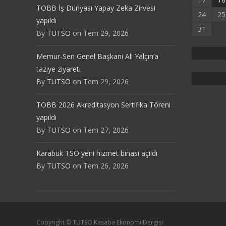
TOBB İş Dünyası Yapay Zeka Zirvesi
24
25
yapıldı
31
By
TUTSO
on Tem 29, 2026
Memur-Sen Genel Başkanı Ali Yalçın’a
taziye ziyareti
By
TUTSO
on Tem 29, 2026
TOBB 2026 Akreditasyon Sertifika Töreni
yapıldı
By
TUTSO
on Tem 27, 2026
Karabük TSO yeni hizmet binası açıldı
By
TUTSO
on Tem 26, 2026
Copyright © TUTSO Kasaba Ekonomi Dergisi