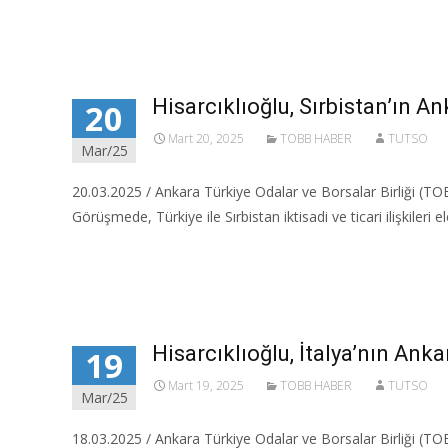
Read More…
Hisarcıklıoğlu, Sırbistan’ın A
20
Mart 20, 2025
TOBB HABER
TUTSO
Mar/25
20.03.2025 / Ankara Türkiye Odalar ve Borsalar Birliği (TOBB
Görüşmede, Türkiye ile Sırbistan iktisadi ve ticari ilişkileri e
Read More…
Hisarcıklıoğlu, İtalya’nın Ank
19
Mart 19, 2025
TOBB HABER
TUTSO
Mar/25
18.03.2025 / Ankara Türkiye Odalar ve Borsalar Birliği (TOBB