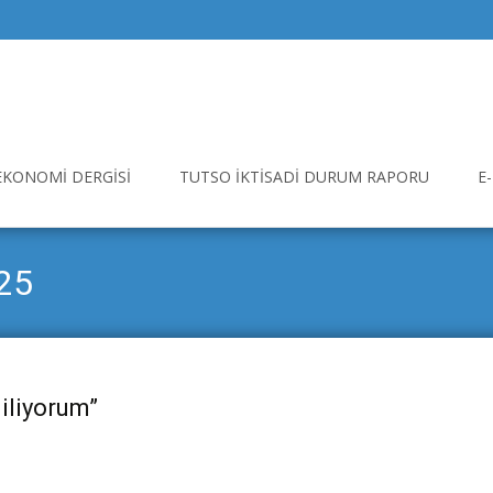
EKONOMI DERGISI
TUTSO İKTISADI DURUM RAPORU
E
25
diliyorum”