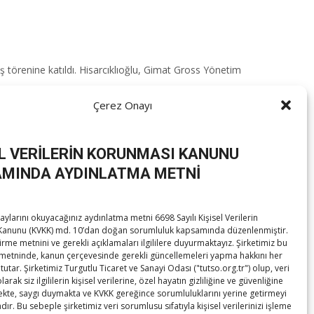
 törenine katıldı.​ Hisarcıklıoğlu, Gimat Gross Yönetim
Çerez Onayı
EL VERİLERİN KORUNMASI KANUNU
MINDA AYDINLATMA METNİ
ylarını okuyacağınız aydınlatma metni 6698 Sayılı Kişisel Verilerin
anunu (KVKK) md. 10’dan doğan sorumluluk kapsamında düzenlenmiştir.
ri Derneği (TİMKODER) üyeleri ile iftar programında bir
irme metnini ve gerekli açıklamaları ilgililere duyurmaktayız. Şirketimiz bu
metninde, kanun çerçevesinde gerekli güncellemeleri yapma hakkını her
tutar. Şirketimiz Turgutlu Ticaret ve Sanayi Odası ("tutso.org.tr") olup, veri
rak siz ilgililerin kişisel verilerine, özel hayatın gizliliğine ve güvenliğine
te, saygı duymakta ve KVKK gereğince sorumluluklarını yerine getirmeyi
ır. Bu sebeple şirketimiz veri sorumlusu sıfatıyla kişisel verilerinizi işleme