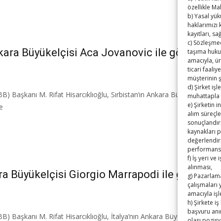
özellikle Ma
b) Yasal yü
haklarımızı
kayıtları, s
c) Sözleşmed
nkara Büyükelçisi Aca Jovanovic ile görüştü
taşıma huku
amacıyla, ür
ticari faaliy
müşterinin 
d) Şirket iş
) Başkanı M. Rifat Hisarcıklıoğlu, Sırbistan’ın Ankara Büyükelçisi Aca 
muhattapla 
e) Şirketin 
le
alım süreçle
sonuçlandır
kaynakları p
değerlendiri
performansı
f) İş yeri ve
alınması,
ara Büyükelçisi Giorgio Marrapodi ile görüştü
g) Pazarlama
çalışmaları 
amacıyla iş
h) Şirkete 
başvuru anın
) Başkanı M. Rifat Hisarcıklıoğlu, İtalya’nın Ankara Büyükelçisi Giorgi
olası pozisy