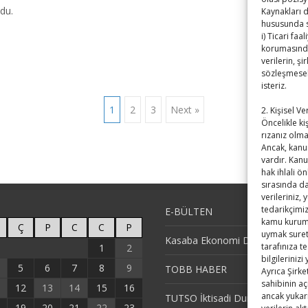
du.​
Kaynakları d
hususunda si
i) Ticari fa
korumasından
verilerin, ş
sözleşmesel 
isteriz.
1
2
3
Next »
2. Kişisel V
Öncelikle kiş
rızanız olm
Ancak, kanu
vardır. Kan
hak ihlali ö
sırasında da
verileriniz,
tedarikçimizl
E-BÜLTEN
kamu kurum v
Ç
P
C
C
P
uymak sureti
Kasaba Ekonomi Dergisi
tarafınıza t
1
2
bilgilerinizi
5
6
7
8
9
TOBB HABER
Ayrıca Şirke
sahibinin aç
12
13
14
15
16
ancak yukarı
TUTSO İktisadi Durum Raporu
19
20
21
22
23