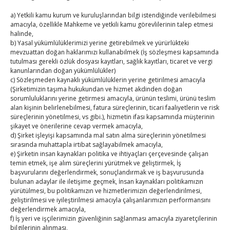
24
25
26
27
28
29
30
a) Yetkili kamu kurum ve kuruluşlarından bilgi istendiğinde verilebilmesi
amacıyla, özellikle Mahkeme ve yetkili kamu görevlilerinin talep etmesi
31
halinde,
b) Yasal yükümlülüklerimizi yerine getirebilmek ve yürürlükteki
« Tem
mevzuattan doğan haklarımızı kullanabilmek (İş sözleşmesi kapsamında
tutulması gerekli özlük dosyası kayıtları, sağlık kayıtları, ticaret ve vergi
kanunlarından doğan yükümlülükler)
c) Sözleşmeden kaynaklı yükümlülüklerin yerine getirilmesi amacıyla
E-BÜLTEN
(Şirketimizin taşıma hukukundan ve hizmet akdinden doğan
sorumluluklarını yerine getirmesi amacıyla, ürünün teslimi, ürünü teslim
Kasaba Ekonomi Dergisi
alan kişinin belirlenebilmesi, fatura süreçlerinin, ticari faaliyetlerin ve risk
süreçlerinin yönetilmesi, vs gibi.), hizmetin ifası kapsamında müşterinin
TOBB HABER
şikayet ve önerilerine cevap vermek amacıyla,
d) Şirket işleyişi kapsamında mal satın alma süreçlerinin yönetilmesi
sırasında muhattapla irtibat sağlayabilmek amacıyla,
TUTSO İktisadi Durum Raporu
e) Şirketin insan kaynakları politika ve ihtiyaçları çerçevesinde çalışan
temin etmek, işe alım süreçlerini yürütmek ve geliştirmek, İş
Kahramanmaraş Ticaret ve Sanayi Odası’nın yeni
başvurularını değerlendirmek, sonuçlandırmak ve iş başvurusunda
binası hizmete açıldı
bulunan adaylar ile iletişime geçmek, İnsan kaynakları politikamızın
yürütülmesi, bu politikamızın ve hizmetlerimizin değerlendirilmesi,
geliştirilmesi ve iyileştirilmesi amacıyla çalışanlarımızın performansını
Diren ailesine taziye ziyareti
değerlendirmek amacıyla,
f) İş yeri ve işçilerimizin güvenliğinin sağlanması amacıyla ziyaretçilerinin
Hisarcıklıoğlu, Ardahan Üniversitesi Rektörü Prof. Dr.
bilgilerinin alınması,