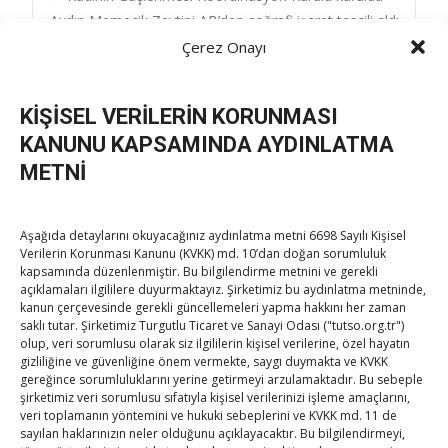
Post
Aydın Memecik Zeytini AB’den coğrafi işaret tescili aldı
→
Çerez Onayı
navigation
KİŞİSEL VERİLERİN KORUNMASI
KANUNU KAPSAMINDA AYDINLATMA
METNİ
TOBB Son Yazılar
Aşağıda detaylarını okuyacağınız aydınlatma metni 6698 Sayılı Kişisel
Verilerin Korunması Kanunu (KVKK) md. 10’dan doğan sorumluluk
Kahramanmaraş Ticaret ve Sanayi Odası’nın yeni
kapsamında düzenlenmiştir. Bu bilgilendirme metnini ve gerekli
açıklamaları ilgililere duyurmaktayız. Şirketimiz bu aydınlatma metninde,
binası hizmete açıldı
kanun çerçevesinde gerekli güncellemeleri yapma hakkını her zaman
By
TUTSO
on Ağu 5, 2026
saklı tutar. Şirketimiz Turgutlu Ticaret ve Sanayi Odası ("tutso.org.tr")
olup, veri sorumlusu olarak siz ilgililerin kişisel verilerine, özel hayatın
gizliliğine ve güvenliğine önem vermekte, saygı duymakta ve KVKK
Diren ailesine taziye ziyareti
gereğince sorumluluklarını yerine getirmeyi arzulamaktadır. Bu sebeple
By
TUTSO
on Ağu 4, 2026
şirketimiz veri sorumlusu sıfatıyla kişisel verilerinizi işleme amaçlarını,
veri toplamanın yöntemini ve hukuki sebeplerini ve KVKK md. 11 de
sayılan haklarınızın neler olduğunu açıklayacaktır. Bu bilgilendirmeyi,