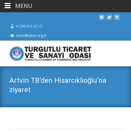
MENU
0 236 313 22 13
tutso@tutso.org.tr
Artvin TB’den Hisarcıklıoğlu’na
ziyaret