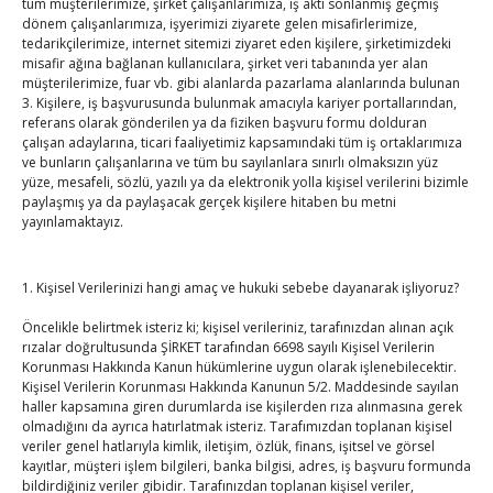
tüm müşterilerimize, şirket çalışanlarımıza, iş akti sonlanmış geçmiş
Hisarcıklıoğlu, Ardahan Üniversitesi Rektörü Prof. Dr.
dönem çalışanlarımıza, işyerimizi ziyarete gelen misafirlerimize,
Emiroğlu’nu kabul etti
tedarikçilerimize, internet sitemizi ziyaret eden kişilere, şirketimizdeki
misafir ağına bağlanan kullanıcılara, şirket veri tabanında yer alan
By
TUTSO
on Ağu 4, 2026
müşterilerimize, fuar vb. gibi alanlarda pazarlama alanlarında bulunan
3. Kişilere, iş başvurusunda bulunmak amacıyla kariyer portallarından,
Hisarcıklıoğlu Muğla İl/İlçe Oda / Borsa Meclis Üyeleri
referans olarak gönderilen ya da fiziken başvuru formu dolduran
çalışan adaylarına, ticari faaliyetimiz kapsamındaki tüm iş ortaklarımıza
ile buluştu
ve bunların çalışanlarına ve tüm bu sayılanlara sınırlı olmaksızın yüz
By
TUTSO
on Ağu 2, 2026
yüze, mesafeli, sözlü, yazılı ya da elektronik yolla kişisel verilerini bizimle
paylaşmış ya da paylaşacak gerçek kişilere hitaben bu metni
yayınlamaktayız.
Hisarcıklıoğlu Muğla Ticaret Borsası’nı ziyaret etti
By
TUTSO
on Ağu 1, 2026
1. Kişisel Verilerinizi hangi amaç ve hukuki sebebe dayanarak işliyoruz?
Ağustos 2026
Öncelikle belirtmek isteriz ki; kişisel verileriniz, tarafınızdan alınan açık
rızalar doğrultusunda ŞİRKET tarafından 6698 sayılı Kişisel Verilerin
P
S
Ç
P
C
C
P
Korunması Hakkında Kanun hükümlerine uygun olarak işlenebilecektir.
Kişisel Verilerin Korunması Hakkında Kanunun 5/2. Maddesinde sayılan
1
2
haller kapsamına giren durumlarda ise kişilerden rıza alınmasına gerek
3
4
5
6
7
8
9
olmadığını da ayrıca hatırlatmak isteriz. Tarafımızdan toplanan kişisel
veriler genel hatlarıyla kimlik, iletişim, özlük, finans, işitsel ve görsel
10
11
12
13
14
15
16
kayıtlar, müşteri işlem bilgileri, banka bilgisi, adres, iş başvuru formunda
17
18
19
20
21
22
23
bildirdiğiniz veriler gibidir. Tarafınızdan toplanan kişisel veriler,