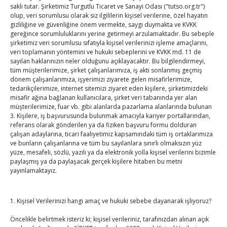
saklı tutar. Şirketimiz Turgutlu Ticaret ve Sanayi Odası ("tutso.org.tr")
olup, veri sorumlusu olarak siz ilgililerin kişisel verilerine, özel hayatın
gizliliğine ve güvenliğine önem vermekte, saygı duymakta ve KVKK
gereğince sorumluluklarını yerine getirmeyi arzulamaktadır. Bu sebeple
TOBB Son Yazılar
şirketimiz veri sorumlusu sıfatıyla kişisel verilerinizi işleme amaçlarını,
veri toplamanın yöntemini ve hukuki sebeplerini ve KVKK md. 11 de
Kahramanmaraş Ticaret ve Sanayi Odası’nın yeni
sayılan haklarınızın neler olduğunu açıklayacaktır. Bu bilgilendirmeyi,
tüm müşterilerimize, şirket çalışanlarımıza, iş akti sonlanmış geçmiş
binası hizmete açıldı
dönem çalışanlarımıza, işyerimizi ziyarete gelen misafirlerimize,
By
TUTSO
on Ağu 5, 2026
tedarikçilerimize, internet sitemizi ziyaret eden kişilere, şirketimizdeki
misafir ağına bağlanan kullanıcılara, şirket veri tabanında yer alan
müşterilerimize, fuar vb. gibi alanlarda pazarlama alanlarında bulunan
Diren ailesine taziye ziyareti
3. Kişilere, iş başvurusunda bulunmak amacıyla kariyer portallarından,
By
TUTSO
on Ağu 4, 2026
referans olarak gönderilen ya da fiziken başvuru formu dolduran
çalışan adaylarına, ticari faaliyetimiz kapsamındaki tüm iş ortaklarımıza
ve bunların çalışanlarına ve tüm bu sayılanlara sınırlı olmaksızın yüz
yüze, mesafeli, sözlü, yazılı ya da elektronik yolla kişisel verilerini bizimle
Hisarcıklıoğlu, Ardahan Üniversitesi Rektörü Prof. Dr.
paylaşmış ya da paylaşacak gerçek kişilere hitaben bu metni
Emiroğlu’nu kabul etti
yayınlamaktayız.
By
TUTSO
on Ağu 4, 2026
1. Kişisel Verilerinizi hangi amaç ve hukuki sebebe dayanarak işliyoruz?
Hisarcıklıoğlu Muğla İl/İlçe Oda / Borsa Meclis Üyeleri
ile buluştu
Öncelikle belirtmek isteriz ki; kişisel verileriniz, tarafınızdan alınan açık