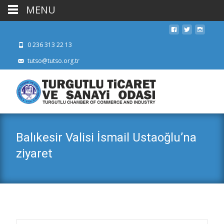
MENU
0 236 313 22 13
tutso@tutso.org.tr
Balıkesir Valisi İsmail Ustaoğlu’na
ziyaret