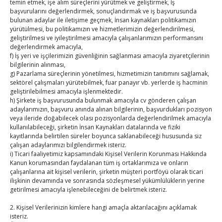
temin etmek, işe alım süreçlerini yürütmek ve geliştirmek, İş
E-BÜLTEN
başvurularını değerlendirmek, sonuçlandırmak ve iş başvurusunda
bulunan adaylar ile iletişime geçmek, İnsan kaynakları politikamızın
Kasaba Ekonomi Dergisi
yürütülmesi, bu politikamızın ve hizmetlerimizin değerlendirilmesi,
geliştirilmesi ve iyileştirilmesi amacıyla çalışanlarımızın performansını
TOBB HABER
değerlendirmek amacıyla,
f) İş yeri ve işçilerimizin güvenliğinin sağlanması amacıyla ziyaretçilerinin
bilgilerinin alınması,
TUTSO İktisadi Durum Raporu
g) Pazarlama süreçlerinin yönetilmesi, hizmetimizin tanıtımını sağlamak,
sektörel çalışmaları yürütebilmek, fuar panayır vb. yerlerde iş hacminin
Kahramanmaraş Ticaret ve Sanayi Odası’nın yeni
geliştirilebilmesi amacıyla işlenmektedir.
binası hizmete açıldı
h) Şirkete iş başvurusunda bulunmak amacıyla cv gönderen çalışan
adaylarımızın, başvuru anında alınan bilgilerinin, başvurdukları pozisyon
veya ileride doğabilecek olası pozisyonlarda değerlendirilmek amacıyla
Diren ailesine taziye ziyareti
kullanılabileceği, şirketin İnsan Kaynakları datalarında ve fiziki
kayıtlarında belirtilen süreler boyunca saklanabileceği hususunda siz
Hisarcıklıoğlu, Ardahan Üniversitesi Rektörü Prof. Dr.
çalışan adaylarımızı bilgilendirmek isteriz.
i) Ticari faaliyetimiz kapsamındaki Kişisel Verilerin Korunması Hakkında
Emiroğlu’nu kabul etti
Kanun korumasından faydalanan tüm iş ortaklarımıza ve onların
çalışanlarına ait kişisel verilerin, şirketin müşteri portföyü olarak ticari
Hisarcıklıoğlu Muğla İl/İlçe Oda / Borsa Meclis Üyeleri
ilişkinin devamında ve sonrasında sözleşmesel yükümlülüklerin yerine
ile buluştu
getirilmesi amacıyla işlenebileceğini de belirtmek isteriz.
2. Kişisel Verilerinizin kimlere hangi amaçla aktarılacağını açıklamak
Hisarcıklıoğlu Muğla Ticaret Borsası’nı ziyaret etti
isteriz.