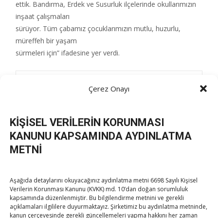
ettik. Bandırma, Erdek ve Susurluk ilçelerinde okullarımızın
inşaat çalışmaları
sürüyor. Tüm çabamız çocuklarımızın mutlu, huzurlu,
müreffeh bir yaşam
sürmeleri için” ifadesine yer verdi.
Post Views:
202
Çerez Onayı
KİŞİSEL VERİLERİN KORUNMASI
Post
←
Hisarcıklıoğlu, TOBB Genç Girişimciler Kurulu Doğu
KANUNU KAPSAMINDA AYDINLATMA
Anadolu Bölge Toplantısı’na katıldı
METNİ
Susurluk Ticaret Borsası’nda ‘tarım ve hayvancılıktan
navigation
vazgeçmeyin’ uyarısı
→
Aşağıda detaylarını okuyacağınız aydınlatma metni 6698 Sayılı Kişisel
Verilerin Korunması Kanunu (KVKK) md. 10’dan doğan sorumluluk
kapsamında düzenlenmiştir. Bu bilgilendirme metnini ve gerekli
açıklamaları ilgililere duyurmaktayız. Şirketimiz bu aydınlatma metninde,
kanun çerçevesinde gerekli güncellemeleri yapma hakkını her zaman