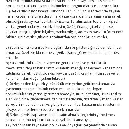
rızalar doğrultusunda ŞİRKET tarafından 6698 sayılı Kişisel Verilerin
By
TUTSO
on Ağu 2, 2026
Korunması Hakkında Kanun hükümlerine uygun olarak işlenebilecektir.
Kişisel Verilerin Korunması Hakkında Kanunun 5/2. Maddesinde sayılan
Hisarcıklıoğlu Muğla Ticaret Borsası’nı ziyaret etti
haller kapsamına giren durumlarda ise kişilerden rıza alınmasına gerek
olmadığını da ayrıca hatırlatmak isteriz. Tarafımızdan toplanan kişisel
By
TUTSO
on Ağu 1, 2026
veriler genel hatlarıyla kimlik, iletişim, özlük, finans, işitsel ve görsel
kayıtlar, müşteri işlem bilgileri, banka bilgisi, adres, iş başvuru formunda
bildirdiğiniz veriler gibidir. Tarafınızdan toplanan kişisel veriler,
Ağustos 2026
a) Yetkili kamu kurum ve kuruluşlarından bilgi istendiğinde verilebilmesi
P
S
Ç
P
C
C
P
amacıyla, özellikle Mahkeme ve yetkili kamu görevlilerinin talep etmesi
halinde,
1
2
b) Yasal yükümlülüklerimizi yerine getirebilmek ve yürürlükteki
3
4
5
6
7
8
9
mevzuattan doğan haklarımızı kullanabilmek (İş sözleşmesi kapsamında
tutulması gerekli özlük dosyası kayıtları, sağlık kayıtları, ticaret ve vergi
10
11
12
13
14
15
16
kanunlarından doğan yükümlülükler)
c) Sözleşmeden kaynaklı yükümlülüklerin yerine getirilmesi amacıyla
17
18
19
20
21
22
23
(Şirketimizin taşıma hukukundan ve hizmet akdinden doğan
24
25
26
27
28
29
30
sorumluluklarını yerine getirmesi amacıyla, ürünün teslimi, ürünü teslim
alan kişinin belirlenebilmesi, fatura süreçlerinin, ticari faaliyetlerin ve risk
31
süreçlerinin yönetilmesi, vs gibi.), hizmetin ifası kapsamında müşterinin
şikayet ve önerilerine cevap vermek amacıyla,
« Tem
d) Şirket işleyişi kapsamında mal satın alma süreçlerinin yönetilmesi
sırasında muhattapla irtibat sağlayabilmek amacıyla,
e) Şirketin insan kaynakları politika ve ihtiyaçları çerçevesinde çalışan