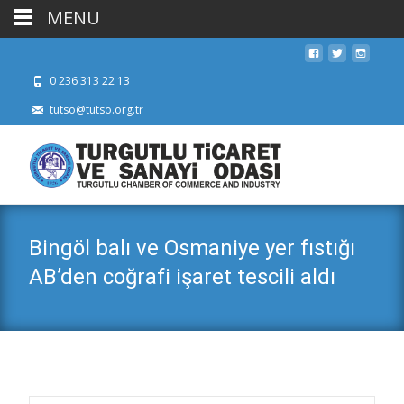
MENU
0 236 313 22 13
tutso@tutso.org.tr
Bingöl balı ve Osmaniye yer fıstığı
AB’den coğrafi işaret tescili aldı