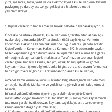
yüze, mesafeli, sözlü, yazılı ya da elektronik yolla kişisel verilerini bizimle
Kahramanmaraş Ticaret ve Sanayi Odası’nın yeni
paylaşmış ya da paylaşacak gerçek kişilere hitaben bu metni
binası hizmete açıldı
yayınlamaktayız.
By
TUTSO
on Ağu 5, 2026
1. Kişisel Verilerinizi hangi amaç ve hukuki sebebe dayanarak işliyoruz?
Diren ailesine taziye ziyareti
By
TUTSO
on Ağu 4, 2026
Öncelikle belirtmek isteriz ki; kişisel verileriniz, tarafınızdan alınan açık
rızalar doğrultusunda ŞİRKET tarafından 6698 sayılı Kişisel Verilerin
Korunması Hakkında Kanun hükümlerine uygun olarak işlenebilecektir.
Kişisel Verilerin Korunması Hakkında Kanunun 5/2. Maddesinde sayılan
Hisarcıklıoğlu, Ardahan Üniversitesi Rektörü Prof. Dr.
haller kapsamına giren durumlarda ise kişilerden rıza alınmasına gerek
olmadığını da ayrıca hatırlatmak isteriz. Tarafımızdan toplanan kişisel
Emiroğlu’nu kabul etti
veriler genel hatlarıyla kimlik, iletişim, özlük, finans, işitsel ve görsel
By
TUTSO
on Ağu 4, 2026
kayıtlar, müşteri işlem bilgileri, banka bilgisi, adres, iş başvuru formunda
bildirdiğiniz veriler gibidir. Tarafınızdan toplanan kişisel veriler,
Hisarcıklıoğlu Muğla İl/İlçe Oda / Borsa Meclis Üyeleri
a) Yetkili kamu kurum ve kuruluşlarından bilgi istendiğinde verilebilmesi
ile buluştu
amacıyla, özellikle Mahkeme ve yetkili kamu görevlilerinin talep etmesi
By
TUTSO
on Ağu 2, 2026
halinde,
b) Yasal yükümlülüklerimizi yerine getirebilmek ve yürürlükteki
mevzuattan doğan haklarımızı kullanabilmek (İş sözleşmesi kapsamında
Hisarcıklıoğlu Muğla Ticaret Borsası’nı ziyaret etti
tutulması gerekli özlük dosyası kayıtları, sağlık kayıtları, ticaret ve vergi
By
TUTSO
on Ağu 1, 2026
kanunlarından doğan yükümlülükler)
c) Sözleşmeden kaynaklı yükümlülüklerin yerine getirilmesi amacıyla