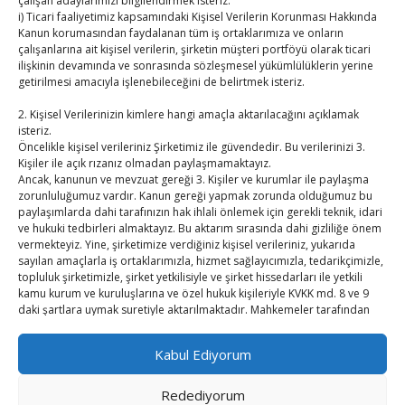
çalışan adaylarımızı bilgilendirmek isteriz.
i) Ticari faaliyetimiz kapsamındaki Kişisel Verilerin Korunması Hakkında
TUTSO İktisadi Durum Raporu
Kanun korumasından faydalanan tüm iş ortaklarımıza ve onların
çalışanlarına ait kişisel verilerin, şirketin müşteri portföyü olarak ticari
ilişkinin devamında ve sonrasında sözleşmesel yükümlülüklerin yerine
Kahramanmaraş Ticaret ve Sanayi Odası’nın yeni
getirilmesi amacıyla işlenebileceğini de belirtmek isteriz.
binası hizmete açıldı
2. Kişisel Verilerinizin kimlere hangi amaçla aktarılacağını açıklamak
Diren ailesine taziye ziyareti
isteriz.
Öncelikle kişisel verileriniz Şirketimiz ile güvendedir. Bu verilerinizi 3.
Kişiler ile açık rızanız olmadan paylaşmamaktayız.
Hisarcıklıoğlu, Ardahan Üniversitesi Rektörü Prof. Dr.
Ancak, kanunun ve mevzuat gereği 3. Kişiler ve kurumlar ile paylaşma
Emiroğlu’nu kabul etti
zorunluluğumuz vardır. Kanun gereği yapmak zorunda olduğumuz bu
paylaşımlarda dahi tarafınızın hak ihlali önlemek için gerekli teknik, idari
Hisarcıklıoğlu Muğla İl/İlçe Oda / Borsa Meclis Üyeleri
ve hukuki tedbirleri almaktayız. Bu aktarım sırasında dahi gizliliğe önem
vermekteyiz. Yine, şirketimize verdiğiniz kişisel verileriniz, yukarıda
ile buluştu
sayılan amaçlarla iş ortaklarımızla, hizmet sağlayıcımızla, tedarikçimizle,
topluluk şirketimizle, şirket yetkilisiyle ve şirket hissedarları ile yetkili
Hisarcıklıoğlu Muğla Ticaret Borsası’nı ziyaret etti
kamu kurum ve kuruluşlarına ve özel hukuk kişileriyle KVKK md. 8 ve 9
daki şartlara uymak suretiyle aktarılmaktadır. Mahkemeler tarafından
bilgi istenilmesi halinde veya tarafınıza teslim edeceğimiz ürünlerin size
ulaşması için adres bilgileriniz ve diğer bilgilerinizi yetkili kamu kurumları
Kabul Ediyorum
ile ve iş ortağımızla paylaşılması halleri sayılabilir. Ayrıca Şirket
tarafından kişisel verilerin yurtdışına yukarıda yer verilen amaçlarla; veri
sahibinin açık rızasının bulunması halinde veya veri sahibinin açık rızası
Redediyorum