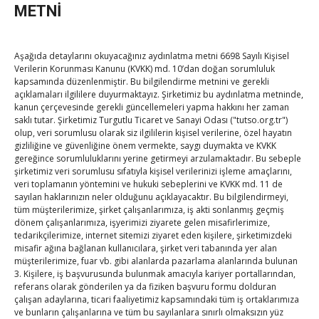
işaret ve 5 geleneksel
METNİ
ürün adı ile ilgili çalışmalarımız devam ediyor.” ifadelerini
kullandı.
Aşağıda detaylarını okuyacağınız aydınlatma metni 6698 Sayılı Kişisel
Verilerin Korunması Kanunu (KVKK) md. 10’dan doğan sorumluluk
kapsamında düzenlenmiştir. Bu bilgilendirme metnini ve gerekli
Post Views:
259
açıklamaları ilgililere duyurmaktayız. Şirketimiz bu aydınlatma metninde,
kanun çerçevesinde gerekli güncellemeleri yapma hakkını her zaman
saklı tutar. Şirketimiz Turgutlu Ticaret ve Sanayi Odası ("tutso.org.tr")
olup, veri sorumlusu olarak siz ilgililerin kişisel verilerine, özel hayatın
gizliliğine ve güvenliğine önem vermekte, saygı duymakta ve KVKK
Post
←
TUTSO E-Bülten Haziran 2024
gereğince sorumluluklarını yerine getirmeyi arzulamaktadır. Bu sebeple
şirketimiz veri sorumlusu sıfatıyla kişisel verilerinizi işleme amaçlarını,
Bankalara hassasiyet çağrısı
→
veri toplamanın yöntemini ve hukuki sebeplerini ve KVKK md. 11 de
sayılan haklarınızın neler olduğunu açıklayacaktır. Bu bilgilendirmeyi,
navigation
tüm müşterilerimize, şirket çalışanlarımıza, iş akti sonlanmış geçmiş
dönem çalışanlarımıza, işyerimizi ziyarete gelen misafirlerimize,
tedarikçilerimize, internet sitemizi ziyaret eden kişilere, şirketimizdeki
misafir ağına bağlanan kullanıcılara, şirket veri tabanında yer alan
müşterilerimize, fuar vb. gibi alanlarda pazarlama alanlarında bulunan
3. Kişilere, iş başvurusunda bulunmak amacıyla kariyer portallarından,
referans olarak gönderilen ya da fiziken başvuru formu dolduran
TOBB Son Yazılar
çalışan adaylarına, ticari faaliyetimiz kapsamındaki tüm iş ortaklarımıza
ve bunların çalışanlarına ve tüm bu sayılanlara sınırlı olmaksızın yüz