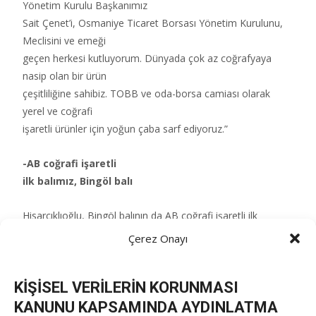
Yönetim Kurulu Başkanımız
Sait Çenet’i, Osmaniye Ticaret Borsası Yönetim Kurulunu,
Meclisini ve emeği
geçen herkesi kutluyorum. Dünyada çok az coğrafyaya
nasip olan bir ürün
çeşitliliğine sahibiz. TOBB ve oda-borsa camiası olarak
yerel ve coğrafi
işaretli ürünler için yoğun çaba sarf ediyoruz.”
-AB coğrafi işaretli
ilk balımız, Bingöl balı
Hisarcıklıoğlu, Bingöl balının da AB coğrafi işaretli ilk
bal olduğunun altını çizerek, “AB’den coğrafi işaret tescili
Çerez Onayı
alan 23.
ürünümüz Bingöl Balı oldu. Ülkemize hayırlı olsun. Emeği
KİŞİSEL VERİLERİN KORUNMASI
geçen herkesi
kutluyorum. Avrupa Birliği süreci devam eden 53 coğrafi
KANUNU KAPSAMINDA AYDINLATMA