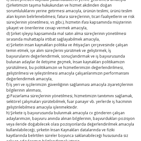
(Şirketimizin taşıma hukukundan ve hizmet akdinden doğan
sorumluluklarını yerine getirmesi amacıyla, ürünün teslimi, ürünü teslim
Ağustos 2026
alan kişinin belirlenebilmesi, fatura süreçlerinin, ticari faaliyetlerin ve risk
süreçlerinin yönetilmesi, vs gibi.), hizmetin ifası kapsamında müşterinin
P
S
Ç
P
C
C
P
şikayet ve önerilerine cevap vermek amacıyla,
1
2
d) Şirket işleyişi kapsamında mal satın alma süreçlerinin yönetilmesi
sırasında muhattapla irtibat sağlayabilmek amacıyla,
3
4
5
6
7
8
9
e) Şirketin insan kaynakları politika ve ihtiyaçları çerçevesinde çalışan
temin etmek, işe alım süreçlerini yürütmek ve geliştirmek, İş
10
11
12
13
14
15
16
başvurularını değerlendirmek, sonuçlandırmak ve iş başvurusunda
17
18
19
20
21
22
23
bulunan adaylar ile iletişime geçmek, İnsan kaynakları politikamızın
yürütülmesi, bu politikamızın ve hizmetlerimizin değerlendirilmesi,
24
25
26
27
28
29
30
geliştirilmesi ve iyileştirilmesi amacıyla çalışanlarımızın performansını
31
değerlendirmek amacıyla,
f) İş yeri ve işçilerimizin güvenliğinin sağlanması amacıyla ziyaretçilerinin
bilgilerinin alınması,
« Tem
g) Pazarlama süreçlerinin yönetilmesi, hizmetimizin tanıtımını sağlamak,
sektörel çalışmaları yürütebilmek, fuar panayır vb. yerlerde iş hacminin
geliştirilebilmesi amacıyla işlenmektedir.
E-BÜLTEN
h) Şirkete iş başvurusunda bulunmak amacıyla cv gönderen çalışan
adaylarımızın, başvuru anında alınan bilgilerinin, başvurdukları pozisyon
veya ileride doğabilecek olası pozisyonlarda değerlendirilmek amacıyla
Kasaba Ekonomi Dergisi
kullanılabileceği, şirketin İnsan Kaynakları datalarında ve fiziki
kayıtlarında belirtilen süreler boyunca saklanabileceği hususunda siz
TOBB HABER