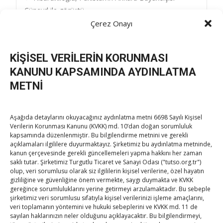
Post
Cüneyd ile görüştü
Ordu TB heyetinden Hisarcıklıoğlu’na ziyaret
→
Çerez Onayı
navigation
KİŞİSEL VERİLERİN KORUNMASI
KANUNU KAPSAMINDA AYDINLATMA
METNİ
TOBB Son Yazılar
Aşağıda detaylarını okuyacağınız aydınlatma metni 6698 Sayılı Kişisel
Verilerin Korunması Kanunu (KVKK) md. 10’dan doğan sorumluluk
Kahramanmaraş Ticaret ve Sanayi Odası’nın yeni
kapsamında düzenlenmiştir. Bu bilgilendirme metnini ve gerekli
açıklamaları ilgililere duyurmaktayız. Şirketimiz bu aydınlatma metninde,
binası hizmete açıldı
kanun çerçevesinde gerekli güncellemeleri yapma hakkını her zaman
By
TUTSO
on Ağu 5, 2026
saklı tutar. Şirketimiz Turgutlu Ticaret ve Sanayi Odası ("tutso.org.tr")
olup, veri sorumlusu olarak siz ilgililerin kişisel verilerine, özel hayatın
gizliliğine ve güvenliğine önem vermekte, saygı duymakta ve KVKK
Diren ailesine taziye ziyareti
gereğince sorumluluklarını yerine getirmeyi arzulamaktadır. Bu sebeple
By
TUTSO
on Ağu 4, 2026
şirketimiz veri sorumlusu sıfatıyla kişisel verilerinizi işleme amaçlarını,
veri toplamanın yöntemini ve hukuki sebeplerini ve KVKK md. 11 de
sayılan haklarınızın neler olduğunu açıklayacaktır. Bu bilgilendirmeyi,