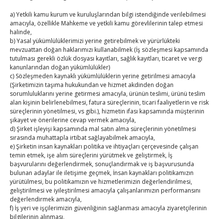
24
25
26
27
28
29
30
a) Yetkili kamu kurum ve kuruluşlarından bilgi istendiğinde verilebilmesi
amacıyla, özellikle Mahkeme ve yetkili kamu görevlilerinin talep etmesi
31
halinde,
b) Yasal yükümlülüklerimizi yerine getirebilmek ve yürürlükteki
« Tem
mevzuattan doğan haklarımızı kullanabilmek (İş sözleşmesi kapsamında
tutulması gerekli özlük dosyası kayıtları, sağlık kayıtları, ticaret ve vergi
kanunlarından doğan yükümlülükler)
c) Sözleşmeden kaynaklı yükümlülüklerin yerine getirilmesi amacıyla
E-BÜLTEN
(Şirketimizin taşıma hukukundan ve hizmet akdinden doğan
sorumluluklarını yerine getirmesi amacıyla, ürünün teslimi, ürünü teslim
Kasaba Ekonomi Dergisi
alan kişinin belirlenebilmesi, fatura süreçlerinin, ticari faaliyetlerin ve risk
süreçlerinin yönetilmesi, vs gibi.), hizmetin ifası kapsamında müşterinin
TOBB HABER
şikayet ve önerilerine cevap vermek amacıyla,
d) Şirket işleyişi kapsamında mal satın alma süreçlerinin yönetilmesi
sırasında muhattapla irtibat sağlayabilmek amacıyla,
TUTSO İktisadi Durum Raporu
e) Şirketin insan kaynakları politika ve ihtiyaçları çerçevesinde çalışan
temin etmek, işe alım süreçlerini yürütmek ve geliştirmek, İş
Kahramanmaraş Ticaret ve Sanayi Odası’nın yeni
başvurularını değerlendirmek, sonuçlandırmak ve iş başvurusunda
binası hizmete açıldı
bulunan adaylar ile iletişime geçmek, İnsan kaynakları politikamızın
yürütülmesi, bu politikamızın ve hizmetlerimizin değerlendirilmesi,
geliştirilmesi ve iyileştirilmesi amacıyla çalışanlarımızın performansını
Diren ailesine taziye ziyareti
değerlendirmek amacıyla,
f) İş yeri ve işçilerimizin güvenliğinin sağlanması amacıyla ziyaretçilerinin
Hisarcıklıoğlu, Ardahan Üniversitesi Rektörü Prof. Dr.
bilgilerinin alınması,