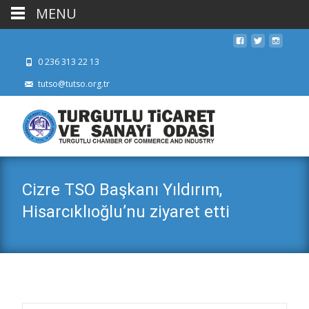
MENU
0 236 313 22 13
tutso@tutso.org.tr
Cizre TSO Başkanı Yıldırım,
Hisarcıklıoğlu’nu ziyaret etti