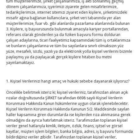
tüm müşterilerimize, şirket çalışanlarımıza, iş akti sonlanmış geçmiş
Hisarcıklıoğlu, Ardahan Üniversitesi Rektörü Prof. Dr.
dönem çalışanlarımıza, işyerimizi ziyarete gelen misafirlerimize,
Emiroğlu’nu kabul etti
tedarikçilerimize, internet sitemizi ziyaret eden kişilere, şirketimizdeki
misafir ağına bağlanan kullanıcılara, şirket veri tabanında yer alan
By
TUTSO
on Ağu 4, 2026
müşterilerimize, fuar vb. gibi alanlarda pazarlama alanlarında bulunan
3. Kişilere, iş başvurusunda bulunmak amacıyla kariyer portallarından,
Hisarcıklıoğlu Muğla İl/İlçe Oda / Borsa Meclis Üyeleri
referans olarak gönderilen ya da fiziken başvuru formu dolduran
çalışan adaylarına, ticari faaliyetimiz kapsamındaki tüm iş ortaklarımıza
ile buluştu
ve bunların çalışanlarına ve tüm bu sayılanlara sınırlı olmaksızın yüz
By
TUTSO
on Ağu 2, 2026
yüze, mesafeli, sözlü, yazılı ya da elektronik yolla kişisel verilerini bizimle
paylaşmış ya da paylaşacak gerçek kişilere hitaben bu metni
yayınlamaktayız.
Hisarcıklıoğlu Muğla Ticaret Borsası’nı ziyaret etti
By
TUTSO
on Ağu 1, 2026
1. Kişisel Verilerinizi hangi amaç ve hukuki sebebe dayanarak işliyoruz?
Ağustos 2026
Öncelikle belirtmek isteriz ki; kişisel verileriniz, tarafınızdan alınan açık
rızalar doğrultusunda ŞİRKET tarafından 6698 sayılı Kişisel Verilerin
P
S
Ç
P
C
C
P
Korunması Hakkında Kanun hükümlerine uygun olarak işlenebilecektir.
Kişisel Verilerin Korunması Hakkında Kanunun 5/2. Maddesinde sayılan
1
2
haller kapsamına giren durumlarda ise kişilerden rıza alınmasına gerek
3
4
5
6
7
8
9
olmadığını da ayrıca hatırlatmak isteriz. Tarafımızdan toplanan kişisel
veriler genel hatlarıyla kimlik, iletişim, özlük, finans, işitsel ve görsel
10
11
12
13
14
15
16
kayıtlar, müşteri işlem bilgileri, banka bilgisi, adres, iş başvuru formunda
17
18
19
20
21
22
23
bildirdiğiniz veriler gibidir. Tarafınızdan toplanan kişisel veriler,