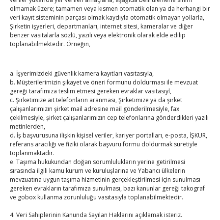
By
TUTSO
on Tem 27, 2026
olmamak üzere; tamamen veya kısmen otomatik olan ya da herhangi bir
veri kayıt sisteminin parçası olmak kaydıyla otomatik olmayan yollarla,
Şirketin işyerleri, departmanları, internet sitesi, kameralar ve diğer
benzer vasıtalarla sözlü, yazılı veya elektronik olarak elde edilip
Karabük TSO yeni hizmet binası açıldı
toplanabilmektedir. Örneğin,
By
TUTSO
on Tem 26, 2026
a. İşyerimizdeki güvenlik kamera kayıtları vasıtasıyla,
b. Müşterilerimizin şikayet ve öneri formunu doldurması ile mevzuat
Haziran 2024
gereği tarafımıza teslim etmesi gereken evraklar vasıtasıyl,
P
S
Ç
P
C
C
P
c. Şirketimize ait telefonların aranması, Şirketimize ya da şirket
çalışanlarımızın şirket mail adresine mail gönderilmesiyle, fax
1
2
çekilmesiyle, şirket çalışanlarımızın cep telefonlarına gönderdikleri yazılı
metinlerden,
3
4
5
6
7
8
9
d. İş başvurusuna ilişkin kişisel veriler, kariyer portalları, e-posta, İŞKUR,
10
11
12
13
14
15
16
referans aracılığı ve fiziki olarak başvuru formu doldurmak suretiyle
toplanmaktadır.
17
18
19
20
21
22
23
e. Taşıma hukukundan doğan sorumlulukların yerine getirilmesi
24
25
26
27
28
29
30
sırasında ilgili kamu kurum ve kuruluşlarına ve Yabancı ülkelerin
mevzuatına uygun taşıma hizmetinin gerçekleştirilmesi için sunulması
gereken evrakların tarafımıza sunulması, bazı kanunlar gereği takograf
« May
ve gobox kullanma zorunluluğu vasıtasıyla toplanabilmektedir.
4. Veri Sahiplerinin Kanunda Sayılan Haklarını açıklamak isteriz.
Tem »