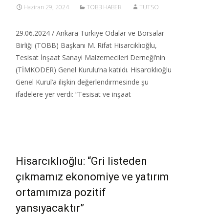
Haziran 29, 2024
TOBB HABER
TUTSO
29.06.2024 / Ankara Türkiye Odalar ve Borsalar
Birliği (TOBB) Başkanı M. Rifat Hisarcıklıoğlu,
Tesisat İnşaat Sanayi Malzemecileri Derneği’nin
(TİMKODER) Genel Kurulu’na katıldı.​ Hisarcıklıoğlu
Genel Kurul’a ilişkin değerlendirmesinde şu
ifadelere yer verdi: “Tesisat ve inşaat
Read More…
Hisarcıklıoğlu: “Gri listeden
çıkmamız ekonomiye ve yatırım
ortamımıza pozitif
yansıyacaktır”