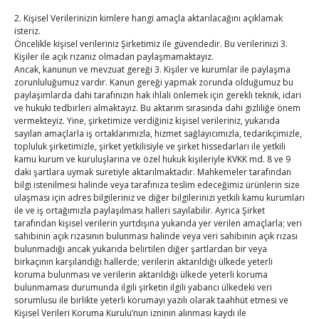
Haziran 13, 2024
TOBB HABER
TUTSO
2. Kişisel Verilerinizin kimlere hangi amaçla aktarılacağını açıklamak
isteriz.
13.06.2024 / Antwerp / Belçika Türkiye Odalar ve
Öncelikle kişisel verileriniz Şirketimiz ile güvendedir. Bu verilerinizi 3.
Borsalar Birliği (TOBB) Başkanı M. Rifat
Kişiler ile açık rızanız olmadan paylaşmamaktayız.
Ancak, kanunun ve mevzuat gereği 3. Kişiler ve kurumlar ile paylaşma
Hisarcıklıoğlu, Başkan Yardımcılığı görevini
zorunluluğumuz vardır. Kanun gereği yapmak zorunda olduğumuz bu
yürüttüğü Avrupa Odalar Birliği (Eurochambres)
paylaşımlarda dahi tarafınızın hak ihlali önlemek için gerekli teknik, idari
ve hukuki tedbirleri almaktayız. Bu aktarım sırasında dahi gizliliğe önem
tarafından Belçika’nın Antwerp şehrinde
vermekteyiz. Yine, şirketimize verdiğiniz kişisel verileriniz, yukarıda
gerçekleştirilen “Eurochambres Congress 2024”e
sayılan amaçlarla iş ortaklarımızla, hizmet sağlayıcımızla, tedarikçimizle,
katıldı. ​ Hisarcıklıoğlu,
topluluk şirketimizle, şirket yetkilisiyle ve şirket hissedarları ile yetkili
kamu kurum ve kuruluşlarına ve özel hukuk kişileriyle KVKK md. 8 ve 9
Read More…
daki şartlara uymak suretiyle aktarılmaktadır. Mahkemeler tarafından
bilgi istenilmesi halinde veya tarafınıza teslim edeceğimiz ürünlerin size
ulaşması için adres bilgileriniz ve diğer bilgilerinizi yetkili kamu kurumları
ile ve iş ortağımızla paylaşılması halleri sayılabilir. Ayrıca Şirket
tarafından kişisel verilerin yurtdışına yukarıda yer verilen amaçlarla; veri
sahibinin açık rızasının bulunması halinde veya veri sahibinin açık rızası
bulunmadığı ancak yukarıda belirtilen diğer şartlardan bir veya
birkaçının karşılandığı hallerde; verilerin aktarıldığı ülkede yeterli
Posts
1
2
Next »
koruma bulunması ve verilerin aktarıldığı ülkede yeterli koruma
bulunmaması durumunda ilgili şirketin ilgili yabancı ülkedeki veri
sorumlusu ile birlikte yeterli korumayı yazılı olarak taahhüt etmesi ve
Kişisel Verileri Koruma Kurulu’nun izninin alınması kaydı ile