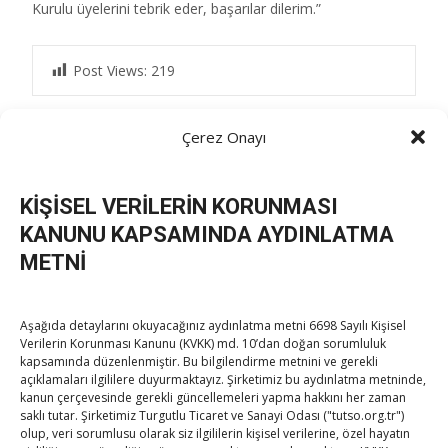
Kurulu üyelerini tebrik eder, başarılar dilerim.”
Post Views:
219
Çerez Onayı
Post
←
Hisarcıklıoğlu: “Gri listeden çıkmamız ekonomiye ve
yatırım ortamımıza pozitif yansıyacaktır”
KİŞİSEL VERİLERİN KORUNMASI
“Kayıt dışılığın azaltılması ve adaletli bir vergi sistemi
navigation
KANUNU KAPSAMINDA AYDINLATMA
hepimizin ortak hedefi”
→
METNİ
Aşağıda detaylarını okuyacağınız aydınlatma metni 6698 Sayılı Kişisel
Verilerin Korunması Kanunu (KVKK) md. 10’dan doğan sorumluluk
kapsamında düzenlenmiştir. Bu bilgilendirme metnini ve gerekli
açıklamaları ilgililere duyurmaktayız. Şirketimiz bu aydınlatma metninde,
kanun çerçevesinde gerekli güncellemeleri yapma hakkını her zaman
saklı tutar. Şirketimiz Turgutlu Ticaret ve Sanayi Odası ("tutso.org.tr")
TOBB Son Yazılar
olup, veri sorumlusu olarak siz ilgililerin kişisel verilerine, özel hayatın