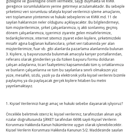
gizliliğine ve güvenliğine önem vermekte, saygı duymakta ve KVKK
Kahramanmaraş Ticaret ve Sanayi Odası’nın yeni
gereğince sorumluluklarını yerine getirmeyi arzulamaktadır. Bu sebeple
şirketimiz veri sorumlusu sıfatıyla kişisel verilerinizi işleme amaçlarını,
binası hizmete açıldı
veri toplamanın yöntemini ve hukuki sebeplerini ve KVKK md. 11 de
By
TUTSO
on Ağu 5, 2026
sayılan haklarınızın neler olduğunu açıklayacaktır. Bu bilgilendirmeyi,
tüm müşterilerimize, şirket çalışanlarımıza, iş akti sonlanmış geçmiş
dönem çalışanlarımıza, işyerimizi ziyarete gelen misafirlerimize,
Diren ailesine taziye ziyareti
tedarikçilerimize, internet sitemizi ziyaret eden kişilere, şirketimizdeki
By
TUTSO
on Ağu 4, 2026
misafir ağına bağlanan kullanıcılara, şirket veri tabanında yer alan
müşterilerimize, fuar vb. gibi alanlarda pazarlama alanlarında bulunan
3. Kişilere, iş başvurusunda bulunmak amacıyla kariyer portallarından,
referans olarak gönderilen ya da fiziken başvuru formu dolduran
Hisarcıklıoğlu, Ardahan Üniversitesi Rektörü Prof. Dr.
çalışan adaylarına, ticari faaliyetimiz kapsamındaki tüm iş ortaklarımıza
Emiroğlu’nu kabul etti
ve bunların çalışanlarına ve tüm bu sayılanlara sınırlı olmaksızın yüz
yüze, mesafeli, sözlü, yazılı ya da elektronik yolla kişisel verilerini bizimle
By
TUTSO
on Ağu 4, 2026
paylaşmış ya da paylaşacak gerçek kişilere hitaben bu metni
yayınlamaktayız.
Hisarcıklıoğlu Muğla İl/İlçe Oda / Borsa Meclis Üyeleri
ile buluştu
1. Kişisel Verilerinizi hangi amaç ve hukuki sebebe dayanarak işliyoruz?
By
TUTSO
on Ağu 2, 2026
Öncelikle belirtmek isteriz ki; kişisel verileriniz, tarafınızdan alınan açık
Hisarcıklıoğlu Muğla Ticaret Borsası’nı ziyaret etti
rızalar doğrultusunda ŞİRKET tarafından 6698 sayılı Kişisel Verilerin
Korunması Hakkında Kanun hükümlerine uygun olarak işlenebilecektir.
By
TUTSO
on Ağu 1, 2026
Kişisel Verilerin Korunması Hakkında Kanunun 5/2. Maddesinde sayılan