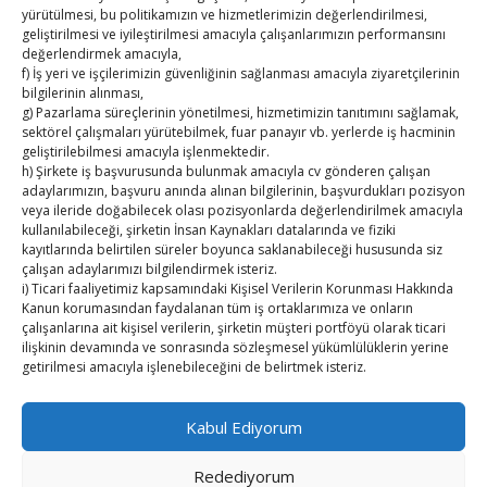
yürütülmesi, bu politikamızın ve hizmetlerimizin değerlendirilmesi,
geliştirilmesi ve iyileştirilmesi amacıyla çalışanlarımızın performansını
TUTSO İktisadi Durum Raporu
değerlendirmek amacıyla,
f) İş yeri ve işçilerimizin güvenliğinin sağlanması amacıyla ziyaretçilerinin
Kahramanmaraş Ticaret ve Sanayi Odası’nın yeni
bilgilerinin alınması,
binası hizmete açıldı
g) Pazarlama süreçlerinin yönetilmesi, hizmetimizin tanıtımını sağlamak,
sektörel çalışmaları yürütebilmek, fuar panayır vb. yerlerde iş hacminin
geliştirilebilmesi amacıyla işlenmektedir.
Diren ailesine taziye ziyareti
h) Şirkete iş başvurusunda bulunmak amacıyla cv gönderen çalışan
adaylarımızın, başvuru anında alınan bilgilerinin, başvurdukları pozisyon
Hisarcıklıoğlu, Ardahan Üniversitesi Rektörü Prof. Dr.
veya ileride doğabilecek olası pozisyonlarda değerlendirilmek amacıyla
Emiroğlu’nu kabul etti
kullanılabileceği, şirketin İnsan Kaynakları datalarında ve fiziki
kayıtlarında belirtilen süreler boyunca saklanabileceği hususunda siz
çalışan adaylarımızı bilgilendirmek isteriz.
Hisarcıklıoğlu Muğla İl/İlçe Oda / Borsa Meclis Üyeleri
i) Ticari faaliyetimiz kapsamındaki Kişisel Verilerin Korunması Hakkında
ile buluştu
Kanun korumasından faydalanan tüm iş ortaklarımıza ve onların
çalışanlarına ait kişisel verilerin, şirketin müşteri portföyü olarak ticari
ilişkinin devamında ve sonrasında sözleşmesel yükümlülüklerin yerine
Hisarcıklıoğlu Muğla Ticaret Borsası’nı ziyaret etti
getirilmesi amacıyla işlenebileceğini de belirtmek isteriz.
2. Kişisel Verilerinizin kimlere hangi amaçla aktarılacağını açıklamak
isteriz.
Kabul Ediyorum
Öncelikle kişisel verileriniz Şirketimiz ile güvendedir. Bu verilerinizi 3.
Kişiler ile açık rızanız olmadan paylaşmamaktayız.
Redediyorum
Ancak, kanunun ve mevzuat gereği 3. Kişiler ve kurumlar ile paylaşma