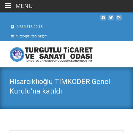
MENU
0 236 313 22 13
tutso@tutso.org.tr
Hisarcıklıoğlu TİMKODER Genel
Kurulu’na katıldı