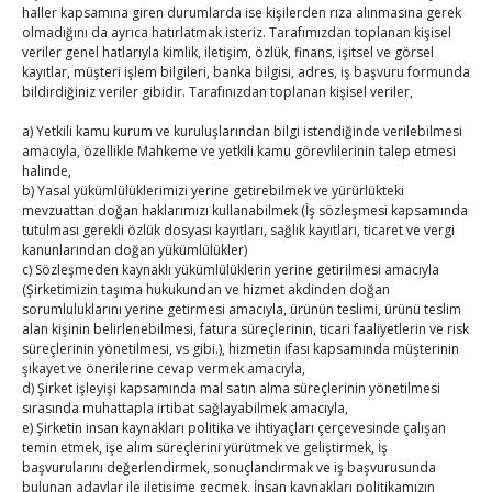
haller kapsamına giren durumlarda ise kişilerden rıza alınmasına gerek
olmadığını da ayrıca hatırlatmak isteriz. Tarafımızdan toplanan kişisel
Ağustos 2026
veriler genel hatlarıyla kimlik, iletişim, özlük, finans, işitsel ve görsel
kayıtlar, müşteri işlem bilgileri, banka bilgisi, adres, iş başvuru formunda
P
S
Ç
P
C
C
P
bildirdiğiniz veriler gibidir. Tarafınızdan toplanan kişisel veriler,
1
2
a) Yetkili kamu kurum ve kuruluşlarından bilgi istendiğinde verilebilmesi
3
4
5
6
7
8
9
amacıyla, özellikle Mahkeme ve yetkili kamu görevlilerinin talep etmesi
halinde,
10
11
12
13
14
15
16
b) Yasal yükümlülüklerimizi yerine getirebilmek ve yürürlükteki
17
18
19
20
21
22
23
mevzuattan doğan haklarımızı kullanabilmek (İş sözleşmesi kapsamında
tutulması gerekli özlük dosyası kayıtları, sağlık kayıtları, ticaret ve vergi
24
25
26
27
28
29
30
kanunlarından doğan yükümlülükler)
c) Sözleşmeden kaynaklı yükümlülüklerin yerine getirilmesi amacıyla
31
(Şirketimizin taşıma hukukundan ve hizmet akdinden doğan
sorumluluklarını yerine getirmesi amacıyla, ürünün teslimi, ürünü teslim
« Tem
alan kişinin belirlenebilmesi, fatura süreçlerinin, ticari faaliyetlerin ve risk
süreçlerinin yönetilmesi, vs gibi.), hizmetin ifası kapsamında müşterinin
şikayet ve önerilerine cevap vermek amacıyla,
d) Şirket işleyişi kapsamında mal satın alma süreçlerinin yönetilmesi
E-BÜLTEN
sırasında muhattapla irtibat sağlayabilmek amacıyla,
e) Şirketin insan kaynakları politika ve ihtiyaçları çerçevesinde çalışan
Kasaba Ekonomi Dergisi
temin etmek, işe alım süreçlerini yürütmek ve geliştirmek, İş
başvurularını değerlendirmek, sonuçlandırmak ve iş başvurusunda
TOBB HABER
bulunan adaylar ile iletişime geçmek, İnsan kaynakları politikamızın