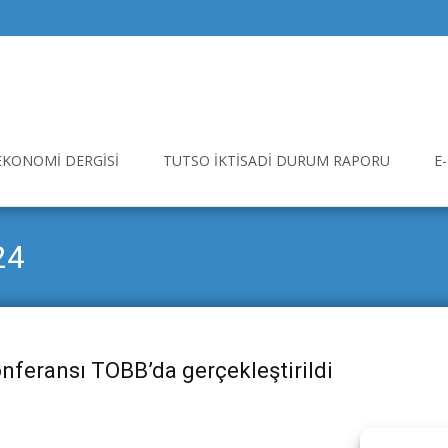
EKONOMI DERGISI
TUTSO İKTISADI DURUM RAPORU
E
24
onferansı TOBB’da gerçekleştirildi