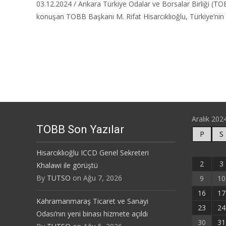
03.12.2024 / Ankara Türkiye Odalar ve Borsalar Birliği (TO
konuşan TOBB Başkanı M. Rifat Hisarcıklıoğlu, Türkiye’nin s
Read More…
Aralık 202
TOBB Son Yazılar
P
S
Hisarcıklıoğlu ICCD Genel Sekreteri
2
3
Khalawi ile görüştü
By
TUTSO
on Ağu 7, 2026
9
10
16
17
Kahramanmaraş Ticaret ve Sanayi
23
24
Odası’nın yeni binası hizmete açıldı
30
31