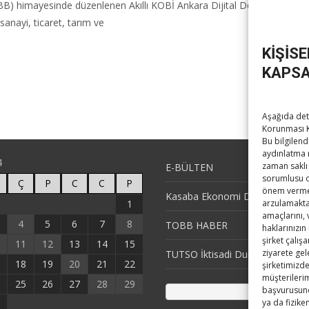
BB) himayesinde düzenlenen Akıllı KOBİ Ankara Dijital Dönüşüm Konfera
anayi, ticaret, tarım ve
KİŞİS
KAPSA
Aşağıda deta
Korunması K
Bu bilgilend
aydınlatma 
4
zaman saklı 
E-BÜLTEN
sorumlusu ola
Ç
P
C
C
P
önem vermek
Kasaba Ekonomi Dergisi
1
arzulamaktad
amaçlarını,
4
5
6
7
8
TOBB HABER
haklarınızın
şirket çalış
11
12
13
14
15
ziyarete gel
TUTSO İktisadi Durum Raporu
18
19
20
21
22
şirketimizde
müşterilerim
25
26
27
28
29
başvurusund
ya da fizike