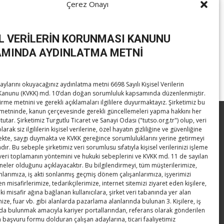
nsı, TOBB İkiz Kuleler’de yapıldı.​ Konferansın açılışında
Çerez Onayı
EL VERİLERİN KORUNMASI KANUNU
MINDA AYDINLATMA METNİ
ylarını okuyacağınız aydınlatma metni 6698 Sayılı Kişisel Verilerin
anunu (KVKK) md. 10’dan doğan sorumluluk kapsamında düzenlenmiştir.
irme metnini ve gerekli açıklamaları ilgililere duyurmaktayız. Şirketimiz bu
metninde, kanun çerçevesinde gerekli güncellemeleri yapma hakkını her
tutar. Şirketimiz Turgutlu Ticaret ve Sanayi Odası ("tutso.org.tr") olup, veri
Hisarcıklıoğlu ICCD Genel Sekreteri
rak siz ilgililerin kişisel verilerine, özel hayatın gizliliğine ve güvenliğine
Khalawi ile görüştü
te, saygı duymakta ve KVKK gereğince sorumluluklarını yerine getirmeyi
ır. Bu sebeple şirketimiz veri sorumlusu sıfatıyla kişisel verilerinizi işleme
Kahramanmaraş Ticaret ve Sanayi
 veri toplamanın yöntemini ve hukuki sebeplerini ve KVKK md. 11 de sayılan
 neler olduğunu açıklayacaktır. Bu bilgilendirmeyi, tüm müşterilerimize,
Odası’nın yeni binası hizmete açıldı
anlarımıza, iş akti sonlanmış geçmiş dönem çalışanlarımıza, işyerimizi
en misafirlerimize, tedarikçilerimize, internet sitemizi ziyaret eden kişilere,
Diren ailesine taziye ziyareti
ki misafir ağına bağlanan kullanıcılara, şirket veri tabanında yer alan
ize, fuar vb. gibi alanlarda pazarlama alanlarında bulunan 3. Kişilere, iş
Hisarcıklıoğlu, Ardahan Üniversitesi
a bulunmak amacıyla kariyer portallarından, referans olarak gönderilen
n başvuru formu dolduran çalışan adaylarına, ticari faaliyetimiz
Rektörü Prof. Dr. Emiroğlu’nu kabul etti