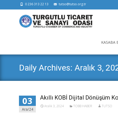
0 236 313 22 13
tutso@tutso.org.tr
Skip
to
KASABA 
content
Daily Archives: Aralık 3, 20
Akıllı KOBİ Dijital Dönüşüm K
03
Aralık 3, 2024
TOBB HABER
TUTSO
Ara/24