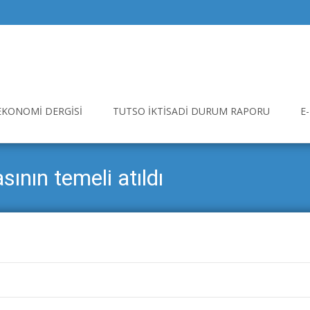
EKONOMI DERGISI
TUTSO İKTISADI DURUM RAPORU
E
ının temeli atıldı