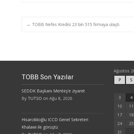
Post
←
TOBB Nefes Kredisi 23 bin 515 firmaya ulaştı
navigation
Ağustos 2
TOBB Son Yazılar
P
S
SEDDK Başkanı Menteş’e ziyaret
3
4
By
TUTSO
on Ağu 8, 2026
10
11
17
18
Hisarcıklıoğlu ICCD Genel Sekreteri
24
25
Khalawi ile görüştü
31