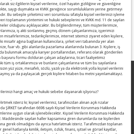
rak siz ilgililerin kişisel verilerine, özel hayatın gizliliğine ve güvenliğine
te, saygı duymakta ve KVKK gereğince sorumluluklarını yerine getirmeyi
ır. Bu sebeple şirketimiz veri sorumlusu sıfatıyla kişisel verilerinizi işleme
 veri toplamanın yöntemini ve hukuki sebeplerini ve KVKK md. 11 de sayılan
Hisarcıklıoğlu DOSKİM protokol törenine şahitlik etti
→
 neler olduğunu açıklayacaktır. Bu bilgilendirmeyi, tüm müşterilerimize,
anlarımıza, iş akti sonlanmış geçmiş dönem çalışanlarımıza, işyerimizi
en misafirlerimize, tedarikçilerimize, internet sitemizi ziyaret eden kişilere,
ki misafir ağına bağlanan kullanıcılara, şirket veri tabanında yer alan
ize, fuar vb. gibi alanlarda pazarlama alanlarında bulunan 3. Kişilere, iş
a bulunmak amacıyla kariyer portallarından, referans olarak gönderilen
n başvuru formu dolduran çalışan adaylarına, ticari faaliyetimiz
 tüm iş ortaklarımıza ve bunların çalışanlarına ve tüm bu sayılanlara
sızın yüz yüze, mesafeli, sözlü, yazılı ya da elektronik yolla kişisel verilerini
SEDDK Başkanı Menteş’e ziyaret
laşmış ya da paylaşacak gerçek kişilere hitaben bu metni yayınlamaktayız.
Hisarcıklıoğlu ICCD Genel Sekreteri
erilerinizi hangi amaç ve hukuki sebebe dayanarak işliyoruz?
Khalawi ile görüştü
irtmek isteriz ki; kişisel verileriniz, tarafınızdan alınan açık rızalar
Kahramanmaraş Ticaret ve Sanayi
da ŞİRKET tarafından 6698 sayılı Kişisel Verilerin Korunması Hakkında
Odası’nın yeni binası hizmete açıldı
lerine uygun olarak işlenebilecektir. Kişisel Verilerin Korunması Hakkında
. Maddesinde sayılan haller kapsamına giren durumlarda ise kişilerden
ına gerek olmadığını da ayrıca hatırlatmak isteriz. Tarafımızdan toplanan
Diren ailesine taziye ziyareti
er genel hatlarıyla kimlik, iletişim, özlük, finans, işitsel ve görsel kayıtlar,