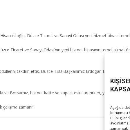
Hisarcıklıoğlu, Düzce Ticaret ve Sanayi Odası yeni hizmet binası temel 
 “Düzce Ticaret ve Sanayi Odası’nın yeni hizmet binasının temel atma t
ri ödüllerini takdim ettik. Düzce TSO Başkanımız Erdoğan Bıyık, Mecli
KİŞİS
KAPSA
da ve Borsamız, hizmet kalite ve kapasitesini artırırken, yeni hizmet bin
ok çalışma zamanı”.
Aşağıda deta
Korunması K
Bu bilgilend
aydınlatma 
zaman saklı 