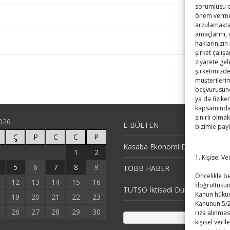
sorumlusu ola
önem vermek
arzulamaktad
amaçlarını,
haklarınızın
şirket çalış
ziyarete gel
şirketimizde
müşterilerim
başvurusund
ya da fizike
kapsamındaki
sınırlı olmak
026
E-BÜLTEN
bizimle pay
Ç
P
C
C
P
Kasaba Ekonomi Dergisi
1
2
1. Kişisel V
5
6
7
8
9
TOBB HABER
Öncelikle bel
12
13
14
15
16
doğrultusun
TUTSO İktisadi Durum Raporu
Kanun hüküm
19
20
21
22
23
Kanunun 5/2
26
27
28
29
30
rıza alınmas
kişisel veril