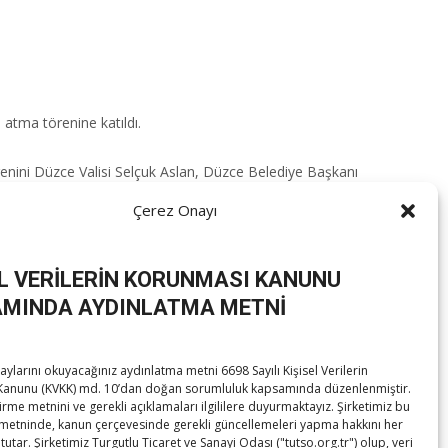
atma törenine katıldı.​
örenini Düzce Valisi Selçuk Aslan, Düzce Belediye Başkanı
Çerez Onayı
s Başkanımız Tanju Acar başta olmak üzere emeği geçenleri
EL VERİLERİN KORUNMASI KANUNU
MINDA AYDINLATMA METNİ
aları da inşa ediyorlar.
ylarını okuyacağınız aydınlatma metni 6698 Sayılı Kişisel Verilerin
anunu (KVKK) md. 10’dan doğan sorumluluk kapsamında düzenlenmiştir.
irme metnini ve gerekli açıklamaları ilgililere duyurmaktayız. Şirketimiz bu
metninde, kanun çerçevesinde gerekli güncellemeleri yapma hakkını her
tutar. Şirketimiz Turgutlu Ticaret ve Sanayi Odası ("tutso.org.tr") olup, veri