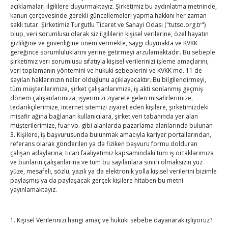
navigation
açıklamaları ilgililere duyurmaktayız. Şirketimiz bu aydınlatma metninde,
kanun çerçevesinde gerekli güncellemeleri yapma hakkını her zaman
saklı tutar. Şirketimiz Turgutlu Ticaret ve Sanayi Odası ("tutso.org.tr")
olup, veri sorumlusu olarak siz ilgililerin kişisel verilerine, özel hayatın
gizliliğine ve güvenliğine önem vermekte, saygı duymakta ve KVKK
gereğince sorumluluklarını yerine getirmeyi arzulamaktadır. Bu sebeple
şirketimiz veri sorumlusu sıfatıyla kişisel verilerinizi işleme amaçlarını,
veri toplamanın yöntemini ve hukuki sebeplerini ve KVKK md. 11 de
TOBB Son Yazılar
sayılan haklarınızın neler olduğunu açıklayacaktır. Bu bilgilendirmeyi,
tüm müşterilerimize, şirket çalışanlarımıza, iş akti sonlanmış geçmiş
dönem çalışanlarımıza, işyerimizi ziyarete gelen misafirlerimize,
Kahramanmaraş Ticaret ve Sanayi Odası’nın yeni
tedarikçilerimize, internet sitemizi ziyaret eden kişilere, şirketimizdeki
binası hizmete açıldı
misafir ağına bağlanan kullanıcılara, şirket veri tabanında yer alan
müşterilerimize, fuar vb. gibi alanlarda pazarlama alanlarında bulunan
By
TUTSO
on Ağu 5, 2026
3. Kişilere, iş başvurusunda bulunmak amacıyla kariyer portallarından,
referans olarak gönderilen ya da fiziken başvuru formu dolduran
Diren ailesine taziye ziyareti
çalışan adaylarına, ticari faaliyetimiz kapsamındaki tüm iş ortaklarımıza
ve bunların çalışanlarına ve tüm bu sayılanlara sınırlı olmaksızın yüz
By
TUTSO
on Ağu 4, 2026
yüze, mesafeli, sözlü, yazılı ya da elektronik yolla kişisel verilerini bizimle
paylaşmış ya da paylaşacak gerçek kişilere hitaben bu metni
yayınlamaktayız.
Hisarcıklıoğlu, Ardahan Üniversitesi Rektörü Prof. Dr.
Emiroğlu’nu kabul etti
1. Kişisel Verilerinizi hangi amaç ve hukuki sebebe dayanarak işliyoruz?
By
TUTSO
on Ağu 4, 2026