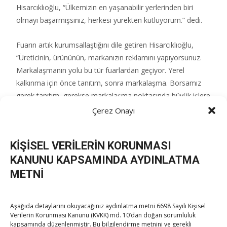
Hisarcıklıoğlu, “Ülkemizin en yaşanabilir yerlerinden biri
olmayı başarmışsınız, herkesi yürekten kutluyorum.” dedi.
Fuarın artık kurumsallaştığını dile getiren Hisarcıklıoğlu,
“Üreticinin, ürününün, markanızın reklamını yapıyorsunuz.
Markalaşmanın yolu bu tür fuarlardan geçiyor. Yerel
kalkınma için önce tanıtım, sonra markalaşma. Borsamız
gerek tanıtım, gerekse markalaşma noktasında büyük işlere
imza atıyor.” diye konuştu.
Çerez Onayı
Post Views:
200
KİŞİSEL VERİLERİN KORUNMASI
KANUNU KAPSAMINDA AYDINLATMA
METNİ
Post
←
Hisarcıklıoğlu, Isparta TOBB Mesleki ve Teknik
Anadolu Lisesi’ni ziyaret etti
Aşağıda detaylarını okuyacağınız aydınlatma metni 6698 Sayılı Kişisel
Girişimciler ve girişimci adayları İzmir’de buluştu
→
Verilerin Korunması Kanunu (KVKK) md. 10’dan doğan sorumluluk
kapsamında düzenlenmiştir. Bu bilgilendirme metnini ve gerekli