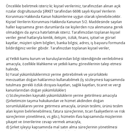
Öncelikle belirtmek isteriz ki; kişisel verileriniz, tarafınızdan alınan açık
Hisarcıklıoğlu Muğla İl/İlçe Oda / Borsa Meclis Üyeleri
rızalar doğrultusunda ŞİRKET tarafından 6698 sayılı Kişisel Verilerin
Korunması Hakkında Kanun hükümlerine uygun olarak işlenebilecektir.
ile buluştu
Kişisel Verilerin Korunması Hakkında Kanunun 5/2. Maddesinde sayılan
By
TUTSO
on Ağu 2, 2026
haller kapsamına giren durumlarda ise kişilerden rıza alınmasına gerek
olmadığını da ayrıca hatırlatmak isteriz. Tarafımızdan toplanan kişisel
veriler genel hatlarıyla kimlik, iletişim, özlük, finans, işitsel ve görsel
Hisarcıklıoğlu Muğla Ticaret Borsası’nı ziyaret etti
kayıtlar, müşteri işlem bilgileri, banka bilgisi, adres, iş başvuru formunda
By
TUTSO
on Ağu 1, 2026
bildirdiğiniz veriler gibidir. Tarafınızdan toplanan kişisel veriler,
a) Yetkili kamu kurum ve kuruluşlarından bilgi istendiğinde verilebilmesi
amacıyla, özellikle Mahkeme ve yetkili kamu görevlilerinin talep etmesi
Ağustos 2026
halinde,
P
S
Ç
P
C
C
P
b) Yasal yükümlülüklerimizi yerine getirebilmek ve yürürlükteki
mevzuattan doğan haklarımızı kullanabilmek (İş sözleşmesi kapsamında
1
2
tutulması gerekli özlük dosyası kayıtları, sağlık kayıtları, ticaret ve vergi
kanunlarından doğan yükümlülükler)
3
4
5
6
7
8
9
c) Sözleşmeden kaynaklı yükümlülüklerin yerine getirilmesi amacıyla
10
11
12
13
14
15
16
(Şirketimizin taşıma hukukundan ve hizmet akdinden doğan
sorumluluklarını yerine getirmesi amacıyla, ürünün teslimi, ürünü teslim
17
18
19
20
21
22
23
alan kişinin belirlenebilmesi, fatura süreçlerinin, ticari faaliyetlerin ve risk
süreçlerinin yönetilmesi, vs gibi.), hizmetin ifası kapsamında müşterinin
24
25
26
27
28
29
30
şikayet ve önerilerine cevap vermek amacıyla,
31
d) Şirket işleyişi kapsamında mal satın alma süreçlerinin yönetilmesi