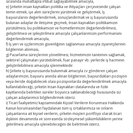
sırasında muhattapla irtibat sağlayabilmek amacıyla,
e) Şirketin insan kaynakları politika ve ihtiyaçları çerçevesinde çalışan
« Tem
temin etmek, işe alım süreçlerini yürütmek ve geliştirmek, İş
başvurularını değerlendirmek, sonuçlandırmak ve iş başvurusunda
bulunan adaylar ile iletişime geçmek, İnsan kaynakları politikamızın
E-BÜLTEN
yürütülmesi, bu politikamızın ve hizmetlerimizin değerlendirilmesi,
geliştirilmesi ve iyileştirilmesi amacıyla çalışanlarımızın performansını
Kasaba Ekonomi Dergisi
değerlendirmek amacıyla,
f) İş yeri ve işçilerimizin güvenliğinin sağlanması amacıyla ziyaretçilerinin
bilgilerinin alınması,
TOBB HABER
g) Pazarlama süreçlerinin yönetilmesi, hizmetimizin tanıtımını sağlamak,
sektörel çalışmaları yürütebilmek, fuar panayır vb. yerlerde iş hacminin
TUTSO İktisadi Durum Raporu
geliştirilebilmesi amacıyla işlenmektedir.
h) Şirkete iş başvurusunda bulunmak amacıyla cv gönderen çalışan
adaylarımızın, başvuru anında alınan bilgilerinin, başvurdukları pozisyon
Kahramanmaraş Ticaret ve Sanayi Odası’nın yeni
veya ileride doğabilecek olası pozisyonlarda değerlendirilmek amacıyla
binası hizmete açıldı
kullanılabileceği, şirketin İnsan Kaynakları datalarında ve fiziki
kayıtlarında belirtilen süreler boyunca saklanabileceği hususunda siz
Diren ailesine taziye ziyareti
çalışan adaylarımızı bilgilendirmek isteriz.
i) Ticari faaliyetimiz kapsamındaki Kişisel Verilerin Korunması Hakkında
Kanun korumasından faydalanan tüm iş ortaklarımıza ve onların
Hisarcıklıoğlu, Ardahan Üniversitesi Rektörü Prof. Dr.
çalışanlarına ait kişisel verilerin, şirketin müşteri portföyü olarak ticari
Emiroğlu’nu kabul etti
ilişkinin devamında ve sonrasında sözleşmesel yükümlülüklerin yerine
getirilmesi amacıyla işlenebileceğini de belirtmek isteriz.
Hisarcıklıoğlu Muğla İl/İlçe Oda / Borsa Meclis Üyeleri