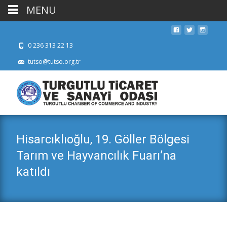
MENU
0 236 313 22 13
tutso@tutso.org.tr
Hisarcıklıoğlu, 19. Göller Bölgesi
Tarım ve Hayvancılık Fuarı’na
katıldı