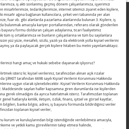
anlarımıza, iş akti sonlanmış geçmiş dönem çalışanlarımıza, işyerimizi
en misafirlerimize, tedarikçilerimize, internet sitemizi ziyaret eden kişilere,
Hisarcıklıoğlu’ndan ‘girişimci olun’ tavsiyesi
ki misafir ağına bağlanan kullanıcılara, şirket veri tabanında yer alan
ize, fuar vb. gibi alanlarda pazarlama alanlarında bulunan 3. Kişilere, iş
a bulunmak amacıyla kariyer portallarından, referans olarak gönderilen
SEDDK Başkanı Menteş’e ziyaret
n başvuru formu dolduran çalışan adaylarına, ticari faaliyetimiz
 tüm iş ortaklarımıza ve bunların çalışanlarına ve tüm bu sayılanlara
Hisarcıklıoğlu ICCD Genel Sekreteri
sızın yüz yüze, mesafeli, sözlü, yazılı ya da elektronik yolla kişisel verilerini
Khalawi ile görüştü
laşmış ya da paylaşacak gerçek kişilere hitaben bu metni yayınlamaktayız.
Kahramanmaraş Ticaret ve Sanayi
erilerinizi hangi amaç ve hukuki sebebe dayanarak işliyoruz?
Odası’nın yeni binası hizmete açıldı
irtmek isteriz ki; kişisel verileriniz, tarafınızdan alınan açık rızalar
Diren ailesine taziye ziyareti
da ŞİRKET tarafından 6698 sayılı Kişisel Verilerin Korunması Hakkında
lerine uygun olarak işlenebilecektir. Kişisel Verilerin Korunması Hakkında
. Maddesinde sayılan haller kapsamına giren durumlarda ise kişilerden
ına gerek olmadığını da ayrıca hatırlatmak isteriz. Tarafımızdan toplanan
er genel hatlarıyla kimlik, iletişim, özlük, finans, işitsel ve görsel kayıtlar,
m bilgileri, banka bilgisi, adres, iş başvuru formunda bildirdiğiniz veriler
afınızdan toplanan kişisel veriler,
amu kurum ve kuruluşlarından bilgi istendiğinde verilebilmesi amacıyla,
hkeme ve yetkili kamu görevlilerinin talep etmesi halinde,