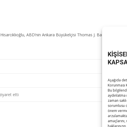
 Hisarcıklıoğlu, ABD’nin Ankara Büyükelçisi Thomas J. Barrack ile TOB
KİŞİS
KAPSA
Aşağıda deta
Korunması K
Bu bilgilend
iyaret etti
His
aydınlatma 
zaman saklı 
sorumlusu ola
önem vermek
arzulamaktad
amaçlarını,
haklarınızın