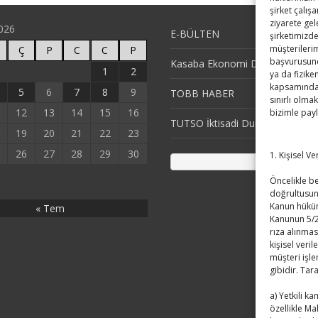
şirket çalış
ziyarete gel
026
E-BÜLTEN
şirketimizde
müşterilerim
Ç
P
C
C
P
başvurusund
Kasaba Ekonomi Dergisi
1
2
ya da fizike
kapsamındaki
5
6
7
8
9
TOBB HABER
sınırlı olmak
12
13
14
15
16
bizimle pay
TUTSO İktisadi Durum Raporu
19
20
21
22
23
26
27
28
29
30
1. Kişisel V
Öncelikle bel
doğrultusun
Kanun hüküm
« Tem
Kanunun 5/2
rıza alınmas
kişisel veril
müşteri işle
gibidir. Tar
a) Yetkili k
özellikle Ma