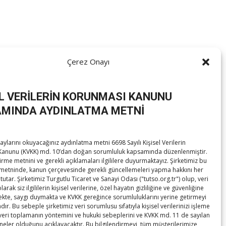
Çerez Onayı
B İkiz Kuleler’de bir araya geldi. Görüşmede, Türkiye – ABD
EL VERİLERİN KORUNMASI KANUNU
MINDA AYDINLATMA METNİ
ylarını okuyacağınız aydınlatma metni 6698 Sayılı Kişisel Verilerin
anunu (KVKK) md. 10’dan doğan sorumluluk kapsamında düzenlenmiştir.
irme metnini ve gerekli açıklamaları ilgililere duyurmaktayız. Şirketimiz bu
arcıklıoğlu, OYAK Genel Müdürü Yalçıntaş’ı ziyaret etti
→
metninde, kanun çerçevesinde gerekli güncellemeleri yapma hakkını her
tutar. Şirketimiz Turgutlu Ticaret ve Sanayi Odası ("tutso.org.tr") olup, veri
rak siz ilgililerin kişisel verilerine, özel hayatın gizliliğine ve güvenliğine
te, saygı duymakta ve KVKK gereğince sorumluluklarını yerine getirmeyi
ır. Bu sebeple şirketimiz veri sorumlusu sıfatıyla kişisel verilerinizi işleme
 veri toplamanın yöntemini ve hukuki sebeplerini ve KVKK md. 11 de sayılan
 neler olduğunu açıklayacaktır. Bu bilgilendirmeyi, tüm müşterilerimize,