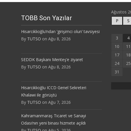
Ağustos 2
TOBB Son Yazılar
P
S
Hisarcıklıoğlu’ndan ‘girişimci olun’ tavsiyesi
3
4
By
TUTSO
on Ağu 8, 2026
10
11
17
18
SEDDK Başkanı Menteş’e ziyaret
24
25
By
TUTSO
on Ağu 8, 2026
31
Hisarcıklıoğlu ICCD Genel Sekreteri
Khalawi ile görüştü
By
TUTSO
on Ağu 7, 2026
Kahramanmaraş Ticaret ve Sanayi
Odası’nın yeni binası hizmete açıldı
By
TUTSO
on Ağu 5, 2026