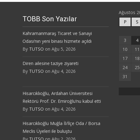
Ağustos 2
TOBB Son Yazılar
P
S
Kahramanmaraş Ticaret ve Sanayi
3
4
Odası’nın yeni binası hizmete açıldı
By
TUTSO
on Ağu 5, 2026
10
11
17
18
Diren ailesine taziye ziyareti
24
25
By
TUTSO
on Ağu 4, 2026
31
Hisarcıklıoğlu, Ardahan Üniversitesi
Rektörü Prof. Dr. Emiroğlu’nu kabul etti
By
TUTSO
on Ağu 4, 2026
Hisarcıklıoğlu Muğla İl/İlçe Oda / Borsa
Meclis Üyeleri ile buluştu
By
TUTSO
on Ağu 2, 2026