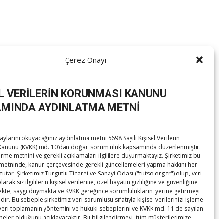
Çerez Onayı
Demiralp’i ziyaret ederek, hayırlı olsun dileklerini iletti.​
i.
EL VERİLERİN KORUNMASI KANUNU
MINDA AYDINLATMA METNİ
ylarını okuyacağınız aydınlatma metni 6698 Sayılı Kişisel Verilerin
anunu (KVKK) md. 10’dan doğan sorumluluk kapsamında düzenlenmiştir.
irme metnini ve gerekli açıklamaları ilgililere duyurmaktayız. Şirketimiz bu
B Savunma Sanayii Meclisi İstişare Toplantısı yapıldı
→
metninde, kanun çerçevesinde gerekli güncellemeleri yapma hakkını her
tutar. Şirketimiz Turgutlu Ticaret ve Sanayi Odası ("tutso.org.tr") olup, veri
rak siz ilgililerin kişisel verilerine, özel hayatın gizliliğine ve güvenliğine
te, saygı duymakta ve KVKK gereğince sorumluluklarını yerine getirmeyi
ır. Bu sebeple şirketimiz veri sorumlusu sıfatıyla kişisel verilerinizi işleme
 veri toplamanın yöntemini ve hukuki sebeplerini ve KVKK md. 11 de sayılan
 neler olduğunu açıklayacaktır. Bu bilgilendirmeyi, tüm müşterilerimize,