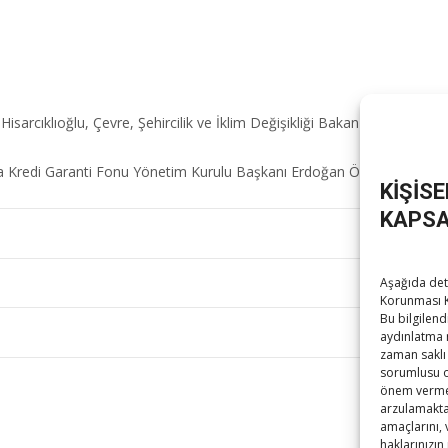
arcıklıoğlu, Çevre, Şehircilik ve İklim Değişikliği Bakan Yardımcısı Burak 
’na Kredi Garanti Fonu Yönetim Kurulu Başkanı Erdoğan Özegen eşlik ett
KİŞİS
KAPSA
Aşağıda deta
Korunması K
Bu bilgilend
TOB
aydınlatma 
zaman saklı 
sorumlusu ola
önem vermek
arzulamaktad
amaçlarını,
haklarınızın