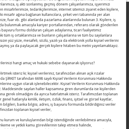
anlarımıza, iş akti sonlanmış geçmiş dönem çalışanlarımıza, işyerimizi
en misafirlerimize, tedarikçilerimize, internet sitemizi ziyaret eden kişilere,
Kahramanmaraş Ticaret ve Sanayi
ki misafir ağına bağlanan kullanıcılara, şirket veri tabanında yer alan
ize, fuar vb. gibi alanlarda pazarlama alanlarında bulunan 3. Kişilere, iş
Odası’nın yeni binası hizmete açıldı
a bulunmak amacıyla kariyer portallarından, referans olarak gönderilen
n başvuru formu dolduran çalışan adaylarına, ticari faaliyetimiz
Diren ailesine taziye ziyareti
 tüm iş ortaklarımıza ve bunların çalışanlarına ve tüm bu sayılanlara
sızın yüz yüze, mesafeli, sözlü, yazılı ya da elektronik yolla kişisel verilerini
Hisarcıklıoğlu, Ardahan Üniversitesi
laşmış ya da paylaşacak gerçek kişilere hitaben bu metni yayınlamaktayız.
Rektörü Prof. Dr. Emiroğlu’nu kabul etti
erilerinizi hangi amaç ve hukuki sebebe dayanarak işliyoruz?
Hisarcıklıoğlu Muğla İl/İlçe Oda / Borsa
Meclis Üyeleri ile buluştu
irtmek isteriz ki; kişisel verileriniz, tarafınızdan alınan açık rızalar
da ŞİRKET tarafından 6698 sayılı Kişisel Verilerin Korunması Hakkında
Hisarcıklıoğlu Muğla Ticaret Borsası’nı
lerine uygun olarak işlenebilecektir. Kişisel Verilerin Korunması Hakkında
. Maddesinde sayılan haller kapsamına giren durumlarda ise kişilerden
ziyaret etti
ına gerek olmadığını da ayrıca hatırlatmak isteriz. Tarafımızdan toplanan
er genel hatlarıyla kimlik, iletişim, özlük, finans, işitsel ve görsel kayıtlar,
m bilgileri, banka bilgisi, adres, iş başvuru formunda bildirdiğiniz veriler
afınızdan toplanan kişisel veriler,
amu kurum ve kuruluşlarından bilgi istendiğinde verilebilmesi amacıyla,
hkeme ve yetkili kamu görevlilerinin talep etmesi halinde,