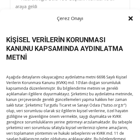
Post
araya geldi
İskenderun TSO Başkanı Yılmaz, Milletvekili Özel ve
navigation
Çerez Onayı
TMB Yönetim Kurulu Üyesi Öz TOBB’u ziyaret etti
→
KİŞİSEL VERİLERİN KORUNMASI
KANUNU KAPSAMINDA AYDINLATMA
METNİ
TOBB Son Yazılar
Aşağıda detaylarını okuyacağınız aydınlatma metni 6698 Sayılı Kişisel
Verilerin Korunması Kanunu (KVKK) md. 10’dan doğan sorumluluk
kapsamında düzenlenmiştir. Bu bilgilendirme metnini ve gerekli
Kahramanmaraş Ticaret ve Sanayi Odası’nın yeni
açıklamaları ilgililere duyurmaktayız. Şirketimiz bu aydınlatma metninde,
binası hizmete açıldı
kanun çerçevesinde gerekli güncellemeleri yapma hakkını her zaman
saklı tutar. Şirketimiz Turgutlu Ticaret ve Sanayi Odası ("tutso.org.tr")
By
TUTSO
on Ağu 5, 2026
olup, veri sorumlusu olarak siz ilgililerin kişisel verilerine, özel hayatın
gizliliğine ve güvenliğine önem vermekte, saygı duymakta ve KVKK
Diren ailesine taziye ziyareti
gereğince sorumluluklarını yerine getirmeyi arzulamaktadır. Bu sebeple
şirketimiz veri sorumlusu sıfatıyla kişisel verilerinizi işleme amaçlarını,
By
TUTSO
on Ağu 4, 2026
veri toplamanın yöntemini ve hukuki sebeplerini ve KVKK md. 11 de
sayılan haklarınızın neler olduğunu açıklayacaktır. Bu bilgilendirmeyi,