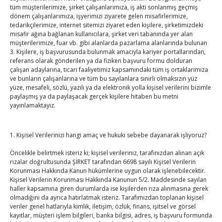
tüm müşterilerimize, şirket çalışanlarımıza, iş akti sonlanmış geçmiş
dönem çalışanlarımıza, işyerimizi ziyarete gelen misafirlerimize,
Hisarcıklıoğlu, Ardahan Üniversitesi Rektörü Prof. Dr.
tedarikçilerimize, internet sitemizi ziyaret eden kişilere, şirketimizdeki
Emiroğlu’nu kabul etti
misafir ağına bağlanan kullanıcılara, şirket veri tabanında yer alan
By
TUTSO
on Ağu 4, 2026
müşterilerimize, fuar vb. gibi alanlarda pazarlama alanlarında bulunan
3. Kişilere, iş başvurusunda bulunmak amacıyla kariyer portallarından,
referans olarak gönderilen ya da fiziken başvuru formu dolduran
Hisarcıklıoğlu Muğla İl/İlçe Oda / Borsa Meclis Üyeleri
çalışan adaylarına, ticari faaliyetimiz kapsamındaki tüm iş ortaklarımıza
ile buluştu
ve bunların çalışanlarına ve tüm bu sayılanlara sınırlı olmaksızın yüz
yüze, mesafeli, sözlü, yazılı ya da elektronik yolla kişisel verilerini bizimle
By
TUTSO
on Ağu 2, 2026
paylaşmış ya da paylaşacak gerçek kişilere hitaben bu metni
yayınlamaktayız.
Hisarcıklıoğlu Muğla Ticaret Borsası’nı ziyaret etti
By
TUTSO
on Ağu 1, 2026
1. Kişisel Verilerinizi hangi amaç ve hukuki sebebe dayanarak işliyoruz?
Öncelikle belirtmek isteriz ki; kişisel verileriniz, tarafınızdan alınan açık
Ağustos 2026
rızalar doğrultusunda ŞİRKET tarafından 6698 sayılı Kişisel Verilerin
Korunması Hakkında Kanun hükümlerine uygun olarak işlenebilecektir.
P
S
Ç
P
C
C
P
Kişisel Verilerin Korunması Hakkında Kanunun 5/2. Maddesinde sayılan
1
2
haller kapsamına giren durumlarda ise kişilerden rıza alınmasına gerek
olmadığını da ayrıca hatırlatmak isteriz. Tarafımızdan toplanan kişisel
3
4
5
6
7
8
9
veriler genel hatlarıyla kimlik, iletişim, özlük, finans, işitsel ve görsel
kayıtlar, müşteri işlem bilgileri, banka bilgisi, adres, iş başvuru formunda
10
11
12
13
14
15
16