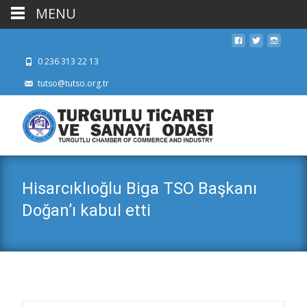
MENU
0 236 313 22 13
tutso@tutso.org.tr
Hisarcıklıoğlu Biga TSO Başkanı
Doğan’ı kabul etti