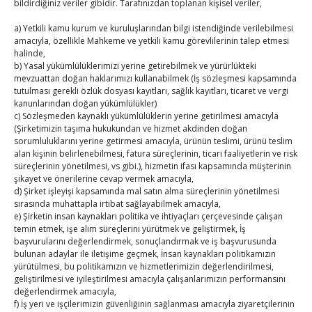
bildirdiğiniz veriler gibidir. Tarafınızdan toplanan kişisel veriler,
17
18
19
20
21
22
23
a) Yetkili kamu kurum ve kuruluşlarından bilgi istendiğinde verilebilmesi
24
25
26
27
28
29
30
amacıyla, özellikle Mahkeme ve yetkili kamu görevlilerinin talep etmesi
31
halinde,
b) Yasal yükümlülüklerimizi yerine getirebilmek ve yürürlükteki
mevzuattan doğan haklarımızı kullanabilmek (İş sözleşmesi kapsamında
« Tem
tutulması gerekli özlük dosyası kayıtları, sağlık kayıtları, ticaret ve vergi
kanunlarından doğan yükümlülükler)
c) Sözleşmeden kaynaklı yükümlülüklerin yerine getirilmesi amacıyla
E-BÜLTEN
(Şirketimizin taşıma hukukundan ve hizmet akdinden doğan
sorumluluklarını yerine getirmesi amacıyla, ürünün teslimi, ürünü teslim
alan kişinin belirlenebilmesi, fatura süreçlerinin, ticari faaliyetlerin ve risk
Kasaba Ekonomi Dergisi
süreçlerinin yönetilmesi, vs gibi.), hizmetin ifası kapsamında müşterinin
şikayet ve önerilerine cevap vermek amacıyla,
TOBB HABER
d) Şirket işleyişi kapsamında mal satın alma süreçlerinin yönetilmesi
sırasında muhattapla irtibat sağlayabilmek amacıyla,
TUTSO İktisadi Durum Raporu
e) Şirketin insan kaynakları politika ve ihtiyaçları çerçevesinde çalışan
temin etmek, işe alım süreçlerini yürütmek ve geliştirmek, İş
başvurularını değerlendirmek, sonuçlandırmak ve iş başvurusunda
Kahramanmaraş Ticaret ve Sanayi Odası’nın yeni
bulunan adaylar ile iletişime geçmek, İnsan kaynakları politikamızın
binası hizmete açıldı
yürütülmesi, bu politikamızın ve hizmetlerimizin değerlendirilmesi,
geliştirilmesi ve iyileştirilmesi amacıyla çalışanlarımızın performansını
Diren ailesine taziye ziyareti
değerlendirmek amacıyla,
f) İş yeri ve işçilerimizin güvenliğinin sağlanması amacıyla ziyaretçilerinin