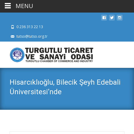
MENU
0 236 313 22 13
tutso@tutso.org.tr
Hisarcıklıoğlu, Bilecik Şeyh Edebali
Üniversitesi’nde