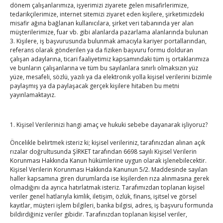
dönem çalışanlarımıza, işyerimizi ziyarete gelen misafirlerimize,
By
TUTSO
on Ağu 4, 2026
tedarikçilerimize, internet sitemizi ziyaret eden kişilere, şirketimizdeki
misafir ağına bağlanan kullanıcılara, şirket veri tabanında yer alan
müşterilerimize, fuar vb. gibi alanlarda pazarlama alanlarında bulunan
Hisarcıklıoğlu, Ardahan Üniversitesi Rektörü Prof. Dr.
3. Kişilere, iş başvurusunda bulunmak amacıyla kariyer portallarından,
referans olarak gönderilen ya da fiziken başvuru formu dolduran
Emiroğlu’nu kabul etti
çalışan adaylarına, ticari faaliyetimiz kapsamındaki tüm iş ortaklarımıza
By
TUTSO
on Ağu 4, 2026
ve bunların çalışanlarına ve tüm bu sayılanlara sınırlı olmaksızın yüz
yüze, mesafeli, sözlü, yazılı ya da elektronik yolla kişisel verilerini bizimle
paylaşmış ya da paylaşacak gerçek kişilere hitaben bu metni
Hisarcıklıoğlu Muğla İl/İlçe Oda / Borsa Meclis Üyeleri
yayınlamaktayız.
ile buluştu
By
TUTSO
on Ağu 2, 2026
1. Kişisel Verilerinizi hangi amaç ve hukuki sebebe dayanarak işliyoruz?
Ağustos 2026
Öncelikle belirtmek isteriz ki; kişisel verileriniz, tarafınızdan alınan açık
P
S
Ç
P
C
C
P
rızalar doğrultusunda ŞİRKET tarafından 6698 sayılı Kişisel Verilerin
Korunması Hakkında Kanun hükümlerine uygun olarak işlenebilecektir.
1
2
Kişisel Verilerin Korunması Hakkında Kanunun 5/2. Maddesinde sayılan
3
4
5
6
7
8
9
haller kapsamına giren durumlarda ise kişilerden rıza alınmasına gerek
olmadığını da ayrıca hatırlatmak isteriz. Tarafımızdan toplanan kişisel
10
11
12
13
14
15
16
veriler genel hatlarıyla kimlik, iletişim, özlük, finans, işitsel ve görsel
kayıtlar, müşteri işlem bilgileri, banka bilgisi, adres, iş başvuru formunda
17
18
19
20
21
22
23
bildirdiğiniz veriler gibidir. Tarafınızdan toplanan kişisel veriler,
24
25
26
27
28
29
30