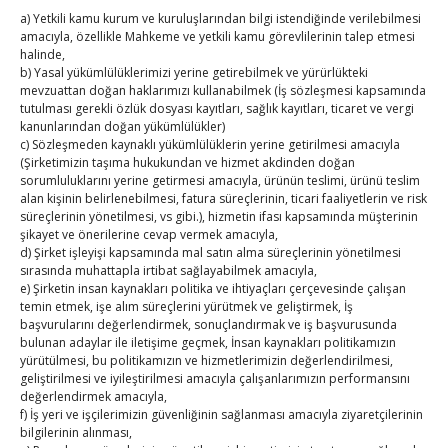
a) Yetkili kamu kurum ve kuruluşlarından bilgi istendiğinde verilebilmesi
31
amacıyla, özellikle Mahkeme ve yetkili kamu görevlilerinin talep etmesi
halinde,
b) Yasal yükümlülüklerimizi yerine getirebilmek ve yürürlükteki
« Tem
mevzuattan doğan haklarımızı kullanabilmek (İş sözleşmesi kapsamında
tutulması gerekli özlük dosyası kayıtları, sağlık kayıtları, ticaret ve vergi
kanunlarından doğan yükümlülükler)
E-BÜLTEN
c) Sözleşmeden kaynaklı yükümlülüklerin yerine getirilmesi amacıyla
(Şirketimizin taşıma hukukundan ve hizmet akdinden doğan
Kasaba Ekonomi Dergisi
sorumluluklarını yerine getirmesi amacıyla, ürünün teslimi, ürünü teslim
alan kişinin belirlenebilmesi, fatura süreçlerinin, ticari faaliyetlerin ve risk
TOBB HABER
süreçlerinin yönetilmesi, vs gibi.), hizmetin ifası kapsamında müşterinin
şikayet ve önerilerine cevap vermek amacıyla,
d) Şirket işleyişi kapsamında mal satın alma süreçlerinin yönetilmesi
TUTSO İktisadi Durum Raporu
sırasında muhattapla irtibat sağlayabilmek amacıyla,
e) Şirketin insan kaynakları politika ve ihtiyaçları çerçevesinde çalışan
Hisarcıklıoğlu ICCD Genel Sekreteri Khalawi ile görüştü
temin etmek, işe alım süreçlerini yürütmek ve geliştirmek, İş
başvurularını değerlendirmek, sonuçlandırmak ve iş başvurusunda
bulunan adaylar ile iletişime geçmek, İnsan kaynakları politikamızın
Kahramanmaraş Ticaret ve Sanayi Odası’nın yeni
yürütülmesi, bu politikamızın ve hizmetlerimizin değerlendirilmesi,
binası hizmete açıldı
geliştirilmesi ve iyileştirilmesi amacıyla çalışanlarımızın performansını
değerlendirmek amacıyla,
Diren ailesine taziye ziyareti
f) İş yeri ve işçilerimizin güvenliğinin sağlanması amacıyla ziyaretçilerinin
bilgilerinin alınması,