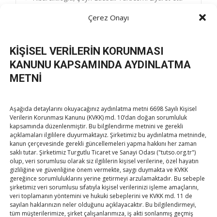
Post
Bilecik Ticaret ve Sanayi Odası’nı ziyaret
→
Çerez Onayı
navigation
KİŞİSEL VERİLERİN KORUNMASI
KANUNU KAPSAMINDA AYDINLATMA
METNİ
TOBB Son Yazılar
Aşağıda detaylarını okuyacağınız aydınlatma metni 6698 Sayılı Kişisel
Hisarcıklıoğlu ICCD Genel Sekreteri Khalawi ile görüştü
Verilerin Korunması Kanunu (KVKK) md. 10’dan doğan sorumluluk
kapsamında düzenlenmiştir. Bu bilgilendirme metnini ve gerekli
By
TUTSO
on Ağu 7, 2026
açıklamaları ilgililere duyurmaktayız. Şirketimiz bu aydınlatma metninde,
kanun çerçevesinde gerekli güncellemeleri yapma hakkını her zaman
saklı tutar. Şirketimiz Turgutlu Ticaret ve Sanayi Odası ("tutso.org.tr")
olup, veri sorumlusu olarak siz ilgililerin kişisel verilerine, özel hayatın
Kahramanmaraş Ticaret ve Sanayi Odası’nın yeni
gizliliğine ve güvenliğine önem vermekte, saygı duymakta ve KVKK
binası hizmete açıldı
gereğince sorumluluklarını yerine getirmeyi arzulamaktadır. Bu sebeple
şirketimiz veri sorumlusu sıfatıyla kişisel verilerinizi işleme amaçlarını,
By
TUTSO
on Ağu 5, 2026
veri toplamanın yöntemini ve hukuki sebeplerini ve KVKK md. 11 de
sayılan haklarınızın neler olduğunu açıklayacaktır. Bu bilgilendirmeyi,
Diren ailesine taziye ziyareti
tüm müşterilerimize, şirket çalışanlarımıza, iş akti sonlanmış geçmiş