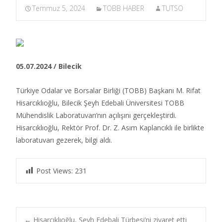
Temmuz 5, 2024
TOBB HABER
TUTSO
05.07.2024 / Bilecik
Türkiye Odalar ve Borsalar Birliği (TOBB) Başkanı M. Rifat
Hisarcıklıoğlu, Bilecik Şeyh Edebali Üniversitesi TOBB
Mühendislik Laboratuvarı’nın açılışını gerçekleştirdi.
Hisarcıklıoğlu, Rektör Prof. Dr. Z. Asım Kaplancıklı ile birlikte
laboratuvarı gezerek, bilgi aldı.​
Post Views:
231
←
Hisarcıklıoğlu, Şeyh Edebali Türbesi’ni ziyaret etti