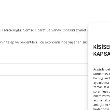
sarcıklıoğlu, Gemlik Ticaret ve Sanayi Odası’nı ziyaret ederek Meclis Üy
asının talep ve beklentileri, ilçe ekonomisinde yaşanan sıkıntılar konuşul
KİŞİS
KAPSA
Aşağıda deta
Korunması K
Bu bilgilend
Hisar
aydınlatma 
zaman saklı 
sorumlusu ola
önem vermek
arzulamaktad
amaçlarını,
haklarınızın