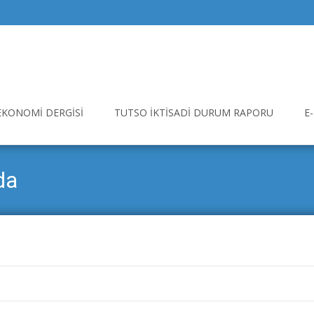
EKONOMI DERGISI
TUTSO İKTISADI DURUM RAPORU
E
da