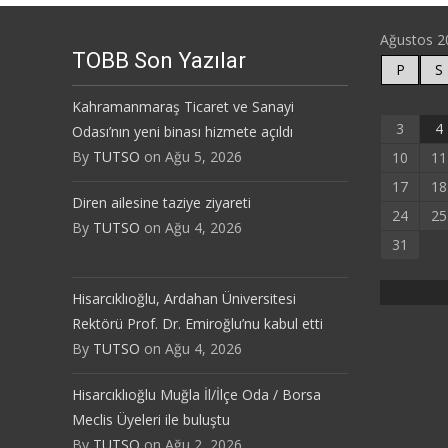
Ağustos 2
TOBB Son Yazılar
P
S
Kahramanmaraş Ticaret ve Sanayi
3
4
Odası’nın yeni binası hizmete açıldı
By
TUTSO
on Ağu 5, 2026
10
11
17
18
Diren ailesine taziye ziyareti
24
25
By
TUTSO
on Ağu 4, 2026
31
Hisarcıklıoğlu, Ardahan Üniversitesi
Rektörü Prof. Dr. Emiroğlu’nu kabul etti
By
TUTSO
on Ağu 4, 2026
Hisarcıklıoğlu Muğla İl/İlçe Oda / Borsa
Meclis Üyeleri ile buluştu
By
TUTSO
on Ağu 2, 2026