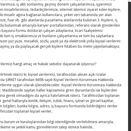
anlarımıza, iş akti sonlanmış geçmiş dönem çalışanlarımıza, işyerimizi
en misafirlerimize, tedarikçilerimize, internet sitemizi ziyaret eden kişilere,
Kahramanmaraş Ticaret ve Sanayi
ki misafir ağına bağlanan kullanıcılara, şirket veri tabanında yer alan
ize, fuar vb. gibi alanlarda pazarlama alanlarında bulunan 3. Kişilere, iş
Odası’nın yeni binası hizmete açıldı
a bulunmak amacıyla kariyer portallarından, referans olarak gönderilen
n başvuru formu dolduran çalışan adaylarına, ticari faaliyetimiz
Diren ailesine taziye ziyareti
 tüm iş ortaklarımıza ve bunların çalışanlarına ve tüm bu sayılanlara
sızın yüz yüze, mesafeli, sözlü, yazılı ya da elektronik yolla kişisel verilerini
Hisarcıklıoğlu, Ardahan Üniversitesi
laşmış ya da paylaşacak gerçek kişilere hitaben bu metni yayınlamaktayız.
Rektörü Prof. Dr. Emiroğlu’nu kabul etti
erilerinizi hangi amaç ve hukuki sebebe dayanarak işliyoruz?
Hisarcıklıoğlu Muğla İl/İlçe Oda / Borsa
Meclis Üyeleri ile buluştu
irtmek isteriz ki; kişisel verileriniz, tarafınızdan alınan açık rızalar
da ŞİRKET tarafından 6698 sayılı Kişisel Verilerin Korunması Hakkında
Hisarcıklıoğlu Muğla Ticaret Borsası’nı
lerine uygun olarak işlenebilecektir. Kişisel Verilerin Korunması Hakkında
. Maddesinde sayılan haller kapsamına giren durumlarda ise kişilerden
ziyaret etti
ına gerek olmadığını da ayrıca hatırlatmak isteriz. Tarafımızdan toplanan
er genel hatlarıyla kimlik, iletişim, özlük, finans, işitsel ve görsel kayıtlar,
m bilgileri, banka bilgisi, adres, iş başvuru formunda bildirdiğiniz veriler
afınızdan toplanan kişisel veriler,
amu kurum ve kuruluşlarından bilgi istendiğinde verilebilmesi amacıyla,
hkeme ve yetkili kamu görevlilerinin talep etmesi halinde,