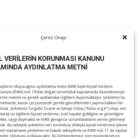
Çerez Onayı
eleri ile bir araya geldi.​
du.
EL VERİLERİN KORUNMASI KANUNU
MINDA AYDINLATMA METNİ
ylarını okuyacağınız aydınlatma metni 6698 Sayılı Kişisel Verilerin
anunu (KVKK) md. 10’dan doğan sorumluluk kapsamında düzenlenmiştir.
irme metnini ve gerekli açıklamaları ilgililere duyurmaktayız. Şirketimiz bu
cıklıoğlu Gemlik Ticaret Borsası Ödül Töreni’ne katıldı
→
metninde, kanun çerçevesinde gerekli güncellemeleri yapma hakkını her
tutar. Şirketimiz Turgutlu Ticaret ve Sanayi Odası ("tutso.org.tr") olup, veri
rak siz ilgililerin kişisel verilerine, özel hayatın gizliliğine ve güvenliğine
te, saygı duymakta ve KVKK gereğince sorumluluklarını yerine getirmeyi
ır. Bu sebeple şirketimiz veri sorumlusu sıfatıyla kişisel verilerinizi işleme
 veri toplamanın yöntemini ve hukuki sebeplerini ve KVKK md. 11 de sayılan
 neler olduğunu açıklayacaktır. Bu bilgilendirmeyi, tüm müşterilerimize,