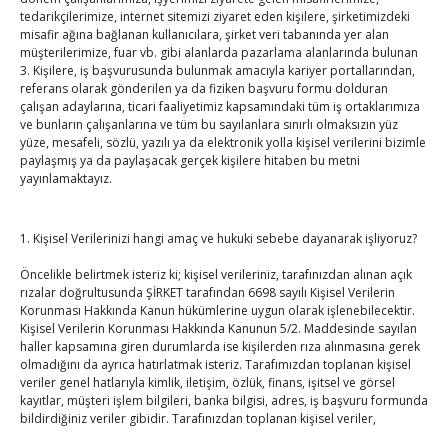
binası hizmete açıldı
tedarikçilerimize, internet sitemizi ziyaret eden kişilere, şirketimizdeki
misafir ağına bağlanan kullanıcılara, şirket veri tabanında yer alan
By
TUTSO
on Ağu 5, 2026
müşterilerimize, fuar vb. gibi alanlarda pazarlama alanlarında bulunan
3. Kişilere, iş başvurusunda bulunmak amacıyla kariyer portallarından,
Diren ailesine taziye ziyareti
referans olarak gönderilen ya da fiziken başvuru formu dolduran
By
TUTSO
on Ağu 4, 2026
çalışan adaylarına, ticari faaliyetimiz kapsamındaki tüm iş ortaklarımıza
ve bunların çalışanlarına ve tüm bu sayılanlara sınırlı olmaksızın yüz
yüze, mesafeli, sözlü, yazılı ya da elektronik yolla kişisel verilerini bizimle
paylaşmış ya da paylaşacak gerçek kişilere hitaben bu metni
Hisarcıklıoğlu, Ardahan Üniversitesi Rektörü Prof. Dr.
yayınlamaktayız.
Emiroğlu’nu kabul etti
By
TUTSO
on Ağu 4, 2026
1. Kişisel Verilerinizi hangi amaç ve hukuki sebebe dayanarak işliyoruz?
Ağustos 2026
Öncelikle belirtmek isteriz ki; kişisel verileriniz, tarafınızdan alınan açık
rızalar doğrultusunda ŞİRKET tarafından 6698 sayılı Kişisel Verilerin
P
S
Ç
P
C
C
P
Korunması Hakkında Kanun hükümlerine uygun olarak işlenebilecektir.
1
2
Kişisel Verilerin Korunması Hakkında Kanunun 5/2. Maddesinde sayılan
haller kapsamına giren durumlarda ise kişilerden rıza alınmasına gerek
3
4
5
6
7
8
9
olmadığını da ayrıca hatırlatmak isteriz. Tarafımızdan toplanan kişisel
veriler genel hatlarıyla kimlik, iletişim, özlük, finans, işitsel ve görsel
10
11
12
13
14
15
16
kayıtlar, müşteri işlem bilgileri, banka bilgisi, adres, iş başvuru formunda
17
18
19
20
21
22
23
bildirdiğiniz veriler gibidir. Tarafınızdan toplanan kişisel veriler,
24
25
26
27
28
29
30