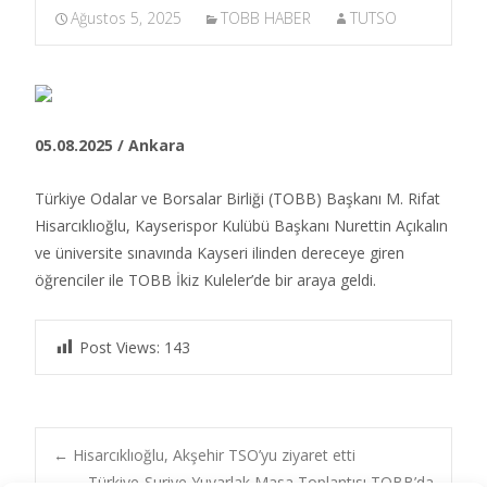
Ağustos 5, 2025
TOBB HABER
TUTSO
05.08.2025 / Ankara
Türkiye Odalar ve Borsalar Birliği (TOBB) Başkanı M. Rifat
Hisarcıklıoğlu, Kayserispor Kulübü Başkanı Nurettin Açıkalın
ve üniversite sınavında Kayseri ilinden dereceye giren
öğrenciler ile TOBB İkiz Kuleler’de bir araya geldi. ​
Post Views:
143
Post
←
Hisarcıklıoğlu, Akşehir TSO’yu ziyaret etti
Türkiye-Suriye Yuvarlak Masa Toplantısı TOBB’da