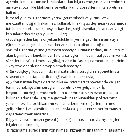
a) Yetkili kamu kurum ve kuruluşlarından bilgi istendiğinde verilebilmesi
31
amacıyla, özellikle Mahkeme ve yetkili kamu görevlilerinin talep etmesi
halinde,
b) Yasal yükümlülüklerimizi yerine getirebilmek ve yürürlükteki
« Tem
mevzuattan doğan haklarımızı kullanabilmek (İş sözleşmesi kapsamında
tutulması gerekli özlük dosyası kayıtları, sağlık kayıtları, ticaret ve vergi
kanunlarından doğan yükümlülükler)
E-BÜLTEN
c) Sözleşmeden kaynaklı yükümlülüklerin yerine getirilmesi amacıyla
(Şirketimizin taşıma hukukundan ve hizmet akdinden doğan
sorumluluklarını yerine getirmesi amacıyla, ürünün teslimi, ürünü teslim
Kasaba Ekonomi Dergisi
alan kişinin belirlenebilmesi, fatura süreçlerinin, ticari faaliyetlerin ve risk
süreçlerinin yönetilmesi, vs gibi.), hizmetin ifası kapsamında müşterinin
TOBB HABER
şikayet ve önerilerine cevap vermek amacıyla,
d) Şirket işleyişi kapsamında mal satın alma süreçlerinin yönetilmesi
TUTSO İktisadi Durum Raporu
sırasında muhattapla irtibat sağlayabilmek amacıyla,
e) Şirketin insan kaynakları politika ve ihtiyaçları çerçevesinde çalışan
temin etmek, işe alım süreçlerini yürütmek ve geliştirmek, İş
SEDDK Başkanı Menteş’e ziyaret
başvurularını değerlendirmek, sonuçlandırmak ve iş başvurusunda
bulunan adaylar ile iletişime geçmek, İnsan kaynakları politikamızın
Hisarcıklıoğlu ICCD Genel Sekreteri Khalawi ile görüştü
yürütülmesi, bu politikamızın ve hizmetlerimizin değerlendirilmesi,
geliştirilmesi ve iyileştirilmesi amacıyla çalışanlarımızın performansını
Kahramanmaraş Ticaret ve Sanayi Odası’nın yeni
değerlendirmek amacıyla,
f) İş yeri ve işçilerimizin güvenliğinin sağlanması amacıyla ziyaretçilerinin
binası hizmete açıldı
bilgilerinin alınması,
g) Pazarlama süreçlerinin yönetilmesi, hizmetimizin tanıtımını sağlamak,