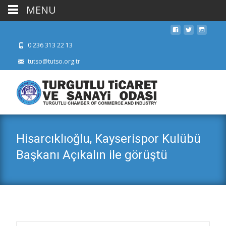
MENU
0 236 313 22 13
tutso@tutso.org.tr
Hisarcıklıoğlu, Kayserispor Kulübü
Başkanı Açıkalın ile görüştü