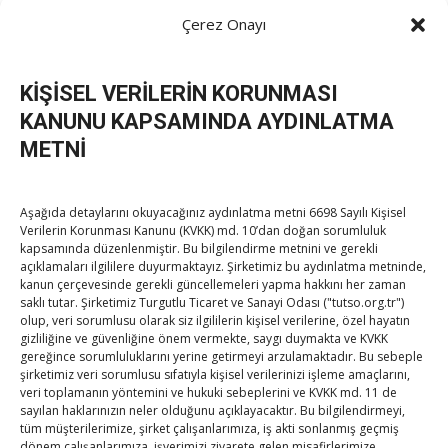
gerçekleştirildi
→
Çerez Onayı
navigation
KİŞİSEL VERİLERİN KORUNMASI
KANUNU KAPSAMINDA AYDINLATMA
METNİ
TOBB Son Yazılar
Aşağıda detaylarını okuyacağınız aydınlatma metni 6698 Sayılı Kişisel
Verilerin Korunması Kanunu (KVKK) md. 10’dan doğan sorumluluk
SEDDK Başkanı Menteş’e ziyaret
kapsamında düzenlenmiştir. Bu bilgilendirme metnini ve gerekli
By
TUTSO
on Ağu 8, 2026
açıklamaları ilgililere duyurmaktayız. Şirketimiz bu aydınlatma metninde,
kanun çerçevesinde gerekli güncellemeleri yapma hakkını her zaman
saklı tutar. Şirketimiz Turgutlu Ticaret ve Sanayi Odası ("tutso.org.tr")
olup, veri sorumlusu olarak siz ilgililerin kişisel verilerine, özel hayatın
Hisarcıklıoğlu ICCD Genel Sekreteri Khalawi ile görüştü
gizliliğine ve güvenliğine önem vermekte, saygı duymakta ve KVKK
gereğince sorumluluklarını yerine getirmeyi arzulamaktadır. Bu sebeple
By
TUTSO
on Ağu 7, 2026
şirketimiz veri sorumlusu sıfatıyla kişisel verilerinizi işleme amaçlarını,
veri toplamanın yöntemini ve hukuki sebeplerini ve KVKK md. 11 de
sayılan haklarınızın neler olduğunu açıklayacaktır. Bu bilgilendirmeyi,
tüm müşterilerimize, şirket çalışanlarımıza, iş akti sonlanmış geçmiş
Kahramanmaraş Ticaret ve Sanayi Odası’nın yeni
dönem çalışanlarımıza, işyerimizi ziyarete gelen misafirlerimize,