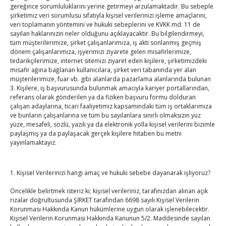
TOBB Son Yazılar
gereğince sorumluluklarını yerine getirmeyi arzulamaktadır. Bu sebeple
şirketimiz veri sorumlusu sıfatıyla kişisel verilerinizi işleme amaçlarını,
veri toplamanın yöntemini ve hukuki sebeplerini ve KVKK md. 11 de
Hisarcıklıoğlu’ndan ‘girişimci olun’ tavsiyesi
sayılan haklarınızın neler olduğunu açıklayacaktır. Bu bilgilendirmeyi,
By
TUTSO
on Ağu 8, 2026
tüm müşterilerimize, şirket çalışanlarımıza, iş akti sonlanmış geçmiş
dönem çalışanlarımıza, işyerimizi ziyarete gelen misafirlerimize,
tedarikçilerimize, internet sitemizi ziyaret eden kişilere, şirketimizdeki
misafir ağına bağlanan kullanıcılara, şirket veri tabanında yer alan
SEDDK Başkanı Menteş’e ziyaret
müşterilerimize, fuar vb. gibi alanlarda pazarlama alanlarında bulunan
By
TUTSO
on Ağu 8, 2026
3. Kişilere, iş başvurusunda bulunmak amacıyla kariyer portallarından,
referans olarak gönderilen ya da fiziken başvuru formu dolduran
çalışan adaylarına, ticari faaliyetimiz kapsamındaki tüm iş ortaklarımıza
ve bunların çalışanlarına ve tüm bu sayılanlara sınırlı olmaksızın yüz
Hisarcıklıoğlu ICCD Genel Sekreteri Khalawi ile görüştü
yüze, mesafeli, sözlü, yazılı ya da elektronik yolla kişisel verilerini bizimle
paylaşmış ya da paylaşacak gerçek kişilere hitaben bu metni
By
TUTSO
on Ağu 7, 2026
yayınlamaktayız.
Kahramanmaraş Ticaret ve Sanayi Odası’nın yeni
1. Kişisel Verilerinizi hangi amaç ve hukuki sebebe dayanarak işliyoruz?
binası hizmete açıldı
Öncelikle belirtmek isteriz ki; kişisel verileriniz, tarafınızdan alınan açık
By
TUTSO
on Ağu 5, 2026
rızalar doğrultusunda ŞİRKET tarafından 6698 sayılı Kişisel Verilerin
Korunması Hakkında Kanun hükümlerine uygun olarak işlenebilecektir.
Kişisel Verilerin Korunması Hakkında Kanunun 5/2. Maddesinde sayılan
Diren ailesine taziye ziyareti