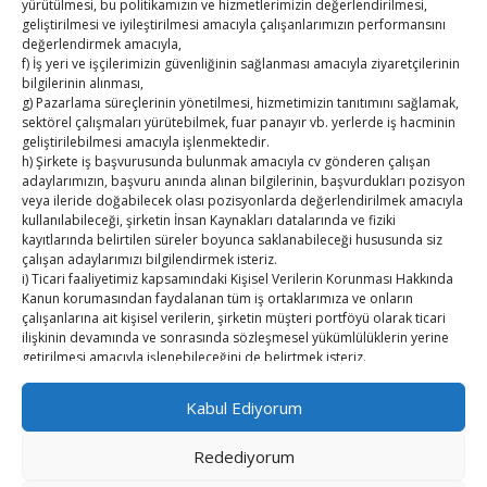
yürütülmesi, bu politikamızın ve hizmetlerimizin değerlendirilmesi,
geliştirilmesi ve iyileştirilmesi amacıyla çalışanlarımızın performansını
TOBB HABER
değerlendirmek amacıyla,
f) İş yeri ve işçilerimizin güvenliğinin sağlanması amacıyla ziyaretçilerinin
TUTSO İktisadi Durum Raporu
bilgilerinin alınması,
g) Pazarlama süreçlerinin yönetilmesi, hizmetimizin tanıtımını sağlamak,
Hisarcıklıoğlu’ndan ‘girişimci olun’ tavsiyesi
sektörel çalışmaları yürütebilmek, fuar panayır vb. yerlerde iş hacminin
geliştirilebilmesi amacıyla işlenmektedir.
h) Şirkete iş başvurusunda bulunmak amacıyla cv gönderen çalışan
SEDDK Başkanı Menteş’e ziyaret
adaylarımızın, başvuru anında alınan bilgilerinin, başvurdukları pozisyon
veya ileride doğabilecek olası pozisyonlarda değerlendirilmek amacıyla
Hisarcıklıoğlu ICCD Genel Sekreteri Khalawi ile görüştü
kullanılabileceği, şirketin İnsan Kaynakları datalarında ve fiziki
kayıtlarında belirtilen süreler boyunca saklanabileceği hususunda siz
Kahramanmaraş Ticaret ve Sanayi Odası’nın yeni
çalışan adaylarımızı bilgilendirmek isteriz.
i) Ticari faaliyetimiz kapsamındaki Kişisel Verilerin Korunması Hakkında
binası hizmete açıldı
Kanun korumasından faydalanan tüm iş ortaklarımıza ve onların
çalışanlarına ait kişisel verilerin, şirketin müşteri portföyü olarak ticari
Diren ailesine taziye ziyareti
ilişkinin devamında ve sonrasında sözleşmesel yükümlülüklerin yerine
getirilmesi amacıyla işlenebileceğini de belirtmek isteriz.
2. Kişisel Verilerinizin kimlere hangi amaçla aktarılacağını açıklamak
Kabul Ediyorum
isteriz.
Öncelikle kişisel verileriniz Şirketimiz ile güvendedir. Bu verilerinizi 3.
Redediyorum
Kişiler ile açık rızanız olmadan paylaşmamaktayız.
Ancak, kanunun ve mevzuat gereği 3. Kişiler ve kurumlar ile paylaşma