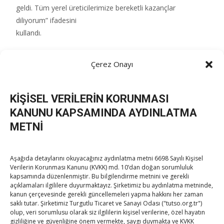
geldi. Tüm yerel üreticilerimize bereketli kazançlar
diliyorum” ifadesini
kullandı.
Post Views:
29
Çerez Onayı
KİŞİSEL VERİLERİN KORUNMASI
KANUNU KAPSAMINDA AYDINLATMA
Post
←
Çorlu Ticaret Borsası Başkanlığına seçilen Yavuz’a
METNİ
‘hayırlı olsun’ dileği
Sanayi Koridorunda Mersin Zirvesi gerçekleştirildi
→
navigation
Aşağıda detaylarını okuyacağınız aydınlatma metni 6698 Sayılı Kişisel
Verilerin Korunması Kanunu (KVKK) md. 10’dan doğan sorumluluk
kapsamında düzenlenmiştir. Bu bilgilendirme metnini ve gerekli
açıklamaları ilgililere duyurmaktayız. Şirketimiz bu aydınlatma metninde,
kanun çerçevesinde gerekli güncellemeleri yapma hakkını her zaman
saklı tutar. Şirketimiz Turgutlu Ticaret ve Sanayi Odası ("tutso.org.tr")
olup, veri sorumlusu olarak siz ilgililerin kişisel verilerine, özel hayatın
gizliliğine ve güvenliğine önem vermekte, saygı duymakta ve KVKK