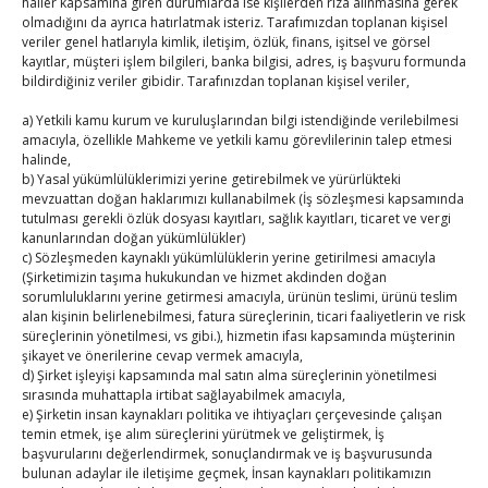
haller kapsamına giren durumlarda ise kişilerden rıza alınmasına gerek
By
TUTSO
on Ağu 4, 2026
olmadığını da ayrıca hatırlatmak isteriz. Tarafımızdan toplanan kişisel
veriler genel hatlarıyla kimlik, iletişim, özlük, finans, işitsel ve görsel
kayıtlar, müşteri işlem bilgileri, banka bilgisi, adres, iş başvuru formunda
bildirdiğiniz veriler gibidir. Tarafınızdan toplanan kişisel veriler,
Ağustos 2026
P
S
Ç
P
C
C
P
a) Yetkili kamu kurum ve kuruluşlarından bilgi istendiğinde verilebilmesi
amacıyla, özellikle Mahkeme ve yetkili kamu görevlilerinin talep etmesi
1
2
halinde,
3
4
5
6
7
8
9
b) Yasal yükümlülüklerimizi yerine getirebilmek ve yürürlükteki
mevzuattan doğan haklarımızı kullanabilmek (İş sözleşmesi kapsamında
10
11
12
13
14
15
16
tutulması gerekli özlük dosyası kayıtları, sağlık kayıtları, ticaret ve vergi
kanunlarından doğan yükümlülükler)
17
18
19
20
21
22
23
c) Sözleşmeden kaynaklı yükümlülüklerin yerine getirilmesi amacıyla
24
25
26
27
28
29
30
(Şirketimizin taşıma hukukundan ve hizmet akdinden doğan
sorumluluklarını yerine getirmesi amacıyla, ürünün teslimi, ürünü teslim
31
alan kişinin belirlenebilmesi, fatura süreçlerinin, ticari faaliyetlerin ve risk
süreçlerinin yönetilmesi, vs gibi.), hizmetin ifası kapsamında müşterinin
şikayet ve önerilerine cevap vermek amacıyla,
« Tem
d) Şirket işleyişi kapsamında mal satın alma süreçlerinin yönetilmesi
sırasında muhattapla irtibat sağlayabilmek amacıyla,
e) Şirketin insan kaynakları politika ve ihtiyaçları çerçevesinde çalışan
E-BÜLTEN
temin etmek, işe alım süreçlerini yürütmek ve geliştirmek, İş
başvurularını değerlendirmek, sonuçlandırmak ve iş başvurusunda
Kasaba Ekonomi Dergisi
bulunan adaylar ile iletişime geçmek, İnsan kaynakları politikamızın