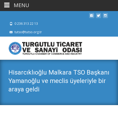
MENU
0 236 313 22 13
tutso@tutso.org.tr
Hisarcıklıoğlu Malkara TSO Başkanı
Yamanoğlu ve meclis üyeleriyle bir
araya geldi