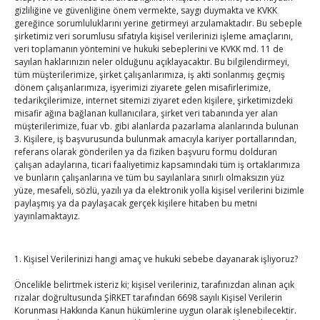
gizliliğine ve güvenliğine önem vermekte, saygı duymakta ve KVKK
gereğince sorumluluklarını yerine getirmeyi arzulamaktadır. Bu sebeple
Hisarcıklıoğlu ICCD Genel Sekreteri Khalawi ile görüştü
şirketimiz veri sorumlusu sıfatıyla kişisel verilerinizi işleme amaçlarını,
By
TUTSO
on Ağu 7, 2026
veri toplamanın yöntemini ve hukuki sebeplerini ve KVKK md. 11 de
sayılan haklarınızın neler olduğunu açıklayacaktır. Bu bilgilendirmeyi,
tüm müşterilerimize, şirket çalışanlarımıza, iş akti sonlanmış geçmiş
dönem çalışanlarımıza, işyerimizi ziyarete gelen misafirlerimize,
Kahramanmaraş Ticaret ve Sanayi Odası’nın yeni
tedarikçilerimize, internet sitemizi ziyaret eden kişilere, şirketimizdeki
misafir ağına bağlanan kullanıcılara, şirket veri tabanında yer alan
binası hizmete açıldı
müşterilerimize, fuar vb. gibi alanlarda pazarlama alanlarında bulunan
By
TUTSO
on Ağu 5, 2026
3. Kişilere, iş başvurusunda bulunmak amacıyla kariyer portallarından,
referans olarak gönderilen ya da fiziken başvuru formu dolduran
çalışan adaylarına, ticari faaliyetimiz kapsamındaki tüm iş ortaklarımıza
Diren ailesine taziye ziyareti
ve bunların çalışanlarına ve tüm bu sayılanlara sınırlı olmaksızın yüz
By
TUTSO
on Ağu 4, 2026
yüze, mesafeli, sözlü, yazılı ya da elektronik yolla kişisel verilerini bizimle
paylaşmış ya da paylaşacak gerçek kişilere hitaben bu metni
yayınlamaktayız.
Hisarcıklıoğlu, Ardahan Üniversitesi Rektörü Prof. Dr.
Emiroğlu’nu kabul etti
1. Kişisel Verilerinizi hangi amaç ve hukuki sebebe dayanarak işliyoruz?
By
TUTSO
on Ağu 4, 2026
Öncelikle belirtmek isteriz ki; kişisel verileriniz, tarafınızdan alınan açık
rızalar doğrultusunda ŞİRKET tarafından 6698 sayılı Kişisel Verilerin
Hisarcıklıoğlu Muğla İl/İlçe Oda / Borsa Meclis Üyeleri
Korunması Hakkında Kanun hükümlerine uygun olarak işlenebilecektir.