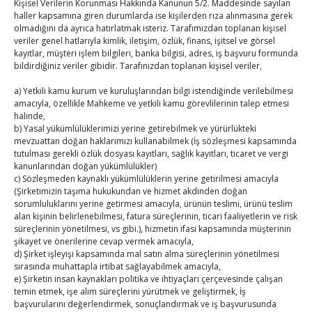
ile buluştu
Kişisel Verilerin Korunması Hakkında Kanunun 5/2. Maddesinde sayılan
haller kapsamına giren durumlarda ise kişilerden rıza alınmasına gerek
By
TUTSO
on Ağu 2, 2026
olmadığını da ayrıca hatırlatmak isteriz. Tarafımızdan toplanan kişisel
veriler genel hatlarıyla kimlik, iletişim, özlük, finans, işitsel ve görsel
Ağustos 2026
kayıtlar, müşteri işlem bilgileri, banka bilgisi, adres, iş başvuru formunda
bildirdiğiniz veriler gibidir. Tarafınızdan toplanan kişisel veriler,
P
S
Ç
P
C
C
P
1
2
a) Yetkili kamu kurum ve kuruluşlarından bilgi istendiğinde verilebilmesi
amacıyla, özellikle Mahkeme ve yetkili kamu görevlilerinin talep etmesi
3
4
5
6
7
8
9
halinde,
b) Yasal yükümlülüklerimizi yerine getirebilmek ve yürürlükteki
10
11
12
13
14
15
16
mevzuattan doğan haklarımızı kullanabilmek (İş sözleşmesi kapsamında
17
18
19
20
21
22
23
tutulması gerekli özlük dosyası kayıtları, sağlık kayıtları, ticaret ve vergi
kanunlarından doğan yükümlülükler)
24
25
26
27
28
29
30
c) Sözleşmeden kaynaklı yükümlülüklerin yerine getirilmesi amacıyla
31
(Şirketimizin taşıma hukukundan ve hizmet akdinden doğan
sorumluluklarını yerine getirmesi amacıyla, ürünün teslimi, ürünü teslim
alan kişinin belirlenebilmesi, fatura süreçlerinin, ticari faaliyetlerin ve risk
« Tem
süreçlerinin yönetilmesi, vs gibi.), hizmetin ifası kapsamında müşterinin
şikayet ve önerilerine cevap vermek amacıyla,
d) Şirket işleyişi kapsamında mal satın alma süreçlerinin yönetilmesi
E-BÜLTEN
sırasında muhattapla irtibat sağlayabilmek amacıyla,
e) Şirketin insan kaynakları politika ve ihtiyaçları çerçevesinde çalışan
temin etmek, işe alım süreçlerini yürütmek ve geliştirmek, İş
Kasaba Ekonomi Dergisi
başvurularını değerlendirmek, sonuçlandırmak ve iş başvurusunda