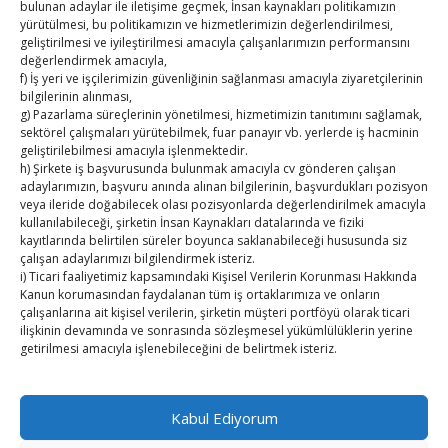
bulunan adaylar ile iletişime geçmek, İnsan kaynakları politikamızın
TOBB HABER
yürütülmesi, bu politikamızın ve hizmetlerimizin değerlendirilmesi,
geliştirilmesi ve iyileştirilmesi amacıyla çalışanlarımızın performansını
TUTSO İktisadi Durum Raporu
değerlendirmek amacıyla,
f) İş yeri ve işçilerimizin güvenliğinin sağlanması amacıyla ziyaretçilerinin
bilgilerinin alınması,
Hisarcıklıoğlu ICCD Genel Sekreteri Khalawi ile görüştü
g) Pazarlama süreçlerinin yönetilmesi, hizmetimizin tanıtımını sağlamak,
sektörel çalışmaları yürütebilmek, fuar panayır vb. yerlerde iş hacminin
Kahramanmaraş Ticaret ve Sanayi Odası’nın yeni
geliştirilebilmesi amacıyla işlenmektedir.
h) Şirkete iş başvurusunda bulunmak amacıyla cv gönderen çalışan
binası hizmete açıldı
adaylarımızın, başvuru anında alınan bilgilerinin, başvurdukları pozisyon
veya ileride doğabilecek olası pozisyonlarda değerlendirilmek amacıyla
Diren ailesine taziye ziyareti
kullanılabileceği, şirketin İnsan Kaynakları datalarında ve fiziki
kayıtlarında belirtilen süreler boyunca saklanabileceği hususunda siz
Hisarcıklıoğlu, Ardahan Üniversitesi Rektörü Prof. Dr.
çalışan adaylarımızı bilgilendirmek isteriz.
i) Ticari faaliyetimiz kapsamındaki Kişisel Verilerin Korunması Hakkında
Emiroğlu’nu kabul etti
Kanun korumasından faydalanan tüm iş ortaklarımıza ve onların
çalışanlarına ait kişisel verilerin, şirketin müşteri portföyü olarak ticari
Hisarcıklıoğlu Muğla İl/İlçe Oda / Borsa Meclis Üyeleri
ilişkinin devamında ve sonrasında sözleşmesel yükümlülüklerin yerine
ile buluştu
getirilmesi amacıyla işlenebileceğini de belirtmek isteriz.
2. Kişisel Verilerinizin kimlere hangi amaçla aktarılacağını açıklamak
isteriz.
Kabul Ediyorum
Öncelikle kişisel verileriniz Şirketimiz ile güvendedir. Bu verilerinizi 3.
Kişiler ile açık rızanız olmadan paylaşmamaktayız.