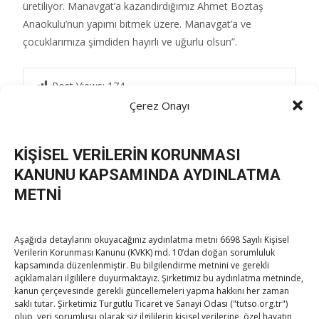
üretiliyor. Manavgat’a kazandırdığımız Ahmet Boztaş
Anaokulu’nun yapımı bitmek üzere. Manavgat’a ve
çocuklarımıza şimdiden hayırlı ve uğurlu olsun”.
Post Views:
174
Çerez Onayı
KİŞİSEL VERİLERİN KORUNMASI
Post
←
Hisarcıklıoğlu, Antalya Diplomasi Forumu
KANUNU KAPSAMINDA AYDINLATMA
“Piyasaları Dönüştüren Dijital Ekonomi” oturumunda
konuştu
Hisarcıklıoğlu, Alanya TSO’yu ziyaret etti
→
METNİ
navigation
Aşağıda detaylarını okuyacağınız aydınlatma metni 6698 Sayılı Kişisel
Verilerin Korunması Kanunu (KVKK) md. 10’dan doğan sorumluluk
kapsamında düzenlenmiştir. Bu bilgilendirme metnini ve gerekli
açıklamaları ilgililere duyurmaktayız. Şirketimiz bu aydınlatma metninde,
kanun çerçevesinde gerekli güncellemeleri yapma hakkını her zaman
saklı tutar. Şirketimiz Turgutlu Ticaret ve Sanayi Odası ("tutso.org.tr")
TOBB Son Yazılar
olup, veri sorumlusu olarak siz ilgililerin kişisel verilerine, özel hayatın