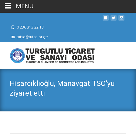
MENU
0 236 313 22 13
tutso@tutso.org.tr
Hisarcıklıoğlu, Manavgat TSO’yu
ziyaret etti