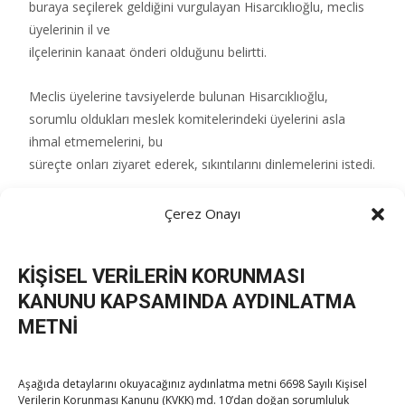
buraya seçilerek geldiğini vurgulayan Hisarcıklıoğlu, meclis
üyelerinin il ve
ilçelerinin kanaat önderi olduğunu belirtti.
Meclis üyelerine tavsiyelerde bulunan Hisarcıklıoğlu,
sorumlu oldukları meslek komitelerindeki üyelerini asla
ihmal etmemelerini, bu
süreçte onları ziyaret ederek, sıkıntılarını dinlemelerini istedi.
Hisarcıklıoğlu, birlik ve beraberlik vurgusu yaparak, ortak
Çerez Onayı
akıl ile ortak paydada hareket etmelerini tavsiye etti.
KİŞİSEL VERİLERİN KORUNMASI
Post Views:
295
KANUNU KAPSAMINDA AYDINLATMA
METNİ
Post
←
Çorum TSO heyetinden Hisarcıklıoğlu’na ziyaret
Aşağıda detaylarını okuyacağınız aydınlatma metni 6698 Sayılı Kişisel
Hisarcıklıoğlu, Moldova Başbakan Yardımcısı Alaiba ile
Verilerin Korunması Kanunu (KVKK) md. 10’dan doğan sorumluluk