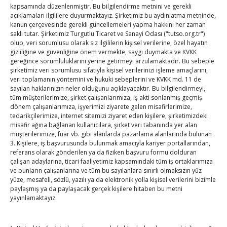
kapsamında düzenlenmiştir. Bu bilgilendirme metnini ve gerekli
görüştü
→
navigation
açıklamaları ilgililere duyurmaktayız. Şirketimiz bu aydınlatma metninde,
kanun çerçevesinde gerekli güncellemeleri yapma hakkını her zaman
saklı tutar. Şirketimiz Turgutlu Ticaret ve Sanayi Odası ("tutso.org.tr")
olup, veri sorumlusu olarak siz ilgililerin kişisel verilerine, özel hayatın
gizliliğine ve güvenliğine önem vermekte, saygı duymakta ve KVKK
gereğince sorumluluklarını yerine getirmeyi arzulamaktadır. Bu sebeple
şirketimiz veri sorumlusu sıfatıyla kişisel verilerinizi işleme amaçlarını,
veri toplamanın yöntemini ve hukuki sebeplerini ve KVKK md. 11 de
sayılan haklarınızın neler olduğunu açıklayacaktır. Bu bilgilendirmeyi,
TOBB Son Yazılar
tüm müşterilerimize, şirket çalışanlarımıza, iş akti sonlanmış geçmiş
dönem çalışanlarımıza, işyerimizi ziyarete gelen misafirlerimize,
tedarikçilerimize, internet sitemizi ziyaret eden kişilere, şirketimizdeki
Hisarcıklıoğlu ICCD Genel Sekreteri Khalawi ile görüştü
misafir ağına bağlanan kullanıcılara, şirket veri tabanında yer alan
By
TUTSO
on Ağu 7, 2026
müşterilerimize, fuar vb. gibi alanlarda pazarlama alanlarında bulunan
3. Kişilere, iş başvurusunda bulunmak amacıyla kariyer portallarından,
referans olarak gönderilen ya da fiziken başvuru formu dolduran
çalışan adaylarına, ticari faaliyetimiz kapsamındaki tüm iş ortaklarımıza
Kahramanmaraş Ticaret ve Sanayi Odası’nın yeni
ve bunların çalışanlarına ve tüm bu sayılanlara sınırlı olmaksızın yüz
yüze, mesafeli, sözlü, yazılı ya da elektronik yolla kişisel verilerini bizimle
binası hizmete açıldı
paylaşmış ya da paylaşacak gerçek kişilere hitaben bu metni
By
TUTSO
on Ağu 5, 2026
yayınlamaktayız.
Diren ailesine taziye ziyareti