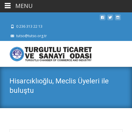
MENU
0 236 313 22 13
tutso@tutso.org.tr
Hisarcıklıoğlu, Meclis Üyeleri ile
buluştu