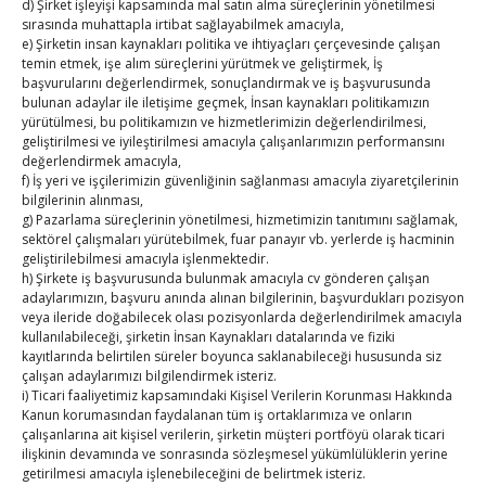
d) Şirket işleyişi kapsamında mal satın alma süreçlerinin yönetilmesi
31
sırasında muhattapla irtibat sağlayabilmek amacıyla,
e) Şirketin insan kaynakları politika ve ihtiyaçları çerçevesinde çalışan
temin etmek, işe alım süreçlerini yürütmek ve geliştirmek, İş
« Tem
başvurularını değerlendirmek, sonuçlandırmak ve iş başvurusunda
bulunan adaylar ile iletişime geçmek, İnsan kaynakları politikamızın
yürütülmesi, bu politikamızın ve hizmetlerimizin değerlendirilmesi,
E-BÜLTEN
geliştirilmesi ve iyileştirilmesi amacıyla çalışanlarımızın performansını
değerlendirmek amacıyla,
f) İş yeri ve işçilerimizin güvenliğinin sağlanması amacıyla ziyaretçilerinin
Kasaba Ekonomi Dergisi
bilgilerinin alınması,
g) Pazarlama süreçlerinin yönetilmesi, hizmetimizin tanıtımını sağlamak,
TOBB HABER
sektörel çalışmaları yürütebilmek, fuar panayır vb. yerlerde iş hacminin
geliştirilebilmesi amacıyla işlenmektedir.
TUTSO İktisadi Durum Raporu
h) Şirkete iş başvurusunda bulunmak amacıyla cv gönderen çalışan
adaylarımızın, başvuru anında alınan bilgilerinin, başvurdukları pozisyon
veya ileride doğabilecek olası pozisyonlarda değerlendirilmek amacıyla
Hisarcıklıoğlu ICCD Genel Sekreteri Khalawi ile görüştü
kullanılabileceği, şirketin İnsan Kaynakları datalarında ve fiziki
kayıtlarında belirtilen süreler boyunca saklanabileceği hususunda siz
Kahramanmaraş Ticaret ve Sanayi Odası’nın yeni
çalışan adaylarımızı bilgilendirmek isteriz.
i) Ticari faaliyetimiz kapsamındaki Kişisel Verilerin Korunması Hakkında
binası hizmete açıldı
Kanun korumasından faydalanan tüm iş ortaklarımıza ve onların
çalışanlarına ait kişisel verilerin, şirketin müşteri portföyü olarak ticari
Diren ailesine taziye ziyareti
ilişkinin devamında ve sonrasında sözleşmesel yükümlülüklerin yerine
getirilmesi amacıyla işlenebileceğini de belirtmek isteriz.