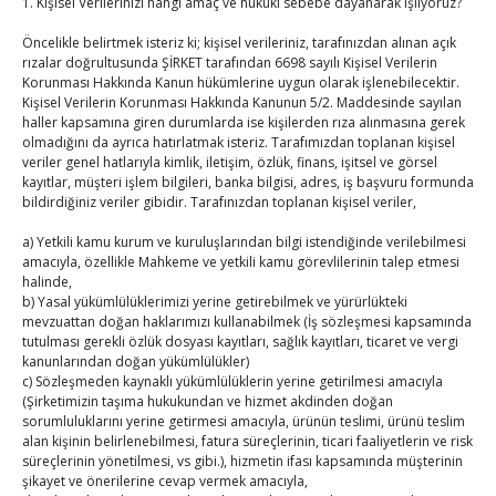
1. Kişisel Verilerinizi hangi amaç ve hukuki sebebe dayanarak işliyoruz?
By
TUTSO
on Ağu 4, 2026
Öncelikle belirtmek isteriz ki; kişisel verileriniz, tarafınızdan alınan açık
rızalar doğrultusunda ŞİRKET tarafından 6698 sayılı Kişisel Verilerin
Korunması Hakkında Kanun hükümlerine uygun olarak işlenebilecektir.
Hisarcıklıoğlu, Ardahan Üniversitesi Rektörü Prof. Dr.
Kişisel Verilerin Korunması Hakkında Kanunun 5/2. Maddesinde sayılan
Emiroğlu’nu kabul etti
haller kapsamına giren durumlarda ise kişilerden rıza alınmasına gerek
olmadığını da ayrıca hatırlatmak isteriz. Tarafımızdan toplanan kişisel
By
TUTSO
on Ağu 4, 2026
veriler genel hatlarıyla kimlik, iletişim, özlük, finans, işitsel ve görsel
kayıtlar, müşteri işlem bilgileri, banka bilgisi, adres, iş başvuru formunda
Hisarcıklıoğlu Muğla İl/İlçe Oda / Borsa Meclis Üyeleri
bildirdiğiniz veriler gibidir. Tarafınızdan toplanan kişisel veriler,
ile buluştu
a) Yetkili kamu kurum ve kuruluşlarından bilgi istendiğinde verilebilmesi
By
TUTSO
on Ağu 2, 2026
amacıyla, özellikle Mahkeme ve yetkili kamu görevlilerinin talep etmesi
halinde,
Ağustos 2026
b) Yasal yükümlülüklerimizi yerine getirebilmek ve yürürlükteki
mevzuattan doğan haklarımızı kullanabilmek (İş sözleşmesi kapsamında
P
S
Ç
P
C
C
P
tutulması gerekli özlük dosyası kayıtları, sağlık kayıtları, ticaret ve vergi
1
2
kanunlarından doğan yükümlülükler)
c) Sözleşmeden kaynaklı yükümlülüklerin yerine getirilmesi amacıyla
3
4
5
6
7
8
9
(Şirketimizin taşıma hukukundan ve hizmet akdinden doğan
sorumluluklarını yerine getirmesi amacıyla, ürünün teslimi, ürünü teslim
10
11
12
13
14
15
16
alan kişinin belirlenebilmesi, fatura süreçlerinin, ticari faaliyetlerin ve risk
17
18
19
20
21
22
23
süreçlerinin yönetilmesi, vs gibi.), hizmetin ifası kapsamında müşterinin
şikayet ve önerilerine cevap vermek amacıyla,
24
25
26
27
28
29
30