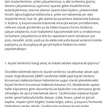
tüm müşterilerimize, şirket çalışanlarımıza, iş akti sonlanmış geçmiş
dönem çalışanlarımıza, işyerimizi ziyarete gelen misafirlerimize,
tedarikçilerimize, internet sitemizi ziyaret eden kişilere, şirketimizdeki
misafir ağına bağlanan kullanıcılara, şirket veri tabanında yer alan
Hisarcıklıoğlu ICCD Genel Sekreteri Khalawi ile görüştü
müşterilerimize, fuar vb. gibi alanlarda pazarlama alanlarında bulunan
By
TUTSO
on Ağu 7, 2026
3. Kişilere, iş başvurusunda bulunmak amacıyla kariyer portallarından,
referans olarak gönderilen ya da fiziken başvuru formu dolduran
çalışan adaylarına, ticari faaliyetimiz kapsamındaki tüm iş ortaklarımıza
ve bunların çalışanlarına ve tüm bu sayılanlara sınırlı olmaksızın yüz
Kahramanmaraş Ticaret ve Sanayi Odası’nın yeni
yüze, mesafeli, sözlü, yazılı ya da elektronik yolla kişisel verilerini bizimle
paylaşmış ya da paylaşacak gerçek kişilere hitaben bu metni
binası hizmete açıldı
yayınlamaktayız.
By
TUTSO
on Ağu 5, 2026
Diren ailesine taziye ziyareti
1. Kişisel Verilerinizi hangi amaç ve hukuki sebebe dayanarak işliyoruz?
By
TUTSO
on Ağu 4, 2026
Öncelikle belirtmek isteriz ki; kişisel verileriniz, tarafınızdan alınan açık
rızalar doğrultusunda ŞİRKET tarafından 6698 sayılı Kişisel Verilerin
Korunması Hakkında Kanun hükümlerine uygun olarak işlenebilecektir.
Ağustos 2026
Kişisel Verilerin Korunması Hakkında Kanunun 5/2. Maddesinde sayılan
haller kapsamına giren durumlarda ise kişilerden rıza alınmasına gerek
P
S
Ç
P
C
C
P
olmadığını da ayrıca hatırlatmak isteriz. Tarafımızdan toplanan kişisel
veriler genel hatlarıyla kimlik, iletişim, özlük, finans, işitsel ve görsel
1
2
kayıtlar, müşteri işlem bilgileri, banka bilgisi, adres, iş başvuru formunda
3
4
5
6
7
8
9
bildirdiğiniz veriler gibidir. Tarafınızdan toplanan kişisel veriler,