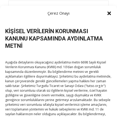
Post
←
Hisarcıklıoğlu, Düzceli kadın ve genç girişimciler ile
Çerez Onayı
bir araya geldi
Hisarcıklıoğlu, Türkiye-Özbekistan Yuvarlak Masa
navigation
Toplantısı’na katıldı
→
KİŞİSEL VERİLERİN KORUNMASI
KANUNU KAPSAMINDA AYDINLATMA
METNİ
Aşağıda detaylarını okuyacağınız aydınlatma metni 6698 Sayılı Kişisel
Verilerin Korunması Kanunu (KVKK) md. 10’dan doğan sorumluluk
TOBB Son Yazılar
kapsamında düzenlenmiştir. Bu bilgilendirme metnini ve gerekli
açıklamaları ilgililere duyurmaktayız. Şirketimiz bu aydınlatma metninde,
kanun çerçevesinde gerekli güncellemeleri yapma hakkını her zaman
Hisarcıklıoğlu’ndan ‘girişimci olun’ tavsiyesi
saklı tutar. Şirketimiz Turgutlu Ticaret ve Sanayi Odası ("tutso.org.tr")
olup, veri sorumlusu olarak siz ilgililerin kişisel verilerine, özel hayatın
By
TUTSO
on Ağu 8, 2026
gizliliğine ve güvenliğine önem vermekte, saygı duymakta ve KVKK
gereğince sorumluluklarını yerine getirmeyi arzulamaktadır. Bu sebeple
şirketimiz veri sorumlusu sıfatıyla kişisel verilerinizi işleme amaçlarını,
veri toplamanın yöntemini ve hukuki sebeplerini ve KVKK md. 11 de
SEDDK Başkanı Menteş’e ziyaret
sayılan haklarınızın neler olduğunu açıklayacaktır. Bu bilgilendirmeyi,
By
TUTSO
on Ağu 8, 2026