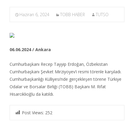
Haziran 6, 2024
TOBB HABER
TUTSO
06.06.2024 / Ankara
Cumhurbaşkanı Recep Tayyip Erdoğan, Özbekistan
Cumhurbaşkanı Şevket Mirziyoyev’i resmi törenle karşıladı.
Cumhurbaşkanlığı Külliyesi’nde gerçekleşen törene Türkiye
Odalar ve Borsalar Birliği (TOBB) Başkanı M. Rifat
Hisarcıklıoğlu da katıldı. ​
Post Views:
252