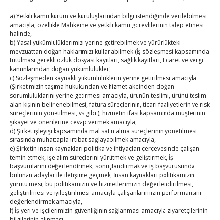
10
11
12
13
14
15
16
a) Yetkili kamu kurum ve kuruluşlarından bilgi istendiğinde verilebilmesi
17
18
19
20
21
22
23
amacıyla, özellikle Mahkeme ve yetkili kamu görevlilerinin talep etmesi
halinde,
24
25
26
27
28
29
30
b) Yasal yükümlülüklerimizi yerine getirebilmek ve yürürlükteki
mevzuattan doğan haklarımızı kullanabilmek (İş sözleşmesi kapsamında
31
tutulması gerekli özlük dosyası kayıtları, sağlık kayıtları, ticaret ve vergi
kanunlarından doğan yükümlülükler)
« Tem
c) Sözleşmeden kaynaklı yükümlülüklerin yerine getirilmesi amacıyla
(Şirketimizin taşıma hukukundan ve hizmet akdinden doğan
sorumluluklarını yerine getirmesi amacıyla, ürünün teslimi, ürünü teslim
alan kişinin belirlenebilmesi, fatura süreçlerinin, ticari faaliyetlerin ve risk
E-BÜLTEN
süreçlerinin yönetilmesi, vs gibi.), hizmetin ifası kapsamında müşterinin
şikayet ve önerilerine cevap vermek amacıyla,
Kasaba Ekonomi Dergisi
d) Şirket işleyişi kapsamında mal satın alma süreçlerinin yönetilmesi
sırasında muhattapla irtibat sağlayabilmek amacıyla,
TOBB HABER
e) Şirketin insan kaynakları politika ve ihtiyaçları çerçevesinde çalışan
temin etmek, işe alım süreçlerini yürütmek ve geliştirmek, İş
başvurularını değerlendirmek, sonuçlandırmak ve iş başvurusunda
TUTSO İktisadi Durum Raporu
bulunan adaylar ile iletişime geçmek, İnsan kaynakları politikamızın
yürütülmesi, bu politikamızın ve hizmetlerimizin değerlendirilmesi,
Hisarcıklıoğlu’ndan ‘girişimci olun’ tavsiyesi
geliştirilmesi ve iyileştirilmesi amacıyla çalışanlarımızın performansını
değerlendirmek amacıyla,
SEDDK Başkanı Menteş’e ziyaret
f) İş yeri ve işçilerimizin güvenliğinin sağlanması amacıyla ziyaretçilerinin
bilgilerinin alınması,