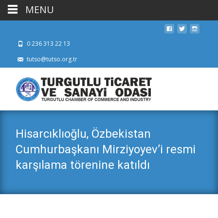
MENU
0 236 313 22 13
tutso@tutso.org.tr
Hisarcıklıoğlu, Özbekistan
Cumhurbaşkanı Mirziyoyev’i resmi
karşılama törenine katıldı