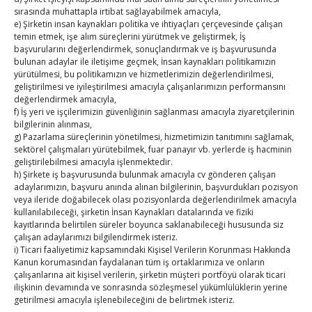
17
18
19
20
21
22
23
sırasında muhattapla irtibat sağlayabilmek amacıyla,
24
25
26
27
28
29
30
e) Şirketin insan kaynakları politika ve ihtiyaçları çerçevesinde çalışan
temin etmek, işe alım süreçlerini yürütmek ve geliştirmek, İş
31
başvurularını değerlendirmek, sonuçlandırmak ve iş başvurusunda
bulunan adaylar ile iletişime geçmek, İnsan kaynakları politikamızın
« Tem
yürütülmesi, bu politikamızın ve hizmetlerimizin değerlendirilmesi,
geliştirilmesi ve iyileştirilmesi amacıyla çalışanlarımızın performansını
değerlendirmek amacıyla,
f) İş yeri ve işçilerimizin güvenliğinin sağlanması amacıyla ziyaretçilerinin
E-BÜLTEN
bilgilerinin alınması,
g) Pazarlama süreçlerinin yönetilmesi, hizmetimizin tanıtımını sağlamak,
Kasaba Ekonomi Dergisi
sektörel çalışmaları yürütebilmek, fuar panayır vb. yerlerde iş hacminin
geliştirilebilmesi amacıyla işlenmektedir.
TOBB HABER
h) Şirkete iş başvurusunda bulunmak amacıyla cv gönderen çalışan
adaylarımızın, başvuru anında alınan bilgilerinin, başvurdukları pozisyon
veya ileride doğabilecek olası pozisyonlarda değerlendirilmek amacıyla
TUTSO İktisadi Durum Raporu
kullanılabileceği, şirketin İnsan Kaynakları datalarında ve fiziki
kayıtlarında belirtilen süreler boyunca saklanabileceği hususunda siz
Hisarcıklıoğlu’ndan ‘girişimci olun’ tavsiyesi
çalışan adaylarımızı bilgilendirmek isteriz.
i) Ticari faaliyetimiz kapsamındaki Kişisel Verilerin Korunması Hakkında
SEDDK Başkanı Menteş’e ziyaret
Kanun korumasından faydalanan tüm iş ortaklarımıza ve onların
çalışanlarına ait kişisel verilerin, şirketin müşteri portföyü olarak ticari
ilişkinin devamında ve sonrasında sözleşmesel yükümlülüklerin yerine
Hisarcıklıoğlu ICCD Genel Sekreteri Khalawi ile görüştü
getirilmesi amacıyla işlenebileceğini de belirtmek isteriz.