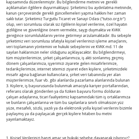
Başkanı Idris ile bir araya geldi
kapsamında düzenlenmiştir. Bu bilgilendirme metnini ve gerekli
açıklamaları ilgililere duyurmaktayız. Şirketimiz bu aydınlatma metninde,
TOBB Yönetim Kurulu, Bursa Oda Borsa Ortak Akıl
navigation
kanun çerçevesinde gerekli güncellemeleri yapma hakkını her zaman
Toplantısı’na katıldı
→
saklı tutar. Şirketimiz Turgutlu Ticaret ve Sanayi Odası ("tutso.org.tr")
olup, veri sorumlusu olarak siz ilgililerin kişisel verilerine, özel hayatın
gizliliğine ve güvenliğine önem vermekte, saygı duymakta ve KVKK
gereğince sorumluluklarını yerine getirmeyi arzulamaktadır. Bu sebeple
şirketimiz veri sorumlusu sıfatıyla kişisel verilerinizi işleme amaçlarını,
veri toplamanın yöntemini ve hukuki sebeplerini ve KVKK md. 11 de
sayılan haklarınızın neler olduğunu açıklayacaktır. Bu bilgilendirmeyi,
tüm müşterilerimize, şirket çalışanlarımıza, iş akti sonlanmış geçmiş
dönem çalışanlarımıza, işyerimizi ziyarete gelen misafirlerimize,
tedarikçilerimize, internet sitemizi ziyaret eden kişilere, şirketimizdeki
TOBB Son Yazılar
misafir ağına bağlanan kullanıcılara, şirket veri tabanında yer alan
müşterilerimize, fuar vb. gibi alanlarda pazarlama alanlarında bulunan
Hisarcıklıoğlu’ndan ‘girişimci olun’ tavsiyesi
3. Kişilere, iş başvurusunda bulunmak amacıyla kariyer portallarından,
referans olarak gönderilen ya da fiziken başvuru formu dolduran
By
TUTSO
on Ağu 8, 2026
çalışan adaylarına, ticari faaliyetimiz kapsamındaki tüm iş ortaklarımıza
ve bunların çalışanlarına ve tüm bu sayılanlara sınırlı olmaksızın yüz
yüze, mesafeli, sözlü, yazılı ya da elektronik yolla kişisel verilerini bizimle
paylaşmış ya da paylaşacak gerçek kişilere hitaben bu metni
SEDDK Başkanı Menteş’e ziyaret
yayınlamaktayız.
By
TUTSO
on Ağu 8, 2026
1. Kişisel Verilerinizi hangi amaç ve hukuki sebebe dayanarak işliyoruz?