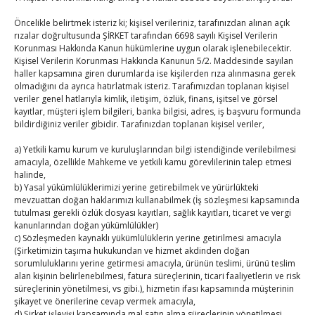
Hisarcıklıoğlu ICCD Genel Sekreteri Khalawi ile görüştü
Öncelikle belirtmek isteriz ki; kişisel verileriniz, tarafınızdan alınan açık
By
TUTSO
on Ağu 7, 2026
rızalar doğrultusunda ŞİRKET tarafından 6698 sayılı Kişisel Verilerin
Korunması Hakkında Kanun hükümlerine uygun olarak işlenebilecektir.
Kişisel Verilerin Korunması Hakkında Kanunun 5/2. Maddesinde sayılan
haller kapsamına giren durumlarda ise kişilerden rıza alınmasına gerek
Kahramanmaraş Ticaret ve Sanayi Odası’nın yeni
olmadığını da ayrıca hatırlatmak isteriz. Tarafımızdan toplanan kişisel
binası hizmete açıldı
veriler genel hatlarıyla kimlik, iletişim, özlük, finans, işitsel ve görsel
kayıtlar, müşteri işlem bilgileri, banka bilgisi, adres, iş başvuru formunda
By
TUTSO
on Ağu 5, 2026
bildirdiğiniz veriler gibidir. Tarafınızdan toplanan kişisel veriler,
Diren ailesine taziye ziyareti
a) Yetkili kamu kurum ve kuruluşlarından bilgi istendiğinde verilebilmesi
amacıyla, özellikle Mahkeme ve yetkili kamu görevlilerinin talep etmesi
By
TUTSO
on Ağu 4, 2026
halinde,
b) Yasal yükümlülüklerimizi yerine getirebilmek ve yürürlükteki
mevzuattan doğan haklarımızı kullanabilmek (İş sözleşmesi kapsamında
Ağustos 2026
tutulması gerekli özlük dosyası kayıtları, sağlık kayıtları, ticaret ve vergi
kanunlarından doğan yükümlülükler)
P
S
Ç
P
C
C
P
c) Sözleşmeden kaynaklı yükümlülüklerin yerine getirilmesi amacıyla
(Şirketimizin taşıma hukukundan ve hizmet akdinden doğan
1
2
sorumluluklarını yerine getirmesi amacıyla, ürünün teslimi, ürünü teslim
3
4
5
6
7
8
9
alan kişinin belirlenebilmesi, fatura süreçlerinin, ticari faaliyetlerin ve risk
süreçlerinin yönetilmesi, vs gibi.), hizmetin ifası kapsamında müşterinin
10
11
12
13
14
15
16
şikayet ve önerilerine cevap vermek amacıyla,
d) Şirket işleyişi kapsamında mal satın alma süreçlerinin yönetilmesi