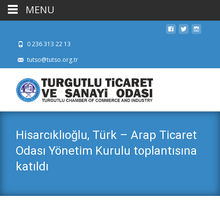
MENU
0 236 313 22 13
tutso@tutso.org.tr
Hisarcıklıoğlu, Türk – Arap Ticaret
Odası Yönetim Kurulu toplantısına
katıldı