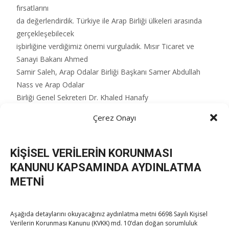
fırsatlarını
da değerlendirdik. Türkiye ile Arap Birliği ülkeleri arasında
gerçekleşebilecek
işbirliğine verdiğimiz önemi vurguladık. Mısır Ticaret ve
Sanayi Bakanı Ahmed
Samir Saleh, Arap Odalar Birliği Başkanı Samer Abdullah
Nass ve Arap Odalar
Birliği Genel Sekreteri Dr. Khaled Hanafy
toplantıya katılarak iş insanları ile güncel, bölgesel
Çerez Onayı
konularda görüş
alışverişinde bulundular.”
KİŞİSEL VERİLERİN KORUNMASI
KANUNU KAPSAMINDA AYDINLATMA
Post Views:
276
METNİ
Aşağıda detaylarını okuyacağınız aydınlatma metni 6698 Sayılı Kişisel
Post
←
Hisarcıklıoğlu Kahire’de, Filistin TSO Federasyonu
Verilerin Korunması Kanunu (KVKK) md. 10’dan doğan sorumluluk