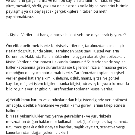
ve bunların çalışanlarına ve tüm bu sayılanlara sınırlı olmaksızın yüz
yüze, mesafeli, sözlü, yazılı ya da elektronik yolla kişisel verilerini bizimle
paylaşmış ya da paylaşacak gerçek kişilere hitaben bu metni
Kahramanmaraş Ticaret ve Sanayi Odası’nın yeni
yayınlamaktayız.
binası hizmete açıldı
By
TUTSO
on Ağu 5, 2026
1. Kişisel Verilerinizi hangi amaç ve hukuki sebebe dayanarak işliyoruz?
Diren ailesine taziye ziyareti
Öncelikle belirtmek isteriz ki; kişisel verileriniz, tarafınızdan alınan açık
By
TUTSO
on Ağu 4, 2026
rızalar doğrultusunda ŞİRKET tarafından 6698 sayılı Kişisel Verilerin
Korunması Hakkında Kanun hükümlerine uygun olarak işlenebilecektir.
Kişisel Verilerin Korunması Hakkında Kanunun 5/2. Maddesinde sayılan
haller kapsamına giren durumlarda ise kişilerden rıza alınmasına gerek
Hisarcıklıoğlu, Ardahan Üniversitesi Rektörü Prof. Dr.
olmadığını da ayrıca hatırlatmak isteriz. Tarafımızdan toplanan kişisel
Emiroğlu’nu kabul etti
veriler genel hatlarıyla kimlik, iletişim, özlük, finans, işitsel ve görsel
kayıtlar, müşteri işlem bilgileri, banka bilgisi, adres, iş başvuru formunda
By
TUTSO
on Ağu 4, 2026
bildirdiğiniz veriler gibidir. Tarafınızdan toplanan kişisel veriler,
Hisarcıklıoğlu Muğla İl/İlçe Oda / Borsa Meclis Üyeleri
a) Yetkili kamu kurum ve kuruluşlarından bilgi istendiğinde verilebilmesi
amacıyla, özellikle Mahkeme ve yetkili kamu görevlilerinin talep etmesi
ile buluştu
halinde,
By
TUTSO
on Ağu 2, 2026
b) Yasal yükümlülüklerimizi yerine getirebilmek ve yürürlükteki
mevzuattan doğan haklarımızı kullanabilmek (İş sözleşmesi kapsamında
tutulması gerekli özlük dosyası kayıtları, sağlık kayıtları, ticaret ve vergi
Hisarcıklıoğlu Muğla Ticaret Borsası’nı ziyaret etti
kanunlarından doğan yükümlülükler)