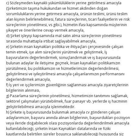
By
TUTSO
on Ağu 1, 2026
c) Sözleşmeden kaynaklı yükümlülüklerin yerine getirilmesi amacıyla
(Şirketimizin taşıma hukukundan ve hizmet akdinden doğan
sorumluluklarını yerine getirmesi amacıyla, ürünün teslimi, ürünü teslim
alan kişinin belirlenebilmesi, fatura süreçlerinin, ticari faaliyetlerin ve risk
Ağustos 2026
süreçlerinin yönetilmesi, vs gibi.), hizmetin ifası kapsamında müşterinin
P
S
Ç
P
C
C
P
şikayet ve önerilerine cevap vermek amacıyla,
d) Şirket işleyişi kapsamında mal satın alma süreçlerinin yönetilmesi
1
2
sırasında muhattapla irtibat sağlayabilmek amacıyla,
e) Şirketin insan kaynakları politika ve ihtiyaçları çerçevesinde çalışan
3
4
5
6
7
8
9
temin etmek, işe alım süreçlerini yürütmek ve geliştirmek, İş
10
11
12
13
14
15
16
başvurularını değerlendirmek, sonuçlandırmak ve iş başvurusunda
bulunan adaylar ile iletişime geçmek, İnsan kaynakları politikamızın
17
18
19
20
21
22
23
yürütülmesi, bu politikamızın ve hizmetlerimizin değerlendirilmesi,
geliştirilmesi ve iyileştirilmesi amacıyla çalışanlarımızın performansını
24
25
26
27
28
29
30
değerlendirmek amacıyla,
31
f) İş yeri ve işçilerimizin güvenliğinin sağlanması amacıyla ziyaretçilerinin
bilgilerinin alınması,
g) Pazarlama süreçlerinin yönetilmesi, hizmetimizin tanıtımını sağlamak,
« Tem
sektörel çalışmaları yürütebilmek, fuar panayır vb. yerlerde iş hacminin
geliştirilebilmesi amacıyla işlenmektedir.
h) Şirkete iş başvurusunda bulunmak amacıyla cv gönderen çalışan
E-BÜLTEN
adaylarımızın, başvuru anında alınan bilgilerinin, başvurdukları pozisyon
veya ileride doğabilecek olası pozisyonlarda değerlendirilmek amacıyla
Kasaba Ekonomi Dergisi
kullanılabileceği, şirketin İnsan Kaynakları datalarında ve fiziki
kayıtlarında belirtilen süreler boyunca saklanabileceği hususunda siz