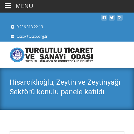
MENU
0 236 313 22 13
tutso@tutso.org.tr
Hisarcıklıoğlu, Zeytin ve Zeytinyağı
Sektörü konulu panele katıldı