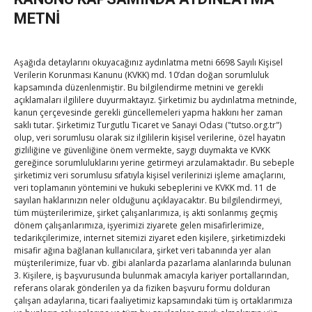
ve Ayvalık Ticaret Odası Başkanı Ali Uçar, TOBB Başkanı
METNİ
Rifat Hisarcıklıoğlu’na panele katılımından dolayı plaket
verdi.
Aşağıda detaylarını okuyacağınız aydınlatma metni 6698 Sayılı Kişisel
Verilerin Korunması Kanunu (KVKK) md. 10’dan doğan sorumluluk
Post Views:
184
kapsamında düzenlenmiştir. Bu bilgilendirme metnini ve gerekli
açıklamaları ilgililere duyurmaktayız. Şirketimiz bu aydınlatma metninde,
kanun çerçevesinde gerekli güncellemeleri yapma hakkını her zaman
saklı tutar. Şirketimiz Turgutlu Ticaret ve Sanayi Odası ("tutso.org.tr")
olup, veri sorumlusu olarak siz ilgililerin kişisel verilerine, özel hayatın
gizliliğine ve güvenliğine önem vermekte, saygı duymakta ve KVKK
Post
←
Hisarcıklıoğlu, Burhaniye TOBB Bahçelievler
gereğince sorumluluklarını yerine getirmeyi arzulamaktadır. Bu sebeple
İlkokulu’nu hizmete açtı
şirketimiz veri sorumlusu sıfatıyla kişisel verilerinizi işleme amaçlarını,
Sakarya TOBB Ortaokulu hizmete açıldı
→
veri toplamanın yöntemini ve hukuki sebeplerini ve KVKK md. 11 de
navigation
sayılan haklarınızın neler olduğunu açıklayacaktır. Bu bilgilendirmeyi,
tüm müşterilerimize, şirket çalışanlarımıza, iş akti sonlanmış geçmiş
dönem çalışanlarımıza, işyerimizi ziyarete gelen misafirlerimize,
tedarikçilerimize, internet sitemizi ziyaret eden kişilere, şirketimizdeki
misafir ağına bağlanan kullanıcılara, şirket veri tabanında yer alan
müşterilerimize, fuar vb. gibi alanlarda pazarlama alanlarında bulunan
3. Kişilere, iş başvurusunda bulunmak amacıyla kariyer portallarından,
referans olarak gönderilen ya da fiziken başvuru formu dolduran
çalışan adaylarına, ticari faaliyetimiz kapsamındaki tüm iş ortaklarımıza
TOBB Son Yazılar