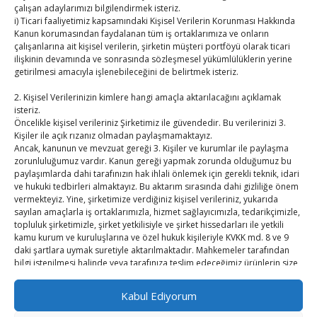
çalışan adaylarımızı bilgilendirmek isteriz.
TOBB HABER
i) Ticari faaliyetimiz kapsamındaki Kişisel Verilerin Korunması Hakkında
Kanun korumasından faydalanan tüm iş ortaklarımıza ve onların
TUTSO İktisadi Durum Raporu
çalışanlarına ait kişisel verilerin, şirketin müşteri portföyü olarak ticari
ilişkinin devamında ve sonrasında sözleşmesel yükümlülüklerin yerine
Kahramanmaraş Ticaret ve Sanayi Odası’nın yeni
getirilmesi amacıyla işlenebileceğini de belirtmek isteriz.
binası hizmete açıldı
2. Kişisel Verilerinizin kimlere hangi amaçla aktarılacağını açıklamak
isteriz.
Diren ailesine taziye ziyareti
Öncelikle kişisel verileriniz Şirketimiz ile güvendedir. Bu verilerinizi 3.
Kişiler ile açık rızanız olmadan paylaşmamaktayız.
Ancak, kanunun ve mevzuat gereği 3. Kişiler ve kurumlar ile paylaşma
Hisarcıklıoğlu, Ardahan Üniversitesi Rektörü Prof. Dr.
zorunluluğumuz vardır. Kanun gereği yapmak zorunda olduğumuz bu
Emiroğlu’nu kabul etti
paylaşımlarda dahi tarafınızın hak ihlali önlemek için gerekli teknik, idari
ve hukuki tedbirleri almaktayız. Bu aktarım sırasında dahi gizliliğe önem
Hisarcıklıoğlu Muğla İl/İlçe Oda / Borsa Meclis Üyeleri
vermekteyiz. Yine, şirketimize verdiğiniz kişisel verileriniz, yukarıda
sayılan amaçlarla iş ortaklarımızla, hizmet sağlayıcımızla, tedarikçimizle,
ile buluştu
topluluk şirketimizle, şirket yetkilisiyle ve şirket hissedarları ile yetkili
kamu kurum ve kuruluşlarına ve özel hukuk kişileriyle KVKK md. 8 ve 9
Hisarcıklıoğlu Muğla Ticaret Borsası’nı ziyaret etti
daki şartlara uymak suretiyle aktarılmaktadır. Mahkemeler tarafından
bilgi istenilmesi halinde veya tarafınıza teslim edeceğimiz ürünlerin size
ulaşması için adres bilgileriniz ve diğer bilgilerinizi yetkili kamu kurumları
ile ve iş ortağımızla paylaşılması halleri sayılabilir. Ayrıca Şirket
Kabul Ediyorum
tarafından kişisel verilerin yurtdışına yukarıda yer verilen amaçlarla; veri
sahibinin açık rızasının bulunması halinde veya veri sahibinin açık rızası