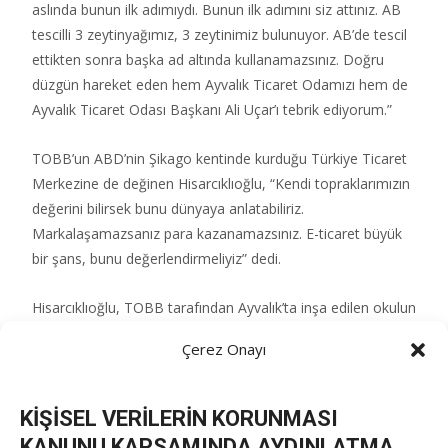
aslında bunun ilk adımıydı. Bunun ilk adımını siz attınız. AB
tescilli 3 zeytinyağımız, 3 zeytinimiz bulunuyor. AB’de tescil
ettikten sonra başka ad altında kullanamazsınız. Doğru
düzgün hareket eden hem Ayvalık Ticaret Odamızı hem de
Ayvalık Ticaret Odası Başkanı Ali Uçar’ı tebrik ediyorum.”
TOBB’un ABD’nin Şikago kentinde kurduğu Türkiye Ticaret
Merkezine de değinen Hisarcıklıoğlu, “Kendi topraklarımızın
değerini bilirsek bunu dünyaya anlatabiliriz.
Markalaşamazsanız para kazanamazsınız. E-ticaret büyük
bir şans, bunu değerlendirmeliyiz” dedi.
Hisarcıklıoğlu, TOBB tarafından Ayvalık’ta inşa edilen okulun
hizmete girecek olmasından da duyduğu memnuniyeti ifade
Çerez Onayı
etti.
Açılış konuşmasından sonra Balıkesir Büyükşehir Belediye
KİŞİSEL VERİLERİN KORUNMASI
Başkanı Ahmet Akın, Ayvalık Belediye Başkanı Mesut Ergin
KANUNU KAPSAMINDA AYDINLATMA