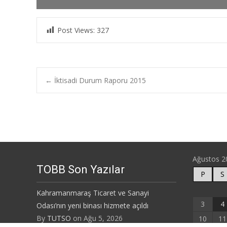
Post Views:
327
Post
←
İktisadi Durum Raporu 2015
navigation
Ağustos 2
TOBB Son Yazılar
P
S
Kahramanmaraş Ticaret ve Sanayi
3
4
Odası’nın yeni binası hizmete açıldı
By
TUTSO
on Ağu 5, 2026
10
11