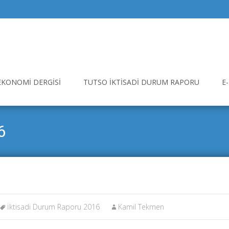
EKONOMI DERGISI
TUTSO İKTISADI DURUM RAPORU
E
6
İktisadi Durum Raporu 2016
Kamil Tekmen