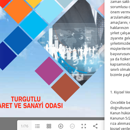
zaman saklı 
sorumlusu ola
önem vermek
arzulamaktad
amaçlarını,
haklarınızın
şirket çalış
ziyarete gel
şirketimizde
müşterilerim
başvurusund
ya da fizike
kapsamındaki
sınırlı olmak
bizimle pay
1. Kişisel V
Öncelikle bel
doğrultusun
Kanun hüküm
Kanunun 5/2
rıza alınmas
1/76
kişisel veril