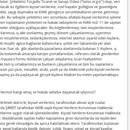
tutar. Şirketimiz Turgutlu Ticaret ve Sanayi Odası ("tutso.org.tr") olup, veri
rak siz ilgililerin kişisel verilerine, özel hayatın gizliliğine ve güvenliğine
te, saygı duymakta ve KVKK gereğince sorumluluklarını yerine getirmeyi
ır. Bu sebeple şirketimiz veri sorumlusu sıfatıyla kişisel verilerinizi işleme
 veri toplamanın yöntemini ve hukuki sebeplerini ve KVKK md. 11 de sayılan
 neler olduğunu açıklayacaktır. Bu bilgilendirmeyi, tüm müşterilerimize,
anlarımıza, iş akti sonlanmış geçmiş dönem çalışanlarımıza, işyerimizi
en misafirlerimize, tedarikçilerimize, internet sitemizi ziyaret eden kişilere,
ki misafir ağına bağlanan kullanıcılara, şirket veri tabanında yer alan
ize, fuar vb. gibi alanlarda pazarlama alanlarında bulunan 3. Kişilere, iş
a bulunmak amacıyla kariyer portallarından, referans olarak gönderilen
n başvuru formu dolduran çalışan adaylarına, ticari faaliyetimiz
 tüm iş ortaklarımıza ve bunların çalışanlarına ve tüm bu sayılanlara
sızın yüz yüze, mesafeli, sözlü, yazılı ya da elektronik yolla kişisel verilerini
laşmış ya da paylaşacak gerçek kişilere hitaben bu metni yayınlamaktayız.
erilerinizi hangi amaç ve hukuki sebebe dayanarak işliyoruz?
irtmek isteriz ki; kişisel verileriniz, tarafınızdan alınan açık rızalar
da ŞİRKET tarafından 6698 sayılı Kişisel Verilerin Korunması Hakkında
lerine uygun olarak işlenebilecektir. Kişisel Verilerin Korunması Hakkında
. Maddesinde sayılan haller kapsamına giren durumlarda ise kişilerden
ına gerek olmadığını da ayrıca hatırlatmak isteriz. Tarafımızdan toplanan
er genel hatlarıyla kimlik, iletişim, özlük, finans, işitsel ve görsel kayıtlar,