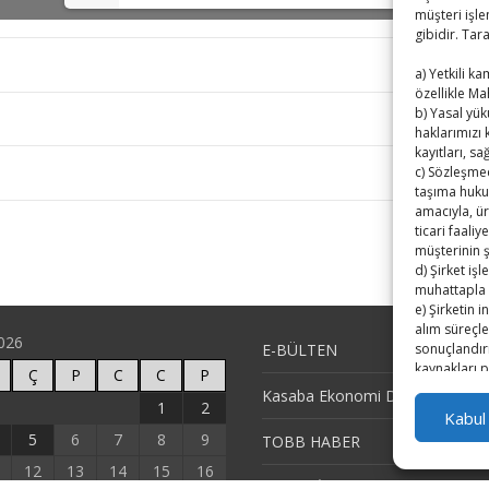
müşteri işle
gibidir. Tar
a) Yetkili k
özellikle Ma
b) Yasal yü
haklarımızı
kayıtları, s
c) Sözleşmed
taşıma huku
amacıyla, ür
ticari faaliy
müşterinin 
d) Şirket iş
muhattapla 
e) Şirketin 
alım süreçle
026
sonuçlandır
E-BÜLTEN
kaynakları p
Ç
P
C
C
P
değerlendiri
Kasaba Ekonomi Dergisi
1
2
performansı
Kabul
f) İş yeri ve
5
6
7
8
9
TOBB HABER
alınması,
g) Pazarlama
12
13
14
15
16
çalışmaları 
TUTSO İktisadi Durum Raporu