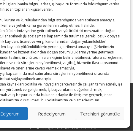
m bilgileri, banka bilgisi, adres, iş başvuru formunda bildirdiğiniz veriler
afınızdan toplanan kişisel veriler,
amu kurum ve kuruluşlarından bilgi istendiğinde verilebilmesi amacıyla,
hkeme ve yetkili kamu görevlilerinin talep etmesi halinde,
kümlülüklerimizi yerine getirebilmek ve yürürlükteki mevzuattan doğan
 kullanabilmek (İş sözleşmesi kapsamında tutulması gerekli özlük dosyası
ağlık kayıtları, ticaret ve vergi kanunlarından doğan yükümlülükler)
en kaynaklı yükümlülüklerin yerine getirilmesi amacıyla (Şirketimizin
İktisadi Durum Raporu 2017
→
kundan ve hizmet akdinden doğan sorumluluklarını yerine getirmesi
ünün teslimi, ürünü teslim alan kişinin belirlenebilmesi, fatura süreçlerinin,
etlerin ve risk süreçlerinin yönetilmesi, vs gibi.), hizmetin ifası kapsamında
şikayet ve önerilerine cevap vermek amacıyla,
leyişi kapsamında mal satın alma süreçlerinin yönetilmesi sırasında
irtibat sağlayabilmek amacıyla,
insan kaynakları politika ve ihtiyaçları çerçevesinde çalışan temin etmek, işe
rini yürütmek ve geliştirmek, İş başvurularını değerlendirmek,
mak ve iş başvurusunda bulunan adaylar ile iletişime geçmek, İnsan
Kahramanmaraş Ticaret ve Sanayi
olitikamızın yürütülmesi, bu politikamızın ve hizmetlerimizin
Odası’nın yeni binası hizmete açıldı
lmesi, geliştirilmesi ve iyileştirilmesi amacıyla çalışanlarımızın
nı değerlendirmek amacıyla,
 Ediyorum
Redediyorum
Tercihleri ​​görüntüle
Diren ailesine taziye ziyareti
 işçilerimizin güvenliğinin sağlanması amacıyla ziyaretçilerinin bilgilerinin
 süreçlerinin yönetilmesi, hizmetimizin tanıtımını sağlamak, sektörel
Hisarcıklıoğlu, Ardahan Üniversitesi
yürütebilmek, fuar panayır vb. yerlerde iş hacminin geliştirilebilmesi