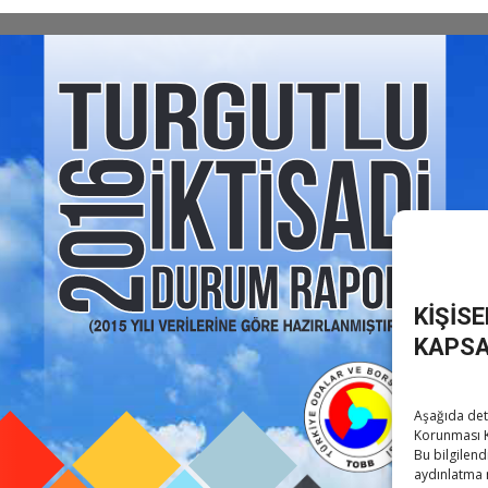
KİŞİS
KAPSA
Aşağıda deta
Korunması K
Bu bilgilend
aydınlatma 