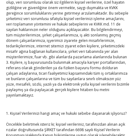
olup, veri sorumlusu olarak siz ilgililerin kişisel verilerine, özel hayatın
gizliliğine ve güvenliğine önem vermekte, saygı duymakta ve KVKK
TOBB Son Yazılar
gereğince sorumluluklarını yerine getirmeyi arzulamaktadır. Bu sebeple
şirketimiz veri sorumlusu sıfatıyla kişisel verilerinizi işleme amaçlarını,
veri toplamanın yöntemini ve hukuki sebeplerini ve KVKK md. 11 de
SEDDK Başkanı Menteş’e ziyaret
sayılan haklarınızın neler olduğunu açıklayacaktır. Bu bilgilendirmeyi,
tüm müşterilerimize, şirket çalışanlarımıza, iş akti sonlanmış geçmiş
By
TUTSO
on Ağu 8, 2026
dönem çalışanlarımıza, işyerimizi ziyarete gelen misafirlerimize,
tedarikçilerimize, internet sitemizi ziyaret eden kişilere, şirketimizdeki
misafir ağına bağlanan kullanıcılara, şirket veri tabanında yer alan
müşterilerimize, fuar vb. gibi alanlarda pazarlama alanlarında bulunan
Hisarcıklıoğlu ICCD Genel Sekreteri Khalawi ile görüştü
3. Kişilere, iş başvurusunda bulunmak amacıyla kariyer portallarından,
By
TUTSO
on Ağu 7, 2026
referans olarak gönderilen ya da fiziken başvuru formu dolduran
çalışan adaylarına, ticari faaliyetimiz kapsamındaki tüm iş ortaklarımıza
ve bunların çalışanlarına ve tüm bu sayılanlara sınırlı olmaksızın yüz
yüze, mesafeli, sözlü, yazılı ya da elektronik yolla kişisel verilerini bizimle
Kahramanmaraş Ticaret ve Sanayi Odası’nın yeni
paylaşmış ya da paylaşacak gerçek kişilere hitaben bu metni
binası hizmete açıldı
yayınlamaktayız.
By
TUTSO
on Ağu 5, 2026
1. Kişisel Verilerinizi hangi amaç ve hukuki sebebe dayanarak işliyoruz?
Diren ailesine taziye ziyareti
By
TUTSO
on Ağu 4, 2026
Öncelikle belirtmek isteriz ki; kişisel verileriniz, tarafınızdan alınan açık
rızalar doğrultusunda ŞİRKET tarafından 6698 sayılı Kişisel Verilerin
Korunması Hakkında Kanun hükümlerine uygun olarak işlenebilecektir.