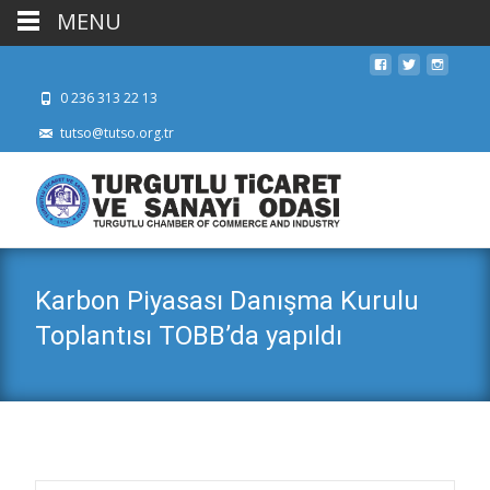
MENU
0 236 313 22 13
tutso@tutso.org.tr
Karbon Piyasası Danışma Kurulu
Toplantısı TOBB’da yapıldı