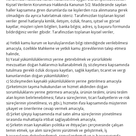
Kişisel Verilerin Korunması Hakkında Kanunun 5/2. Maddesinde sayılan
Hisarcıklıoğlu, Ardahan Üniversitesi Rektörü Prof. Dr.
haller kapsamına giren durumlarda ise kişilerden rıza alınmasına gerek
olmadığını da ayrıca hatırlatmak isteriz. Tarafımızdan toplanan kişisel
Emiroğlu’nu kabul etti
veriler genel hatlarıyla kimlik, iletişim, özlük, finans, işitsel ve görsel
By
TUTSO
on Ağu 4, 2026
kayıtlar, müşteri işlem bilgileri, banka bilgisi, adres, iş başvuru formunda
bildirdiğiniz veriler gibidir. Tarafınızdan toplanan kişisel veriler,
Ağustos 2026
a) Yetkili kamu kurum ve kuruluşlarından bilgi istendiğinde verilebilmesi
P
S
Ç
P
C
C
P
amacıyla, özellikle Mahkeme ve yetkili kamu görevlilerinin talep etmesi
halinde,
1
2
b) Yasal yükümlülüklerimizi yerine getirebilmek ve yürürlükteki
3
4
5
6
7
8
9
mevzuattan doğan haklarımızı kullanabilmek (İş sözleşmesi kapsamında
tutulması gerekli özlük dosyası kayıtları, sağlık kayıtları, ticaret ve vergi
10
11
12
13
14
15
16
kanunlarından doğan yükümlülükler)
17
18
19
20
21
22
23
c) Sözleşmeden kaynaklı yükümlülüklerin yerine getirilmesi amacıyla
(Şirketimizin taşıma hukukundan ve hizmet akdinden doğan
24
25
26
27
28
29
30
sorumluluklarını yerine getirmesi amacıyla, ürünün teslimi, ürünü teslim
alan kişinin belirlenebilmesi, fatura süreçlerinin, ticari faaliyetlerin ve risk
31
süreçlerinin yönetilmesi, vs gibi.), hizmetin ifası kapsamında müşterinin
şikayet ve önerilerine cevap vermek amacıyla,
« Tem
d) Şirket işleyişi kapsamında mal satın alma süreçlerinin yönetilmesi
sırasında muhattapla irtibat sağlayabilmek amacıyla,
e) Şirketin insan kaynakları politika ve ihtiyaçları çerçevesinde çalışan
temin etmek, işe alım süreçlerini yürütmek ve geliştirmek, İş
E-BÜLTEN
başvurularını değerlendirmek, sonuçlandırmak ve iş başvurusunda