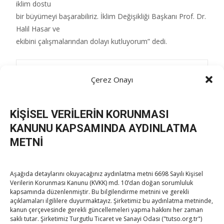
iklim dostu
bir büyümeyi başarabiliriz. İklim Değişikliği Başkanı Prof. Dr.
Halil Hasar ve
ekibini çalışmalarından dolayı kutluyorum” dedi.
Post Views:
104
Çerez Onayı
KİŞİSEL VERİLERİN KORUNMASI
Post
←
Hisarcıklıoğlu, Dilekleri İnceleme Komisyonu ile
KANUNU KAPSAMINDA AYDINLATMA
görüştü
METNİ
Eskişehir TOBB Bilim Sanat Merkezi ve Meslek Liseleri
navigation
Ar-Ge Merkezi açıldı
→
Aşağıda detaylarını okuyacağınız aydınlatma metni 6698 Sayılı Kişisel
Verilerin Korunması Kanunu (KVKK) md. 10’dan doğan sorumluluk
kapsamında düzenlenmiştir. Bu bilgilendirme metnini ve gerekli
açıklamaları ilgililere duyurmaktayız. Şirketimiz bu aydınlatma metninde,
kanun çerçevesinde gerekli güncellemeleri yapma hakkını her zaman
saklı tutar. Şirketimiz Turgutlu Ticaret ve Sanayi Odası ("tutso.org.tr")