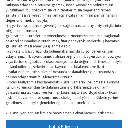
bulunan adaylar ile iletişime geçmek, İnsan kaynakları politikamızın
Kasaba Ekonomi Dergisi
yürütülmesi, bu politikamızın ve hizmetlerimizin değerlendirilmesi,
geliştirilmesi ve iyileştirilmesi amacıyla çalışanlarımızın performansını
TOBB HABER
değerlendirmek amacıyla,
f) İş yeri ve işçilerimizin güvenliğinin sağlanması amacıyla ziyaretçilerinin
bilgilerinin alınması,
TUTSO İktisadi Durum Raporu
g) Pazarlama süreçlerinin yönetilmesi, hizmetimizin tanıtımını sağlamak,
sektörel çalışmaları yürütebilmek, fuar panayır vb. yerlerde iş hacminin
SEDDK Başkanı Menteş’e ziyaret
geliştirilebilmesi amacıyla işlenmektedir.
h) Şirkete iş başvurusunda bulunmak amacıyla cv gönderen çalışan
Hisarcıklıoğlu ICCD Genel Sekreteri Khalawi ile görüştü
adaylarımızın, başvuru anında alınan bilgilerinin, başvurdukları pozisyon
veya ileride doğabilecek olası pozisyonlarda değerlendirilmek amacıyla
kullanılabileceği, şirketin İnsan Kaynakları datalarında ve fiziki
Kahramanmaraş Ticaret ve Sanayi Odası’nın yeni
kayıtlarında belirtilen süreler boyunca saklanabileceği hususunda siz
binası hizmete açıldı
çalışan adaylarımızı bilgilendirmek isteriz.
i) Ticari faaliyetimiz kapsamındaki Kişisel Verilerin Korunması Hakkında
Diren ailesine taziye ziyareti
Kanun korumasından faydalanan tüm iş ortaklarımıza ve onların
çalışanlarına ait kişisel verilerin, şirketin müşteri portföyü olarak ticari
ilişkinin devamında ve sonrasında sözleşmesel yükümlülüklerin yerine
Hisarcıklıoğlu, Ardahan Üniversitesi Rektörü Prof. Dr.
getirilmesi amacıyla işlenebileceğini de belirtmek isteriz.
Emiroğlu’nu kabul etti
2. Kişisel Verilerinizin kimlere hangi amaçla aktarılacağını açıklamak
isteriz.
Öncelikle kişisel verileriniz Şirketimiz ile güvendedir. Bu verilerinizi 3.
Kabul Ediyorum