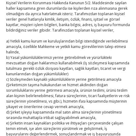
Kişisel Verilerin Korunması Hakkında Kanunun 5/2. Maddesinde sayılan
By
TUTSO
on Ağu 1, 2026
haller kapsamına giren durumlarda ise kişilerden rıza alınmasına gerek
olmadığını da ayrıca hatırlatmak isteriz. Tarafımızdan toplanan kişisel
veriler genel hatlarıyla kimlik, iletişim, özlük, finans, işitsel ve görsel
Ağustos 2026
kayıtlar, müşteri işlem bilgileri, banka bilgisi, adres, iş başvuru formunda
bildirdiğiniz veriler gibidir. Tarafınızdan toplanan kişisel veriler,
P
S
Ç
P
C
C
P
a) Yetkili kamu kurum ve kuruluşlarından bilgi istendiğinde verilebilmesi
1
2
amacıyla, özellikle Mahkeme ve yetkili kamu görevlilerinin talep etmesi
3
4
5
6
7
8
9
halinde,
b) Yasal yükümlülüklerimizi yerine getirebilmek ve yürürlükteki
10
11
12
13
14
15
16
mevzuattan doğan haklarımızı kullanabilmek (İş sözleşmesi kapsamında
tutulması gerekli özlük dosyası kayıtları, sağlık kayıtları, ticaret ve vergi
17
18
19
20
21
22
23
kanunlarından doğan yükümlülükler)
24
25
26
27
28
29
30
c) Sözleşmeden kaynaklı yükümlülüklerin yerine getirilmesi amacıyla
(Şirketimizin taşıma hukukundan ve hizmet akdinden doğan
31
sorumluluklarını yerine getirmesi amacıyla, ürünün teslimi, ürünü teslim
alan kişinin belirlenebilmesi, fatura süreçlerinin, ticari faaliyetlerin ve risk
« Tem
süreçlerinin yönetilmesi, vs gibi.), hizmetin ifası kapsamında müşterinin
şikayet ve önerilerine cevap vermek amacıyla,
d) Şirket işleyişi kapsamında mal satın alma süreçlerinin yönetilmesi
sırasında muhattapla irtibat sağlayabilmek amacıyla,
E-BÜLTEN
e) Şirketin insan kaynakları politika ve ihtiyaçları çerçevesinde çalışan
temin etmek, işe alım süreçlerini yürütmek ve geliştirmek, İş
Kasaba Ekonomi Dergisi
başvurularını değerlendirmek, sonuçlandırmak ve iş başvurusunda