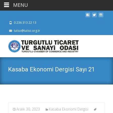
MENU
0 236 313 22 13
tutso@tutso.org.tr
Kasaba Ekonomi Dergisi Sayı 21
Aralık 30, 2023
Kasaba Ekonomi Dergisi