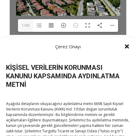
1/68
Çerez Onayı
Post Views:
355
KİŞİSEL VERİLERİN KORUNMASI
KANUNU KAPSAMINDA AYDINLATMA
Post
←
Kasaba Ekonomi Dergisi Sayı 20
METNİ
Kasaba Ekonomi Dergisi Sayı 22
→
navigation
Aşağıda detaylarını okuyacağınız aydınlatma metni 6698 Sayılı Kişisel
Verilerin Korunması Kanunu (KVKK) md. 10’dan doğan sorumluluk
kapsamında düzenlenmiştir. Bu bilgilendirme metnini ve gerekli
açıklamaları ilgililere duyurmaktayız. Şirketimiz bu aydınlatma metninde,
kanun çerçevesinde gerekli güncellemeleri yapma hakkını her zaman
saklı tutar. Şirketimiz Turgutlu Ticaret ve Sanayi Odası ("tutso.org.tr")