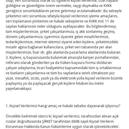
olup, veri sorumlusu olarak siz ilgililerin kişisel verilerine, özel hayatın
TOBB Son Yazılar
gizliliğine ve güvenliğine önem vermekte, saygı duymakta ve KVKK
gereğince sorumluluklarını yerine getirmeyi arzulamaktadır. Bu sebeple
Kahramanmaraş Ticaret ve Sanayi Odası’nın yeni
şirketimiz veri sorumlusu sıfatıyla kişisel verilerinizi işleme amaçlarını,
veri toplamanın yöntemini ve hukuki sebeplerini ve KVKK md. 11 de
binası hizmete açıldı
sayılan haklarınızın neler olduğunu açıklayacaktır. Bu bilgilendirmeyi,
By
TUTSO
on Ağu 5, 2026
tüm müşterilerimize, şirket çalışanlarımıza, iş akti sonlanmış geçmiş
dönem çalışanlarımıza, işyerimizi ziyarete gelen misafirlerimize,
tedarikçilerimize, internet sitemizi ziyaret eden kişilere, şirketimizdeki
Diren ailesine taziye ziyareti
misafir ağına bağlanan kullanıcılara, şirket veri tabanında yer alan
By
TUTSO
on Ağu 4, 2026
müşterilerimize, fuar vb. gibi alanlarda pazarlama alanlarında bulunan
3. Kişilere, iş başvurusunda bulunmak amacıyla kariyer portallarından,
referans olarak gönderilen ya da fiziken başvuru formu dolduran
çalışan adaylarına, ticari faaliyetimiz kapsamındaki tüm iş ortaklarımıza
Hisarcıklıoğlu, Ardahan Üniversitesi Rektörü Prof. Dr.
ve bunların çalışanlarına ve tüm bu sayılanlara sınırlı olmaksızın yüz
Emiroğlu’nu kabul etti
yüze, mesafeli, sözlü, yazılı ya da elektronik yolla kişisel verilerini bizimle
paylaşmış ya da paylaşacak gerçek kişilere hitaben bu metni
By
TUTSO
on Ağu 4, 2026
yayınlamaktayız.
Hisarcıklıoğlu Muğla İl/İlçe Oda / Borsa Meclis Üyeleri
ile buluştu
1. Kişisel Verilerinizi hangi amaç ve hukuki sebebe dayanarak işliyoruz?
By
TUTSO
on Ağu 2, 2026
Öncelikle belirtmek isteriz ki; kişisel verileriniz, tarafınızdan alınan açık
rızalar doğrultusunda ŞİRKET tarafından 6698 sayılı Kişisel Verilerin
Hisarcıklıoğlu Muğla Ticaret Borsası’nı ziyaret etti
Korunması Hakkında Kanun hükümlerine uygun olarak işlenebilecektir.