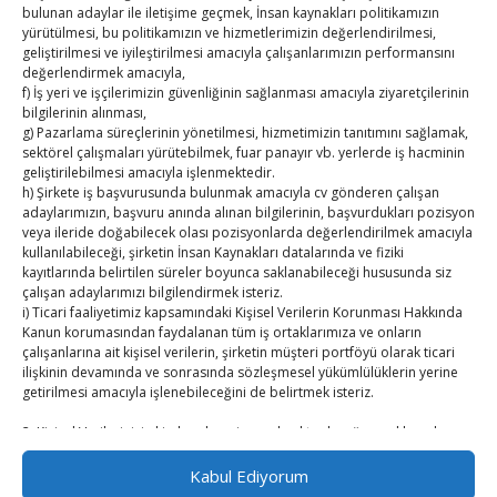
bulunan adaylar ile iletişime geçmek, İnsan kaynakları politikamızın
TOBB HABER
yürütülmesi, bu politikamızın ve hizmetlerimizin değerlendirilmesi,
geliştirilmesi ve iyileştirilmesi amacıyla çalışanlarımızın performansını
değerlendirmek amacıyla,
TUTSO İktisadi Durum Raporu
f) İş yeri ve işçilerimizin güvenliğinin sağlanması amacıyla ziyaretçilerinin
bilgilerinin alınması,
Kahramanmaraş Ticaret ve Sanayi Odası’nın yeni
g) Pazarlama süreçlerinin yönetilmesi, hizmetimizin tanıtımını sağlamak,
sektörel çalışmaları yürütebilmek, fuar panayır vb. yerlerde iş hacminin
binası hizmete açıldı
geliştirilebilmesi amacıyla işlenmektedir.
h) Şirkete iş başvurusunda bulunmak amacıyla cv gönderen çalışan
Diren ailesine taziye ziyareti
adaylarımızın, başvuru anında alınan bilgilerinin, başvurdukları pozisyon
veya ileride doğabilecek olası pozisyonlarda değerlendirilmek amacıyla
Hisarcıklıoğlu, Ardahan Üniversitesi Rektörü Prof. Dr.
kullanılabileceği, şirketin İnsan Kaynakları datalarında ve fiziki
kayıtlarında belirtilen süreler boyunca saklanabileceği hususunda siz
Emiroğlu’nu kabul etti
çalışan adaylarımızı bilgilendirmek isteriz.
i) Ticari faaliyetimiz kapsamındaki Kişisel Verilerin Korunması Hakkında
Hisarcıklıoğlu Muğla İl/İlçe Oda / Borsa Meclis Üyeleri
Kanun korumasından faydalanan tüm iş ortaklarımıza ve onların
ile buluştu
çalışanlarına ait kişisel verilerin, şirketin müşteri portföyü olarak ticari
ilişkinin devamında ve sonrasında sözleşmesel yükümlülüklerin yerine
getirilmesi amacıyla işlenebileceğini de belirtmek isteriz.
Hisarcıklıoğlu Muğla Ticaret Borsası’nı ziyaret etti
2. Kişisel Verilerinizin kimlere hangi amaçla aktarılacağını açıklamak
isteriz.
Öncelikle kişisel verileriniz Şirketimiz ile güvendedir. Bu verilerinizi 3.
Kabul Ediyorum
Kişiler ile açık rızanız olmadan paylaşmamaktayız.