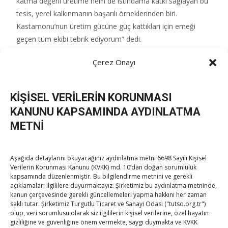
katma değerli üretime hem de istihdama katkı sağlayan bu
tesis, yerel kalkınmanın başarılı örneklerinden biri.
Kastamonu’nun üretim gücüne güç kattıkları için emeği
geçen tüm ekibi tebrik ediyorum” dedi.
Çerez Onayı
Post Views:
159
KİŞİSEL VERİLERİN KORUNMASI
KANUNU KAPSAMINDA AYDINLATMA
Post
←
Akşehir TB Başkanı Mustafa Doğru’yu kaybettik
METNİ
Hisarcıklıoğlu Kastamonu’da
→
navigation
Aşağıda detaylarını okuyacağınız aydınlatma metni 6698 Sayılı Kişisel
Verilerin Korunması Kanunu (KVKK) md. 10’dan doğan sorumluluk
kapsamında düzenlenmiştir. Bu bilgilendirme metnini ve gerekli
açıklamaları ilgililere duyurmaktayız. Şirketimiz bu aydınlatma metninde,
kanun çerçevesinde gerekli güncellemeleri yapma hakkını her zaman
saklı tutar. Şirketimiz Turgutlu Ticaret ve Sanayi Odası ("tutso.org.tr")
olup, veri sorumlusu olarak siz ilgililerin kişisel verilerine, özel hayatın
TOBB Son Yazılar
gizliliğine ve güvenliğine önem vermekte, saygı duymakta ve KVKK