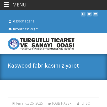
MENU
0 236 313 22 13
tutso@tutso.org.tr
Kaswood fabrikasını ziyaret
Temmuz 26, 2025
TOBB HABER
TUTSO