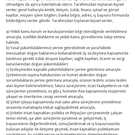
olmadığını da ayrıca hatırlatmak isteriz. Tarafımızdan toplanan kişisel
veriler genel hatlarıyla kimlik, iletişim, özlük, finans, işitsel ve görsel
kayıtlar, müşteri işlem bilgileri, banka bilgisi, adres, iş başvuru formunda
Ağustos 2026
bildirdiğiniz veriler gibidir. Tarafınızdan toplanan kişisel veriler,
P
S
Ç
P
C
C
P
a) Yetkili kamu kurum ve kuruluşlarından bilgi istendiğinde verilebilmesi
1
2
amacıyla, özellikle Mahkeme ve yetkili kamu görevlilerinin talep etmesi
halinde,
3
4
5
6
7
8
9
b) Yasal yükümlülüklerimizi yerine getirebilmek ve yürürlükteki
mevzuattan doğan haklarımızı kullanabilmek (İş sözleşmesi kapsamında
10
11
12
13
14
15
16
tutulması gerekli özlük dosyası kayıtları, sağlık kayıtları, ticaret ve vergi
17
18
19
20
21
22
23
kanunlarından doğan yükümlülükler)
c) Sözleşmeden kaynaklı yükümlülüklerin yerine getirilmesi amacıyla
24
25
26
27
28
29
30
(Şirketimizin taşıma hukukundan ve hizmet akdinden doğan
31
sorumluluklarını yerine getirmesi amacıyla, ürünün teslimi, ürünü teslim
alan kişinin belirlenebilmesi, fatura süreçlerinin, ticari faaliyetlerin ve risk
süreçlerinin yönetilmesi, vs gibi.), hizmetin ifası kapsamında müşterinin
« Tem
şikayet ve önerilerine cevap vermek amacıyla,
d) Şirket işleyişi kapsamında mal satın alma süreçlerinin yönetilmesi
sırasında muhattapla irtibat sağlayabilmek amacıyla,
E-BÜLTEN
e) Şirketin insan kaynakları politika ve ihtiyaçları çerçevesinde çalışan
temin etmek, işe alım süreçlerini yürütmek ve geliştirmek, İş
başvurularını değerlendirmek, sonuçlandırmak ve iş başvurusunda
Kasaba Ekonomi Dergisi
bulunan adaylar ile iletişime geçmek, İnsan kaynakları politikamızın
yürütülmesi, bu politikamızın ve hizmetlerimizin değerlendirilmesi,