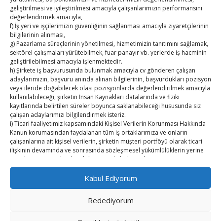
TOBB HABER
geliştirilmesi ve iyileştirilmesi amacıyla çalışanlarımızın performansını
değerlendirmek amacıyla,
TUTSO İktisadi Durum Raporu
f) İş yeri ve işçilerimizin güvenliğinin sağlanması amacıyla ziyaretçilerinin
bilgilerinin alınması,
g) Pazarlama süreçlerinin yönetilmesi, hizmetimizin tanıtımını sağlamak,
Hisarcıklıoğlu’ndan ‘girişimci olun’ tavsiyesi
sektörel çalışmaları yürütebilmek, fuar panayır vb. yerlerde iş hacminin
geliştirilebilmesi amacıyla işlenmektedir.
SEDDK Başkanı Menteş’e ziyaret
h) Şirkete iş başvurusunda bulunmak amacıyla cv gönderen çalışan
adaylarımızın, başvuru anında alınan bilgilerinin, başvurdukları pozisyon
Hisarcıklıoğlu ICCD Genel Sekreteri Khalawi ile görüştü
veya ileride doğabilecek olası pozisyonlarda değerlendirilmek amacıyla
kullanılabileceği, şirketin İnsan Kaynakları datalarında ve fiziki
kayıtlarında belirtilen süreler boyunca saklanabileceği hususunda siz
Kahramanmaraş Ticaret ve Sanayi Odası’nın yeni
çalışan adaylarımızı bilgilendirmek isteriz.
binası hizmete açıldı
i) Ticari faaliyetimiz kapsamındaki Kişisel Verilerin Korunması Hakkında
Kanun korumasından faydalanan tüm iş ortaklarımıza ve onların
çalışanlarına ait kişisel verilerin, şirketin müşteri portföyü olarak ticari
Diren ailesine taziye ziyareti
ilişkinin devamında ve sonrasında sözleşmesel yükümlülüklerin yerine
getirilmesi amacıyla işlenebileceğini de belirtmek isteriz.
2. Kişisel Verilerinizin kimlere hangi amaçla aktarılacağını açıklamak
Kabul Ediyorum
isteriz.
Öncelikle kişisel verileriniz Şirketimiz ile güvendedir. Bu verilerinizi 3.
Redediyorum
Kişiler ile açık rızanız olmadan paylaşmamaktayız.
Ancak, kanunun ve mevzuat gereği 3. Kişiler ve kurumlar ile paylaşma
Copyright © TUTSO Kasaba Ekonomi Dergisi