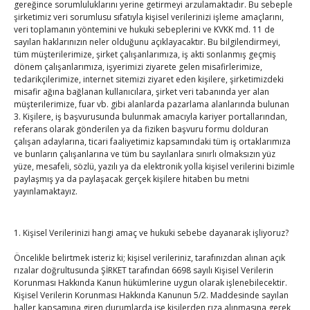
gereğince sorumluluklarını yerine getirmeyi arzulamaktadır. Bu sebeple
şirketimiz veri sorumlusu sıfatıyla kişisel verilerinizi işleme amaçlarını,
Hisarcıklıoğlu’ndan ‘girişimci olun’ tavsiyesi
veri toplamanın yöntemini ve hukuki sebeplerini ve KVKK md. 11 de
By
TUTSO
on Ağu 8, 2026
sayılan haklarınızın neler olduğunu açıklayacaktır. Bu bilgilendirmeyi,
tüm müşterilerimize, şirket çalışanlarımıza, iş akti sonlanmış geçmiş
dönem çalışanlarımıza, işyerimizi ziyarete gelen misafirlerimize,
tedarikçilerimize, internet sitemizi ziyaret eden kişilere, şirketimizdeki
SEDDK Başkanı Menteş’e ziyaret
misafir ağına bağlanan kullanıcılara, şirket veri tabanında yer alan
müşterilerimize, fuar vb. gibi alanlarda pazarlama alanlarında bulunan
By
TUTSO
on Ağu 8, 2026
3. Kişilere, iş başvurusunda bulunmak amacıyla kariyer portallarından,
referans olarak gönderilen ya da fiziken başvuru formu dolduran
çalışan adaylarına, ticari faaliyetimiz kapsamındaki tüm iş ortaklarımıza
ve bunların çalışanlarına ve tüm bu sayılanlara sınırlı olmaksızın yüz
Hisarcıklıoğlu ICCD Genel Sekreteri Khalawi ile görüştü
yüze, mesafeli, sözlü, yazılı ya da elektronik yolla kişisel verilerini bizimle
By
TUTSO
on Ağu 7, 2026
paylaşmış ya da paylaşacak gerçek kişilere hitaben bu metni
yayınlamaktayız.
Kahramanmaraş Ticaret ve Sanayi Odası’nın yeni
1. Kişisel Verilerinizi hangi amaç ve hukuki sebebe dayanarak işliyoruz?
binası hizmete açıldı
Öncelikle belirtmek isteriz ki; kişisel verileriniz, tarafınızdan alınan açık
By
TUTSO
on Ağu 5, 2026
rızalar doğrultusunda ŞİRKET tarafından 6698 sayılı Kişisel Verilerin
Korunması Hakkında Kanun hükümlerine uygun olarak işlenebilecektir.
Diren ailesine taziye ziyareti
Kişisel Verilerin Korunması Hakkında Kanunun 5/2. Maddesinde sayılan
By
TUTSO
on Ağu 4, 2026
haller kapsamına giren durumlarda ise kişilerden rıza alınmasına gerek