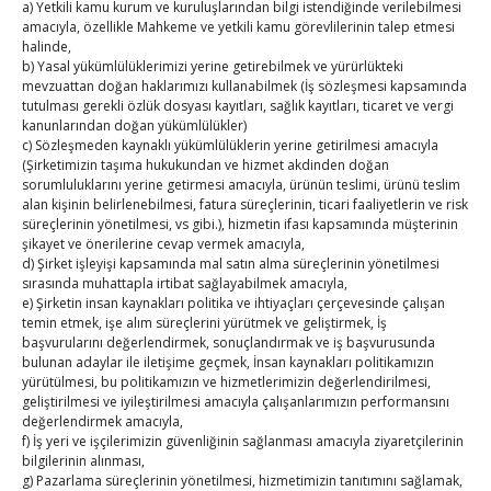
a) Yetkili kamu kurum ve kuruluşlarından bilgi istendiğinde verilebilmesi
24
25
26
27
28
29
30
amacıyla, özellikle Mahkeme ve yetkili kamu görevlilerinin talep etmesi
halinde,
31
b) Yasal yükümlülüklerimizi yerine getirebilmek ve yürürlükteki
mevzuattan doğan haklarımızı kullanabilmek (İş sözleşmesi kapsamında
tutulması gerekli özlük dosyası kayıtları, sağlık kayıtları, ticaret ve vergi
« Tem
kanunlarından doğan yükümlülükler)
c) Sözleşmeden kaynaklı yükümlülüklerin yerine getirilmesi amacıyla
(Şirketimizin taşıma hukukundan ve hizmet akdinden doğan
E-BÜLTEN
sorumluluklarını yerine getirmesi amacıyla, ürünün teslimi, ürünü teslim
alan kişinin belirlenebilmesi, fatura süreçlerinin, ticari faaliyetlerin ve risk
Kasaba Ekonomi Dergisi
süreçlerinin yönetilmesi, vs gibi.), hizmetin ifası kapsamında müşterinin
şikayet ve önerilerine cevap vermek amacıyla,
TOBB HABER
d) Şirket işleyişi kapsamında mal satın alma süreçlerinin yönetilmesi
sırasında muhattapla irtibat sağlayabilmek amacıyla,
e) Şirketin insan kaynakları politika ve ihtiyaçları çerçevesinde çalışan
TUTSO İktisadi Durum Raporu
temin etmek, işe alım süreçlerini yürütmek ve geliştirmek, İş
başvurularını değerlendirmek, sonuçlandırmak ve iş başvurusunda
Hisarcıklıoğlu’ndan ‘girişimci olun’ tavsiyesi
bulunan adaylar ile iletişime geçmek, İnsan kaynakları politikamızın
yürütülmesi, bu politikamızın ve hizmetlerimizin değerlendirilmesi,
geliştirilmesi ve iyileştirilmesi amacıyla çalışanlarımızın performansını
SEDDK Başkanı Menteş’e ziyaret
değerlendirmek amacıyla,
f) İş yeri ve işçilerimizin güvenliğinin sağlanması amacıyla ziyaretçilerinin
Hisarcıklıoğlu ICCD Genel Sekreteri Khalawi ile görüştü
bilgilerinin alınması,
g) Pazarlama süreçlerinin yönetilmesi, hizmetimizin tanıtımını sağlamak,