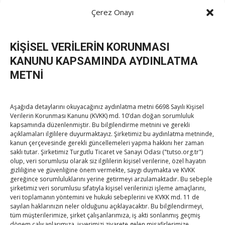
Post
←
Hisarcıklıoğlu, AB-Kayseri İş Forumu’na katıldı
Çerez Onayı
Hisarcıklıoğlu, GTİ AŞ Genel Kurulu’na katıldı
→
navigation
KİŞİSEL VERİLERİN KORUNMASI
KANUNU KAPSAMINDA AYDINLATMA
METNİ
Aşağıda detaylarını okuyacağınız aydınlatma metni 6698 Sayılı Kişisel
TOBB Son Yazılar
Verilerin Korunması Kanunu (KVKK) md. 10’dan doğan sorumluluk
kapsamında düzenlenmiştir. Bu bilgilendirme metnini ve gerekli
Hisarcıklıoğlu’ndan ‘girişimci olun’ tavsiyesi
açıklamaları ilgililere duyurmaktayız. Şirketimiz bu aydınlatma metninde,
kanun çerçevesinde gerekli güncellemeleri yapma hakkını her zaman
By
TUTSO
on Ağu 8, 2026
saklı tutar. Şirketimiz Turgutlu Ticaret ve Sanayi Odası ("tutso.org.tr")
olup, veri sorumlusu olarak siz ilgililerin kişisel verilerine, özel hayatın
gizliliğine ve güvenliğine önem vermekte, saygı duymakta ve KVKK
gereğince sorumluluklarını yerine getirmeyi arzulamaktadır. Bu sebeple
SEDDK Başkanı Menteş’e ziyaret
şirketimiz veri sorumlusu sıfatıyla kişisel verilerinizi işleme amaçlarını,
By
TUTSO
on Ağu 8, 2026
veri toplamanın yöntemini ve hukuki sebeplerini ve KVKK md. 11 de
sayılan haklarınızın neler olduğunu açıklayacaktır. Bu bilgilendirmeyi,
tüm müşterilerimize, şirket çalışanlarımıza, iş akti sonlanmış geçmiş
dönem çalışanlarımıza, işyerimizi ziyarete gelen misafirlerimize,