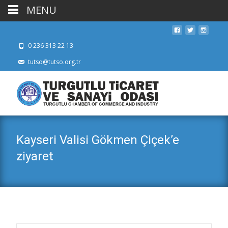
MENU
0 236 313 22 13
tutso@tutso.org.tr
Kayseri Valisi Gökmen Çiçek’e
ziyaret