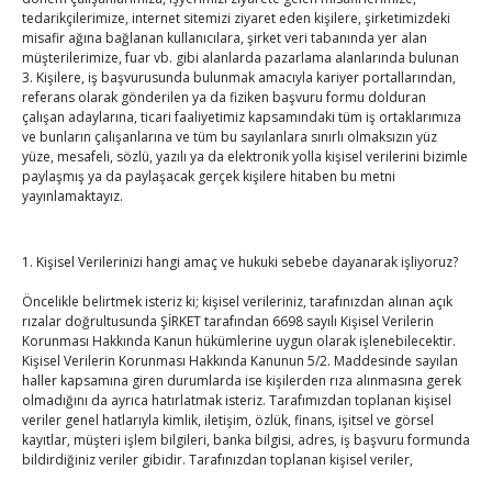
Hisarcıklıoğlu ICCD Genel Sekreteri Khalawi ile görüştü
tedarikçilerimize, internet sitemizi ziyaret eden kişilere, şirketimizdeki
misafir ağına bağlanan kullanıcılara, şirket veri tabanında yer alan
By
TUTSO
on Ağu 7, 2026
müşterilerimize, fuar vb. gibi alanlarda pazarlama alanlarında bulunan
3. Kişilere, iş başvurusunda bulunmak amacıyla kariyer portallarından,
referans olarak gönderilen ya da fiziken başvuru formu dolduran
Kahramanmaraş Ticaret ve Sanayi Odası’nın yeni
çalışan adaylarına, ticari faaliyetimiz kapsamındaki tüm iş ortaklarımıza
ve bunların çalışanlarına ve tüm bu sayılanlara sınırlı olmaksızın yüz
binası hizmete açıldı
yüze, mesafeli, sözlü, yazılı ya da elektronik yolla kişisel verilerini bizimle
By
TUTSO
on Ağu 5, 2026
paylaşmış ya da paylaşacak gerçek kişilere hitaben bu metni
yayınlamaktayız.
Diren ailesine taziye ziyareti
By
TUTSO
on Ağu 4, 2026
1. Kişisel Verilerinizi hangi amaç ve hukuki sebebe dayanarak işliyoruz?
Öncelikle belirtmek isteriz ki; kişisel verileriniz, tarafınızdan alınan açık
Ağustos 2026
rızalar doğrultusunda ŞİRKET tarafından 6698 sayılı Kişisel Verilerin
Korunması Hakkında Kanun hükümlerine uygun olarak işlenebilecektir.
P
S
Ç
P
C
C
P
Kişisel Verilerin Korunması Hakkında Kanunun 5/2. Maddesinde sayılan
haller kapsamına giren durumlarda ise kişilerden rıza alınmasına gerek
1
2
olmadığını da ayrıca hatırlatmak isteriz. Tarafımızdan toplanan kişisel
3
4
5
6
7
8
9
veriler genel hatlarıyla kimlik, iletişim, özlük, finans, işitsel ve görsel
kayıtlar, müşteri işlem bilgileri, banka bilgisi, adres, iş başvuru formunda
10
11
12
13
14
15
16
bildirdiğiniz veriler gibidir. Tarafınızdan toplanan kişisel veriler,
17
18
19
20
21
22
23