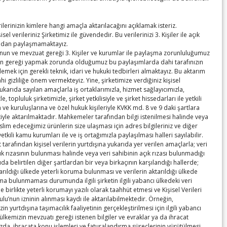
erilerinizin kimlere hangi amaçla aktarılacağını açıklamak isteriz.
isel verileriniz Şirketimiz ile güvendedir. Bu verilerinizi 3. Kişiler ile açık
adan paylaşmamaktayız.
nun ve mevzuat gereği 3. Kişiler ve kurumlar ile paylaşma zorunluluğumuz
un gereği yapmak zorunda olduğumuz bu paylaşımlarda dahi tarafınızın
nlemek için gerekli teknik, idari ve hukuki tedbirleri almaktayız. Bu aktarım
hi gizliliğe önem vermekteyiz. Yine, şirketimize verdiğiniz kişisel
 yukarıda sayılan amaçlarla iş ortaklarımızla, hizmet sağlayıcımızla,
e, topluluk şirketimizle, şirket yetkilisiyle ve şirket hissedarları ile yetkili
e kuruluşlarına ve özel hukuk kişileriyle KVKK md. 8 ve 9 daki şartlara
yle aktarılmaktadır. Mahkemeler tarafından bilgi istenilmesi halinde veya
eslim edeceğimiz ürünlerin size ulaşması için adres bilgileriniz ve diğer
 yetkili kamu kurumları ile ve iş ortağımızla paylaşılması halleri sayılabilir.
t tarafından kişisel verilerin yurtdışına yukarıda yer verilen amaçlarla; veri
ık rızasının bulunması halinde veya veri sahibinin açık rızası bulunmadığı
da belirtilen diğer şartlardan bir veya birkaçının karşılandığı hallerde;
tarıldığı ülkede yeterli koruma bulunması ve verilerin aktarıldığı ülkede
ma bulunmaması durumunda ilgili şirketin ilgili yabancı ülkedeki veri
e birlikte yeterli korumayı yazılı olarak taahhüt etmesi ve Kişisel Verileri
u’nun izninin alınması kaydı ile aktarılabilmektedir. Örneğin,
n yurtdışına taşımacılık faaliyetinin gerçekleştirilmesi için ilgili yabancı
 ülkemizin mevzuatı gereği istenen bilgiler ve evraklar ya da ihracat
da, ihracata konu işlemleri ve faturalandırma süreçlerinin yürütülmesi