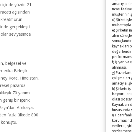
amacıyla, ür
tı içinde yüzde 21
ticari faaliy
hracatı açısından
müşterinin 
 kreatif ürün
d) Şirket iş
muhattapla 
sinde gerçekleşti.
e) Şirketin 
 dolar seviyesinde
alım süreçle
sonuçlandır
kaynakları p
değerlendiri
performansı
f) İş yeri ve
n, belgesel ve
alınması,
merika Birleşik
g) Pazarlama
üney Kore, Hindistan,
çalışmaları 
amacıyla iş
küresel pazarda
h) Şirkete 
yaklaşık 70 yapım
başvuru anın
olası pozisy
 geniş bir içerik
Kaynakları d
sya’dan Afrika’ya,
hususunda si
den fazla ülkede 800
i) Ticari fa
korumasından
e konuştu.
verilerin, ş
sözleşmesel 