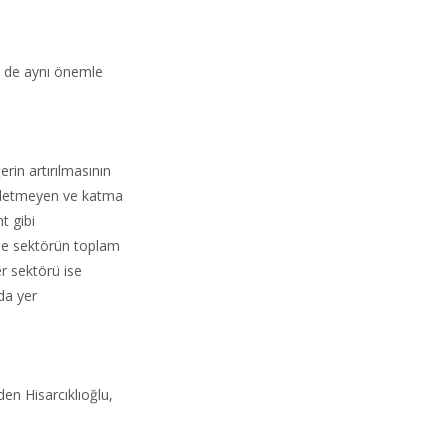
ün de aynı önemle
erin artırılmasının
rletmeyen ve katma
t gibi
de sektörün toplam
er sektörü ise
da yer
en Hisarcıklıoğlu,