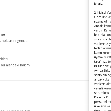
isteriz.
2. Kişisel V
Öncelikle kiş
rızanız olm
Ancak, kanu
vardır. Kan
ame
hak ihlali ö
sırasında da
 noktasını gençlerin
verileriniz,
tedarikçimizl
kamu kurum v
uymak sureti
kleri,
tarafınıza t
n bu alandaki hakim
bilgilerinizi
Ayrıca Şirke
sahibinin aç
ancak yukarı
verilerin ak
yeterli koru
sorumlusu il
Koruma Kurul
personelimizi
ülkelerin ve
departmanız