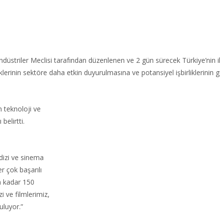
ndüstriler Meclisi tarafından düzenlenen ve 2 gün sürecek Türkiye’nin il
rinin sektöre daha etkin duyurulmasına ve potansiyel işbirliklerinin gel
n teknoloji ve
elirtti.
dizi ve sinema
er çok başarılı
ya kadar 150
i ve filmlerimiz,
uluyor.”