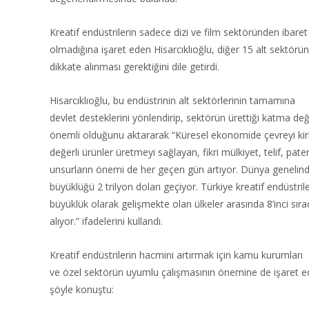
Kreatif endüstrilerin sadece dizi ve film sektöründen ibaret
olmadığına işaret eden Hisarcıklıoğlu, diğer 15 alt sektör
dikkate alınması gerektiğini dile getirdi.
Hisarcıklıoğlu, bu endüstrinin alt sektörlerinin tamamına
devlet desteklerini yönlendirip, sektörün ürettiği katma değ
önemli olduğunu aktararak “Küresel ekonomide çevreyi ki
değerli ürünler üretmeyi sağlayan, fikri mülkiyet, telif, paten
unsurların önemi de her geçen gün artıyor. Dünya genelin
büyüklüğü 2 trilyon doları geçiyor. Türkiye kreatif endüstril
büyüklük olarak gelişmekte olan ülkeler arasında 8’inci sıra
alıyor.” ifadelerini kullandı.
Kreatif endüstrilerin hacmini artırmak için kamu kurumları
ve özel sektörün uyumlu çalışmasının önemine de işaret ed
şöyle konuştu: