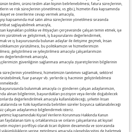
ünün teslimi, ürünü teslim alan kişinin belirlenebilmesi, fatura süreçlerinin,
etlerin ve risk süreçlerinin yönetilmesi, vs gibi.), hizmetin ifası kapsamında
şikayet ve önerilerine cevap vermek amacıyla,
leyişi kapsamında mal satın alma süreçlerinin yönetilmesi sırasında
irtibat sağlayabilmek amacıyla,
insan kaynakları politika ve ihtiyaçları çerçevesinde çalışan temin etmek, işe
rini yürütmek ve geliştirmek, İş başvurularını değerlendirmek,
mak ve iş başvurusunda bulunan adaylar ile iletişime geçmek, İnsan
olitikamızın yürütülmesi, bu politikamızın ve hizmetlerimizin
lmesi, geliştirilmesi ve iyileştirilmesi amacıyla çalışanlarımızın
nı değerlendirmek amacıyla,
 işçilerimizin güvenliğinin sağlanması amacıyla ziyaretçilerinin bilgilerinin
 süreçlerinin yönetilmesi, hizmetimizin tanıtımını sağlamak, sektörel
yürütebilmek, fuar panayır vb. yerlerde iş hacminin geliştirilebilmesi
lenmektedir.
iş başvurusunda bulunmak amacıyla cv gönderen çalışan adaylarımızın,
da alınan bilgilerinin, başvurdukları pozisyon veya ileride doğabilecek
onlarda değerlendirilmek amacıyla kullanılabileceği, şirketin İnsan
atalarında ve fiziki kayıtlarında belirtilen süreler boyunca saklanabileceği
z çalışan adaylarımızı bilgilendirmek isteriz.
aliyetimiz kapsamındaki Kişisel Verilerin Korunması Hakkında Kanun
 faydalanan tüm iş ortaklarımıza ve onların çalışanlarına ait kişisel
irketin müşteri portföyü olarak ticari ilişkinin devamında ve sonrasında
yükümlülüklerin yerine getirilmesi amacıyla işlenebileceğini de belirtmek