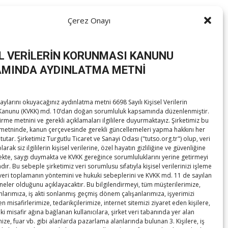
Çerez Onayı
EL VERİLERİN KORUNMASI KANUNU
MINDA AYDINLATMA METNİ
ylarını okuyacağınız aydınlatma metni 6698 Sayılı Kişisel Verilerin
anunu (KVKK) md. 10’dan doğan sorumluluk kapsamında düzenlenmiştir.
irme metnini ve gerekli açıklamaları ilgililere duyurmaktayız. Şirketimiz bu
metninde, kanun çerçevesinde gerekli güncellemeleri yapma hakkını her
tutar. Şirketimiz Turgutlu Ticaret ve Sanayi Odası ("tutso.org.tr") olup, veri
rak siz ilgililerin kişisel verilerine, özel hayatın gizliliğine ve güvenliğine
te, saygı duymakta ve KVKK gereğince sorumluluklarını yerine getirmeyi
ır. Bu sebeple şirketimiz veri sorumlusu sıfatıyla kişisel verilerinizi işleme
 veri toplamanın yöntemini ve hukuki sebeplerini ve KVKK md. 11 de sayılan
 neler olduğunu açıklayacaktır. Bu bilgilendirmeyi, tüm müşterilerimize,
anlarımıza, iş akti sonlanmış geçmiş dönem çalışanlarımıza, işyerimizi
en misafirlerimize, tedarikçilerimize, internet sitemizi ziyaret eden kişilere,
ki misafir ağına bağlanan kullanıcılara, şirket veri tabanında yer alan
ize, fuar vb. gibi alanlarda pazarlama alanlarında bulunan 3. Kişilere, iş