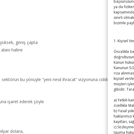
başvurusund
ya da fizike
kapsamındaki
sınırlı olmak
bizimle pay
1. Kişisel V
 yüksek, geniş çapta
 alanı haline
Öncelikle bel
doğrultusun
Kanun hüküm
Kanunun 5/2
rıza alınmas
kişisel veril
sektörün bu yönüyle “yeni nesil ihracat” vizyonuna ciddi katkıda bulun
müşteri işle
gibidir. Tar
a) Yetkili k
na işaret ederek şöyle
özellikle Ma
b) Yasal yü
haklarımızı
kayıtları, s
c) Sözleşmed
ilyar dolara,
taşıma huku