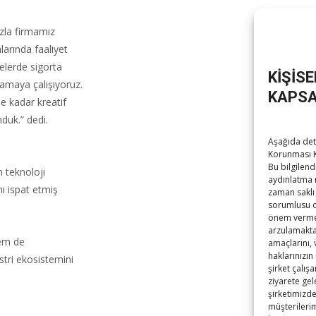
azla firmamız
nlarında faaliyet
elerde sigorta
KİŞİS
lamaya çalışıyoruz.
KAPSA
 kadar kreatif
duk.” dedi.
Aşağıda deta
Korunması K
Bu bilgilend
n teknoloji
aydınlatma 
nı ispat etmiş
zaman saklı 
sorumlusu ola
önem vermek
arzulamaktad
hem de
amaçlarını,
haklarınızın
stri ekosistemini
şirket çalış
ziyarete gel
şirketimizde
müşterilerim