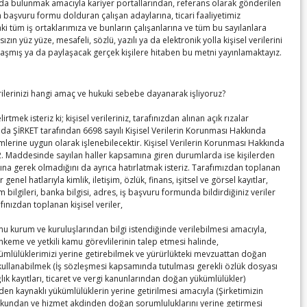
a bulunmak amacıyla kariyer portallarından, referans olarak gönderilen
n başvuru formu dolduran çalışan adaylarına, ticari faaliyetimiz
 tüm iş ortaklarımıza ve bunların çalışanlarına ve tüm bu sayılanlara
sızın yüz yüze, mesafeli, sözlü, yazılı ya da elektronik yolla kişisel verilerini
laşmış ya da paylaşacak gerçek kişilere hitaben bu metni yayınlamaktayız.
erilerinizi hangi amaç ve hukuki sebebe dayanarak işliyoruz?
irtmek isteriz ki; kişisel verileriniz, tarafınızdan alınan açık rızalar
da ŞİRKET tarafından 6698 sayılı Kişisel Verilerin Korunması Hakkında
lerine uygun olarak işlenebilecektir. Kişisel Verilerin Korunması Hakkında
. Maddesinde sayılan haller kapsamına giren durumlarda ise kişilerden
ına gerek olmadığını da ayrıca hatırlatmak isteriz. Tarafımızdan toplanan
er genel hatlarıyla kimlik, iletişim, özlük, finans, işitsel ve görsel kayıtlar,
duğunu belirtti.
m bilgileri, banka bilgisi, adres, iş başvuru formunda bildirdiğiniz veriler
afınızdan toplanan kişisel veriler,
amu kurum ve kuruluşlarından bilgi istendiğinde verilebilmesi amacıyla,
hkeme ve yetkili kamu görevlilerinin talep etmesi halinde,
kümlülüklerimizi yerine getirebilmek ve yürürlükteki mevzuattan doğan
 kullanabilmek (İş sözleşmesi kapsamında tutulması gerekli özlük dosyası
ağlık kayıtları, ticaret ve vergi kanunlarından doğan yükümlülükler)
en kaynaklı yükümlülüklerin yerine getirilmesi amacıyla (Şirketimizin
kundan ve hizmet akdinden doğan sorumluluklarını yerine getirmesi