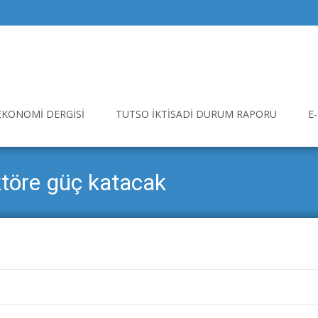
EKONOMI DERGISI
TUTSO İKTISADI DURUM RAPORU
E
ktöre güç katacak