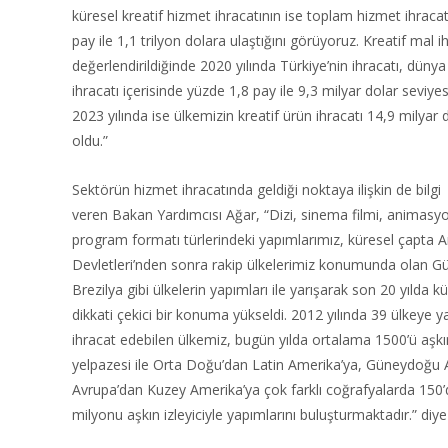
küresel kreatif hizmet ihracatının ise toplam hizmet ihraca
pay ile 1,1 trilyon dolara ulaştığını görüyoruz. Kreatif mal i
değerlendirildiğinde 2020 yılında Türkiye’nin ihracatı, dünya
ihracatı içerisinde yüzde 1,8 pay ile 9,3 milyar dolar seviye
2023 yılında ise ülkemizin kreatif ürün ihracatı 14,9 milyar
oldu.”
Sektörün hizmet ihracatında geldiği noktaya ilişkin de bilgi
veren Bakan Yardımcısı Ağar, “Dizi, sinema filmi, animasyo
program formatı türlerindeki yapımlarımız, küresel çapta A
Devletleri’nden sonra rakip ülkelerimiz konumunda olan G
Brezilya gibi ülkelerin yapımları ile yarışarak son 20 yılda 
dikkati çekici bir konuma yükseldi. 2012 yılında 39 ülkeye 
ihracat edebilen ülkemiz, bugün yılda ortalama 1500’ü aşkın
yelpazesi ile Orta Doğu’dan Latin Amerika’ya, Güneydoğu A
Avrupa’dan Kuzey Amerika’ya çok farklı coğrafyalarda 150’
milyonu aşkın izleyiciyle yapımlarını buluşturmaktadır.” diy