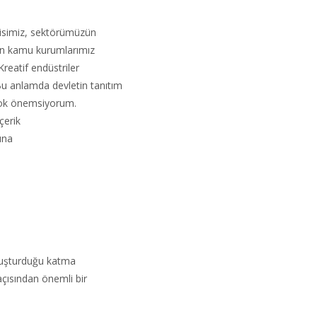
lisimiz, sektörümüzün
un kamu kurumlarımız
reatif endüstriler
 anlamda devletin tanıtım
 çok önemsiyorum.
içerik
ına
oluşturduğu katma
çısından önemli bir