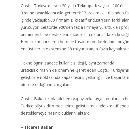
Coştu, Türkiye’de son 20 yılda Teknopark sayısını 100’ün
üzerine taşıdıklarını dile getirerek “Buralardaki 10 binden f
içinde yaklaşık 900 firmamız, kreatif endüstrilerin farklı ala
yürütüyor. Sektörde 900’den fazla firmaya yürüttükleri proj
priminden hibe desteklerine kadar birçok unsurla katkı sağ
Hem teknoparklarda hem de tasarım merkezlerinde bugüne
endüstriler ekosistemine 38 milyar liradan fazla kaynak sun
Teknolojinin sadece kullanıcısı değil, aynı zamanda
üreticisi olmanın da önemine işaret eden Coştu, Türkiye’ni
geliştirme noktasında kapasitesini, yetkinliğini ve başarıları
bir ülke olduğunu vurguladı.
Coştu, Bakanlık olarak hem yapay zeka uygulamalarının 
Türkçe büyük dil modellerinin geliştirilmesinde kreatif endü
desteklemeye hazır olduklarını aktardı.
– Ticaret Bakan