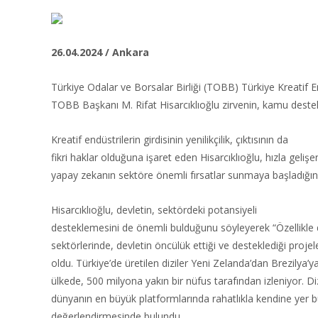
26.04.2024 / Ankara
Türkiye Odalar ve Borsalar Birliği (TOBB) Türkiye Kreatif E
TOBB Başkanı M. Rifat Hisarcıklıoğlu zirvenin, kamu destekle
Kreatif endüstrilerin girdisinin yenilikçilik, çıktısının da
fikri haklar olduğuna işaret eden Hisarcıklıoğlu, hızla gelişe
yapay zekanın sektöre önemli fırsatlar sunmaya başladığını b
Hisarcıklıoğlu, devletin, sektördeki potansiyeli
desteklemesini de önemli bulduğunu söyleyerek “Özellikle 
sektörlerinde, devletin öncülük ettiği ve desteklediği projel
oldu. Türkiye’de üretilen diziler Yeni Zelanda’dan Brezilya’
ülkede, 500 milyona yakın bir nüfus tarafından izleniyor. Diz
dünyanın en büyük platformlarında rahatlıkla kendine yer b
değerlendirmesinde bulundu.