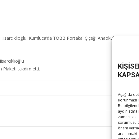
Hisarcıklıoğlu, Kumluca’da TOBB Portakal Çiçeği Anaokulu’nun açılış tör
Hisarcıklıoğlu
KİŞİS
h Plaketi takdim etti.
KAPSA
Aşağıda deta
Korunması K
Bu bilgilend
aydınlatma 
zaman saklı 
sorumlusu ola
önem vermek
arzulamaktad