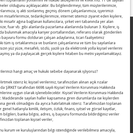
 veri toplamanın yöntemini ve hukuki sebeplerini ve KVKK md. 11 de sayılan
 neler olduğunu açıklayacaktır. Bu bilgilendirmeyi, tüm müşterilerimize,
anlarımıza, iş akti sonlanmış geçmiş dönem çalışanlarımıza, işyerimizi
en misafirlerimize, tedarikçilerimize, internet sitemizi ziyaret eden kişilere,
ki misafir ağına bağlanan kullanıcılara, şirket veri tabanında yer alan
ize, fuar vb. gibi alanlarda pazarlama alanlarında bulunan 3. Kişilere, iş
Kahramanmaraş Ticaret ve Sanayi
a bulunmak amacıyla kariyer portallarından, referans olarak gönderilen
Odası’nın yeni binası hizmete açıldı
n başvuru formu dolduran çalışan adaylarına, ticari faaliyetimiz
 tüm iş ortaklarımıza ve bunların çalışanlarına ve tüm bu sayılanlara
Diren ailesine taziye ziyareti
sızın yüz yüze, mesafeli, sözlü, yazılı ya da elektronik yolla kişisel verilerini
laşmış ya da paylaşacak gerçek kişilere hitaben bu metni yayınlamaktayız.
Hisarcıklıoğlu, Ardahan Üniversitesi
Rektörü Prof. Dr. Emiroğlu’nu kabul etti
erilerinizi hangi amaç ve hukuki sebebe dayanarak işliyoruz?
Hisarcıklıoğlu Muğla İl/İlçe Oda / Borsa
irtmek isteriz ki; kişisel verileriniz, tarafınızdan alınan açık rızalar
da ŞİRKET tarafından 6698 sayılı Kişisel Verilerin Korunması Hakkında
Meclis Üyeleri ile buluştu
lerine uygun olarak işlenebilecektir. Kişisel Verilerin Korunması Hakkında
. Maddesinde sayılan haller kapsamına giren durumlarda ise kişilerden
Hisarcıklıoğlu Muğla Ticaret Borsası’nı
ına gerek olmadığını da ayrıca hatırlatmak isteriz. Tarafımızdan toplanan
ziyaret etti
er genel hatlarıyla kimlik, iletişim, özlük, finans, işitsel ve görsel kayıtlar,
m bilgileri, banka bilgisi, adres, iş başvuru formunda bildirdiğiniz veriler
afınızdan toplanan kişisel veriler,
amu kurum ve kuruluşlarından bilgi istendiğinde verilebilmesi amacıyla,