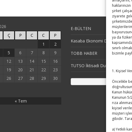
amaçlarını,
haklarınızın
şirket çalış
ziyarete gel
şirketimizde
026
müşterilerim
E-BÜLTEN
başvurusund
Ç
P
C
C
P
ya da fizike
Kasaba Ekonomi Dergisi
kapsamındaki
1
2
sınırlı olmak
5
6
7
8
9
TOBB HABER
bizimle pay
12
13
14
15
16
TUTSO İktisadi Durum Raporu
19
20
21
22
23
1. Kişisel V
26
27
28
29
30
Öncelikle bel
doğrultusun
Kanun hüküm
Kanunun 5/2
« Tem
rıza alınmas
kişisel veril
müşteri işle
gibidir. Tar
a) Yetkili k