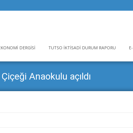
EKONOMI DERGISI
TUTSO İKTISADI DURUM RAPORU
E
Çiçeği Anaokulu açıldı