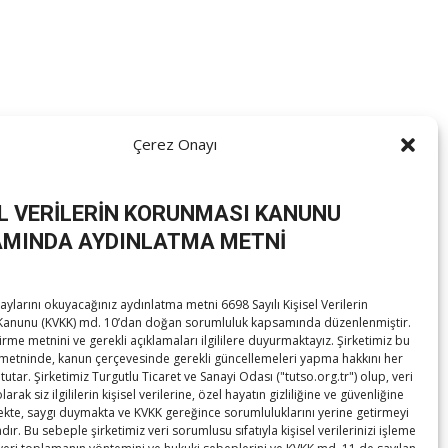
enine katıldı.​
Çerez Onayı
EL VERİLERİN KORUNMASI KANUNU
MINDA AYDINLATMA METNİ
ylarını okuyacağınız aydınlatma metni 6698 Sayılı Kişisel Verilerin
anunu (KVKK) md. 10’dan doğan sorumluluk kapsamında düzenlenmiştir.
irme metnini ve gerekli açıklamaları ilgililere duyurmaktayız. Şirketimiz bu
metninde, kanun çerçevesinde gerekli güncellemeleri yapma hakkını her
tutar. Şirketimiz Turgutlu Ticaret ve Sanayi Odası ("tutso.org.tr") olup, veri
Yöresel ürünler vitrine çıktı
→
rak siz ilgililerin kişisel verilerine, özel hayatın gizliliğine ve güvenliğine
te, saygı duymakta ve KVKK gereğince sorumluluklarını yerine getirmeyi
ır. Bu sebeple şirketimiz veri sorumlusu sıfatıyla kişisel verilerinizi işleme