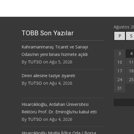
navigation
Ağustos 2
TOBB Son Yazılar
P
S
Kahramanmaraş Ticaret ve Sanayi
3
4
Odası’nın yeni binası hizmete açıldı
By
TUTSO
on Ağu 5, 2026
10
11
17
18
Diren ailesine taziye ziyareti
24
25
By
TUTSO
on Ağu 4, 2026
31
Hisarcıklıoğlu, Ardahan Üniversitesi
Rektörü Prof. Dr. Emiroğlu’nu kabul etti
By
TUTSO
on Ağu 4, 2026
Hisarcıklıoğlu Muğla İl/İlçe Oda / Borsa