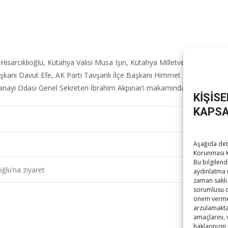
Hisarcıklıoğlu, Kütahya Valisi Musa Işın, Kütahya Milletvekilleri Adil
şkanı Davut Efe, AK Parti Tavşanlı İlçe Başkanı Himmet Özer, MHP Tav
ayi Odası Genel Sekreteri İbrahim Akpınar’ı makamında kabul etti.​
KİŞİS
KAPSA
Aşağıda deta
Korunması K
Bu bilgilend
ğlu’na ziyaret
aydınlatma 
zaman saklı 
sorumlusu ola
önem vermek
arzulamaktad
amaçlarını,
haklarınızın