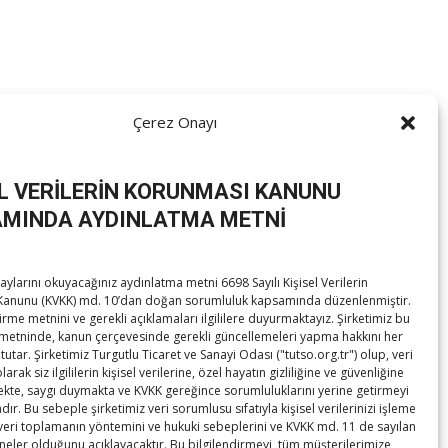
Çerez Onayı
 Biçer, Mehmet Demir, Tavşanlı Belediye Başkanı Ali Kemal
şanlı İlçe Başkanı Kürşat Öztaş, Nursanlar Holding İcra
EL VERİLERİN KORUNMASI KANUNU
MINDA AYDINLATMA METNİ
ylarını okuyacağınız aydınlatma metni 6698 Sayılı Kişisel Verilerin
anunu (KVKK) md. 10’dan doğan sorumluluk kapsamında düzenlenmiştir.
irme metnini ve gerekli açıklamaları ilgililere duyurmaktayız. Şirketimiz bu
DEM Parti Heyetinden TOBB’a ziyaret
→
metninde, kanun çerçevesinde gerekli güncellemeleri yapma hakkını her
tutar. Şirketimiz Turgutlu Ticaret ve Sanayi Odası ("tutso.org.tr") olup, veri
rak siz ilgililerin kişisel verilerine, özel hayatın gizliliğine ve güvenliğine
te, saygı duymakta ve KVKK gereğince sorumluluklarını yerine getirmeyi
ır. Bu sebeple şirketimiz veri sorumlusu sıfatıyla kişisel verilerinizi işleme
 veri toplamanın yöntemini ve hukuki sebeplerini ve KVKK md. 11 de sayılan
 neler olduğunu açıklayacaktır. Bu bilgilendirmeyi, tüm müşterilerimize,