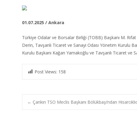
01.07.2025 / Ankara
Türkiye Odalar ve Borsalar Birliği (TOBB) Başkanı M. Rifat 
Derin, Tavşanlı Ticaret ve Sanayi Odası Yönetim Kurulu Ba
Kurulu Başkanı Kağan Yamakoğlu ve Tavşanlı Ticaret ve San
Post Views:
158
Post
←
Çankırı TSO Meclis Başkanı Bölükbaşı’ndan Hisarcıklıo
navigation