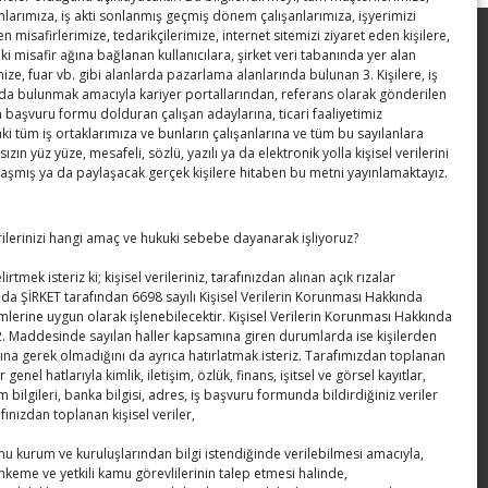
anlarımıza, iş akti sonlanmış geçmiş dönem çalışanlarımıza, işyerimizi
en misafirlerimize, tedarikçilerimize, internet sitemizi ziyaret eden kişilere,
Hisarcıklıoğlu ICCD Genel Sekreteri
ki misafir ağına bağlanan kullanıcılara, şirket veri tabanında yer alan
ize, fuar vb. gibi alanlarda pazarlama alanlarında bulunan 3. Kişilere, iş
Khalawi ile görüştü
a bulunmak amacıyla kariyer portallarından, referans olarak gönderilen
n başvuru formu dolduran çalışan adaylarına, ticari faaliyetimiz
Kahramanmaraş Ticaret ve Sanayi
 tüm iş ortaklarımıza ve bunların çalışanlarına ve tüm bu sayılanlara
Odası’nın yeni binası hizmete açıldı
sızın yüz yüze, mesafeli, sözlü, yazılı ya da elektronik yolla kişisel verilerini
laşmış ya da paylaşacak gerçek kişilere hitaben bu metni yayınlamaktayız.
Diren ailesine taziye ziyareti
erilerinizi hangi amaç ve hukuki sebebe dayanarak işliyoruz?
Hisarcıklıoğlu, Ardahan Üniversitesi
Rektörü Prof. Dr. Emiroğlu’nu kabul etti
irtmek isteriz ki; kişisel verileriniz, tarafınızdan alınan açık rızalar
da ŞİRKET tarafından 6698 sayılı Kişisel Verilerin Korunması Hakkında
Hisarcıklıoğlu Muğla İl/İlçe Oda / Borsa
lerine uygun olarak işlenebilecektir. Kişisel Verilerin Korunması Hakkında
. Maddesinde sayılan haller kapsamına giren durumlarda ise kişilerden
Meclis Üyeleri ile buluştu
ına gerek olmadığını da ayrıca hatırlatmak isteriz. Tarafımızdan toplanan
er genel hatlarıyla kimlik, iletişim, özlük, finans, işitsel ve görsel kayıtlar,
m bilgileri, banka bilgisi, adres, iş başvuru formunda bildirdiğiniz veriler
afınızdan toplanan kişisel veriler,
amu kurum ve kuruluşlarından bilgi istendiğinde verilebilmesi amacıyla,
hkeme ve yetkili kamu görevlilerinin talep etmesi halinde,