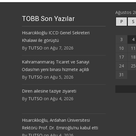
Ağustos 2
TOBB Son Yazılar
P
S
Hisarcıklıoğlu ICCD Genel Sekreteri
3
4
Khalawi ile görüştü
By
TUTSO
on Ağu 7, 2026
10
11
17
18
Kahramanmaraş Ticaret ve Sanayi
24
25
Odası’nın yeni binası hizmete açıldı
31
By
TUTSO
on Ağu 5, 2026
Diren ailesine taziye ziyareti
By
TUTSO
on Ağu 4, 2026
Hisarcıklıoğlu, Ardahan Üniversitesi
Rektörü Prof. Dr. Emiroğlu’nu kabul etti
By
TUTSO
on Ağu 4, 2026