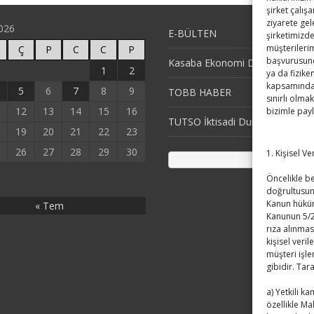
şirket çalış
ziyarete gel
026
E-BÜLTEN
şirketimizde
müşterilerim
Ç
P
C
C
P
başvurusund
Kasaba Ekonomi Dergisi
1
2
ya da fizike
kapsamındaki
5
6
7
8
9
TOBB HABER
sınırlı olmak
12
13
14
15
16
bizimle pay
TUTSO İktisadi Durum Raporu
19
20
21
22
23
26
27
28
29
30
1. Kişisel V
Öncelikle bel
doğrultusun
Kanun hüküm
« Tem
Kanunun 5/2
rıza alınmas
kişisel veril
müşteri işle
gibidir. Tar
a) Yetkili k
özellikle Ma