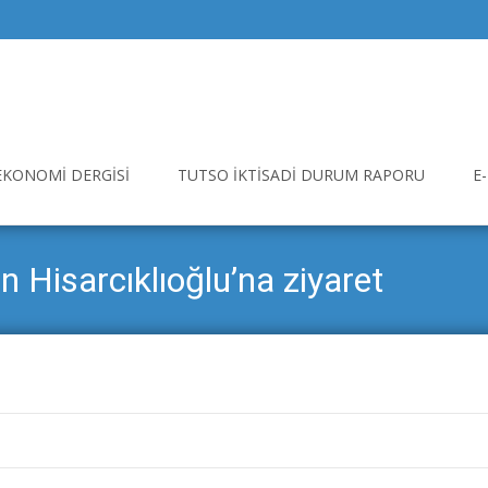
EKONOMI DERGISI
TUTSO İKTISADI DURUM RAPORU
E
 Hisarcıklıoğlu’na ziyaret