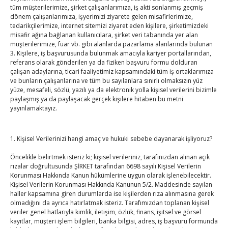
tüm müşterilerimize, şirket çalışanlarımıza, iş akti sonlanmış geçmiş
dönem çalışanlarımıza, işyerimizi ziyarete gelen misafirlerimize,
Hisarcıklıoğlu, Ardahan Üniversitesi Rektörü Prof. Dr.
tedarikçilerimize, internet sitemizi ziyaret eden kişilere, şirketimizdeki
Emiroğlu’nu kabul etti
misafir ağına bağlanan kullanıcılara, şirket veri tabanında yer alan
By
TUTSO
on Ağu 4, 2026
müşterilerimize, fuar vb. gibi alanlarda pazarlama alanlarında bulunan
3. Kişilere, iş başvurusunda bulunmak amacıyla kariyer portallarından,
referans olarak gönderilen ya da fiziken başvuru formu dolduran
Hisarcıklıoğlu Muğla İl/İlçe Oda / Borsa Meclis Üyeleri
çalışan adaylarına, ticari faaliyetimiz kapsamındaki tüm iş ortaklarımıza
ile buluştu
ve bunların çalışanlarına ve tüm bu sayılanlara sınırlı olmaksızın yüz
yüze, mesafeli, sözlü, yazılı ya da elektronik yolla kişisel verilerini bizimle
By
TUTSO
on Ağu 2, 2026
paylaşmış ya da paylaşacak gerçek kişilere hitaben bu metni
yayınlamaktayız.
Hisarcıklıoğlu Muğla Ticaret Borsası’nı ziyaret etti
By
TUTSO
on Ağu 1, 2026
1. Kişisel Verilerinizi hangi amaç ve hukuki sebebe dayanarak işliyoruz?
Öncelikle belirtmek isteriz ki; kişisel verileriniz, tarafınızdan alınan açık
Ağustos 2026
rızalar doğrultusunda ŞİRKET tarafından 6698 sayılı Kişisel Verilerin
Korunması Hakkında Kanun hükümlerine uygun olarak işlenebilecektir.
P
S
Ç
P
C
C
P
Kişisel Verilerin Korunması Hakkında Kanunun 5/2. Maddesinde sayılan
1
2
haller kapsamına giren durumlarda ise kişilerden rıza alınmasına gerek
olmadığını da ayrıca hatırlatmak isteriz. Tarafımızdan toplanan kişisel
3
4
5
6
7
8
9
veriler genel hatlarıyla kimlik, iletişim, özlük, finans, işitsel ve görsel
kayıtlar, müşteri işlem bilgileri, banka bilgisi, adres, iş başvuru formunda
10
11
12
13
14
15
16