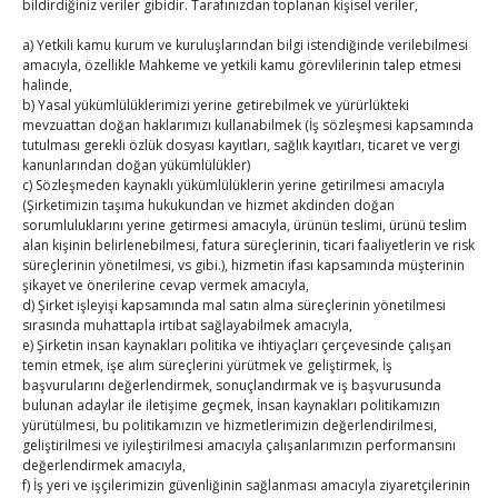
bildirdiğiniz veriler gibidir. Tarafınızdan toplanan kişisel veriler,
17
18
19
20
21
22
23
a) Yetkili kamu kurum ve kuruluşlarından bilgi istendiğinde verilebilmesi
24
25
26
27
28
29
30
amacıyla, özellikle Mahkeme ve yetkili kamu görevlilerinin talep etmesi
31
halinde,
b) Yasal yükümlülüklerimizi yerine getirebilmek ve yürürlükteki
mevzuattan doğan haklarımızı kullanabilmek (İş sözleşmesi kapsamında
« Tem
tutulması gerekli özlük dosyası kayıtları, sağlık kayıtları, ticaret ve vergi
kanunlarından doğan yükümlülükler)
c) Sözleşmeden kaynaklı yükümlülüklerin yerine getirilmesi amacıyla
E-BÜLTEN
(Şirketimizin taşıma hukukundan ve hizmet akdinden doğan
sorumluluklarını yerine getirmesi amacıyla, ürünün teslimi, ürünü teslim
alan kişinin belirlenebilmesi, fatura süreçlerinin, ticari faaliyetlerin ve risk
Kasaba Ekonomi Dergisi
süreçlerinin yönetilmesi, vs gibi.), hizmetin ifası kapsamında müşterinin
şikayet ve önerilerine cevap vermek amacıyla,
TOBB HABER
d) Şirket işleyişi kapsamında mal satın alma süreçlerinin yönetilmesi
sırasında muhattapla irtibat sağlayabilmek amacıyla,
TUTSO İktisadi Durum Raporu
e) Şirketin insan kaynakları politika ve ihtiyaçları çerçevesinde çalışan
temin etmek, işe alım süreçlerini yürütmek ve geliştirmek, İş
başvurularını değerlendirmek, sonuçlandırmak ve iş başvurusunda
Kahramanmaraş Ticaret ve Sanayi Odası’nın yeni
bulunan adaylar ile iletişime geçmek, İnsan kaynakları politikamızın
binası hizmete açıldı
yürütülmesi, bu politikamızın ve hizmetlerimizin değerlendirilmesi,
geliştirilmesi ve iyileştirilmesi amacıyla çalışanlarımızın performansını
Diren ailesine taziye ziyareti
değerlendirmek amacıyla,
f) İş yeri ve işçilerimizin güvenliğinin sağlanması amacıyla ziyaretçilerinin