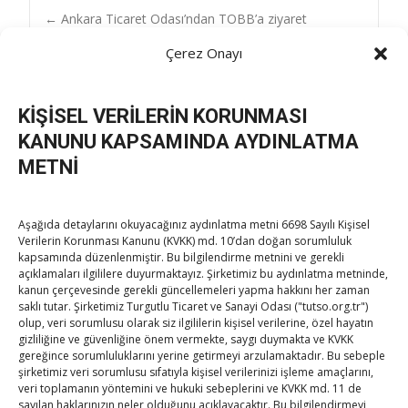
Post
←
Ankara Ticaret Odası’ndan TOBB’a ziyaret
Çalışma ve Sosyal Güvenlik Bakanı Işıkhan’a taziye
Çerez Onayı
ziyareti
→
navigation
KİŞİSEL VERİLERİN KORUNMASI
KANUNU KAPSAMINDA AYDINLATMA
METNİ
TOBB Son Yazılar
Aşağıda detaylarını okuyacağınız aydınlatma metni 6698 Sayılı Kişisel
Verilerin Korunması Kanunu (KVKK) md. 10’dan doğan sorumluluk
kapsamında düzenlenmiştir. Bu bilgilendirme metnini ve gerekli
Kahramanmaraş Ticaret ve Sanayi Odası’nın yeni
açıklamaları ilgililere duyurmaktayız. Şirketimiz bu aydınlatma metninde,
binası hizmete açıldı
kanun çerçevesinde gerekli güncellemeleri yapma hakkını her zaman
saklı tutar. Şirketimiz Turgutlu Ticaret ve Sanayi Odası ("tutso.org.tr")
By
TUTSO
on Ağu 5, 2026
olup, veri sorumlusu olarak siz ilgililerin kişisel verilerine, özel hayatın
gizliliğine ve güvenliğine önem vermekte, saygı duymakta ve KVKK
Diren ailesine taziye ziyareti
gereğince sorumluluklarını yerine getirmeyi arzulamaktadır. Bu sebeple
şirketimiz veri sorumlusu sıfatıyla kişisel verilerinizi işleme amaçlarını,
By
TUTSO
on Ağu 4, 2026
veri toplamanın yöntemini ve hukuki sebeplerini ve KVKK md. 11 de
sayılan haklarınızın neler olduğunu açıklayacaktır. Bu bilgilendirmeyi,