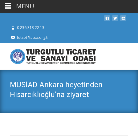
MENU
0 236 313 22 13
tutso@tutso.org.tr
MÜSİAD Ankara heyetinden
Hisarcıklıoğlu’na ziyaret