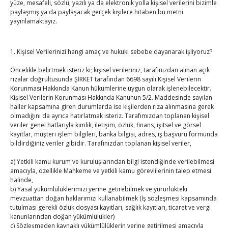
yüze, mesafeli, sözlü, yazılı ya da elektronik yolla kişisel verilerini bizimle
paylaşmış ya da paylaşacak gerçek kişilere hitaben bu metni
3
4
5
6
7
8
9
yayınlamaktayız.
10
11
12
13
14
15
16
17
18
19
20
21
22
23
1. Kişisel Verilerinizi hangi amaç ve hukuki sebebe dayanarak işliyoruz?
24
25
26
27
28
29
30
Öncelikle belirtmek isteriz ki; kişisel verileriniz, tarafınızdan alınan açık
31
rızalar doğrultusunda ŞİRKET tarafından 6698 sayılı Kişisel Verilerin
Korunması Hakkında Kanun hükümlerine uygun olarak işlenebilecektir.
« Tem
Kişisel Verilerin Korunması Hakkında Kanunun 5/2. Maddesinde sayılan
haller kapsamına giren durumlarda ise kişilerden rıza alınmasına gerek
olmadığını da ayrıca hatırlatmak isteriz. Tarafımızdan toplanan kişisel
veriler genel hatlarıyla kimlik, iletişim, özlük, finans, işitsel ve görsel
E-BÜLTEN
kayıtlar, müşteri işlem bilgileri, banka bilgisi, adres, iş başvuru formunda
bildirdiğiniz veriler gibidir. Tarafınızdan toplanan kişisel veriler,
Kasaba Ekonomi Dergisi
a) Yetkili kamu kurum ve kuruluşlarından bilgi istendiğinde verilebilmesi
TOBB HABER
amacıyla, özellikle Mahkeme ve yetkili kamu görevlilerinin talep etmesi
halinde,
b) Yasal yükümlülüklerimizi yerine getirebilmek ve yürürlükteki
TUTSO İktisadi Durum Raporu
mevzuattan doğan haklarımızı kullanabilmek (İş sözleşmesi kapsamında
tutulması gerekli özlük dosyası kayıtları, sağlık kayıtları, ticaret ve vergi
Hisarcıklıoğlu ICCD Genel Sekreteri Khalawi ile görüştü
kanunlarından doğan yükümlülükler)
c) Sözleşmeden kaynaklı yükümlülüklerin yerine getirilmesi amacıyla