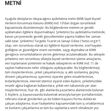
Kahramanmaraş Ticaret ve Sanayi Odası’nın yeni
METNİ
binası hizmete açıldı
By
TUTSO
on Ağu 5, 2026
Aşağıda detaylarını okuyacağınız aydınlatma metni 6698 Sayılı Kişisel
Verilerin Korunması Kanunu (KVKK) md. 10’dan doğan sorumluluk
Diren ailesine taziye ziyareti
kapsamında düzenlenmiştir. Bu bilgilendirme metnini ve gerekli
By
TUTSO
on Ağu 4, 2026
açıklamaları ilgililere duyurmaktayız. Şirketimiz bu aydınlatma metninde,
kanun çerçevesinde gerekli güncellemeleri yapma hakkını her zaman
saklı tutar. Şirketimiz Turgutlu Ticaret ve Sanayi Odası ("tutso.org.tr")
olup, veri sorumlusu olarak siz ilgililerin kişisel verilerine, özel hayatın
Hisarcıklıoğlu, Ardahan Üniversitesi Rektörü Prof. Dr.
gizliliğine ve güvenliğine önem vermekte, saygı duymakta ve KVKK
gereğince sorumluluklarını yerine getirmeyi arzulamaktadır. Bu sebeple
Emiroğlu’nu kabul etti
şirketimiz veri sorumlusu sıfatıyla kişisel verilerinizi işleme amaçlarını,
By
TUTSO
on Ağu 4, 2026
veri toplamanın yöntemini ve hukuki sebeplerini ve KVKK md. 11 de
sayılan haklarınızın neler olduğunu açıklayacaktır. Bu bilgilendirmeyi,
tüm müşterilerimize, şirket çalışanlarımıza, iş akti sonlanmış geçmiş
Hisarcıklıoğlu Muğla İl/İlçe Oda / Borsa Meclis Üyeleri
dönem çalışanlarımıza, işyerimizi ziyarete gelen misafirlerimize,
ile buluştu
tedarikçilerimize, internet sitemizi ziyaret eden kişilere, şirketimizdeki
By
TUTSO
on Ağu 2, 2026
misafir ağına bağlanan kullanıcılara, şirket veri tabanında yer alan
müşterilerimize, fuar vb. gibi alanlarda pazarlama alanlarında bulunan
3. Kişilere, iş başvurusunda bulunmak amacıyla kariyer portallarından,
Ağustos 2026
referans olarak gönderilen ya da fiziken başvuru formu dolduran
P
S
Ç
P
C
C
P
çalışan adaylarına, ticari faaliyetimiz kapsamındaki tüm iş ortaklarımıza
ve bunların çalışanlarına ve tüm bu sayılanlara sınırlı olmaksızın yüz
1
2