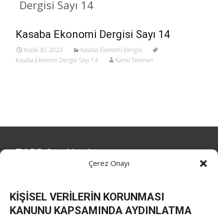
Dergisi Sayı 14
Kasaba Ekonomi Dergisi Sayı 14
Aralık 30, 2023
Kasaba Ekonomi Dergisi
Kasaba Ekonomi Dergisi Sayı 14
Kamil Tekmen
TOBB Son Yazılar
Çerez Onayı
Hisarcıklıoğlu ICCD Genel Sekreteri Khalawi ile görüştü
By
TUTSO
on Ağu 7, 2026
KİŞİSEL VERİLERİN KORUNMASI
KANUNU KAPSAMINDA AYDINLATMA