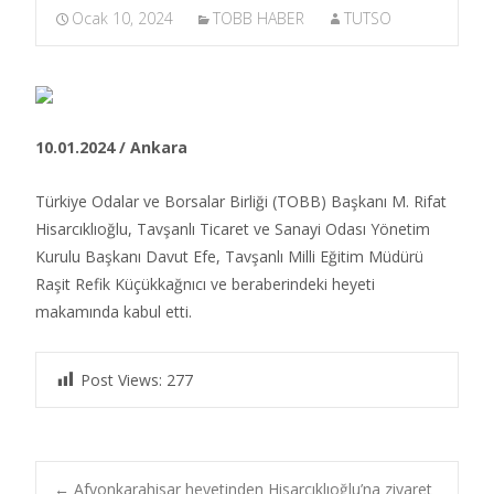
Ocak 10, 2024
TOBB HABER
TUTSO
10.01.2024 / Ankara
Türkiye Odalar ve Borsalar Birliği (TOBB) Başkanı M. Rifat
Hisarcıklıoğlu, Tavşanlı Ticaret ve Sanayi Odası Yönetim
Kurulu Başkanı Davut Efe, Tavşanlı Milli Eğitim Müdürü
Raşit Refik Küçükkağnıcı ve beraberindeki heyeti
makamında kabul etti.​
Post Views:
277
←
Afyonkarahisar heyetinden Hisarcıklıoğlu’na ziyaret