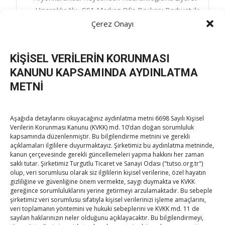
Post
Hisarcıklıoğlu, GS1 Merkez Ofis Başkanı Barbuat ile
görüştü
→
Çerez Onayı
navigation
KİŞİSEL VERİLERİN KORUNMASI
KANUNU KAPSAMINDA AYDINLATMA
METNİ
TOBB Son Yazılar
Aşağıda detaylarını okuyacağınız aydınlatma metni 6698 Sayılı Kişisel
Verilerin Korunması Kanunu (KVKK) md. 10’dan doğan sorumluluk
Kahramanmaraş Ticaret ve Sanayi Odası’nın yeni
kapsamında düzenlenmiştir. Bu bilgilendirme metnini ve gerekli
açıklamaları ilgililere duyurmaktayız. Şirketimiz bu aydınlatma metninde,
binası hizmete açıldı
kanun çerçevesinde gerekli güncellemeleri yapma hakkını her zaman
By
TUTSO
on Ağu 5, 2026
saklı tutar. Şirketimiz Turgutlu Ticaret ve Sanayi Odası ("tutso.org.tr")
olup, veri sorumlusu olarak siz ilgililerin kişisel verilerine, özel hayatın
gizliliğine ve güvenliğine önem vermekte, saygı duymakta ve KVKK
Diren ailesine taziye ziyareti
gereğince sorumluluklarını yerine getirmeyi arzulamaktadır. Bu sebeple
By
TUTSO
on Ağu 4, 2026
şirketimiz veri sorumlusu sıfatıyla kişisel verilerinizi işleme amaçlarını,
veri toplamanın yöntemini ve hukuki sebeplerini ve KVKK md. 11 de
sayılan haklarınızın neler olduğunu açıklayacaktır. Bu bilgilendirmeyi,