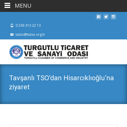
MENU
0 236 313 22 13
tutso@tutso.org.tr
Tavşanlı TSO’dan Hisarcıklıoğlu’na
ziyaret