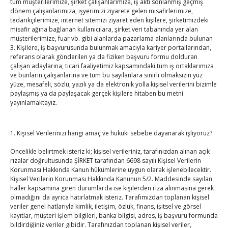
tüm müşterilerimize, şirket çalışanlarımıza, iş akti sonlanmış geçmiş
Hisarcıklıoğlu, Ardahan Üniversitesi Rektörü Prof. Dr.
dönem çalışanlarımıza, işyerimizi ziyarete gelen misafirlerimize,
Emiroğlu’nu kabul etti
tedarikçilerimize, internet sitemizi ziyaret eden kişilere, şirketimizdeki
misafir ağına bağlanan kullanıcılara, şirket veri tabanında yer alan
By
TUTSO
on Ağu 4, 2026
müşterilerimize, fuar vb. gibi alanlarda pazarlama alanlarında bulunan
3. Kişilere, iş başvurusunda bulunmak amacıyla kariyer portallarından,
Hisarcıklıoğlu Muğla İl/İlçe Oda / Borsa Meclis Üyeleri
referans olarak gönderilen ya da fiziken başvuru formu dolduran
çalışan adaylarına, ticari faaliyetimiz kapsamındaki tüm iş ortaklarımıza
ile buluştu
ve bunların çalışanlarına ve tüm bu sayılanlara sınırlı olmaksızın yüz
By
TUTSO
on Ağu 2, 2026
yüze, mesafeli, sözlü, yazılı ya da elektronik yolla kişisel verilerini bizimle
paylaşmış ya da paylaşacak gerçek kişilere hitaben bu metni
yayınlamaktayız.
Hisarcıklıoğlu Muğla Ticaret Borsası’nı ziyaret etti
By
TUTSO
on Ağu 1, 2026
1. Kişisel Verilerinizi hangi amaç ve hukuki sebebe dayanarak işliyoruz?
Ağustos 2026
Öncelikle belirtmek isteriz ki; kişisel verileriniz, tarafınızdan alınan açık
rızalar doğrultusunda ŞİRKET tarafından 6698 sayılı Kişisel Verilerin
P
S
Ç
P
C
C
P
Korunması Hakkında Kanun hükümlerine uygun olarak işlenebilecektir.
Kişisel Verilerin Korunması Hakkında Kanunun 5/2. Maddesinde sayılan
1
2
haller kapsamına giren durumlarda ise kişilerden rıza alınmasına gerek
3
4
5
6
7
8
9
olmadığını da ayrıca hatırlatmak isteriz. Tarafımızdan toplanan kişisel
veriler genel hatlarıyla kimlik, iletişim, özlük, finans, işitsel ve görsel
10
11
12
13
14
15
16
kayıtlar, müşteri işlem bilgileri, banka bilgisi, adres, iş başvuru formunda
17
18
19
20
21
22
23
bildirdiğiniz veriler gibidir. Tarafınızdan toplanan kişisel veriler,