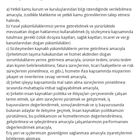
24
25
26
27
28
29
30
a) Yetkili kamu kurum ve kuruluşlarından bilgi istendiğinde verilebilmesi
amacıyla, özellikle Mahkeme ve yetkili kamu görevlilerinin talep etmesi
31
halinde,
b) Yasal yükümlülüklerimizi yerine getirebilmek ve yürürlükteki
« Tem
mevzuattan doğan haklarımızı kullanabilmek (İş sözleşmesi kapsamında
tutulması gerekli özlük dosyası kayıtları, sağlık kayıtları, ticaret ve vergi
kanunlarından doğan yükümlülükler)
c) Sözleşmeden kaynaklı yükümlülüklerin yerine getirilmesi amacıyla
E-BÜLTEN
(Şirketimizin taşıma hukukundan ve hizmet akdinden doğan
sorumluluklarını yerine getirmesi amacıyla, ürünün teslimi, ürünü teslim
Kasaba Ekonomi Dergisi
alan kişinin belirlenebilmesi, fatura süreçlerinin, ticari faaliyetlerin ve risk
süreçlerinin yönetilmesi, vs gibi.), hizmetin ifası kapsamında müşterinin
TOBB HABER
şikayet ve önerilerine cevap vermek amacıyla,
d) Şirket işleyişi kapsamında mal satın alma süreçlerinin yönetilmesi
sırasında muhattapla irtibat sağlayabilmek amacıyla,
TUTSO İktisadi Durum Raporu
e) Şirketin insan kaynakları politika ve ihtiyaçları çerçevesinde çalışan
temin etmek, işe alım süreçlerini yürütmek ve geliştirmek, İş
Kahramanmaraş Ticaret ve Sanayi Odası’nın yeni
başvurularını değerlendirmek, sonuçlandırmak ve iş başvurusunda
binası hizmete açıldı
bulunan adaylar ile iletişime geçmek, İnsan kaynakları politikamızın
yürütülmesi, bu politikamızın ve hizmetlerimizin değerlendirilmesi,
geliştirilmesi ve iyileştirilmesi amacıyla çalışanlarımızın performansını
Diren ailesine taziye ziyareti
değerlendirmek amacıyla,
f) İş yeri ve işçilerimizin güvenliğinin sağlanması amacıyla ziyaretçilerinin
Hisarcıklıoğlu, Ardahan Üniversitesi Rektörü Prof. Dr.
bilgilerinin alınması,