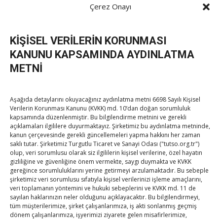
Post
Çerez Onayı
ATO Meclis Üyesi Bektaş’ı kabul
→
navigation
KİŞİSEL VERİLERİN KORUNMASI
KANUNU KAPSAMINDA AYDINLATMA
METNİ
TOBB Son Yazılar
Aşağıda detaylarını okuyacağınız aydınlatma metni 6698 Sayılı Kişisel
Verilerin Korunması Kanunu (KVKK) md. 10’dan doğan sorumluluk
kapsamında düzenlenmiştir. Bu bilgilendirme metnini ve gerekli
Hisarcıklıoğlu’ndan ‘girişimci olun’ tavsiyesi
açıklamaları ilgililere duyurmaktayız. Şirketimiz bu aydınlatma metninde,
By
TUTSO
on Ağu 8, 2026
kanun çerçevesinde gerekli güncellemeleri yapma hakkını her zaman
saklı tutar. Şirketimiz Turgutlu Ticaret ve Sanayi Odası ("tutso.org.tr")
olup, veri sorumlusu olarak siz ilgililerin kişisel verilerine, özel hayatın
gizliliğine ve güvenliğine önem vermekte, saygı duymakta ve KVKK
SEDDK Başkanı Menteş’e ziyaret
gereğince sorumluluklarını yerine getirmeyi arzulamaktadır. Bu sebeple
By
TUTSO
on Ağu 8, 2026
şirketimiz veri sorumlusu sıfatıyla kişisel verilerinizi işleme amaçlarını,
veri toplamanın yöntemini ve hukuki sebeplerini ve KVKK md. 11 de
sayılan haklarınızın neler olduğunu açıklayacaktır. Bu bilgilendirmeyi,
tüm müşterilerimize, şirket çalışanlarımıza, iş akti sonlanmış geçmiş
Hisarcıklıoğlu ICCD Genel Sekreteri Khalawi ile görüştü
dönem çalışanlarımıza, işyerimizi ziyarete gelen misafirlerimize,