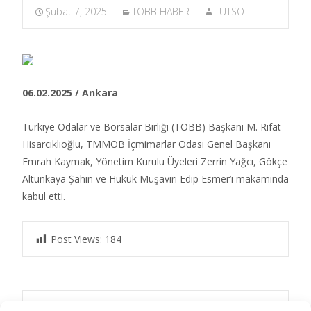
Şubat 7, 2025
TOBB HABER
TUTSO
06.02.2025 / Ankara
Türkiye Odalar ve Borsalar Birliği (TOBB) Başkanı M. Rifat
Hisarcıklıoğlu, TMMOB İçmimarlar Odası Genel Başkanı
Emrah Kaymak, Yönetim Kurulu Üyeleri Zerrin Yağcı, Gökçe
Altunkaya Şahin ve Hukuk Müşaviri Edip Esmer’i makamında
kabul etti.​
Post Views:
184
←
Türkiye Odalar ve Borsalar Birliği 73 yaşında…