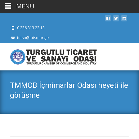
MENU
0 236 313 22 13
tutso@tutso.org.tr
TMMOB İçmimarlar Odası heyeti ile
görüşme