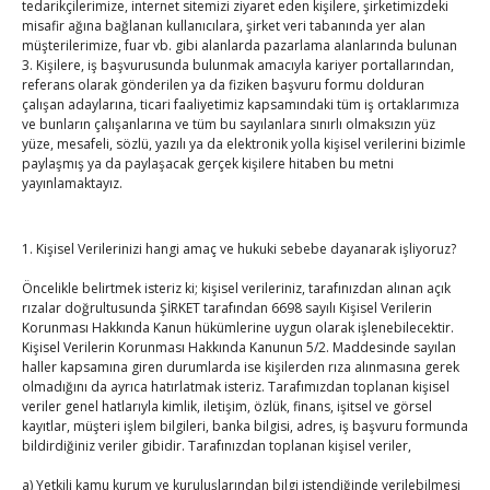
tedarikçilerimize, internet sitemizi ziyaret eden kişilere, şirketimizdeki
By
TUTSO
on Ağu 7, 2026
misafir ağına bağlanan kullanıcılara, şirket veri tabanında yer alan
müşterilerimize, fuar vb. gibi alanlarda pazarlama alanlarında bulunan
3. Kişilere, iş başvurusunda bulunmak amacıyla kariyer portallarından,
referans olarak gönderilen ya da fiziken başvuru formu dolduran
Kahramanmaraş Ticaret ve Sanayi Odası’nın yeni
çalışan adaylarına, ticari faaliyetimiz kapsamındaki tüm iş ortaklarımıza
binası hizmete açıldı
ve bunların çalışanlarına ve tüm bu sayılanlara sınırlı olmaksızın yüz
By
TUTSO
on Ağu 5, 2026
yüze, mesafeli, sözlü, yazılı ya da elektronik yolla kişisel verilerini bizimle
paylaşmış ya da paylaşacak gerçek kişilere hitaben bu metni
yayınlamaktayız.
Diren ailesine taziye ziyareti
By
TUTSO
on Ağu 4, 2026
1. Kişisel Verilerinizi hangi amaç ve hukuki sebebe dayanarak işliyoruz?
Öncelikle belirtmek isteriz ki; kişisel verileriniz, tarafınızdan alınan açık
Ağustos 2026
rızalar doğrultusunda ŞİRKET tarafından 6698 sayılı Kişisel Verilerin
P
S
Ç
P
C
C
P
Korunması Hakkında Kanun hükümlerine uygun olarak işlenebilecektir.
Kişisel Verilerin Korunması Hakkında Kanunun 5/2. Maddesinde sayılan
1
2
haller kapsamına giren durumlarda ise kişilerden rıza alınmasına gerek
olmadığını da ayrıca hatırlatmak isteriz. Tarafımızdan toplanan kişisel
3
4
5
6
7
8
9
veriler genel hatlarıyla kimlik, iletişim, özlük, finans, işitsel ve görsel
10
11
12
13
14
15
16
kayıtlar, müşteri işlem bilgileri, banka bilgisi, adres, iş başvuru formunda
bildirdiğiniz veriler gibidir. Tarafınızdan toplanan kişisel veriler,
17
18
19
20
21
22
23
24
25
26
27
28
29
30
a) Yetkili kamu kurum ve kuruluşlarından bilgi istendiğinde verilebilmesi