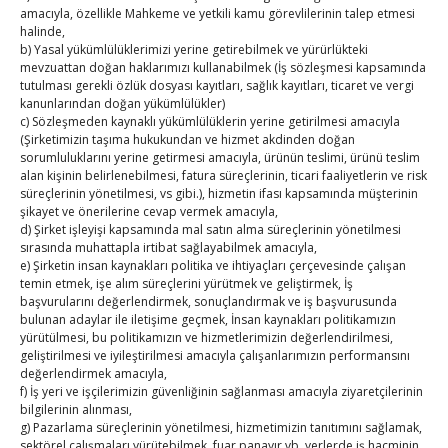
amacıyla, özellikle Mahkeme ve yetkili kamu görevlilerinin talep etmesi
31
halinde,
b) Yasal yükümlülüklerimizi yerine getirebilmek ve yürürlükteki
mevzuattan doğan haklarımızı kullanabilmek (İş sözleşmesi kapsamında
« Tem
tutulması gerekli özlük dosyası kayıtları, sağlık kayıtları, ticaret ve vergi
kanunlarından doğan yükümlülükler)
c) Sözleşmeden kaynaklı yükümlülüklerin yerine getirilmesi amacıyla
E-BÜLTEN
(Şirketimizin taşıma hukukundan ve hizmet akdinden doğan
sorumluluklarını yerine getirmesi amacıyla, ürünün teslimi, ürünü teslim
Kasaba Ekonomi Dergisi
alan kişinin belirlenebilmesi, fatura süreçlerinin, ticari faaliyetlerin ve risk
süreçlerinin yönetilmesi, vs gibi.), hizmetin ifası kapsamında müşterinin
şikayet ve önerilerine cevap vermek amacıyla,
TOBB HABER
d) Şirket işleyişi kapsamında mal satın alma süreçlerinin yönetilmesi
sırasında muhattapla irtibat sağlayabilmek amacıyla,
TUTSO İktisadi Durum Raporu
e) Şirketin insan kaynakları politika ve ihtiyaçları çerçevesinde çalışan
temin etmek, işe alım süreçlerini yürütmek ve geliştirmek, İş
Hisarcıklıoğlu’ndan ‘girişimci olun’ tavsiyesi
başvurularını değerlendirmek, sonuçlandırmak ve iş başvurusunda
bulunan adaylar ile iletişime geçmek, İnsan kaynakları politikamızın
yürütülmesi, bu politikamızın ve hizmetlerimizin değerlendirilmesi,
SEDDK Başkanı Menteş’e ziyaret
geliştirilmesi ve iyileştirilmesi amacıyla çalışanlarımızın performansını
değerlendirmek amacıyla,
Hisarcıklıoğlu ICCD Genel Sekreteri Khalawi ile görüştü
f) İş yeri ve işçilerimizin güvenliğinin sağlanması amacıyla ziyaretçilerinin
bilgilerinin alınması,
Kahramanmaraş Ticaret ve Sanayi Odası’nın yeni
g) Pazarlama süreçlerinin yönetilmesi, hizmetimizin tanıtımını sağlamak,
sektörel çalışmaları yürütebilmek, fuar panayır vb. yerlerde iş hacminin