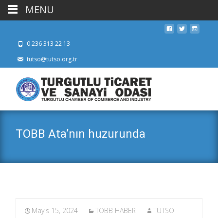
MENU
0 236 313 22 13
tutso@tutso.org.tr
TOBB Ata’nın huzurunda
Mayıs 15, 2024
TOBB HABER
TUTSO