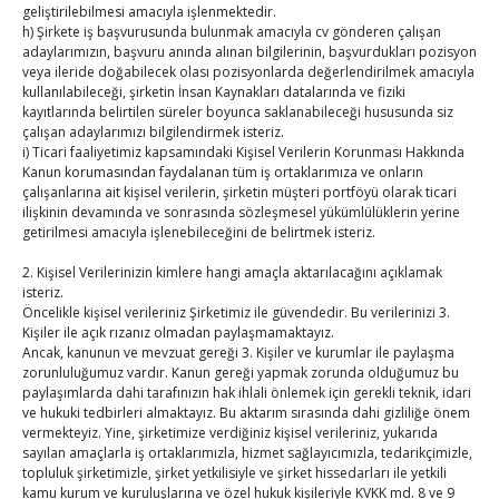
17
18
19
20
21
22
23
geliştirilebilmesi amacıyla işlenmektedir.
h) Şirkete iş başvurusunda bulunmak amacıyla cv gönderen çalışan
24
25
26
27
28
29
30
adaylarımızın, başvuru anında alınan bilgilerinin, başvurdukları pozisyon
31
veya ileride doğabilecek olası pozisyonlarda değerlendirilmek amacıyla
kullanılabileceği, şirketin İnsan Kaynakları datalarında ve fiziki
kayıtlarında belirtilen süreler boyunca saklanabileceği hususunda siz
« Tem
çalışan adaylarımızı bilgilendirmek isteriz.
i) Ticari faaliyetimiz kapsamındaki Kişisel Verilerin Korunması Hakkında
Kanun korumasından faydalanan tüm iş ortaklarımıza ve onların
E-BÜLTEN
çalışanlarına ait kişisel verilerin, şirketin müşteri portföyü olarak ticari
ilişkinin devamında ve sonrasında sözleşmesel yükümlülüklerin yerine
getirilmesi amacıyla işlenebileceğini de belirtmek isteriz.
Kasaba Ekonomi Dergisi
2. Kişisel Verilerinizin kimlere hangi amaçla aktarılacağını açıklamak
TOBB HABER
isteriz.
Öncelikle kişisel verileriniz Şirketimiz ile güvendedir. Bu verilerinizi 3.
TUTSO İktisadi Durum Raporu
Kişiler ile açık rızanız olmadan paylaşmamaktayız.
Ancak, kanunun ve mevzuat gereği 3. Kişiler ve kurumlar ile paylaşma
zorunluluğumuz vardır. Kanun gereği yapmak zorunda olduğumuz bu
Kahramanmaraş Ticaret ve Sanayi Odası’nın yeni
paylaşımlarda dahi tarafınızın hak ihlali önlemek için gerekli teknik, idari
binası hizmete açıldı
ve hukuki tedbirleri almaktayız. Bu aktarım sırasında dahi gizliliğe önem
vermekteyiz. Yine, şirketimize verdiğiniz kişisel verileriniz, yukarıda
Diren ailesine taziye ziyareti
sayılan amaçlarla iş ortaklarımızla, hizmet sağlayıcımızla, tedarikçimizle,
topluluk şirketimizle, şirket yetkilisiyle ve şirket hissedarları ile yetkili
kamu kurum ve kuruluşlarına ve özel hukuk kişileriyle KVKK md. 8 ve 9