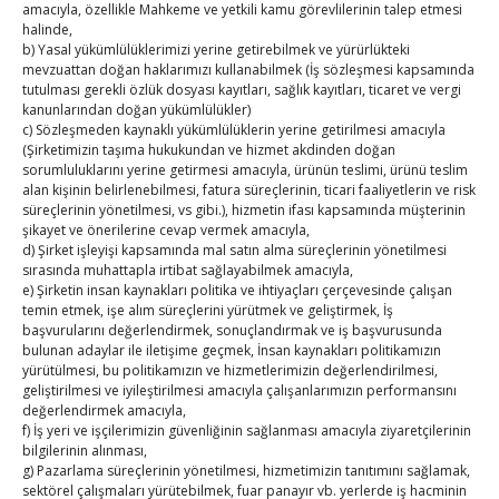
amacıyla, özellikle Mahkeme ve yetkili kamu görevlilerinin talep etmesi
Hisarcıklıoğlu, Ardahan Üniversitesi Rektörü Prof. Dr.
halinde,
b) Yasal yükümlülüklerimizi yerine getirebilmek ve yürürlükteki
Emiroğlu’nu kabul etti
mevzuattan doğan haklarımızı kullanabilmek (İş sözleşmesi kapsamında
By
TUTSO
on Ağu 4, 2026
tutulması gerekli özlük dosyası kayıtları, sağlık kayıtları, ticaret ve vergi
kanunlarından doğan yükümlülükler)
c) Sözleşmeden kaynaklı yükümlülüklerin yerine getirilmesi amacıyla
Hisarcıklıoğlu Muğla İl/İlçe Oda / Borsa Meclis Üyeleri
(Şirketimizin taşıma hukukundan ve hizmet akdinden doğan
ile buluştu
sorumluluklarını yerine getirmesi amacıyla, ürünün teslimi, ürünü teslim
By
TUTSO
on Ağu 2, 2026
alan kişinin belirlenebilmesi, fatura süreçlerinin, ticari faaliyetlerin ve risk
süreçlerinin yönetilmesi, vs gibi.), hizmetin ifası kapsamında müşterinin
şikayet ve önerilerine cevap vermek amacıyla,
Hisarcıklıoğlu Muğla Ticaret Borsası’nı ziyaret etti
d) Şirket işleyişi kapsamında mal satın alma süreçlerinin yönetilmesi
By
TUTSO
on Ağu 1, 2026
sırasında muhattapla irtibat sağlayabilmek amacıyla,
e) Şirketin insan kaynakları politika ve ihtiyaçları çerçevesinde çalışan
temin etmek, işe alım süreçlerini yürütmek ve geliştirmek, İş
başvurularını değerlendirmek, sonuçlandırmak ve iş başvurusunda
Ağustos 2026
bulunan adaylar ile iletişime geçmek, İnsan kaynakları politikamızın
yürütülmesi, bu politikamızın ve hizmetlerimizin değerlendirilmesi,
P
S
Ç
P
C
C
P
geliştirilmesi ve iyileştirilmesi amacıyla çalışanlarımızın performansını
1
2
değerlendirmek amacıyla,
f) İş yeri ve işçilerimizin güvenliğinin sağlanması amacıyla ziyaretçilerinin
3
4
5
6
7
8
9
bilgilerinin alınması,
g) Pazarlama süreçlerinin yönetilmesi, hizmetimizin tanıtımını sağlamak,
10
11
12
13
14
15
16
sektörel çalışmaları yürütebilmek, fuar panayır vb. yerlerde iş hacminin