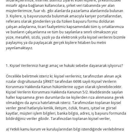
Post
tedarikçilerimize, internet sitemizi ziyaret eden kişilere, şirketimizdeki
Paketi’ni olumlu buluyoruz”
misafir ağına bağlanan kullanıcılara, şirket veri tabanında yer alan
Hisarcıklıoğlu iş dünyasının yatırım iştahı için sanayi
müşterilerimize, fuar vb. gibi alanlarda pazarlama alanlarında bulunan
navigation
3. Kişilere, iş başvurusunda bulunmak amacıyla kariyer portallarından,
bölgesi istedi
→
referans olarak gönderilen ya da fiziken başvuru formu dolduran
çalışan adaylarına, ticari faaliyetimiz kapsamındaki tüm iş ortaklarımıza
ve bunların çalışanlarına ve tüm bu sayılanlara sınırlı olmaksızın yüz
yüze, mesafeli, sözlü, yazılı ya da elektronik yolla kişisel verilerini bizimle
paylaşmış ya da paylaşacak gerçek kişilere hitaben bu metni
yayınlamaktayız.
1. Kişisel Verilerinizi hangi amaç ve hukuki sebebe dayanarak işliyoruz?
TOBB Son Yazılar
Öncelikle belirtmek isteriz ki; kişisel verileriniz, tarafınızdan alınan açık
rızalar doğrultusunda ŞİRKET tarafından 6698 sayılı Kişisel Verilerin
Kahramanmaraş Ticaret ve Sanayi Odası’nın yeni
Korunması Hakkında Kanun hükümlerine uygun olarak işlenebilecektir.
binası hizmete açıldı
Kişisel Verilerin Korunması Hakkında Kanunun 5/2. Maddesinde sayılan
By
TUTSO
on Ağu 5, 2026
haller kapsamına giren durumlarda ise kişilerden rıza alınmasına gerek
olmadığını da ayrıca hatırlatmak isteriz. Tarafımızdan toplanan kişisel
veriler genel hatlarıyla kimlik, iletişim, özlük, finans, işitsel ve görsel
Diren ailesine taziye ziyareti
kayıtlar, müşteri işlem bilgileri, banka bilgisi, adres, iş başvuru formunda
By
TUTSO
on Ağu 4, 2026
bildirdiğiniz veriler gibidir. Tarafınızdan toplanan kişisel veriler,
a) Yetkili kamu kurum ve kuruluşlarından bilgi istendiğinde verilebilmesi