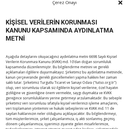
Çerez Onayı
Sizin ve silah arkadaşlarınızın necip milletimizle beraber
başardıkları, bizim en büyük övüncümüzdür. Gelecek
nesillere çizdiğiniz hedef
KİŞİSEL VERİLERİN KORUNMASI
ve gösterdiğiniz aydınlık yolun ışıltısı, asla kaybolmayacak.
KANUNU KAPSAMINDA AYDINLATMA
METNİ
Cumhuriyetimizin kurulmasında ve bugünlere gelmesinde
emeği
olanları, canlarını feda edenleri rahmet ve minnetle
Aşağıda detaylarını okuyacağınız aydınlatma metni 6698 Sayılı Kişisel
Verilerin Korunması Kanunu (KVKK) md. 10’dan doğan sorumluluk
anıyoruz.
kapsamında düzenlenmiştir. Bu bilgilendirme metnini ve gerekli
açıklamaları ilgililere duyurmaktayız. Şirketimiz bu aydınlatma metninde,
kanun çerçevesinde gerekli güncellemeleri yapma hakkını her zaman
Ruhunuz şad olsun”.
saklı tutar. Şirketimiz Turgutlu Ticaret ve Sanayi Odası ("tutso.org.tr")
olup, veri sorumlusu olarak siz ilgililerin kişisel verilerine, özel hayatın
gizliliğine ve güvenliğine önem vermekte, saygı duymakta ve KVKK
Post Views:
259
gereğince sorumluluklarını yerine getirmeyi arzulamaktadır. Bu sebeple
şirketimiz veri sorumlusu sıfatıyla kişisel verilerinizi işleme amaçlarını,
veri toplamanın yöntemini ve hukuki sebeplerini ve KVKK md. 11 de
sayılan haklarınızın neler olduğunu açıklayacaktır. Bu bilgilendirmeyi,
tüm müşterilerimize, şirket çalışanlarımıza, iş akti sonlanmış geçmiş
dönem çalışanlarımıza, işyerimizi ziyarete gelen misafirlerimize,
←
Hisarcıklıoğlu: “Kamuda Tasarruf ve Verimlilik