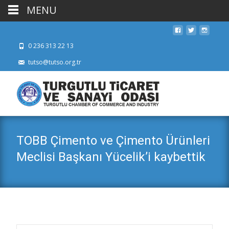
MENU
0 236 313 22 13
tutso@tutso.org.tr
TOBB Çimento ve Çimento Ürünleri
Meclisi Başkanı Yücelik’i kaybettik