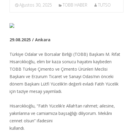
Ağustos 30, 2025
TOBB HABER
TUTSO
29.08.2025 / Ankara
Türkiye Odalar ve Borsalar Birliği (TOBB) Başkanı M. Rifat
Hisarcıklıoğlu, elim bir kaza sonucu hayatını kaybeden
TOBB Türkiye Çimento ve Çimento Ürünleri Meclisi
Başkanı ve Erzurum Ticaret ve Sanayi Odası’nın önceki
dönem Başkanı Lütfi Yücelik’in değerli evladı Fatih Yücelik
için taziye mesajı yayımladı.​
Hisarcıklıoğlu, “Fatih Yücelik’e Allah’tan rahmet; ailesine,
yakınlarına ve camiamıza başsağlığı diliyorum. Mekânı
cennet olsun” ifadesini
kullandı.