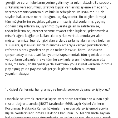
gereğince sorumluluklarını yerine getirmeyi arzulamaktadır. Bu sebeple
binası hizmete açıldı
şirketimiz veri sorumlusu sıfatıyla kişisel verilerinizi işleme amaçlarını,
By
TUTSO
on Ağu 5, 2026
veri toplamanın yöntemini ve hukuki sebeplerini ve KVKK md. 11 de
sayılan haklarınızın neler olduğunu açıklayacaktır. Bu bilgilendirmeyi,
tüm müşterilerimize, şirket çalışanlarımıza, iş akti sonlanmış geçmiş
Diren ailesine taziye ziyareti
dönem çalışanlarımıza, işyerimizi ziyarete gelen misafirlerimize,
By
TUTSO
on Ağu 4, 2026
tedarikçilerimize, internet sitemizi ziyaret eden kişilere, şirketimizdeki
misafir ağına bağlanan kullanıcılara, şirket veri tabanında yer alan
müşterilerimize, fuar vb. gibi alanlarda pazarlama alanlarında bulunan
3. Kişilere, iş başvurusunda bulunmak amacıyla kariyer portallarından,
Hisarcıklıoğlu, Ardahan Üniversitesi Rektörü Prof. Dr.
referans olarak gönderilen ya da fiziken başvuru formu dolduran
çalışan adaylarına, ticari faaliyetimiz kapsamındaki tüm iş ortaklarımıza
Emiroğlu’nu kabul etti
ve bunların çalışanlarına ve tüm bu sayılanlara sınırlı olmaksızın yüz
By
TUTSO
on Ağu 4, 2026
yüze, mesafeli, sözlü, yazılı ya da elektronik yolla kişisel verilerini bizimle
paylaşmış ya da paylaşacak gerçek kişilere hitaben bu metni
yayınlamaktayız.
Hisarcıklıoğlu Muğla İl/İlçe Oda / Borsa Meclis Üyeleri
ile buluştu
By
TUTSO
on Ağu 2, 2026
1. Kişisel Verilerinizi hangi amaç ve hukuki sebebe dayanarak işliyoruz?
Öncelikle belirtmek isteriz ki; kişisel verileriniz, tarafınızdan alınan açık
Hisarcıklıoğlu Muğla Ticaret Borsası’nı ziyaret etti
rızalar doğrultusunda ŞİRKET tarafından 6698 sayılı Kişisel Verilerin
By
TUTSO
on Ağu 1, 2026
Korunması Hakkında Kanun hükümlerine uygun olarak işlenebilecektir.
Kişisel Verilerin Korunması Hakkında Kanunun 5/2. Maddesinde sayılan
haller kapsamına giren durumlarda ise kişilerden rıza alınmasına gerek