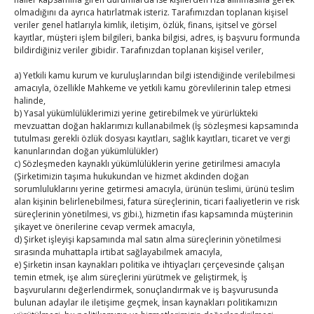
olmadığını da ayrıca hatırlatmak isteriz. Tarafımızdan toplanan kişisel
Ağustos 2026
veriler genel hatlarıyla kimlik, iletişim, özlük, finans, işitsel ve görsel
P
S
Ç
P
C
C
P
kayıtlar, müşteri işlem bilgileri, banka bilgisi, adres, iş başvuru formunda
bildirdiğiniz veriler gibidir. Tarafınızdan toplanan kişisel veriler,
1
2
3
4
5
6
7
8
9
a) Yetkili kamu kurum ve kuruluşlarından bilgi istendiğinde verilebilmesi
amacıyla, özellikle Mahkeme ve yetkili kamu görevlilerinin talep etmesi
10
11
12
13
14
15
16
halinde,
b) Yasal yükümlülüklerimizi yerine getirebilmek ve yürürlükteki
17
18
19
20
21
22
23
mevzuattan doğan haklarımızı kullanabilmek (İş sözleşmesi kapsamında
24
25
26
27
28
29
30
tutulması gerekli özlük dosyası kayıtları, sağlık kayıtları, ticaret ve vergi
kanunlarından doğan yükümlülükler)
31
c) Sözleşmeden kaynaklı yükümlülüklerin yerine getirilmesi amacıyla
(Şirketimizin taşıma hukukundan ve hizmet akdinden doğan
sorumluluklarını yerine getirmesi amacıyla, ürünün teslimi, ürünü teslim
« Tem
alan kişinin belirlenebilmesi, fatura süreçlerinin, ticari faaliyetlerin ve risk
süreçlerinin yönetilmesi, vs gibi.), hizmetin ifası kapsamında müşterinin
şikayet ve önerilerine cevap vermek amacıyla,
E-BÜLTEN
d) Şirket işleyişi kapsamında mal satın alma süreçlerinin yönetilmesi
sırasında muhattapla irtibat sağlayabilmek amacıyla,
Kasaba Ekonomi Dergisi
e) Şirketin insan kaynakları politika ve ihtiyaçları çerçevesinde çalışan
temin etmek, işe alım süreçlerini yürütmek ve geliştirmek, İş
başvurularını değerlendirmek, sonuçlandırmak ve iş başvurusunda
TOBB HABER
bulunan adaylar ile iletişime geçmek, İnsan kaynakları politikamızın