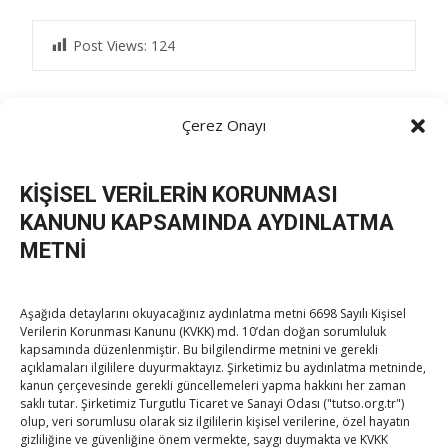
Post Views:
124
Çerez Onayı
Post
←
İMSİAD heyeti TOBB’u ziyaret etti
Avustralya TSO Başkanı Birrell, Başkan Yardımcısı
KİŞİSEL VERİLERİN KORUNMASI
Gorman ve ICC Avustralya Milli Komitesi Başkanı
navigation
Watson ile buluşma
→
KANUNU KAPSAMINDA AYDINLATMA
METNİ
Aşağıda detaylarını okuyacağınız aydınlatma metni 6698 Sayılı Kişisel
Verilerin Korunması Kanunu (KVKK) md. 10’dan doğan sorumluluk
kapsamında düzenlenmiştir. Bu bilgilendirme metnini ve gerekli
açıklamaları ilgililere duyurmaktayız. Şirketimiz bu aydınlatma metninde,
kanun çerçevesinde gerekli güncellemeleri yapma hakkını her zaman
TOBB Son Yazılar
saklı tutar. Şirketimiz Turgutlu Ticaret ve Sanayi Odası ("tutso.org.tr")
olup, veri sorumlusu olarak siz ilgililerin kişisel verilerine, özel hayatın
gizliliğine ve güvenliğine önem vermekte, saygı duymakta ve KVKK
Kahramanmaraş Ticaret ve Sanayi Odası’nın yeni