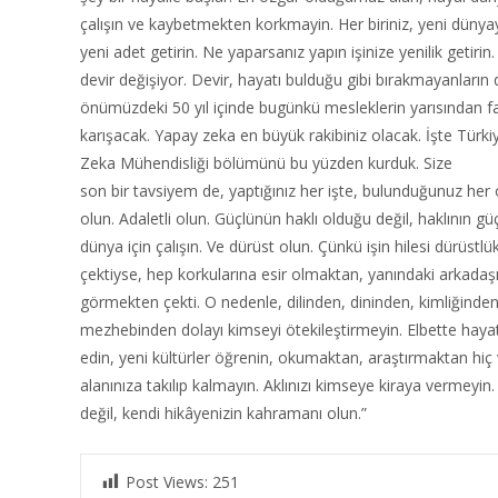
çalışın ve kaybetmekten korkmayin. Her biriniz, yeni dünyay
yeni adet getirin. Ne yaparsanız yapın işinize yenilik getiri
devir değişiyor. Devir, hayatı bulduğu gibi bırakmayanların 
önümüzdeki 50 yıl içinde bugünkü mesleklerin yarısından fa
karışacak. Yapay zeka en büyük rakibiniz olacak. İşte Türkiy
Zeka Mühendisliği bölümünü bu yüzden kurduk. Size
son bir tavsiyem de, yaptığınız her işte, bulunduğunuz her
olun. Adaletli olun. Güçlünün haklı olduğu değil, haklının gü
dünya için çalışın. Ve dürüst olun. Çünkü işin hilesi dürüstlü
çektiyse, hep korkularına esir olmaktan, yanındaki arkadaşı
görmekten çekti. O nedenle, dilinden, dininden, kimliğinde
mezhebinden dolayı kimseyi ötekileştirmeyin. Elbette haya
edin, yeni kültürler öğrenin, okumaktan, araştırmaktan hi
alanınıza takılıp kalmayın. Aklınızı kimseye kiraya vermeyin
değil, kendi hikâyenizin kahramanı olun.”
Post Views:
251