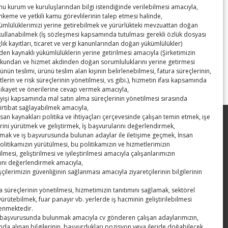
amu kurum ve kuruluşlarından bilgi istendiğinde verilebilmesi amacıyla,
hkeme ve yetkili kamu görevlilerinin talep etmesi halinde,
kümlülüklerimizi yerine getirebilmek ve yürürlükteki mevzuattan doğan
 kullanabilmek (İş sözleşmesi kapsamında tutulması gerekli özlük dosyası
TUTSO E-Bülten Haziran 2024
→
ağlık kayıtları, ticaret ve vergi kanunlarından doğan yükümlülükler)
en kaynaklı yükümlülüklerin yerine getirilmesi amacıyla (Şirketimizin
kundan ve hizmet akdinden doğan sorumluluklarını yerine getirmesi
ünün teslimi, ürünü teslim alan kişinin belirlenebilmesi, fatura süreçlerinin,
etlerin ve risk süreçlerinin yönetilmesi, vs gibi.), hizmetin ifası kapsamında
şikayet ve önerilerine cevap vermek amacıyla,
leyişi kapsamında mal satın alma süreçlerinin yönetilmesi sırasında
irtibat sağlayabilmek amacıyla,
insan kaynakları politika ve ihtiyaçları çerçevesinde çalışan temin etmek, işe
Hisarcıklıoğlu ICCD Genel Sekreteri
rini yürütmek ve geliştirmek, İş başvurularını değerlendirmek,
mak ve iş başvurusunda bulunan adaylar ile iletişime geçmek, İnsan
Khalawi ile görüştü
olitikamızın yürütülmesi, bu politikamızın ve hizmetlerimizin
lmesi, geliştirilmesi ve iyileştirilmesi amacıyla çalışanlarımızın
Kahramanmaraş Ticaret ve Sanayi
nı değerlendirmek amacıyla,
 işçilerimizin güvenliğinin sağlanması amacıyla ziyaretçilerinin bilgilerinin
Odası’nın yeni binası hizmete açıldı
 süreçlerinin yönetilmesi, hizmetimizin tanıtımını sağlamak, sektörel
Diren ailesine taziye ziyareti
yürütebilmek, fuar panayır vb. yerlerde iş hacminin geliştirilebilmesi
lenmektedir.
Hisarcıklıoğlu, Ardahan Üniversitesi
iş başvurusunda bulunmak amacıyla cv gönderen çalışan adaylarımızın,
da alınan bilgilerinin, başvurdukları pozisyon veya ileride doğabilecek
Rektörü Prof. Dr. Emiroğlu’nu kabul etti