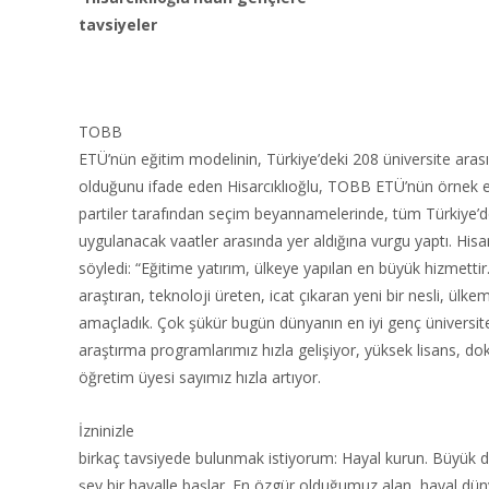
tavsiyeler
TOBB
ETÜ’nün eğitim modelinin, Türkiye’deki 208 üniversite arası
olduğunu ifade eden Hisarcıklıoğlu, TOBB ETÜ’nün örnek eğ
partiler tarafından seçim beyannamelerinde, tüm Türkiye’de
uygulanacak vaatler arasında yer aldığına vurgu yaptı. Hisar
söyledi: “Eğitime yatırım, ülkeye yapılan en büyük hizmettir
araştıran, teknoloji üreten, icat çıkaran yeni bir nesli, ülk
amaçladık. Çok şükür bugün dünyanın en iyi genç üniversitel
araştırma programlarımız hızla gelişiyor, yüksek lisans, do
öğretim üyesi sayımız hızla artıyor.
İzninizle
birkaç tavsiyede bulunmak istiyorum: Hayal kurun. Büyük 
şey bir hayalle başlar. En özgür olduğumuz alan, hayal dü