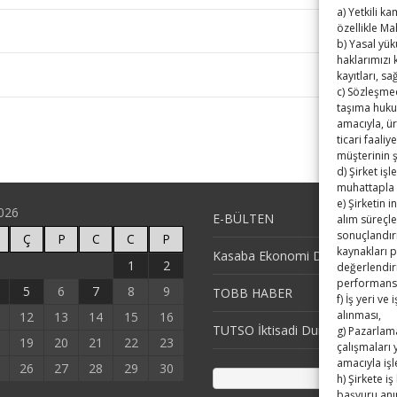
a) Yetkili k
özellikle Ma
b) Yasal yü
haklarımızı
kayıtları, s
c) Sözleşmed
taşıma huku
amacıyla, ür
ticari faaliy
müşterinin 
d) Şirket iş
muhattapla 
e) Şirketin 
026
E-BÜLTEN
alım süreçle
sonuçlandır
Ç
P
C
C
P
kaynakları p
Kasaba Ekonomi Dergisi
1
2
değerlendiri
performansı
5
6
7
8
9
TOBB HABER
f) İş yeri ve
alınması,
12
13
14
15
16
TUTSO İktisadi Durum Raporu
g) Pazarlama
19
20
21
22
23
çalışmaları 
amacıyla iş
26
27
28
29
30
h) Şirkete 
başvuru anın