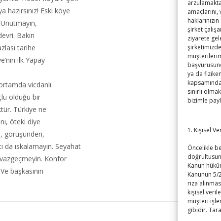
arzulamaktad
a hazırsınız! Eski köye
amaçlarını,
haklarınızın
n. Unutmayın,
şirket çalış
devri. Bakın
ziyarete gel
zlası tarihe
şirketimizde
müşterilerim
e’nin ilk Yapay
başvurusund
ya da fizike
kapsamındaki
 ortamda vicdanlı
sınırlı olmak
çlü olduğu bir
bizimle pay
ktür. Türkiye ne
nı, öteki diye
1. Kişisel V
n, görüşünden,
tı da ıskalamayın. Seyahat
Öncelikle bel
doğrultusun
ç vazgeçmeyin. Konfor
Kanun hüküm
. Ve başkasının
Kanunun 5/2
rıza alınmas
kişisel veril
müşteri işle
gibidir. Tar