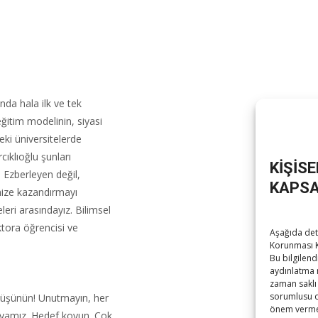
nda hala ilk ve tek
itim modelinin, siyasi
ki üniversitelerde
cıklıoğlu şunları
KİŞİS
. Ezberleyen değil,
KAPSA
emize kazandırmayı
eri arasındayız. Bilimsel
ktora öğrencisi ve
Aşağıda deta
Korunması K
Bu bilgilend
aydınlatma 
zaman saklı 
sorumlusu ola
düşünün! Unutmayın, her
önem vermek
nyamız. Hedef koyun. Çok