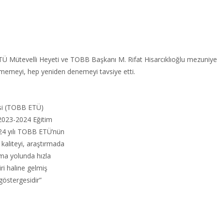
ütevelli Heyeti ve TOBB Başkanı M. Rifat Hisarcıklıoğlu mezuniyet t
tmemeyi, hep yeniden denemeyi tavsiye etti.​
esi (TOBB ETÜ)
 2023-2024 Eğitim
24 yılı TOBB ETÜ’nün
kaliteyi, araştırmada
lma yolunda hızla
ri haline gelmiş
göstergesidir”