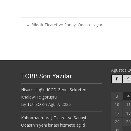
Post
←
Bilecik Ticaret ve Sanayi Odası’nı ziyaret
navigation
Ağustos 2
TOBB Son Yazılar
P
S
Hisarcıklıoğlu ICCD Genel Sekreteri
3
4
Khalawi ile görüştü
By
TUTSO
on Ağu 7, 2026
10
11
17
18
Kahramanmaraş Ticaret ve Sanayi
24
25
Odası’nın yeni binası hizmete açıldı
31