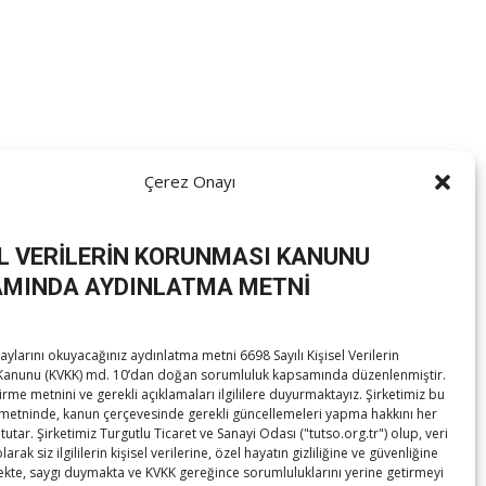
Çerez Onayı
EL VERİLERİN KORUNMASI KANUNU
MINDA AYDINLATMA METNİ
ylarını okuyacağınız aydınlatma metni 6698 Sayılı Kişisel Verilerin
anunu (KVKK) md. 10’dan doğan sorumluluk kapsamında düzenlenmiştir.
irme metnini ve gerekli açıklamaları ilgililere duyurmaktayız. Şirketimiz bu
metninde, kanun çerçevesinde gerekli güncellemeleri yapma hakkını her
tutar. Şirketimiz Turgutlu Ticaret ve Sanayi Odası ("tutso.org.tr") olup, veri
rak siz ilgililerin kişisel verilerine, özel hayatın gizliliğine ve güvenliğine
te, saygı duymakta ve KVKK gereğince sorumluluklarını yerine getirmeyi