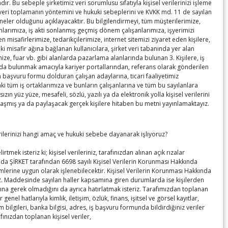
ır. Bu sebeple şirketimiz veri sorumlusu sıfatıyla kişisel verilerinizi işleme
 veri toplamanın yöntemini ve hukuki sebeplerini ve KVKK md. 11 de sayılan
 neler olduğunu açıklayacaktır. Bu bilgilendirmeyi, tüm müşterilerimize,
anlarımıza, iş akti sonlanmış geçmiş dönem çalışanlarımıza, işyerimizi
en misafirlerimize, tedarikçilerimize, internet sitemizi ziyaret eden kişilere,
ki misafir ağına bağlanan kullanıcılara, şirket veri tabanında yer alan
ize, fuar vb. gibi alanlarda pazarlama alanlarında bulunan 3. Kişilere, iş
a bulunmak amacıyla kariyer portallarından, referans olarak gönderilen
n başvuru formu dolduran çalışan adaylarına, ticari faaliyetimiz
 tüm iş ortaklarımıza ve bunların çalışanlarına ve tüm bu sayılanlara
sızın yüz yüze, mesafeli, sözlü, yazılı ya da elektronik yolla kişisel verilerini
laşmış ya da paylaşacak gerçek kişilere hitaben bu metni yayınlamaktayız.
erilerinizi hangi amaç ve hukuki sebebe dayanarak işliyoruz?
irtmek isteriz ki; kişisel verileriniz, tarafınızdan alınan açık rızalar
da ŞİRKET tarafından 6698 sayılı Kişisel Verilerin Korunması Hakkında
lerine uygun olarak işlenebilecektir. Kişisel Verilerin Korunması Hakkında
. Maddesinde sayılan haller kapsamına giren durumlarda ise kişilerden
ına gerek olmadığını da ayrıca hatırlatmak isteriz. Tarafımızdan toplanan
er genel hatlarıyla kimlik, iletişim, özlük, finans, işitsel ve görsel kayıtlar,
m bilgileri, banka bilgisi, adres, iş başvuru formunda bildirdiğiniz veriler
afınızdan toplanan kişisel veriler,