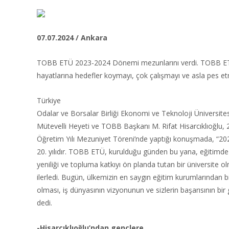
07.07.2024 / Ankara
TOBB ETÜ 2023-2024 Dönemi mezunlarını verdi. TOBB ETÜ M
hayatlarına hedefler koymayı, çok çalışmayı ve asla pes e
Türkiye
Odalar ve Borsalar Birliği Ekonomi ve Teknoloji Üniversit
Mütevelli Heyeti ve TOBB Başkanı M. Rifat Hisarcıklıoğlu,
Öğretim Yılı Mezuniyet Töreni’nde yaptığı konuşmada, “20
20. yılıdır. TOBB ETÜ, kurulduğu günden bu yana, eğitimde 
yeniliği ve topluma katkıyı ön planda tutan bir üniversite o
ilerledi. Bugün, ülkemizin en saygın eğitim kurumlarından bi
olması, iş dünyasının vizyonunun ve sizlerin başarısının bir 
dedi.
-Hisarcıklıoğlu’ndan gençlere