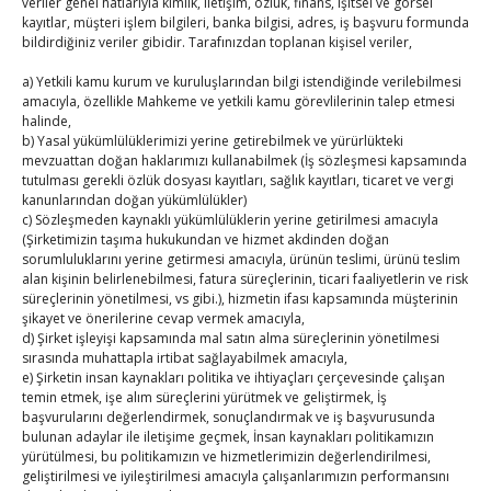
veriler genel hatlarıyla kimlik, iletişim, özlük, finans, işitsel ve görsel
kayıtlar, müşteri işlem bilgileri, banka bilgisi, adres, iş başvuru formunda
1
2
bildirdiğiniz veriler gibidir. Tarafınızdan toplanan kişisel veriler,
3
4
5
6
7
8
9
a) Yetkili kamu kurum ve kuruluşlarından bilgi istendiğinde verilebilmesi
10
11
12
13
14
15
16
amacıyla, özellikle Mahkeme ve yetkili kamu görevlilerinin talep etmesi
halinde,
17
18
19
20
21
22
23
b) Yasal yükümlülüklerimizi yerine getirebilmek ve yürürlükteki
24
25
26
27
28
29
30
mevzuattan doğan haklarımızı kullanabilmek (İş sözleşmesi kapsamında
tutulması gerekli özlük dosyası kayıtları, sağlık kayıtları, ticaret ve vergi
31
kanunlarından doğan yükümlülükler)
c) Sözleşmeden kaynaklı yükümlülüklerin yerine getirilmesi amacıyla
(Şirketimizin taşıma hukukundan ve hizmet akdinden doğan
« Tem
sorumluluklarını yerine getirmesi amacıyla, ürünün teslimi, ürünü teslim
alan kişinin belirlenebilmesi, fatura süreçlerinin, ticari faaliyetlerin ve risk
süreçlerinin yönetilmesi, vs gibi.), hizmetin ifası kapsamında müşterinin
E-BÜLTEN
şikayet ve önerilerine cevap vermek amacıyla,
d) Şirket işleyişi kapsamında mal satın alma süreçlerinin yönetilmesi
Kasaba Ekonomi Dergisi
sırasında muhattapla irtibat sağlayabilmek amacıyla,
e) Şirketin insan kaynakları politika ve ihtiyaçları çerçevesinde çalışan
temin etmek, işe alım süreçlerini yürütmek ve geliştirmek, İş
TOBB HABER
başvurularını değerlendirmek, sonuçlandırmak ve iş başvurusunda
bulunan adaylar ile iletişime geçmek, İnsan kaynakları politikamızın
TUTSO İktisadi Durum Raporu
yürütülmesi, bu politikamızın ve hizmetlerimizin değerlendirilmesi,
geliştirilmesi ve iyileştirilmesi amacıyla çalışanlarımızın performansını