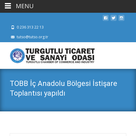
MENU
0 236 313 22 13
tutso@tutso.org.tr
TOBB İç Anadolu Bölgesi İstişare
Toplantısı yapıldı