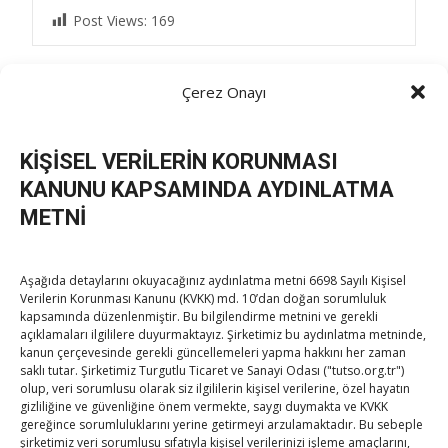
Post Views:
169
Çerez Onayı
Post
←
Üretimin devamlılığı için, zirai dondan etkilenen
çiftçilerimiz desteklenmeli
KİŞİSEL VERİLERİN KORUNMASI
Zonguldak Valisi Hacıbektaşoğlu’nu ziyaret
→
navigation
KANUNU KAPSAMINDA AYDINLATMA
METNİ
Aşağıda detaylarını okuyacağınız aydınlatma metni 6698 Sayılı Kişisel
Verilerin Korunması Kanunu (KVKK) md. 10’dan doğan sorumluluk
kapsamında düzenlenmiştir. Bu bilgilendirme metnini ve gerekli
açıklamaları ilgililere duyurmaktayız. Şirketimiz bu aydınlatma metninde,
TOBB Son Yazılar
kanun çerçevesinde gerekli güncellemeleri yapma hakkını her zaman
saklı tutar. Şirketimiz Turgutlu Ticaret ve Sanayi Odası ("tutso.org.tr")
olup, veri sorumlusu olarak siz ilgililerin kişisel verilerine, özel hayatın
SEDDK Başkanı Menteş’e ziyaret
gizliliğine ve güvenliğine önem vermekte, saygı duymakta ve KVKK
By
TUTSO
on Ağu 8, 2026
gereğince sorumluluklarını yerine getirmeyi arzulamaktadır. Bu sebeple
şirketimiz veri sorumlusu sıfatıyla kişisel verilerinizi işleme amaçlarını,