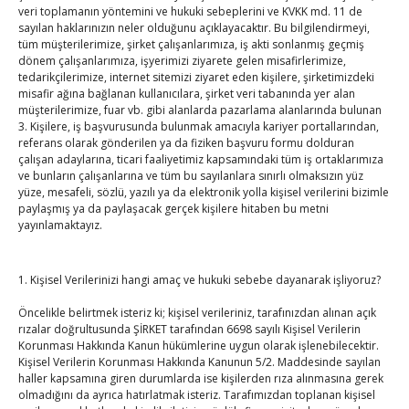
veri toplamanın yöntemini ve hukuki sebeplerini ve KVKK md. 11 de
sayılan haklarınızın neler olduğunu açıklayacaktır. Bu bilgilendirmeyi,
Hisarcıklıoğlu ICCD Genel Sekreteri Khalawi ile görüştü
tüm müşterilerimize, şirket çalışanlarımıza, iş akti sonlanmış geçmiş
By
TUTSO
on Ağu 7, 2026
dönem çalışanlarımıza, işyerimizi ziyarete gelen misafirlerimize,
tedarikçilerimize, internet sitemizi ziyaret eden kişilere, şirketimizdeki
misafir ağına bağlanan kullanıcılara, şirket veri tabanında yer alan
müşterilerimize, fuar vb. gibi alanlarda pazarlama alanlarında bulunan
Kahramanmaraş Ticaret ve Sanayi Odası’nın yeni
3. Kişilere, iş başvurusunda bulunmak amacıyla kariyer portallarından,
referans olarak gönderilen ya da fiziken başvuru formu dolduran
binası hizmete açıldı
çalışan adaylarına, ticari faaliyetimiz kapsamındaki tüm iş ortaklarımıza
By
TUTSO
on Ağu 5, 2026
ve bunların çalışanlarına ve tüm bu sayılanlara sınırlı olmaksızın yüz
yüze, mesafeli, sözlü, yazılı ya da elektronik yolla kişisel verilerini bizimle
paylaşmış ya da paylaşacak gerçek kişilere hitaben bu metni
Diren ailesine taziye ziyareti
yayınlamaktayız.
By
TUTSO
on Ağu 4, 2026
1. Kişisel Verilerinizi hangi amaç ve hukuki sebebe dayanarak işliyoruz?
Hisarcıklıoğlu, Ardahan Üniversitesi Rektörü Prof. Dr.
Öncelikle belirtmek isteriz ki; kişisel verileriniz, tarafınızdan alınan açık
Emiroğlu’nu kabul etti
rızalar doğrultusunda ŞİRKET tarafından 6698 sayılı Kişisel Verilerin
By
TUTSO
on Ağu 4, 2026
Korunması Hakkında Kanun hükümlerine uygun olarak işlenebilecektir.
Kişisel Verilerin Korunması Hakkında Kanunun 5/2. Maddesinde sayılan
haller kapsamına giren durumlarda ise kişilerden rıza alınmasına gerek
Ağustos 2026
olmadığını da ayrıca hatırlatmak isteriz. Tarafımızdan toplanan kişisel
P
S
Ç
P
C
C
P