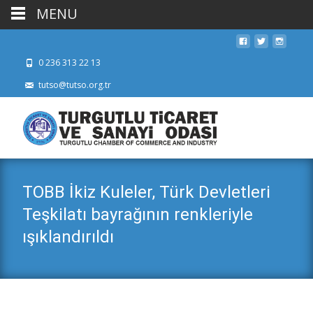
MENU
0 236 313 22 13
tutso@tutso.org.tr
TOBB İkiz Kuleler, Türk Devletleri
Teşkilatı bayrağının renkleriyle
ışıklandırıldı