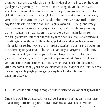
olup, veri sorumlusu olarak siz ilgililerin kişisel verilerine, özel hayatın
gizliliğine ve güvenliğine önem vermekte, saygı duymakta ve KVKK
gereğince sorumluluklarını yerine getirmeyi arzulamaktadır. Bu sebeple
şirketimiz veri sorumlusu sıfatıyla kişisel verilerinizi işleme amaçlarını,
TOBB Son Yazılar
veri toplamanın yöntemini ve hukuki sebeplerini ve KVKK md. 11 de
sayılan haklarınızın neler olduğunu açıklayacaktır. Bu bilgilendirmeyi,
tüm müşterilerimize, şirket çalışanlarımıza, iş akti sonlanmış geçmiş
Hisarcıklıoğlu’ndan ‘girişimci olun’ tavsiyesi
dönem çalışanlarımıza, işyerimizi ziyarete gelen misafirlerimize,
By
TUTSO
on Ağu 8, 2026
tedarikçilerimize, internet sitemizi ziyaret eden kişilere, şirketimizdeki
misafir ağına bağlanan kullanıcılara, şirket veri tabanında yer alan
müşterilerimize, fuar vb. gibi alanlarda pazarlama alanlarında bulunan
3. Kişilere, iş başvurusunda bulunmak amacıyla kariyer portallarından,
SEDDK Başkanı Menteş’e ziyaret
referans olarak gönderilen ya da fiziken başvuru formu dolduran
çalışan adaylarına, ticari faaliyetimiz kapsamındaki tüm iş ortaklarımıza
By
TUTSO
on Ağu 8, 2026
ve bunların çalışanlarına ve tüm bu sayılanlara sınırlı olmaksızın yüz
yüze, mesafeli, sözlü, yazılı ya da elektronik yolla kişisel verilerini bizimle
paylaşmış ya da paylaşacak gerçek kişilere hitaben bu metni
Hisarcıklıoğlu ICCD Genel Sekreteri Khalawi ile görüştü
yayınlamaktayız.
By
TUTSO
on Ağu 7, 2026
1. Kişisel Verilerinizi hangi amaç ve hukuki sebebe dayanarak işliyoruz?
Kahramanmaraş Ticaret ve Sanayi Odası’nın yeni
Öncelikle belirtmek isteriz ki; kişisel verileriniz, tarafınızdan alınan açık
rızalar doğrultusunda ŞİRKET tarafından 6698 sayılı Kişisel Verilerin
binası hizmete açıldı