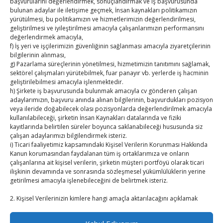
başvurularını değerlendirmek, sonuçlandırmak ve iş başvurusunda
E-BÜLTEN
bulunan adaylar ile iletişime geçmek, İnsan kaynakları politikamızın
yürütülmesi, bu politikamızın ve hizmetlerimizin değerlendirilmesi,
Kasaba Ekonomi Dergisi
geliştirilmesi ve iyileştirilmesi amacıyla çalışanlarımızın performansını
değerlendirmek amacıyla,
f) İş yeri ve işçilerimizin güvenliğinin sağlanması amacıyla ziyaretçilerinin
TOBB HABER
bilgilerinin alınması,
g) Pazarlama süreçlerinin yönetilmesi, hizmetimizin tanıtımını sağlamak,
TUTSO İktisadi Durum Raporu
sektörel çalışmaları yürütebilmek, fuar panayır vb. yerlerde iş hacminin
geliştirilebilmesi amacıyla işlenmektedir.
h) Şirkete iş başvurusunda bulunmak amacıyla cv gönderen çalışan
Hisarcıklıoğlu’ndan ‘girişimci olun’ tavsiyesi
adaylarımızın, başvuru anında alınan bilgilerinin, başvurdukları pozisyon
veya ileride doğabilecek olası pozisyonlarda değerlendirilmek amacıyla
SEDDK Başkanı Menteş’e ziyaret
kullanılabileceği, şirketin İnsan Kaynakları datalarında ve fiziki
kayıtlarında belirtilen süreler boyunca saklanabileceği hususunda siz
Hisarcıklıoğlu ICCD Genel Sekreteri Khalawi ile görüştü
çalışan adaylarımızı bilgilendirmek isteriz.
i) Ticari faaliyetimiz kapsamındaki Kişisel Verilerin Korunması Hakkında
Kanun korumasından faydalanan tüm iş ortaklarımıza ve onların
Kahramanmaraş Ticaret ve Sanayi Odası’nın yeni
çalışanlarına ait kişisel verilerin, şirketin müşteri portföyü olarak ticari
binası hizmete açıldı
ilişkinin devamında ve sonrasında sözleşmesel yükümlülüklerin yerine
getirilmesi amacıyla işlenebileceğini de belirtmek isteriz.
Diren ailesine taziye ziyareti
2. Kişisel Verilerinizin kimlere hangi amaçla aktarılacağını açıklamak
isteriz.
Öncelikle kişisel verileriniz Şirketimiz ile güvendedir. Bu verilerinizi 3.