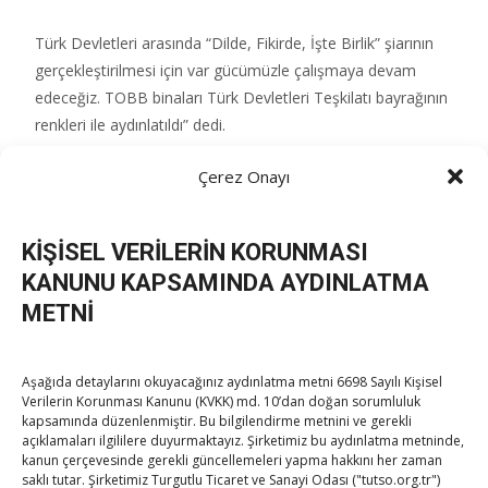
Türk Devletleri arasında “Dilde, Fikirde, İşte Birlik” şiarının
gerçekleştirilmesi için var gücümüzle çalışmaya devam
edeceğiz. TOBB binaları Türk Devletleri Teşkilatı bayrağının
renkleri ile aydınlatıldı” dedi.
Çerez Onayı
Post Views:
125
KİŞİSEL VERİLERİN KORUNMASI
KANUNU KAPSAMINDA AYDINLATMA
Post
←
“Arap ülkelerinde ortak yatırımlar
METNİ
gerçekleştirebiliriz”
Hisarcıklıoğlu, ETÜFEST’te öğrenci ve mezunlarla bir
navigation
araya geldi
→
Aşağıda detaylarını okuyacağınız aydınlatma metni 6698 Sayılı Kişisel
Verilerin Korunması Kanunu (KVKK) md. 10’dan doğan sorumluluk
kapsamında düzenlenmiştir. Bu bilgilendirme metnini ve gerekli
açıklamaları ilgililere duyurmaktayız. Şirketimiz bu aydınlatma metninde,
kanun çerçevesinde gerekli güncellemeleri yapma hakkını her zaman
saklı tutar. Şirketimiz Turgutlu Ticaret ve Sanayi Odası ("tutso.org.tr")