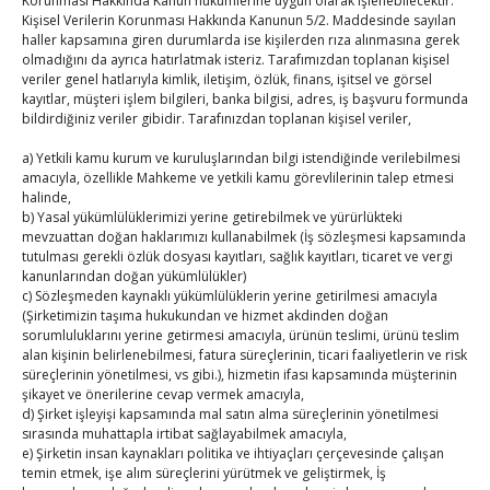
Korunması Hakkında Kanun hükümlerine uygun olarak işlenebilecektir.
By
TUTSO
on Ağu 5, 2026
Kişisel Verilerin Korunması Hakkında Kanunun 5/2. Maddesinde sayılan
haller kapsamına giren durumlarda ise kişilerden rıza alınmasına gerek
olmadığını da ayrıca hatırlatmak isteriz. Tarafımızdan toplanan kişisel
Diren ailesine taziye ziyareti
veriler genel hatlarıyla kimlik, iletişim, özlük, finans, işitsel ve görsel
By
TUTSO
on Ağu 4, 2026
kayıtlar, müşteri işlem bilgileri, banka bilgisi, adres, iş başvuru formunda
bildirdiğiniz veriler gibidir. Tarafınızdan toplanan kişisel veriler,
a) Yetkili kamu kurum ve kuruluşlarından bilgi istendiğinde verilebilmesi
Ağustos 2026
amacıyla, özellikle Mahkeme ve yetkili kamu görevlilerinin talep etmesi
P
S
Ç
P
C
C
P
halinde,
b) Yasal yükümlülüklerimizi yerine getirebilmek ve yürürlükteki
1
2
mevzuattan doğan haklarımızı kullanabilmek (İş sözleşmesi kapsamında
tutulması gerekli özlük dosyası kayıtları, sağlık kayıtları, ticaret ve vergi
3
4
5
6
7
8
9
kanunlarından doğan yükümlülükler)
10
11
12
13
14
15
16
c) Sözleşmeden kaynaklı yükümlülüklerin yerine getirilmesi amacıyla
(Şirketimizin taşıma hukukundan ve hizmet akdinden doğan
17
18
19
20
21
22
23
sorumluluklarını yerine getirmesi amacıyla, ürünün teslimi, ürünü teslim
alan kişinin belirlenebilmesi, fatura süreçlerinin, ticari faaliyetlerin ve risk
24
25
26
27
28
29
30
süreçlerinin yönetilmesi, vs gibi.), hizmetin ifası kapsamında müşterinin
31
şikayet ve önerilerine cevap vermek amacıyla,
d) Şirket işleyişi kapsamında mal satın alma süreçlerinin yönetilmesi
sırasında muhattapla irtibat sağlayabilmek amacıyla,
« Tem
e) Şirketin insan kaynakları politika ve ihtiyaçları çerçevesinde çalışan
temin etmek, işe alım süreçlerini yürütmek ve geliştirmek, İş