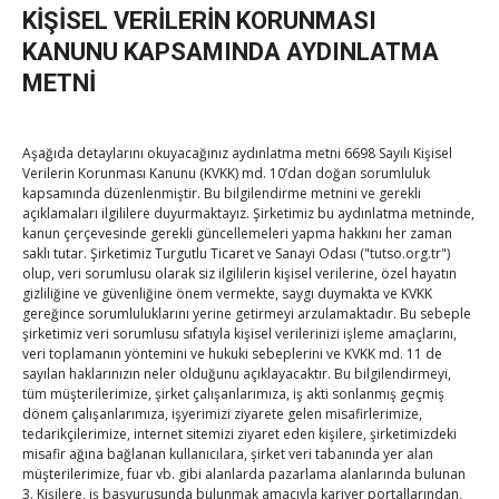
yaptığı konuşmada TDT üyesi ülkelerin ekonomik işbirliğinin
KİŞİSEL VERİLERİN KORUNMASI
gelişmesinin bu
KANUNU KAPSAMINDA AYDINLATMA
ülkelerin halklarının refahını yükselteceğini belirtti. Aliyev,
METNİ
Türk Yatırım Fonu’nun TDT ülkeleri arasındaki
ekonomik işbirliğini geliştirmeye katkı sunacağına
Aşağıda detaylarını okuyacağınız aydınlatma metni 6698 Sayılı Kişisel
inandıklarını ve bu hususta
Verilerin Korunması Kanunu (KVKK) md. 10’dan doğan sorumluluk
her türlü desteği vereceklerini kaydetti.
kapsamında düzenlenmiştir. Bu bilgilendirme metnini ve gerekli
açıklamaları ilgililere duyurmaktayız. Şirketimiz bu aydınlatma metninde,
kanun çerçevesinde gerekli güncellemeleri yapma hakkını her zaman
TDT Genel Sekreteri Ömüraliyev de ekonomik ilişkilerin
saklı tutar. Şirketimiz Turgutlu Ticaret ve Sanayi Odası ("tutso.org.tr")
geliştirilmesinin TDT ülkeleri için büyük önem arz ettiğini
olup, veri sorumlusu olarak siz ilgililerin kişisel verilerine, özel hayatın
söyledi. Ömüraliyev, TDT ülkeleri arasındaki ticaretin,
gizliliğine ve güvenliğine önem vermekte, saygı duymakta ve KVKK
gereğince sorumluluklarını yerine getirmeyi arzulamaktadır. Bu sebeple
potansiyeli
şirketimiz veri sorumlusu sıfatıyla kişisel verilerinizi işleme amaçlarını,
yansıtmadığını, yatırımların ve ticaretin artırılması için daha
veri toplamanın yöntemini ve hukuki sebeplerini ve KVKK md. 11 de
sayılan haklarınızın neler olduğunu açıklayacaktır. Bu bilgilendirmeyi,
fazla çaba sarf
tüm müşterilerimize, şirket çalışanlarımıza, iş akti sonlanmış geçmiş
edilmesi gerektiğini ifade etti.
dönem çalışanlarımıza, işyerimizi ziyarete gelen misafirlerimize,
tedarikçilerimize, internet sitemizi ziyaret eden kişilere, şirketimizdeki
misafir ağına bağlanan kullanıcılara, şirket veri tabanında yer alan
TIF Başkanı Amreyev, Türk dünyasının ekonomik açıdan
müşterilerimize, fuar vb. gibi alanlarda pazarlama alanlarında bulunan
gelişmesi ve ekonomik entegrasyona ulaşmayı
3. Kişilere, iş başvurusunda bulunmak amacıyla kariyer portallarından,