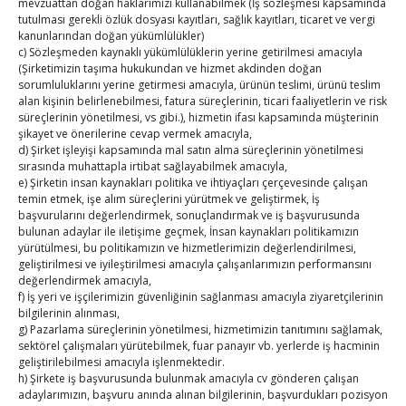
Türk iş dünyası Ukrayna’nın yeniden imarı için desteğe
mevzuattan doğan haklarımızı kullanabilmek (İş sözleşmesi kapsamında
navigation
tutulması gerekli özlük dosyası kayıtları, sağlık kayıtları, ticaret ve vergi
hazır
→
kanunlarından doğan yükümlülükler)
c) Sözleşmeden kaynaklı yükümlülüklerin yerine getirilmesi amacıyla
(Şirketimizin taşıma hukukundan ve hizmet akdinden doğan
sorumluluklarını yerine getirmesi amacıyla, ürünün teslimi, ürünü teslim
alan kişinin belirlenebilmesi, fatura süreçlerinin, ticari faaliyetlerin ve risk
süreçlerinin yönetilmesi, vs gibi.), hizmetin ifası kapsamında müşterinin
şikayet ve önerilerine cevap vermek amacıyla,
d) Şirket işleyişi kapsamında mal satın alma süreçlerinin yönetilmesi
sırasında muhattapla irtibat sağlayabilmek amacıyla,
TOBB Son Yazılar
e) Şirketin insan kaynakları politika ve ihtiyaçları çerçevesinde çalışan
temin etmek, işe alım süreçlerini yürütmek ve geliştirmek, İş
başvurularını değerlendirmek, sonuçlandırmak ve iş başvurusunda
Hisarcıklıoğlu ICCD Genel Sekreteri Khalawi ile görüştü
bulunan adaylar ile iletişime geçmek, İnsan kaynakları politikamızın
By
TUTSO
on Ağu 7, 2026
yürütülmesi, bu politikamızın ve hizmetlerimizin değerlendirilmesi,
geliştirilmesi ve iyileştirilmesi amacıyla çalışanlarımızın performansını
değerlendirmek amacıyla,
f) İş yeri ve işçilerimizin güvenliğinin sağlanması amacıyla ziyaretçilerinin
Kahramanmaraş Ticaret ve Sanayi Odası’nın yeni
bilgilerinin alınması,
g) Pazarlama süreçlerinin yönetilmesi, hizmetimizin tanıtımını sağlamak,
binası hizmete açıldı
sektörel çalışmaları yürütebilmek, fuar panayır vb. yerlerde iş hacminin
By
TUTSO
on Ağu 5, 2026
geliştirilebilmesi amacıyla işlenmektedir.
h) Şirkete iş başvurusunda bulunmak amacıyla cv gönderen çalışan
adaylarımızın, başvuru anında alınan bilgilerinin, başvurdukları pozisyon
Diren ailesine taziye ziyareti