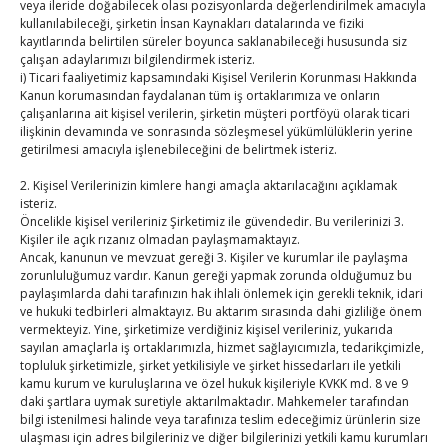
veya ileride doğabilecek olası pozisyonlarda değerlendirilmek amacıyla
By
TUTSO
on Ağu 4, 2026
kullanılabileceği, şirketin İnsan Kaynakları datalarında ve fiziki
kayıtlarında belirtilen süreler boyunca saklanabileceği hususunda siz
çalışan adaylarımızı bilgilendirmek isteriz.
i) Ticari faaliyetimiz kapsamındaki Kişisel Verilerin Korunması Hakkında
Hisarcıklıoğlu, Ardahan Üniversitesi Rektörü Prof. Dr.
Kanun korumasından faydalanan tüm iş ortaklarımıza ve onların
Emiroğlu’nu kabul etti
çalışanlarına ait kişisel verilerin, şirketin müşteri portföyü olarak ticari
ilişkinin devamında ve sonrasında sözleşmesel yükümlülüklerin yerine
By
TUTSO
on Ağu 4, 2026
getirilmesi amacıyla işlenebileceğini de belirtmek isteriz.
Hisarcıklıoğlu Muğla İl/İlçe Oda / Borsa Meclis Üyeleri
2. Kişisel Verilerinizin kimlere hangi amaçla aktarılacağını açıklamak
isteriz.
ile buluştu
Öncelikle kişisel verileriniz Şirketimiz ile güvendedir. Bu verilerinizi 3.
By
TUTSO
on Ağu 2, 2026
Kişiler ile açık rızanız olmadan paylaşmamaktayız.
Ancak, kanunun ve mevzuat gereği 3. Kişiler ve kurumlar ile paylaşma
Ağustos 2026
zorunluluğumuz vardır. Kanun gereği yapmak zorunda olduğumuz bu
paylaşımlarda dahi tarafınızın hak ihlali önlemek için gerekli teknik, idari
P
S
Ç
P
C
C
P
ve hukuki tedbirleri almaktayız. Bu aktarım sırasında dahi gizliliğe önem
vermekteyiz. Yine, şirketimize verdiğiniz kişisel verileriniz, yukarıda
1
2
sayılan amaçlarla iş ortaklarımızla, hizmet sağlayıcımızla, tedarikçimizle,
3
4
5
6
7
8
9
topluluk şirketimizle, şirket yetkilisiyle ve şirket hissedarları ile yetkili
kamu kurum ve kuruluşlarına ve özel hukuk kişileriyle KVKK md. 8 ve 9
10
11
12
13
14
15
16
daki şartlara uymak suretiyle aktarılmaktadır. Mahkemeler tarafından
bilgi istenilmesi halinde veya tarafınıza teslim edeceğimiz ürünlerin size
17
18
19
20
21
22
23
ulaşması için adres bilgileriniz ve diğer bilgilerinizi yetkili kamu kurumları