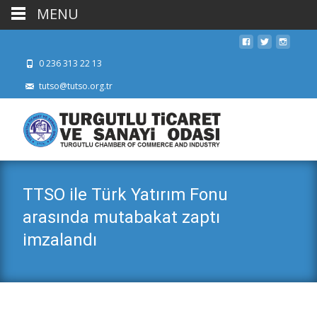
MENU
0 236 313 22 13
tutso@tutso.org.tr
TTSO ile Türk Yatırım Fonu
arasında mutabakat zaptı
imzalandı