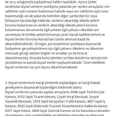
24
25
26
27
28
29
30
ile ve iş ortağımızla paylaşılması halleri sayılabilir. Ayrıca Şirket
tarafından kişisel verilerin yurtdışına yukarıda yer verilen amaçlarla; veri
31
sahibinin açık rızasının bulunması halinde veya veri sahibinin açık rızası
bulunmadığı ancak yukarıda belirtilen diğer şartlardan bir veya
« Tem
birkaçının karşılandığı hallerde; verilerin aktarıldığı ülkede yeterli
koruma bulunması ve verilerin aktarıldığı ülkede yeterli koruma
bulunmaması durumunda ilgili şirketin ilgili yabancı ülkedeki veri
sorumlusu ile birlikte yeterli korumayı yazılı olarak taahhüt etmesi ve
E-BÜLTEN
Kişisel Verileri Koruma Kurulu’nun izninin alınması kaydı ile
aktarılabilmektedir. Örneğin, personelimizin yurtdışına taşımacılık
Kasaba Ekonomi Dergisi
faaliyetinin gerçekleştirilmesi için ilgili yabancı ülkelerin ve ülkemizin
mevzuatı gereği istenen bilgiler ve evraklar ya da ihracat
TOBB HABER
departmanızda, ihracata konu işlemleri ve faturalandırma süreçlerinin
yürütülmesi sırasında kişisel verileri paylaşılmaktadır. Özel nitelikteki
kişisel verileriniz ise yurt dışına aktarılmamaktadır.
TUTSO İktisadi Durum Raporu
Hisarcıklıoğlu ICCD Genel Sekreteri Khalawi ile görüştü
3. Kişisel verilerinizin hangi yöntemle toplandığını ve hangi hukuki
gerekçelere dayanarak toplandığını bildirmek isteriz.
Kahramanmaraş Ticaret ve Sanayi Odası’nın yeni
Kişisel verileriniz yukarıda sayılan amaçlarla, 6098 sayılı Türk Borçlar
Kanunu, 6102 Sayılı Ticaret Kanunu, Çeşitli Vergi Mevzuatı, Sosyal
binası hizmete açıldı
Güvenlik Mevzuatı, 2918 Sayılı Karayolları Trafik Kanunu, 4857 sayılı İş
Kanunu, 6563 Sayılı Elektronik Ticaretin Düzenlenmesi Hakkında Kanun,
Diren ailesine taziye ziyareti
6331 Sayılı Kanun, 4458 Sayılı Gümrük Kanunu ve bu Kanunlara istinaden
düzenlenmiş olan yönetmelikler ve tebliğlere istinaden ve diğer tüm