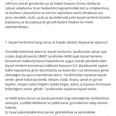
referans olarak gönderilen ya da fiziken başvuru formu dolduran
hedeflediklerini dile getirdi. Amreyev, uzun süreli vizyon ve
çalışan adaylarına, ticari faaliyetimiz kapsamındaki tüm iş ortaklarımıza
hedeflere sahip olduklarını
ve bunların çalışanlarına ve tüm bu sayılanlara sınırlı olmaksızın yüz
fakat daha yolun başında olduklarını söyleyerek dijital
yüze, mesafeli, sözlü, yazılı ya da elektronik yolla kişisel verilerini bizimle
paylaşmış ya da paylaşacak gerçek kişilere hitaben bu metni
ekonomi ve yapay zeka
yayınlamaktayız.
gibi alanlara önem verilmesi gerektiğini vurguladı.
Etkinliğin sonunda TTSO Başkanı Musayev ile TIF Başkanı
1. Kişisel Verilerinizi hangi amaç ve hukuki sebebe dayanarak işliyoruz?
Başkanı Amreyev, iki kurum arasında işbirliklerini öngören
Öncelikle belirtmek isteriz ki; kişisel verileriniz, tarafınızdan alınan açık
mutabakat zaptına
rızalar doğrultusunda ŞİRKET tarafından 6698 sayılı Kişisel Verilerin
Korunması Hakkında Kanun hükümlerine uygun olarak işlenebilecektir.
imza attı.
Kişisel Verilerin Korunması Hakkında Kanunun 5/2. Maddesinde sayılan
haller kapsamına giren durumlarda ise kişilerden rıza alınmasına gerek
olmadığını da ayrıca hatırlatmak isteriz. Tarafımızdan toplanan kişisel
Post Views:
204
veriler genel hatlarıyla kimlik, iletişim, özlük, finans, işitsel ve görsel
kayıtlar, müşteri işlem bilgileri, banka bilgisi, adres, iş başvuru formunda
bildirdiğiniz veriler gibidir. Tarafınızdan toplanan kişisel veriler,
a) Yetkili kamu kurum ve kuruluşlarından bilgi istendiğinde verilebilmesi
Post
amacıyla, özellikle Mahkeme ve yetkili kamu görevlilerinin talep etmesi
←
Hisarcıklıoğlu, Elazığ TSO Yüksek İstişare Kurulu
halinde,
üyeleriyle buluştu
b) Yasal yükümlülüklerimizi yerine getirebilmek ve yürürlükteki