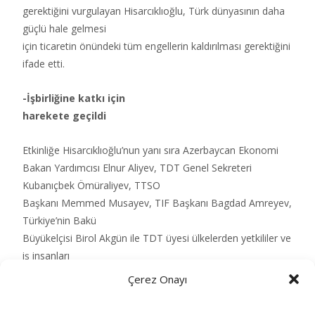
gerektiğini vurgulayan Hisarcıklıoğlu, Türk dünyasının daha
güçlü hale gelmesi
için ticaretin önündeki tüm engellerin kaldırılması gerektiğini
ifade etti.
-İşbirliğine katkı için
harekete geçildi
Etkinliğe Hisarcıklıoğlu’nun yanı sıra Azerbaycan Ekonomi
Bakan Yardımcısı Elnur Aliyev, TDT Genel Sekreteri
Kubanıçbek Ömüraliyev, TTSO
Başkanı Memmed Musayev, TIF Başkanı Bagdad Amreyev,
Türkiye’nin Bakü
Büyükelçisi Birol Akgün ile TDT üyesi ülkelerden yetkililer ve
iş insanları
katıldı.
Çerez Onayı
Azerbaycan Ekonomi Bakan Yardımcısı Aliyev etkinlikte