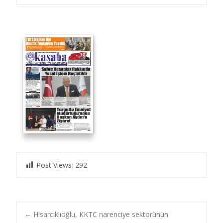
Post Views:
292
Post
←
Hisarcıklıoğlu, KKTC narenciye sektörünün