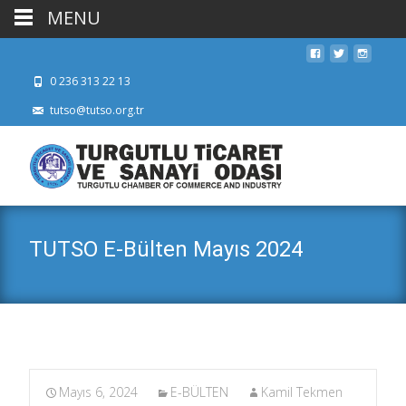
MENU
0 236 313 22 13
tutso@tutso.org.tr
TUTSO E-Bülten Mayıs 2024
Mayıs 6, 2024
E-BÜLTEN
Kamil Tekmen