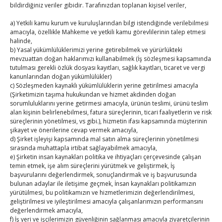
10
11
12
13
14
15
16
bildirdiğiniz veriler gibidir. Tarafınızdan toplanan kişisel veriler,
17
18
19
20
21
22
23
a) Yetkili kamu kurum ve kuruluşlarından bilgi istendiğinde verilebilmesi
24
25
26
27
28
29
30
amacıyla, özellikle Mahkeme ve yetkili kamu görevlilerinin talep etmesi
halinde,
31
b) Yasal yükümlülüklerimizi yerine getirebilmek ve yürürlükteki
mevzuattan doğan haklarımızı kullanabilmek (İş sözleşmesi kapsamında
« Tem
tutulması gerekli özlük dosyası kayıtları, sağlık kayıtları, ticaret ve vergi
kanunlarından doğan yükümlülükler)
c) Sözleşmeden kaynaklı yükümlülüklerin yerine getirilmesi amacıyla
(Şirketimizin taşıma hukukundan ve hizmet akdinden doğan
E-BÜLTEN
sorumluluklarını yerine getirmesi amacıyla, ürünün teslimi, ürünü teslim
alan kişinin belirlenebilmesi, fatura süreçlerinin, ticari faaliyetlerin ve risk
Kasaba Ekonomi Dergisi
süreçlerinin yönetilmesi, vs gibi.), hizmetin ifası kapsamında müşterinin
şikayet ve önerilerine cevap vermek amacıyla,
TOBB HABER
d) Şirket işleyişi kapsamında mal satın alma süreçlerinin yönetilmesi
sırasında muhattapla irtibat sağlayabilmek amacıyla,
e) Şirketin insan kaynakları politika ve ihtiyaçları çerçevesinde çalışan
TUTSO İktisadi Durum Raporu
temin etmek, işe alım süreçlerini yürütmek ve geliştirmek, İş
başvurularını değerlendirmek, sonuçlandırmak ve iş başvurusunda
Kahramanmaraş Ticaret ve Sanayi Odası’nın yeni
bulunan adaylar ile iletişime geçmek, İnsan kaynakları politikamızın
binası hizmete açıldı
yürütülmesi, bu politikamızın ve hizmetlerimizin değerlendirilmesi,
geliştirilmesi ve iyileştirilmesi amacıyla çalışanlarımızın performansını
değerlendirmek amacıyla,
Diren ailesine taziye ziyareti
f) İş yeri ve işçilerimizin güvenliğinin sağlanması amacıyla ziyaretçilerinin