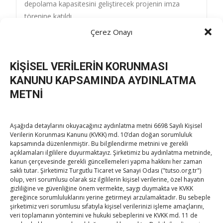
depolama kapasitesini geliştirecek projenin imza
törenine katıldı
navigation
Hisarcıklıoğlu, İkbal Gıda A.Ş. Yönetim Kurulu Başkanı
Çerez Onayı
İbrahim Evren’i kabul etti
→
KİŞİSEL VERİLERİN KORUNMASI
KANUNU KAPSAMINDA AYDINLATMA
METNİ
Aşağıda detaylarını okuyacağınız aydınlatma metni 6698 Sayılı Kişisel
TOBB Son Yazılar
Verilerin Korunması Kanunu (KVKK) md. 10’dan doğan sorumluluk
kapsamında düzenlenmiştir. Bu bilgilendirme metnini ve gerekli
Kahramanmaraş Ticaret ve Sanayi Odası’nın yeni
açıklamaları ilgililere duyurmaktayız. Şirketimiz bu aydınlatma metninde,
kanun çerçevesinde gerekli güncellemeleri yapma hakkını her zaman
binası hizmete açıldı
saklı tutar. Şirketimiz Turgutlu Ticaret ve Sanayi Odası ("tutso.org.tr")
By
TUTSO
on Ağu 5, 2026
olup, veri sorumlusu olarak siz ilgililerin kişisel verilerine, özel hayatın
gizliliğine ve güvenliğine önem vermekte, saygı duymakta ve KVKK
gereğince sorumluluklarını yerine getirmeyi arzulamaktadır. Bu sebeple
Diren ailesine taziye ziyareti
şirketimiz veri sorumlusu sıfatıyla kişisel verilerinizi işleme amaçlarını,
By
TUTSO
on Ağu 4, 2026
veri toplamanın yöntemini ve hukuki sebeplerini ve KVKK md. 11 de