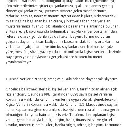
sayılan haklarınızın neler olduğunu açıklayacaktır. Bu bilgilendirmeyi,
tüm müşterilerimize, şirket çalışanlarımıza, iş akti sonlanmış geçmiş
dönem çalışanlarımıza, işyerimizi ziyarete gelen misafirlerimize,
Hisarcıklıoğlu, Ardahan Üniversitesi Rektörü Prof. Dr.
tedarikçilerimize, internet sitemizi ziyaret eden kişilere, şirketimizdeki
Emiroğlu’nu kabul etti
misafir ağına bağlanan kullanıcılara, şirket veri tabanında yer alan
müşterilerimize, fuar vb. gibi alanlarda pazarlama alanlarında bulunan
By
TUTSO
on Ağu 4, 2026
3. Kişilere, iş başvurusunda bulunmak amacıyla kariyer portallarından,
referans olarak gönderilen ya da fiziken başvuru formu dolduran
Hisarcıklıoğlu Muğla İl/İlçe Oda / Borsa Meclis Üyeleri
çalışan adaylarına, ticari faaliyetimiz kapsamındaki tüm iş ortaklarımıza
ve bunların çalışanlarına ve tüm bu sayılanlara sınırlı olmaksızın yüz
ile buluştu
yüze, mesafeli, sözlü, yazılı ya da elektronik yolla kişisel verilerini bizimle
By
TUTSO
on Ağu 2, 2026
paylaşmış ya da paylaşacak gerçek kişilere hitaben bu metni
yayınlamaktayız.
Hisarcıklıoğlu Muğla Ticaret Borsası’nı ziyaret etti
By
TUTSO
on Ağu 1, 2026
1. Kişisel Verilerinizi hangi amaç ve hukuki sebebe dayanarak işliyoruz?
Öncelikle belirtmek isteriz ki; kişisel verileriniz, tarafınızdan alınan açık
Ağustos 2026
rızalar doğrultusunda ŞİRKET tarafından 6698 sayılı Kişisel Verilerin
Korunması Hakkında Kanun hükümlerine uygun olarak işlenebilecektir.
P
S
Ç
P
C
C
P
Kişisel Verilerin Korunması Hakkında Kanunun 5/2. Maddesinde sayılan
haller kapsamına giren durumlarda ise kişilerden rıza alınmasına gerek
1
2
olmadığını da ayrıca hatırlatmak isteriz. Tarafımızdan toplanan kişisel
3
4
5
6
7
8
9
veriler genel hatlarıyla kimlik, iletişim, özlük, finans, işitsel ve görsel
kayıtlar, müşteri işlem bilgileri, banka bilgisi, adres, iş başvuru formunda