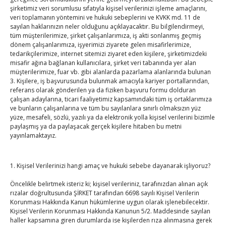
şirketimiz veri sorumlusu sıfatıyla kişisel verilerinizi işleme amaçlarını,
By
TUTSO
on Ağu 5, 2026
veri toplamanın yöntemini ve hukuki sebeplerini ve KVKK md. 11 de
sayılan haklarınızın neler olduğunu açıklayacaktır. Bu bilgilendirmeyi,
Diren ailesine taziye ziyareti
tüm müşterilerimize, şirket çalışanlarımıza, iş akti sonlanmış geçmiş
dönem çalışanlarımıza, işyerimizi ziyarete gelen misafirlerimize,
By
TUTSO
on Ağu 4, 2026
tedarikçilerimize, internet sitemizi ziyaret eden kişilere, şirketimizdeki
misafir ağına bağlanan kullanıcılara, şirket veri tabanında yer alan
müşterilerimize, fuar vb. gibi alanlarda pazarlama alanlarında bulunan
Hisarcıklıoğlu, Ardahan Üniversitesi Rektörü Prof. Dr.
3. Kişilere, iş başvurusunda bulunmak amacıyla kariyer portallarından,
referans olarak gönderilen ya da fiziken başvuru formu dolduran
Emiroğlu’nu kabul etti
çalışan adaylarına, ticari faaliyetimiz kapsamındaki tüm iş ortaklarımıza
By
TUTSO
on Ağu 4, 2026
ve bunların çalışanlarına ve tüm bu sayılanlara sınırlı olmaksızın yüz
yüze, mesafeli, sözlü, yazılı ya da elektronik yolla kişisel verilerini bizimle
paylaşmış ya da paylaşacak gerçek kişilere hitaben bu metni
Hisarcıklıoğlu Muğla İl/İlçe Oda / Borsa Meclis Üyeleri
yayınlamaktayız.
ile buluştu
By
TUTSO
on Ağu 2, 2026
1. Kişisel Verilerinizi hangi amaç ve hukuki sebebe dayanarak işliyoruz?
Hisarcıklıoğlu Muğla Ticaret Borsası’nı ziyaret etti
Öncelikle belirtmek isteriz ki; kişisel verileriniz, tarafınızdan alınan açık
By
TUTSO
on Ağu 1, 2026
rızalar doğrultusunda ŞİRKET tarafından 6698 sayılı Kişisel Verilerin
Korunması Hakkında Kanun hükümlerine uygun olarak işlenebilecektir.
Kişisel Verilerin Korunması Hakkında Kanunun 5/2. Maddesinde sayılan
haller kapsamına giren durumlarda ise kişilerden rıza alınmasına gerek
Ağustos 2026