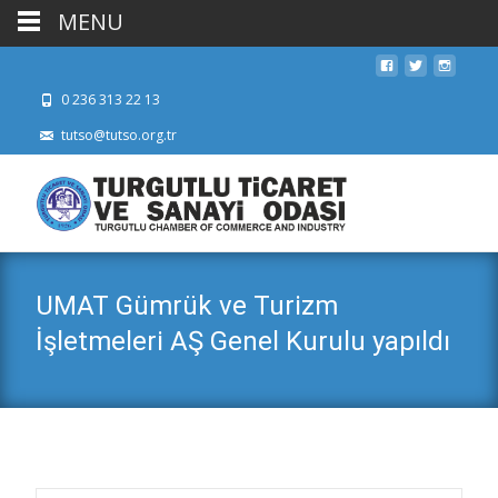
MENU
0 236 313 22 13
tutso@tutso.org.tr
UMAT Gümrük ve Turizm
İşletmeleri AŞ Genel Kurulu yapıldı