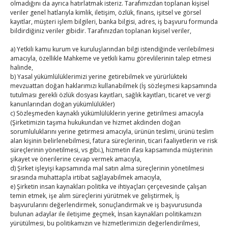
olmadığını da ayrıca hatırlatmak isteriz. Tarafımızdan toplanan kişisel
P
S
Ç
P
C
C
P
veriler genel hatlarıyla kimlik, iletişim, özlük, finans, işitsel ve görsel
kayıtlar, müşteri işlem bilgileri, banka bilgisi, adres, iş başvuru formunda
1
2
bildirdiğiniz veriler gibidir. Tarafınızdan toplanan kişisel veriler,
3
4
5
6
7
8
9
a) Yetkili kamu kurum ve kuruluşlarından bilgi istendiğinde verilebilmesi
10
11
12
13
14
15
16
amacıyla, özellikle Mahkeme ve yetkili kamu görevlilerinin talep etmesi
halinde,
17
18
19
20
21
22
23
b) Yasal yükümlülüklerimizi yerine getirebilmek ve yürürlükteki
mevzuattan doğan haklarımızı kullanabilmek (İş sözleşmesi kapsamında
24
25
26
27
28
29
30
tutulması gerekli özlük dosyası kayıtları, sağlık kayıtları, ticaret ve vergi
31
kanunlarından doğan yükümlülükler)
c) Sözleşmeden kaynaklı yükümlülüklerin yerine getirilmesi amacıyla
(Şirketimizin taşıma hukukundan ve hizmet akdinden doğan
« Tem
sorumluluklarını yerine getirmesi amacıyla, ürünün teslimi, ürünü teslim
alan kişinin belirlenebilmesi, fatura süreçlerinin, ticari faaliyetlerin ve risk
süreçlerinin yönetilmesi, vs gibi.), hizmetin ifası kapsamında müşterinin
E-BÜLTEN
şikayet ve önerilerine cevap vermek amacıyla,
d) Şirket işleyişi kapsamında mal satın alma süreçlerinin yönetilmesi
Kasaba Ekonomi Dergisi
sırasında muhattapla irtibat sağlayabilmek amacıyla,
e) Şirketin insan kaynakları politika ve ihtiyaçları çerçevesinde çalışan
temin etmek, işe alım süreçlerini yürütmek ve geliştirmek, İş
TOBB HABER
başvurularını değerlendirmek, sonuçlandırmak ve iş başvurusunda
bulunan adaylar ile iletişime geçmek, İnsan kaynakları politikamızın
TUTSO İktisadi Durum Raporu
yürütülmesi, bu politikamızın ve hizmetlerimizin değerlendirilmesi,