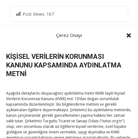
Post Views:
167
Çerez Onayı
Post
←
Hayrabolu Ticaret ve Sanayi Odası’nı ziyaret
Nazlı Ceylan Balduk Kurtul’dan Hisarcıklıoğlu’na ziyaret
KİŞİSEL VERİLERİN KORUNMASI
→
navigation
KANUNU KAPSAMINDA AYDINLATMA
METNİ
Aşağıda detaylarını okuyacağınız aydınlatma metni 6698 Sayılı Kişisel
Verilerin Korunması Kanunu (KVKK) md. 10’dan doğan sorumluluk
kapsamında düzenlenmiştir. Bu bilgilendirme metnini ve gerekli
açıklamaları ilgililere duyurmaktayız. Şirketimiz bu aydınlatma metninde,
TOBB Son Yazılar
kanun çerçevesinde gerekli güncellemeleri yapma hakkını her zaman
saklı tutar. Şirketimiz Turgutlu Ticaret ve Sanayi Odası ("tutso.org.tr")
olup, veri sorumlusu olarak siz ilgililerin kişisel verilerine, özel hayatın
Kahramanmaraş Ticaret ve Sanayi Odası’nın yeni
gizliliğine ve güvenliğine önem vermekte, saygı duymakta ve KVKK
binası hizmete açıldı
gereğince sorumluluklarını yerine getirmeyi arzulamaktadır. Bu sebeple