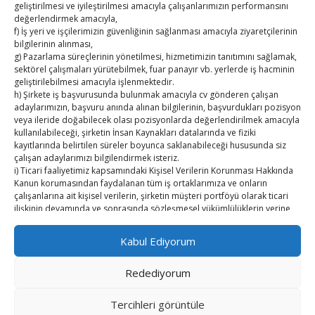
geliştirilmesi ve iyileştirilmesi amacıyla çalışanlarımızın performansını
değerlendirmek amacıyla,
Kahramanmaraş Ticaret ve Sanayi Odası’nın yeni
f) İş yeri ve işçilerimizin güvenliğinin sağlanması amacıyla ziyaretçilerinin
binası hizmete açıldı
bilgilerinin alınması,
g) Pazarlama süreçlerinin yönetilmesi, hizmetimizin tanıtımını sağlamak,
Diren ailesine taziye ziyareti
sektörel çalışmaları yürütebilmek, fuar panayır vb. yerlerde iş hacminin
geliştirilebilmesi amacıyla işlenmektedir.
h) Şirkete iş başvurusunda bulunmak amacıyla cv gönderen çalışan
Hisarcıklıoğlu, Ardahan Üniversitesi Rektörü Prof. Dr.
adaylarımızın, başvuru anında alınan bilgilerinin, başvurdukları pozisyon
Emiroğlu’nu kabul etti
veya ileride doğabilecek olası pozisyonlarda değerlendirilmek amacıyla
kullanılabileceği, şirketin İnsan Kaynakları datalarında ve fiziki
Hisarcıklıoğlu Muğla İl/İlçe Oda / Borsa Meclis Üyeleri
kayıtlarında belirtilen süreler boyunca saklanabileceği hususunda siz
çalışan adaylarımızı bilgilendirmek isteriz.
ile buluştu
i) Ticari faaliyetimiz kapsamındaki Kişisel Verilerin Korunması Hakkında
Kanun korumasından faydalanan tüm iş ortaklarımıza ve onların
Hisarcıklıoğlu Muğla Ticaret Borsası’nı ziyaret etti
çalışanlarına ait kişisel verilerin, şirketin müşteri portföyü olarak ticari
ilişkinin devamında ve sonrasında sözleşmesel yükümlülüklerin yerine
getirilmesi amacıyla işlenebileceğini de belirtmek isteriz.
Kabul Ediyorum
2. Kişisel Verilerinizin kimlere hangi amaçla aktarılacağını açıklamak
isteriz.
Redediyorum
Öncelikle kişisel verileriniz Şirketimiz ile güvendedir. Bu verilerinizi 3.
Kişiler ile açık rızanız olmadan paylaşmamaktayız.
Copyright © TUTSO Kasaba Ekonomi Dergisi
Ancak, kanunun ve mevzuat gereği 3. Kişiler ve kurumlar ile paylaşma
Tercihleri ​​görüntüle
Powered by WordPress
, Theme
i-excel
by TemplatesNext.
zorunluluğumuz vardır. Kanun gereği yapmak zorunda olduğumuz bu