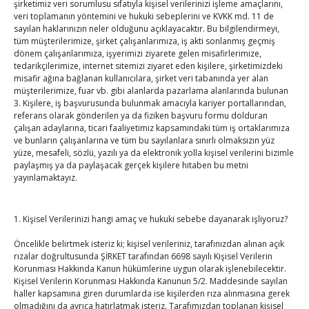
şirketimiz veri sorumlusu sıfatıyla kişisel verilerinizi işleme amaçlarını,
veri toplamanın yöntemini ve hukuki sebeplerini ve KVKK md. 11 de
Diren ailesine taziye ziyareti
sayılan haklarınızın neler olduğunu açıklayacaktır. Bu bilgilendirmeyi,
tüm müşterilerimize, şirket çalışanlarımıza, iş akti sonlanmış geçmiş
By
TUTSO
on Ağu 4, 2026
dönem çalışanlarımıza, işyerimizi ziyarete gelen misafirlerimize,
tedarikçilerimize, internet sitemizi ziyaret eden kişilere, şirketimizdeki
misafir ağına bağlanan kullanıcılara, şirket veri tabanında yer alan
müşterilerimize, fuar vb. gibi alanlarda pazarlama alanlarında bulunan
Hisarcıklıoğlu, Ardahan Üniversitesi Rektörü Prof. Dr.
3. Kişilere, iş başvurusunda bulunmak amacıyla kariyer portallarından,
Emiroğlu’nu kabul etti
referans olarak gönderilen ya da fiziken başvuru formu dolduran
By
TUTSO
on Ağu 4, 2026
çalışan adaylarına, ticari faaliyetimiz kapsamındaki tüm iş ortaklarımıza
ve bunların çalışanlarına ve tüm bu sayılanlara sınırlı olmaksızın yüz
yüze, mesafeli, sözlü, yazılı ya da elektronik yolla kişisel verilerini bizimle
Hisarcıklıoğlu Muğla İl/İlçe Oda / Borsa Meclis Üyeleri
paylaşmış ya da paylaşacak gerçek kişilere hitaben bu metni
ile buluştu
yayınlamaktayız.
By
TUTSO
on Ağu 2, 2026
1. Kişisel Verilerinizi hangi amaç ve hukuki sebebe dayanarak işliyoruz?
Hisarcıklıoğlu Muğla Ticaret Borsası’nı ziyaret etti
By
TUTSO
on Ağu 1, 2026
Öncelikle belirtmek isteriz ki; kişisel verileriniz, tarafınızdan alınan açık
rızalar doğrultusunda ŞİRKET tarafından 6698 sayılı Kişisel Verilerin
Korunması Hakkında Kanun hükümlerine uygun olarak işlenebilecektir.
Kişisel Verilerin Korunması Hakkında Kanunun 5/2. Maddesinde sayılan
Ağustos 2026
haller kapsamına giren durumlarda ise kişilerden rıza alınmasına gerek
olmadığını da ayrıca hatırlatmak isteriz. Tarafımızdan toplanan kişisel
P
S
Ç
P
C
C
P