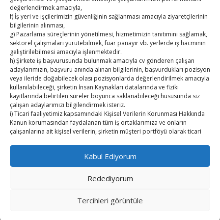
Kahramanmaraş Ticaret ve Sanayi Odası’nın yeni
değerlendirmek amacıyla,
binası hizmete açıldı
f) İş yeri ve işçilerimizin güvenliğinin sağlanması amacıyla ziyaretçilerinin
bilgilerinin alınması,
Diren ailesine taziye ziyareti
g) Pazarlama süreçlerinin yönetilmesi, hizmetimizin tanıtımını sağlamak,
sektörel çalışmaları yürütebilmek, fuar panayır vb. yerlerde iş hacminin
geliştirilebilmesi amacıyla işlenmektedir.
Hisarcıklıoğlu, Ardahan Üniversitesi Rektörü Prof. Dr.
h) Şirkete iş başvurusunda bulunmak amacıyla cv gönderen çalışan
Emiroğlu’nu kabul etti
adaylarımızın, başvuru anında alınan bilgilerinin, başvurdukları pozisyon
veya ileride doğabilecek olası pozisyonlarda değerlendirilmek amacıyla
kullanılabileceği, şirketin İnsan Kaynakları datalarında ve fiziki
Hisarcıklıoğlu Muğla İl/İlçe Oda / Borsa Meclis Üyeleri
kayıtlarında belirtilen süreler boyunca saklanabileceği hususunda siz
ile buluştu
çalışan adaylarımızı bilgilendirmek isteriz.
i) Ticari faaliyetimiz kapsamındaki Kişisel Verilerin Korunması Hakkında
Hisarcıklıoğlu Muğla Ticaret Borsası’nı ziyaret etti
Kanun korumasından faydalanan tüm iş ortaklarımıza ve onların
çalışanlarına ait kişisel verilerin, şirketin müşteri portföyü olarak ticari
ilişkinin devamında ve sonrasında sözleşmesel yükümlülüklerin yerine
getirilmesi amacıyla işlenebileceğini de belirtmek isteriz.
Kabul Ediyorum
2. Kişisel Verilerinizin kimlere hangi amaçla aktarılacağını açıklamak
isteriz.
Redediyorum
Öncelikle kişisel verileriniz Şirketimiz ile güvendedir. Bu verilerinizi 3.
Kişiler ile açık rızanız olmadan paylaşmamaktayız.
Copyright © TUTSO Kasaba Ekonomi Dergisi
Tercihleri ​​görüntüle
Ancak, kanunun ve mevzuat gereği 3. Kişiler ve kurumlar ile paylaşma
Powered by WordPress
, Theme
i-excel
by TemplatesNext.
zorunluluğumuz vardır. Kanun gereği yapmak zorunda olduğumuz bu
paylaşımlarda dahi tarafınızın hak ihlali önlemek için gerekli teknik, idari