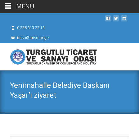
MENU
0 236 313 22 13
tutso@tutso.org.tr
Yenimahalle Belediye Başkanı
Yaşar’ı ziyaret