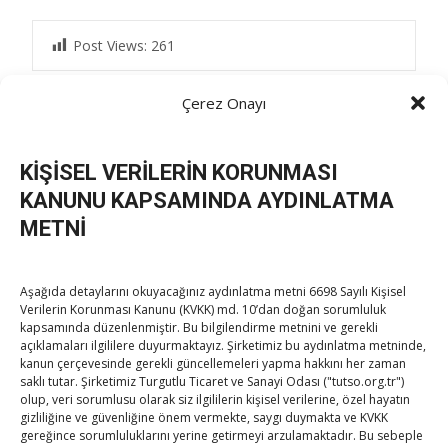
Post Views:
261
Çerez Onayı
Post
←
Altındağ Belediye Başkanı Tiryaki’yi ziyaret
KİŞİSEL VERİLERİN KORUNMASI
Ankara Büyükşehir Belediye Başkanı Yavaş’ı ziyaret
→
KANUNU KAPSAMINDA AYDINLATMA
navigation
METNİ
Aşağıda detaylarını okuyacağınız aydınlatma metni 6698 Sayılı Kişisel
Verilerin Korunması Kanunu (KVKK) md. 10’dan doğan sorumluluk
kapsamında düzenlenmiştir. Bu bilgilendirme metnini ve gerekli
TOBB Son Yazılar
açıklamaları ilgililere duyurmaktayız. Şirketimiz bu aydınlatma metninde,
kanun çerçevesinde gerekli güncellemeleri yapma hakkını her zaman
saklı tutar. Şirketimiz Turgutlu Ticaret ve Sanayi Odası ("tutso.org.tr")
Kahramanmaraş Ticaret ve Sanayi Odası’nın yeni
olup, veri sorumlusu olarak siz ilgililerin kişisel verilerine, özel hayatın
binası hizmete açıldı
gizliliğine ve güvenliğine önem vermekte, saygı duymakta ve KVKK
gereğince sorumluluklarını yerine getirmeyi arzulamaktadır. Bu sebeple
By
TUTSO
on Ağu 5, 2026