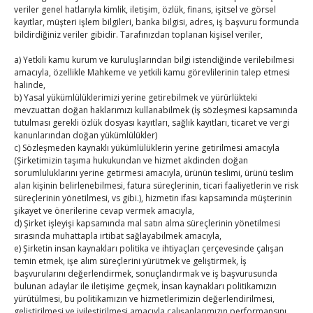
veriler genel hatlarıyla kimlik, iletişim, özlük, finans, işitsel ve görsel
1
2
kayıtlar, müşteri işlem bilgileri, banka bilgisi, adres, iş başvuru formunda
bildirdiğiniz veriler gibidir. Tarafınızdan toplanan kişisel veriler,
3
4
5
6
7
8
9
a) Yetkili kamu kurum ve kuruluşlarından bilgi istendiğinde verilebilmesi
10
11
12
13
14
15
16
amacıyla, özellikle Mahkeme ve yetkili kamu görevlilerinin talep etmesi
17
18
19
20
21
22
23
halinde,
b) Yasal yükümlülüklerimizi yerine getirebilmek ve yürürlükteki
24
25
26
27
28
29
30
mevzuattan doğan haklarımızı kullanabilmek (İş sözleşmesi kapsamında
31
tutulması gerekli özlük dosyası kayıtları, sağlık kayıtları, ticaret ve vergi
kanunlarından doğan yükümlülükler)
c) Sözleşmeden kaynaklı yükümlülüklerin yerine getirilmesi amacıyla
« Tem
(Şirketimizin taşıma hukukundan ve hizmet akdinden doğan
sorumluluklarını yerine getirmesi amacıyla, ürünün teslimi, ürünü teslim
alan kişinin belirlenebilmesi, fatura süreçlerinin, ticari faaliyetlerin ve risk
E-BÜLTEN
süreçlerinin yönetilmesi, vs gibi.), hizmetin ifası kapsamında müşterinin
şikayet ve önerilerine cevap vermek amacıyla,
d) Şirket işleyişi kapsamında mal satın alma süreçlerinin yönetilmesi
Kasaba Ekonomi Dergisi
sırasında muhattapla irtibat sağlayabilmek amacıyla,
e) Şirketin insan kaynakları politika ve ihtiyaçları çerçevesinde çalışan
TOBB HABER
temin etmek, işe alım süreçlerini yürütmek ve geliştirmek, İş
başvurularını değerlendirmek, sonuçlandırmak ve iş başvurusunda
TUTSO İktisadi Durum Raporu
bulunan adaylar ile iletişime geçmek, İnsan kaynakları politikamızın
yürütülmesi, bu politikamızın ve hizmetlerimizin değerlendirilmesi,
geliştirilmesi ve iyileştirilmesi amacıyla çalışanlarımızın performansını