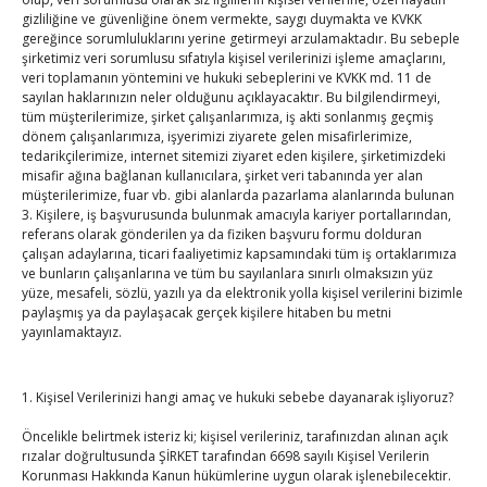
TOBB Son Yazılar
gizliliğine ve güvenliğine önem vermekte, saygı duymakta ve KVKK
gereğince sorumluluklarını yerine getirmeyi arzulamaktadır. Bu sebeple
Hisarcıklıoğlu ICCD Genel Sekreteri Khalawi ile görüştü
şirketimiz veri sorumlusu sıfatıyla kişisel verilerinizi işleme amaçlarını,
veri toplamanın yöntemini ve hukuki sebeplerini ve KVKK md. 11 de
By
TUTSO
on Ağu 7, 2026
sayılan haklarınızın neler olduğunu açıklayacaktır. Bu bilgilendirmeyi,
tüm müşterilerimize, şirket çalışanlarımıza, iş akti sonlanmış geçmiş
dönem çalışanlarımıza, işyerimizi ziyarete gelen misafirlerimize,
tedarikçilerimize, internet sitemizi ziyaret eden kişilere, şirketimizdeki
Kahramanmaraş Ticaret ve Sanayi Odası’nın yeni
misafir ağına bağlanan kullanıcılara, şirket veri tabanında yer alan
binası hizmete açıldı
müşterilerimize, fuar vb. gibi alanlarda pazarlama alanlarında bulunan
By
TUTSO
on Ağu 5, 2026
3. Kişilere, iş başvurusunda bulunmak amacıyla kariyer portallarından,
referans olarak gönderilen ya da fiziken başvuru formu dolduran
çalışan adaylarına, ticari faaliyetimiz kapsamındaki tüm iş ortaklarımıza
Diren ailesine taziye ziyareti
ve bunların çalışanlarına ve tüm bu sayılanlara sınırlı olmaksızın yüz
By
TUTSO
on Ağu 4, 2026
yüze, mesafeli, sözlü, yazılı ya da elektronik yolla kişisel verilerini bizimle
paylaşmış ya da paylaşacak gerçek kişilere hitaben bu metni
yayınlamaktayız.
Hisarcıklıoğlu, Ardahan Üniversitesi Rektörü Prof. Dr.
Emiroğlu’nu kabul etti
1. Kişisel Verilerinizi hangi amaç ve hukuki sebebe dayanarak işliyoruz?
By
TUTSO
on Ağu 4, 2026
Öncelikle belirtmek isteriz ki; kişisel verileriniz, tarafınızdan alınan açık
rızalar doğrultusunda ŞİRKET tarafından 6698 sayılı Kişisel Verilerin
Hisarcıklıoğlu Muğla İl/İlçe Oda / Borsa Meclis Üyeleri
Korunması Hakkında Kanun hükümlerine uygun olarak işlenebilecektir.