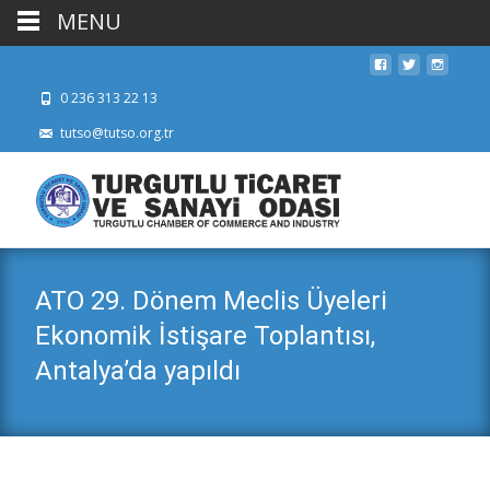
MENU
0 236 313 22 13
tutso@tutso.org.tr
ATO 29. Dönem Meclis Üyeleri
Ekonomik İstişare Toplantısı,
Antalya’da yapıldı