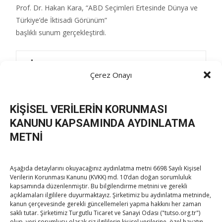
Prof. Dr. Hakan Kara, “ABD Seçimleri Ertesinde Dünya ve
Türkiye’de İktisadi Görünüm”
başlıklı sunum gerçekleştirdi.
Post Views:
197
Çerez Onayı
KİŞİSEL VERİLERİN KORUNMASI
Post
←
Hisarcıklıoğlu, TOBB ETÜ Personeli Buluşuyor
KANUNU KAPSAMINDA AYDINLATMA
etkinliğine katıldı
METNİ
Hisarcıklıoğlu’ndan iş dünyasına ABD çağrısı
→
navigation
Aşağıda detaylarını okuyacağınız aydınlatma metni 6698 Sayılı Kişisel
Verilerin Korunması Kanunu (KVKK) md. 10’dan doğan sorumluluk
kapsamında düzenlenmiştir. Bu bilgilendirme metnini ve gerekli
açıklamaları ilgililere duyurmaktayız. Şirketimiz bu aydınlatma metninde,
kanun çerçevesinde gerekli güncellemeleri yapma hakkını her zaman
saklı tutar. Şirketimiz Turgutlu Ticaret ve Sanayi Odası ("tutso.org.tr")
olup, veri sorumlusu olarak siz ilgililerin kişisel verilerine, özel hayatın