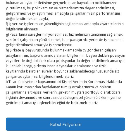
bulunan adaylar ile iletişime geçmek, İnsan kaynakları politikamızın
TOBB HABER
yürütülmesi, bu politikamızın ve hizmetlerimizin değerlendirilmesi,
geliştirilmesi ve iyileştirilmesi amacıyla çalışanlarımızın performansını
değerlendirmek amacıyla,
TUTSO İktisadi Durum Raporu
f) İş yeri ve işçilerimizin güvenliğinin sağlanması amacıyla ziyaretçilerinin
bilgilerinin alınması,
Hisarcıklıoğlu ICCD Genel Sekreteri Khalawi ile görüştü
g) Pazarlama süreçlerinin yönetilmesi, hizmetimizin tanıtımını sağlamak,
sektörel çalışmaları yürütebilmek, fuar panayır vb. yerlerde iş hacminin
Kahramanmaraş Ticaret ve Sanayi Odası’nın yeni
geliştirilebilmesi amacıyla işlenmektedir.
h) Şirkete iş başvurusunda bulunmak amacıyla cv gönderen çalışan
binası hizmete açıldı
adaylarımızın, başvuru anında alınan bilgilerinin, başvurdukları pozisyon
veya ileride doğabilecek olası pozisyonlarda değerlendirilmek amacıyla
Diren ailesine taziye ziyareti
kullanılabileceği, şirketin İnsan Kaynakları datalarında ve fiziki
kayıtlarında belirtilen süreler boyunca saklanabileceği hususunda siz
Hisarcıklıoğlu, Ardahan Üniversitesi Rektörü Prof. Dr.
çalışan adaylarımızı bilgilendirmek isteriz.
i) Ticari faaliyetimiz kapsamındaki Kişisel Verilerin Korunması Hakkında
Emiroğlu’nu kabul etti
Kanun korumasından faydalanan tüm iş ortaklarımıza ve onların
çalışanlarına ait kişisel verilerin, şirketin müşteri portföyü olarak ticari
Hisarcıklıoğlu Muğla İl/İlçe Oda / Borsa Meclis Üyeleri
ilişkinin devamında ve sonrasında sözleşmesel yükümlülüklerin yerine
getirilmesi amacıyla işlenebileceğini de belirtmek isteriz.
ile buluştu
2. Kişisel Verilerinizin kimlere hangi amaçla aktarılacağını açıklamak
isteriz.
Kabul Ediyorum
Öncelikle kişisel verileriniz Şirketimiz ile güvendedir. Bu verilerinizi 3.
Kişiler ile açık rızanız olmadan paylaşmamaktayız.