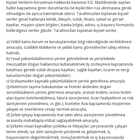
Kişisel Verilerin Korunması Hakkında Kanunun 5/2. Maddesinde sayılan
ile buluştu
haller kapsamına giren durumlarda ise kişilerden rıza alınmasına gerek
By
TUTSO
on Ağu 2, 2026
olmadığını da ayrıca hatırlatmak isteriz. Tarafımızdan toplanan kişisel
veriler genel hatlarıyla kimlik, iletişim, özlük, finans, işitsel ve görsel
Ağustos 2026
kayıtlar, müşteri işlem bilgileri, banka bilgisi, adres, iş başvuru formunda
bildirdiğiniz veriler gibidir. Tarafınızdan toplanan kişisel veriler,
P
S
Ç
P
C
C
P
a) Yetkili kamu kurum ve kuruluşlarından bilgi istendiğinde verilebilmesi
1
2
amacıyla, özellikle Mahkeme ve yetkili kamu görevlilerinin talep etmesi
3
4
5
6
7
8
9
halinde,
b) Yasal yükümlülüklerimizi yerine getirebilmek ve yürürlükteki
10
11
12
13
14
15
16
mevzuattan doğan haklarımızı kullanabilmek (İş sözleşmesi kapsamında
17
18
19
20
21
22
23
tutulması gerekli özlük dosyası kayıtları, sağlık kayıtları, ticaret ve vergi
kanunlarından doğan yükümlülükler)
24
25
26
27
28
29
30
c) Sözleşmeden kaynaklı yükümlülüklerin yerine getirilmesi amacıyla
(Şirketimizin taşıma hukukundan ve hizmet akdinden doğan
31
sorumluluklarını yerine getirmesi amacıyla, ürünün teslimi, ürünü teslim
alan kişinin belirlenebilmesi, fatura süreçlerinin, ticari faaliyetlerin ve risk
« Tem
süreçlerinin yönetilmesi, vs gibi.), hizmetin ifası kapsamında müşterinin
şikayet ve önerilerine cevap vermek amacıyla,
d) Şirket işleyişi kapsamında mal satın alma süreçlerinin yönetilmesi
sırasında muhattapla irtibat sağlayabilmek amacıyla,
E-BÜLTEN
e) Şirketin insan kaynakları politika ve ihtiyaçları çerçevesinde çalışan
temin etmek, işe alım süreçlerini yürütmek ve geliştirmek, İş
Kasaba Ekonomi Dergisi
başvurularını değerlendirmek, sonuçlandırmak ve iş başvurusunda