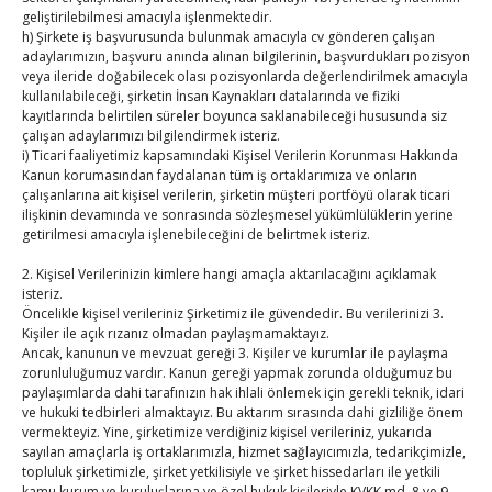
geliştirilebilmesi amacıyla işlenmektedir.
h) Şirkete iş başvurusunda bulunmak amacıyla cv gönderen çalışan
Diren ailesine taziye ziyareti
adaylarımızın, başvuru anında alınan bilgilerinin, başvurdukları pozisyon
By
TUTSO
on Ağu 4, 2026
veya ileride doğabilecek olası pozisyonlarda değerlendirilmek amacıyla
kullanılabileceği, şirketin İnsan Kaynakları datalarında ve fiziki
kayıtlarında belirtilen süreler boyunca saklanabileceği hususunda siz
çalışan adaylarımızı bilgilendirmek isteriz.
Hisarcıklıoğlu, Ardahan Üniversitesi Rektörü Prof. Dr.
i) Ticari faaliyetimiz kapsamındaki Kişisel Verilerin Korunması Hakkında
Emiroğlu’nu kabul etti
Kanun korumasından faydalanan tüm iş ortaklarımıza ve onların
çalışanlarına ait kişisel verilerin, şirketin müşteri portföyü olarak ticari
By
TUTSO
on Ağu 4, 2026
ilişkinin devamında ve sonrasında sözleşmesel yükümlülüklerin yerine
getirilmesi amacıyla işlenebileceğini de belirtmek isteriz.
Hisarcıklıoğlu Muğla İl/İlçe Oda / Borsa Meclis Üyeleri
2. Kişisel Verilerinizin kimlere hangi amaçla aktarılacağını açıklamak
ile buluştu
isteriz.
By
TUTSO
on Ağu 2, 2026
Öncelikle kişisel verileriniz Şirketimiz ile güvendedir. Bu verilerinizi 3.
Kişiler ile açık rızanız olmadan paylaşmamaktayız.
Ancak, kanunun ve mevzuat gereği 3. Kişiler ve kurumlar ile paylaşma
Hisarcıklıoğlu Muğla Ticaret Borsası’nı ziyaret etti
zorunluluğumuz vardır. Kanun gereği yapmak zorunda olduğumuz bu
By
TUTSO
on Ağu 1, 2026
paylaşımlarda dahi tarafınızın hak ihlali önlemek için gerekli teknik, idari
ve hukuki tedbirleri almaktayız. Bu aktarım sırasında dahi gizliliğe önem
vermekteyiz. Yine, şirketimize verdiğiniz kişisel verileriniz, yukarıda
sayılan amaçlarla iş ortaklarımızla, hizmet sağlayıcımızla, tedarikçimizle,
Ağustos 2026
topluluk şirketimizle, şirket yetkilisiyle ve şirket hissedarları ile yetkili
P
S
Ç
P
C
C
P
kamu kurum ve kuruluşlarına ve özel hukuk kişileriyle KVKK md. 8 ve 9