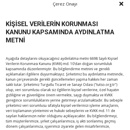
Hisarcıklıoğlu bu hedefe ulaşmak için teknoloji ve hizmet
Çerez Onayı
ihracatını artırmayı, sektör odaklı yeni lojistik merkezler
kurmayı ve daha fazla Türk firmasını ABD pazarına
KİŞİSEL VERİLERİN KORUNMASI
kazandırmayı planladıklarını vurgulayarak, “ABD; mobilya ve
ev eşyaları, gıda ve tarım ürünleri, otomotiv yedek parçaları
KANUNU KAPSAMINDA AYDINLATMA
gibi alanlar da büyük potansiyel taşıyor. Yeni dönemde ABD
METNİ
yönetiminin, küresel ticarette üretim odaklı büyümeye daha
fazla ağırlık vereceği bir dönem olacağı öngörülüyor. Bu
Aşağıda detaylarını okuyacağınız aydınlatma metni 6698 Sayılı Kişisel
bağlamda, dinamik üretim kapasitesine sahip Türkiye için
Verilerin Korunması Kanunu (KVKK) md. 10’dan doğan sorumluluk
yeni işbirlikleri ve pazar fırsatları doğabilir.” diye konuştu.
kapsamında düzenlenmiştir. Bu bilgilendirme metnini ve gerekli
açıklamaları ilgililere duyurmaktayız. Şirketimiz bu aydınlatma metninde,
kanun çerçevesinde gerekli güncellemeleri yapma hakkını her zaman
TOBB Ticaret Merkezinin Şikago’daki depolama
saklı tutar. Şirketimiz Turgutlu Ticaret ve Sanayi Odası ("tutso.org.tr")
operasyonlarına ek olarak ABD genelinde 12 farklı lojistik
olup, veri sorumlusu olarak siz ilgililerin kişisel verilerine, özel hayatın
gizliliğine ve güvenliğine önem vermekte, saygı duymakta ve KVKK
ve depolama merkeziyle de hizmet verdiğini anlatan
gereğince sorumluluklarını yerine getirmeyi arzulamaktadır. Bu sebeple
Hisarcıklıoğlu, “Şikago’da elde edilen tecrübe ve başarıları
şirketimiz veri sorumlusu sıfatıyla kişisel verilerinizi işleme amaçlarını,
ABD kıtasının geneline yaymak amacıyla da hizmetlerimizi
veri toplamanın yöntemini ve hukuki sebeplerini ve KVKK md. 11 de
sayılan haklarınızın neler olduğunu açıklayacaktır. Bu bilgilendirmeyi,
Los Angeles, New York, Miami, Houston gibi diğer
tüm müşterilerimize, şirket çalışanlarımıza, iş akti sonlanmış geçmiş
eyaletlere de ulaştırmayı hedefliyoruz.” ifadesini kullandı.
dönem çalışanlarımıza, işyerimizi ziyarete gelen misafirlerimize,