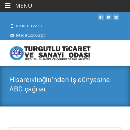
MENU
0 236 313 22 13
tutso@tutso.org.tr
Hisarcıklıoğlu’ndan iş dünyasına
ABD çağrısı