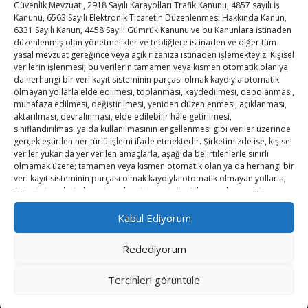
Kahramanmaraş Ticaret ve Sanayi Odası’nın yeni
Güvenlik Mevzuatı, 2918 Sayılı Karayolları Trafik Kanunu, 4857 sayılı İş
Kanunu, 6563 Sayılı Elektronik Ticaretin Düzenlenmesi Hakkında Kanun,
binası hizmete açıldı
6331 Sayılı Kanun, 4458 Sayılı Gümrük Kanunu ve bu Kanunlara istinaden
düzenlenmiş olan yönetmelikler ve tebliğlere istinaden ve diğer tüm
Diren ailesine taziye ziyareti
yasal mevzuat gereğince veya açık rızanıza istinaden işlemekteyiz. Kişisel
verilerin işlenmesi; bu verilerin tamamen veya kısmen otomatik olan ya
Hisarcıklıoğlu, Ardahan Üniversitesi Rektörü Prof. Dr.
da herhangi bir veri kayıt sisteminin parçası olmak kaydıyla otomatik
olmayan yollarla elde edilmesi, toplanması, kaydedilmesi, depolanması,
Emiroğlu’nu kabul etti
muhafaza edilmesi, değiştirilmesi, yeniden düzenlenmesi, açıklanması,
aktarılması, devralınması, elde edilebilir hâle getirilmesi,
Hisarcıklıoğlu Muğla İl/İlçe Oda / Borsa Meclis Üyeleri
sınıflandırılması ya da kullanılmasının engellenmesi gibi veriler üzerinde
ile buluştu
gerçekleştirilen her türlü işlemi ifade etmektedir. Şirketimizde ise, kişisel
veriler yukarıda yer verilen amaçlarla, aşağıda belirtilenlerle sınırlı
olmamak üzere; tamamen veya kısmen otomatik olan ya da herhangi bir
Hisarcıklıoğlu Muğla Ticaret Borsası’nı ziyaret etti
veri kayıt sisteminin parçası olmak kaydıyla otomatik olmayan yollarla,
Şirketin işyerleri, departmanları, internet sitesi, kameralar ve diğer
benzer vasıtalarla sözlü, yazılı veya elektronik olarak elde edilip
toplanabilmektedir. Örneğin,
Kabul Ediyorum
Redediyorum
a. İşyerimizdeki güvenlik kamera kayıtları vasıtasıyla,
b. Müşterilerimizin şikayet ve öneri formunu doldurması ile mevzuat
Copyright © TUTSO Kasaba Ekonomi Dergisi
Tercihleri ​​görüntüle
gereği tarafımıza teslim etmesi gereken evraklar vasıtasıyl,
Powered by WordPress
, Theme
i-excel
by TemplatesNext.
c. Şirketimize ait telefonların aranması, Şirketimize ya da şirket
çalışanlarımızın şirket mail adresine mail gönderilmesiyle, fax