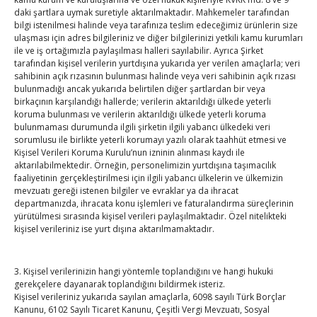
daki şartlara uymak suretiyle aktarılmaktadır. Mahkemeler tarafından
1
2
bilgi istenilmesi halinde veya tarafınıza teslim edeceğimiz ürünlerin size
ulaşması için adres bilgileriniz ve diğer bilgilerinizi yetkili kamu kurumları
3
4
5
6
7
8
9
ile ve iş ortağımızla paylaşılması halleri sayılabilir. Ayrıca Şirket
10
11
12
13
14
15
16
tarafından kişisel verilerin yurtdışına yukarıda yer verilen amaçlarla; veri
sahibinin açık rızasının bulunması halinde veya veri sahibinin açık rızası
17
18
19
20
21
22
23
bulunmadığı ancak yukarıda belirtilen diğer şartlardan bir veya
birkaçının karşılandığı hallerde; verilerin aktarıldığı ülkede yeterli
24
25
26
27
28
29
30
koruma bulunması ve verilerin aktarıldığı ülkede yeterli koruma
31
bulunmaması durumunda ilgili şirketin ilgili yabancı ülkedeki veri
sorumlusu ile birlikte yeterli korumayı yazılı olarak taahhüt etmesi ve
Kişisel Verileri Koruma Kurulu’nun izninin alınması kaydı ile
« Tem
aktarılabilmektedir. Örneğin, personelimizin yurtdışına taşımacılık
faaliyetinin gerçekleştirilmesi için ilgili yabancı ülkelerin ve ülkemizin
mevzuatı gereği istenen bilgiler ve evraklar ya da ihracat
E-BÜLTEN
departmanızda, ihracata konu işlemleri ve faturalandırma süreçlerinin
yürütülmesi sırasında kişisel verileri paylaşılmaktadır. Özel nitelikteki
Kasaba Ekonomi Dergisi
kişisel verileriniz ise yurt dışına aktarılmamaktadır.
TOBB HABER
3. Kişisel verilerinizin hangi yöntemle toplandığını ve hangi hukuki
gerekçelere dayanarak toplandığını bildirmek isteriz.
TUTSO İktisadi Durum Raporu
Kişisel verileriniz yukarıda sayılan amaçlarla, 6098 sayılı Türk Borçlar
Kanunu, 6102 Sayılı Ticaret Kanunu, Çeşitli Vergi Mevzuatı, Sosyal