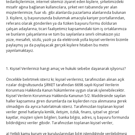
tedarikçilerimize, internet sitemizi ziyaret eden kişilere, şirketimizdeki
misafir ağına bağlanan kullanıcılara, şirket veri tabanında yer alan
Hisarcıklıoğlu, ABD’deki ticaret merkezinin artık Türk ihracat
müşterilerimize, fuar vb. gibi alanlarda pazarlama alanlarında bulunan
ekosistemine dönüştüğünü belirterek, şunları kaydetti: “Bu
3. Kişilere, iş başvurusunda bulunmak amacıyla kariyer portallarından,
referans olarak gönderilen ya da fiziken başvuru formu dolduran
ekosistem kendi içinde ve dışındaki stratejik işbirlikleriyle,
çalışan adaylarına, ticari faaliyetimiz kapsamındaki tüm iş ortaklarımıza
tecrübe aktarımlarıyla ve oluşturduğu güçlü Türk markası
ve bunların çalışanlarına ve tüm bu sayılanlara sınırlı olmaksızın yüz
imajıyla ihracatımızın dinamosu haline gelmiştir. TOBB
yüze, mesafeli, sözlü, yazılı ya da elektronik yolla kişisel verilerini bizimle
paylaşmış ya da paylaşacak gerçek kişilere hitaben bu metni
Ticaret Merkezimiz, Türk firmalarımızın ABD’de mevcut
yayınlamaktayız.
operasyonu olsa veya hiçbir operasyonu olmasa da
faydalanabileceği destekler ve hizmetler ihracatçı
1. Kişisel Verilerinizi hangi amaç ve hukuki sebebe dayanarak işliyoruz?
firmalarımız tarafından yazılacak yeni başarı hikayelerini
bekliyor.”
Öncelikle belirtmek isteriz ki; kişisel verileriniz, tarafınızdan alınan açık
rızalar doğrultusunda ŞİRKET tarafından 6698 sayılı Kişisel Verilerin
Korunması Hakkında Kanun hükümlerine uygun olarak işlenebilecektir.
Suriye’nin yeniden inşası konusuna da değinen
Kişisel Verilerin Korunması Hakkında Kanunun 5/2. Maddesinde sayılan
Hisarcıklıoğlu, “Türk şirketleri buranın yeniden inşasında
haller kapsamına giren durumlarda ise kişilerden rıza alınmasına gerek
olmadığını da ayrıca hatırlatmak isteriz. Tarafımızdan toplanan kişisel
görev üstlenebilir. Dünyanın en tehlikeli coğrafyalarında
veriler genel hatlarıyla kimlik, iletişim, özlük, finans, işitsel ve görsel
Türk iş insanları başarılı işler yapıyor. Mesela Afganistan,
kayıtlar, müşteri işlem bilgileri, banka bilgisi, adres, iş başvuru formunda
Irak… Bu coğrafyada bizden cesuru yok.” dedi.
bildirdiğiniz veriler gibidir. Tarafınızdan toplanan kişisel veriler,
a) Yetkili kamu kurum ve kuruluşlarından bilgi istendiğinde verilebilmesi