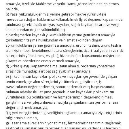
amacıyla, özellikle Mahkeme ve yetkili kamu görevlilerinin talep etmesi
Post Views:
189
halinde,
b) Yasal yükümlülüklerimizi yerine getirebilmek ve yürürlükteki
mevzuattan doğan haklarımızı kullanabilmek (İş sözleşmesi kapsamında
tutulması gerekli özlük dosyası kayıtları, sağlık kayıtları, ticaret ve vergi
kanunlarından doğan yükümlülükler)
Post
←
ATO 29. Dönem Meclis Üyeleri Ekonomik İstişare
c) Sözleşmeden kaynaklı yükümlülüklerin yerine getirilmesi amacıyla
(Şirketimizin taşıma hukukundan ve hizmet akdinden doğan
Toplantısı, Antalya’da yapıldı
sorumluluklarını yerine getirmesi amacıyla, ürünün teslimi, ürünü teslim
“Emek yoğun sektörlere ek destekler verilmeli”
→
alan kişinin belirlenebilmesi, fatura süreçlerinin, ticari faaliyetlerin ve risk
navigation
süreçlerinin yönetilmesi, vs gibi.), hizmetin ifası kapsamında müşterinin
şikayet ve önerilerine cevap vermek amacıyla,
d) Şirket işleyişi kapsamında mal satın alma süreçlerinin yönetilmesi
sırasında muhattapla irtibat sağlayabilmek amacıyla,
e) Şirketin insan kaynakları politika ve ihtiyaçları çerçevesinde çalışan
temin etmek, işe alım süreçlerini yürütmek ve geliştirmek, İş
başvurularını değerlendirmek, sonuçlandırmak ve iş başvurusunda
bulunan adaylar ile iletişime geçmek, İnsan kaynakları politikamızın
yürütülmesi, bu politikamızın ve hizmetlerimizin değerlendirilmesi,
TOBB Son Yazılar
geliştirilmesi ve iyileştirilmesi amacıyla çalışanlarımızın performansını
değerlendirmek amacıyla,
Kahramanmaraş Ticaret ve Sanayi Odası’nın yeni
f) İş yeri ve işçilerimizin güvenliğinin sağlanması amacıyla ziyaretçilerinin
bilgilerinin alınması,
binası hizmete açıldı
g) Pazarlama süreçlerinin yönetilmesi, hizmetimizin tanıtımını sağlamak,
By
TUTSO
on Ağu 5, 2026
sektörel çalışmaları yürütebilmek, fuar panayır vb. yerlerde iş hacminin