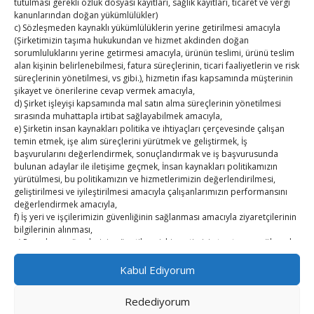
tutulması gerekli özlük dosyası kayıtları, sağlık kayıtları, ticaret ve vergi
kanunlarından doğan yükümlülükler)
TUTSO İktisadi Durum Raporu
c) Sözleşmeden kaynaklı yükümlülüklerin yerine getirilmesi amacıyla
(Şirketimizin taşıma hukukundan ve hizmet akdinden doğan
Kahramanmaraş Ticaret ve Sanayi Odası’nın yeni
sorumluluklarını yerine getirmesi amacıyla, ürünün teslimi, ürünü teslim
binası hizmete açıldı
alan kişinin belirlenebilmesi, fatura süreçlerinin, ticari faaliyetlerin ve risk
süreçlerinin yönetilmesi, vs gibi.), hizmetin ifası kapsamında müşterinin
şikayet ve önerilerine cevap vermek amacıyla,
Diren ailesine taziye ziyareti
d) Şirket işleyişi kapsamında mal satın alma süreçlerinin yönetilmesi
sırasında muhattapla irtibat sağlayabilmek amacıyla,
Hisarcıklıoğlu, Ardahan Üniversitesi Rektörü Prof. Dr.
e) Şirketin insan kaynakları politika ve ihtiyaçları çerçevesinde çalışan
temin etmek, işe alım süreçlerini yürütmek ve geliştirmek, İş
Emiroğlu’nu kabul etti
başvurularını değerlendirmek, sonuçlandırmak ve iş başvurusunda
bulunan adaylar ile iletişime geçmek, İnsan kaynakları politikamızın
Hisarcıklıoğlu Muğla İl/İlçe Oda / Borsa Meclis Üyeleri
yürütülmesi, bu politikamızın ve hizmetlerimizin değerlendirilmesi,
ile buluştu
geliştirilmesi ve iyileştirilmesi amacıyla çalışanlarımızın performansını
değerlendirmek amacıyla,
f) İş yeri ve işçilerimizin güvenliğinin sağlanması amacıyla ziyaretçilerinin
Hisarcıklıoğlu Muğla Ticaret Borsası’nı ziyaret etti
bilgilerinin alınması,
g) Pazarlama süreçlerinin yönetilmesi, hizmetimizin tanıtımını sağlamak,
sektörel çalışmaları yürütebilmek, fuar panayır vb. yerlerde iş hacminin
geliştirilebilmesi amacıyla işlenmektedir.
Kabul Ediyorum
h) Şirkete iş başvurusunda bulunmak amacıyla cv gönderen çalışan
adaylarımızın, başvuru anında alınan bilgilerinin, başvurdukları pozisyon
Redediyorum
veya ileride doğabilecek olası pozisyonlarda değerlendirilmek amacıyla