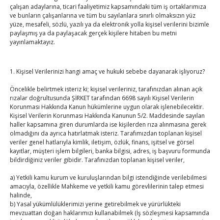
çalışan adaylarına, ticari faaliyetimiz kapsamındaki tüm iş ortaklarımıza
ve bunların çalışanlarına ve tüm bu sayılanlara sınırlı olmaksızın yüz
Mayıs 2024
yüze, mesafeli, sözlü, yazılı ya da elektronik yolla kişisel verilerini bizimle
paylaşmış ya da paylaşacak gerçek kişilere hitaben bu metni
P
S
Ç
P
C
C
P
yayınlamaktayız.
1
2
3
4
5
6
7
8
9
10
11
12
1. Kişisel Verilerinizi hangi amaç ve hukuki sebebe dayanarak işliyoruz?
13
14
15
16
17
18
19
Öncelikle belirtmek isteriz ki; kişisel verileriniz, tarafınızdan alınan açık
20
21
22
23
24
25
26
rızalar doğrultusunda ŞİRKET tarafından 6698 sayılı Kişisel Verilerin
27
28
29
30
31
Korunması Hakkında Kanun hükümlerine uygun olarak işlenebilecektir.
Kişisel Verilerin Korunması Hakkında Kanunun 5/2. Maddesinde sayılan
haller kapsamına giren durumlarda ise kişilerden rıza alınmasına gerek
« Nis
olmadığını da ayrıca hatırlatmak isteriz. Tarafımızdan toplanan kişisel
veriler genel hatlarıyla kimlik, iletişim, özlük, finans, işitsel ve görsel
kayıtlar, müşteri işlem bilgileri, banka bilgisi, adres, iş başvuru formunda
Haz »
bildirdiğiniz veriler gibidir. Tarafınızdan toplanan kişisel veriler,
E-BÜLTEN
a) Yetkili kamu kurum ve kuruluşlarından bilgi istendiğinde verilebilmesi
amacıyla, özellikle Mahkeme ve yetkili kamu görevlilerinin talep etmesi
Kasaba Ekonomi Dergisi
halinde,
b) Yasal yükümlülüklerimizi yerine getirebilmek ve yürürlükteki
TOBB HABER
mevzuattan doğan haklarımızı kullanabilmek (İş sözleşmesi kapsamında