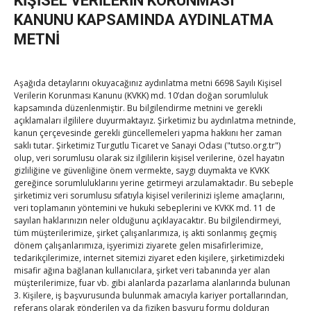
KİŞİSEL VERİLERİN KORUNMASI
Kahramanmaraş Ticaret ve Sanayi Odası’nın yeni
KANUNU KAPSAMINDA AYDINLATMA
binası hizmete açıldı
METNİ
By
TUTSO
on Ağu 5, 2026
Diren ailesine taziye ziyareti
Aşağıda detaylarını okuyacağınız aydınlatma metni 6698 Sayılı Kişisel
By
TUTSO
on Ağu 4, 2026
Verilerin Korunması Kanunu (KVKK) md. 10’dan doğan sorumluluk
kapsamında düzenlenmiştir. Bu bilgilendirme metnini ve gerekli
açıklamaları ilgililere duyurmaktayız. Şirketimiz bu aydınlatma metninde,
kanun çerçevesinde gerekli güncellemeleri yapma hakkını her zaman
Hisarcıklıoğlu, Ardahan Üniversitesi Rektörü Prof. Dr.
saklı tutar. Şirketimiz Turgutlu Ticaret ve Sanayi Odası ("tutso.org.tr")
olup, veri sorumlusu olarak siz ilgililerin kişisel verilerine, özel hayatın
Emiroğlu’nu kabul etti
gizliliğine ve güvenliğine önem vermekte, saygı duymakta ve KVKK
By
TUTSO
on Ağu 4, 2026
gereğince sorumluluklarını yerine getirmeyi arzulamaktadır. Bu sebeple
şirketimiz veri sorumlusu sıfatıyla kişisel verilerinizi işleme amaçlarını,
veri toplamanın yöntemini ve hukuki sebeplerini ve KVKK md. 11 de
Hisarcıklıoğlu Muğla İl/İlçe Oda / Borsa Meclis Üyeleri
sayılan haklarınızın neler olduğunu açıklayacaktır. Bu bilgilendirmeyi,
ile buluştu
tüm müşterilerimize, şirket çalışanlarımıza, iş akti sonlanmış geçmiş
By
TUTSO
on Ağu 2, 2026
dönem çalışanlarımıza, işyerimizi ziyarete gelen misafirlerimize,
tedarikçilerimize, internet sitemizi ziyaret eden kişilere, şirketimizdeki
misafir ağına bağlanan kullanıcılara, şirket veri tabanında yer alan
Hisarcıklıoğlu Muğla Ticaret Borsası’nı ziyaret etti
müşterilerimize, fuar vb. gibi alanlarda pazarlama alanlarında bulunan
By
TUTSO
on Ağu 1, 2026
3. Kişilere, iş başvurusunda bulunmak amacıyla kariyer portallarından,
referans olarak gönderilen ya da fiziken başvuru formu dolduran