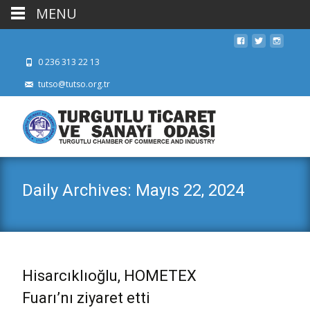
MENU
0 236 313 22 13
tutso@tutso.org.tr
Daily Archives: Mayıs 22, 2024
Hisarcıklıoğlu, HOMETEX
Fuarı’nı ziyaret etti