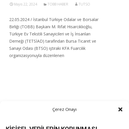
Mayıs 22, 2024
TOBB HABER
TUTSO
22.05.2024 / İstanbul Türkiye Odalar ve Borsalar
Birliği (TOBB) Başkanı M. Rifat Hisarcıklıoğlu,
Türkiye Ev Tekstili Sanayicileri ve İş İnsanları
Derneği (TETSİAD) tarafından Bursa Ticaret ve
Sanayi Odası (BTSO) iştiraki KFA Fuarcılık
organizasyonuyla düzenlenen
Read More…
Çerez Onayı
TOBB Son Yazılar