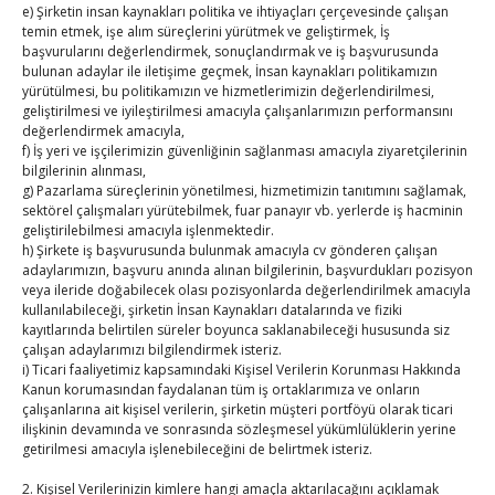
e) Şirketin insan kaynakları politika ve ihtiyaçları çerçevesinde çalışan
temin etmek, işe alım süreçlerini yürütmek ve geliştirmek, İş
Kahramanmaraş Ticaret ve Sanayi Odası’nın yeni
başvurularını değerlendirmek, sonuçlandırmak ve iş başvurusunda
bulunan adaylar ile iletişime geçmek, İnsan kaynakları politikamızın
binası hizmete açıldı
yürütülmesi, bu politikamızın ve hizmetlerimizin değerlendirilmesi,
By
TUTSO
on Ağu 5, 2026
geliştirilmesi ve iyileştirilmesi amacıyla çalışanlarımızın performansını
değerlendirmek amacıyla,
f) İş yeri ve işçilerimizin güvenliğinin sağlanması amacıyla ziyaretçilerinin
Diren ailesine taziye ziyareti
bilgilerinin alınması,
By
TUTSO
on Ağu 4, 2026
g) Pazarlama süreçlerinin yönetilmesi, hizmetimizin tanıtımını sağlamak,
sektörel çalışmaları yürütebilmek, fuar panayır vb. yerlerde iş hacminin
geliştirilebilmesi amacıyla işlenmektedir.
h) Şirkete iş başvurusunda bulunmak amacıyla cv gönderen çalışan
Hisarcıklıoğlu, Ardahan Üniversitesi Rektörü Prof. Dr.
adaylarımızın, başvuru anında alınan bilgilerinin, başvurdukları pozisyon
Emiroğlu’nu kabul etti
veya ileride doğabilecek olası pozisyonlarda değerlendirilmek amacıyla
kullanılabileceği, şirketin İnsan Kaynakları datalarında ve fiziki
By
TUTSO
on Ağu 4, 2026
kayıtlarında belirtilen süreler boyunca saklanabileceği hususunda siz
çalışan adaylarımızı bilgilendirmek isteriz.
Eylül 2025
i) Ticari faaliyetimiz kapsamındaki Kişisel Verilerin Korunması Hakkında
Kanun korumasından faydalanan tüm iş ortaklarımıza ve onların
P
S
Ç
P
C
C
P
çalışanlarına ait kişisel verilerin, şirketin müşteri portföyü olarak ticari
1
2
3
4
5
6
7
ilişkinin devamında ve sonrasında sözleşmesel yükümlülüklerin yerine
getirilmesi amacıyla işlenebileceğini de belirtmek isteriz.
8
9
10
11
12
13
14
2. Kişisel Verilerinizin kimlere hangi amaçla aktarılacağını açıklamak
15
16
17
18
19
20
21