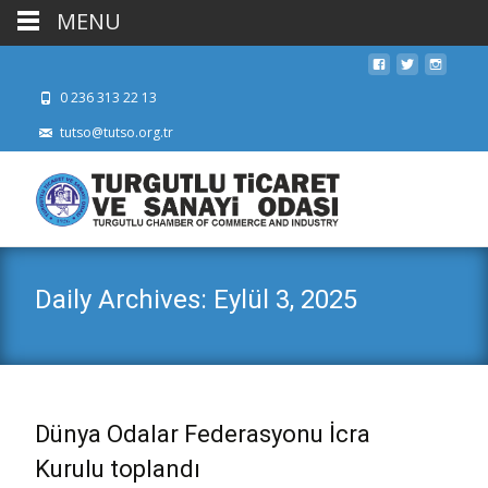
MENU
0 236 313 22 13
tutso@tutso.org.tr
Daily Archives: Eylül 3, 2025
Dünya Odalar Federasyonu İcra
Kurulu toplandı