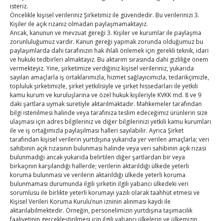
isteriz.
22
23
24
25
26
27
28
Öncelikle kişisel verileriniz Şirketimiz ile güvendedir. Bu verilerinizi 3.
Kişiler ile açık rızanız olmadan paylaşmamaktayız.
29
30
Ancak, kanunun ve mevzuat gereği 3. Kişiler ve kurumlar ile paylaşma
zorunluluğumuz vardır. Kanun gereği yapmak zorunda olduğumuz bu
« Ağu
paylaşımlarda dahi tarafınızın hak ihlali önlemek için gerekli teknik, idari
ve hukuki tedbirleri almaktayız. Bu aktarım sırasında dahi gizliliğe önem
vermekteyiz. Yine, şirketimize verdiğiniz kişisel verileriniz, yukarıda
Eki »
sayılan amaçlarla iş ortaklarımızla, hizmet sağlayıcımızla, tedarikçimizle,
topluluk şirketimizle, şirket yetkilisiyle ve şirket hissedarları ile yetkili
E-BÜLTEN
kamu kurum ve kuruluşlarına ve özel hukuk kişileriyle KVKK md. 8 ve 9
daki şartlara uymak suretiyle aktarılmaktadır. Mahkemeler tarafından
Kasaba Ekonomi Dergisi
bilgi istenilmesi halinde veya tarafınıza teslim edeceğimiz ürünlerin size
ulaşması için adres bilgileriniz ve diğer bilgilerinizi yetkili kamu kurumları
ile ve iş ortağımızla paylaşılması halleri sayılabilir. Ayrıca Şirket
TOBB HABER
tarafından kişisel verilerin yurtdışına yukarıda yer verilen amaçlarla; veri
sahibinin açık rızasının bulunması halinde veya veri sahibinin açık rızası
TUTSO İktisadi Durum Raporu
bulunmadığı ancak yukarıda belirtilen diğer şartlardan bir veya
birkaçının karşılandığı hallerde; verilerin aktarıldığı ülkede yeterli
koruma bulunması ve verilerin aktarıldığı ülkede yeterli koruma
SEDDK Başkanı Menteş’e ziyaret
bulunmaması durumunda ilgili şirketin ilgili yabancı ülkedeki veri
sorumlusu ile birlikte yeterli korumayı yazılı olarak taahhüt etmesi ve
Hisarcıklıoğlu ICCD Genel Sekreteri Khalawi ile görüştü
Kişisel Verileri Koruma Kurulu’nun izninin alınması kaydı ile
aktarılabilmektedir. Örneğin, personelimizin yurtdışına taşımacılık
Kahramanmaraş Ticaret ve Sanayi Odası’nın yeni
faaliyetinin gerçekleştirilmesi için ilgili yabancı ülkelerin ve ülkemizin