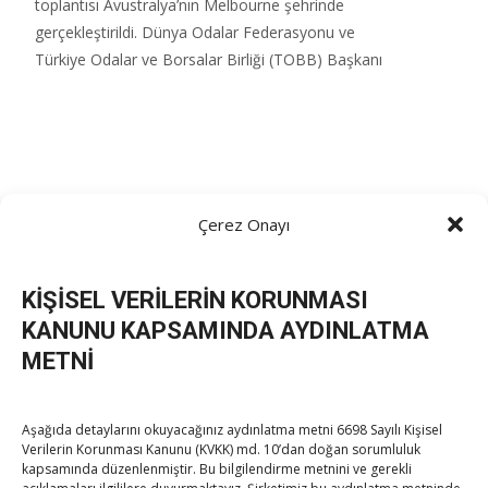
toplantısı Avustralya’nın Melbourne şehrinde
gerçekleştirildi.​ Dünya Odalar Federasyonu ve
Türkiye Odalar ve Borsalar Birliği (TOBB) Başkanı
Read More…
Hisarcıklıoğlu, küresel iş
Çerez Onayı
dünyasının temsilcileriyle
görüştü
KİŞİSEL VERİLERİN KORUNMASI
Eylül 3, 2025
TOBB HABER
TUTSO
KANUNU KAPSAMINDA AYDINLATMA
METNİ
03.09.2025 / Melbourne – Avustralya Dünya
Odalar Federasyonu ve Türkiye Odalar ve
Borsalar Birliği (TOBB) Başkanı M. Rifat
Aşağıda detaylarını okuyacağınız aydınlatma metni 6698 Sayılı Kişisel
Verilerin Korunması Kanunu (KVKK) md. 10’dan doğan sorumluluk
Hisarcıklıoğlu; Melbourne’deki temasları
kapsamında düzenlenmiştir. Bu bilgilendirme metnini ve gerekli
kapsamında, Eurochambres Başkanı Vladimir