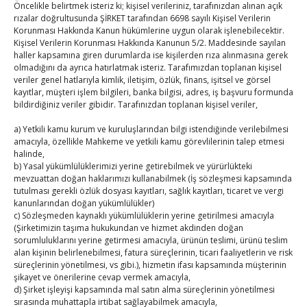
Başkonsolosu Doğan Işık ile görüştü.​
Öncelikle belirtmek isteriz ki; kişisel verileriniz, tarafınızdan alınan açık
rızalar doğrultusunda ŞİRKET tarafından 6698 sayılı Kişisel Verilerin
Hisarcıklıoğlu “Sayın
Korunması Hakkında Kanun hükümlerine uygun olarak işlenebilecektir.
Kişisel Verilerin Korunması Hakkında Kanunun 5/2. Maddesinde sayılan
Read More…
haller kapsamına giren durumlarda ise kişilerden rıza alınmasına gerek
olmadığını da ayrıca hatırlatmak isteriz. Tarafımızdan toplanan kişisel
veriler genel hatlarıyla kimlik, iletişim, özlük, finans, işitsel ve görsel
kayıtlar, müşteri işlem bilgileri, banka bilgisi, adres, iş başvuru formunda
bildirdiğiniz veriler gibidir. Tarafınızdan toplanan kişisel veriler,
a) Yetkili kamu kurum ve kuruluşlarından bilgi istendiğinde verilebilmesi
amacıyla, özellikle Mahkeme ve yetkili kamu görevlilerinin talep etmesi
halinde,
b) Yasal yükümlülüklerimizi yerine getirebilmek ve yürürlükteki
TOBB Son Yazılar
mevzuattan doğan haklarımızı kullanabilmek (İş sözleşmesi kapsamında
tutulması gerekli özlük dosyası kayıtları, sağlık kayıtları, ticaret ve vergi
kanunlarından doğan yükümlülükler)
SEDDK Başkanı Menteş’e ziyaret
c) Sözleşmeden kaynaklı yükümlülüklerin yerine getirilmesi amacıyla
By
TUTSO
on Ağu 8, 2026
(Şirketimizin taşıma hukukundan ve hizmet akdinden doğan
sorumluluklarını yerine getirmesi amacıyla, ürünün teslimi, ürünü teslim
alan kişinin belirlenebilmesi, fatura süreçlerinin, ticari faaliyetlerin ve risk
süreçlerinin yönetilmesi, vs gibi.), hizmetin ifası kapsamında müşterinin
Hisarcıklıoğlu ICCD Genel Sekreteri Khalawi ile görüştü
şikayet ve önerilerine cevap vermek amacıyla,
By
TUTSO
on Ağu 7, 2026
d) Şirket işleyişi kapsamında mal satın alma süreçlerinin yönetilmesi
sırasında muhattapla irtibat sağlayabilmek amacıyla,