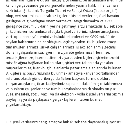
açıklamaları ilgililere duyurmaktayız. Şirketimiz bu aydınlatma metninde,
Dlouhy, ABD Ticaret Odası Kıdemli Başkan
kanun çerçevesinde gerekli güncellemeleri yapma hakkını her zaman
saklı tutar. Şirketimiz Turgutlu Ticaret ve Sanayi Odası ("tutso.org.tr")
Yardımcısı Garry Litman,
olup, veri sorumlusu olarak siz ilgililerin kişisel verilerine, özel hayatın
gizliliğine ve güvenliğine önem vermekte, saygı duymakta ve KVKK
Read More…
gereğince sorumluluklarını yerine getirmeyi arzulamaktadır. Bu sebeple
şirketimiz veri sorumlusu sıfatıyla kişisel verilerinizi işleme amaçlarını,
veri toplamanın yöntemini ve hukuki sebeplerini ve KVKK md. 11 de
sayılan haklarınızın neler olduğunu açıklayacaktır. Bu bilgilendirmeyi,
tüm müşterilerimize, şirket çalışanlarımıza, iş akti sonlanmış geçmiş
Kanberra Büyükelçisi Gezer ve
dönem çalışanlarımıza, işyerimizi ziyarete gelen misafirlerimize,
tedarikçilerimize, internet sitemizi ziyaret eden kişilere, şirketimizdeki
Melbourne Başkonsolosu Işık’a
misafir ağına bağlanan kullanıcılara, şirket veri tabanında yer alan
müşterilerimize, fuar vb. gibi alanlarda pazarlama alanlarında bulunan
teşekkür
3. Kişilere, iş başvurusunda bulunmak amacıyla kariyer portallarından,
referans olarak gönderilen ya da fiziken başvuru formu dolduran
Eylül 3, 2025
TOBB HABER
TUTSO
çalışan adaylarına, ticari faaliyetimiz kapsamındaki tüm iş ortaklarımıza
ve bunların çalışanlarına ve tüm bu sayılanlara sınırlı olmaksızın yüz
yüze, mesafeli, sözlü, yazılı ya da elektronik yolla kişisel verilerini bizimle
03.09.2025 / Melbourne – Avustralya Dünya
paylaşmış ya da paylaşacak gerçek kişilere hitaben bu metni
Odalar Federasyonu ve Türkiye Odalar ve
yayınlamaktayız.
Borsalar Birliği (TOBB) Başkanı M. Rifat
Hisarcıklıoğlu; Türkiye Cumhuriyeti Kanberra
1. Kişisel Verilerinizi hangi amaç ve hukuki sebebe dayanarak işliyoruz?
Büyükelçisi Ufuk Gezer ve Melbourne