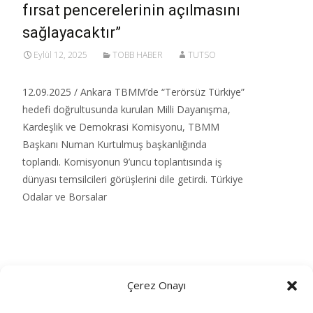
fırsat pencerelerinin açılmasını
sağlayacaktır”
Eylül 12, 2025
TOBB HABER
TUTSO
12.09.2025 / Ankara TBMM’de “Terörsüz Türkiye”
hedefi doğrultusunda kurulan Milli Dayanışma,
Kardeşlik ve Demokrasi Komisyonu, TBMM
Başkanı Numan Kurtulmuş başkanlığında
toplandı. Komisyonun 9’uncu toplantısında iş
dünyası temsilcileri görüşlerini dile getirdi.​ Türkiye
Odalar ve Borsalar
Read More…
Çerez Onayı