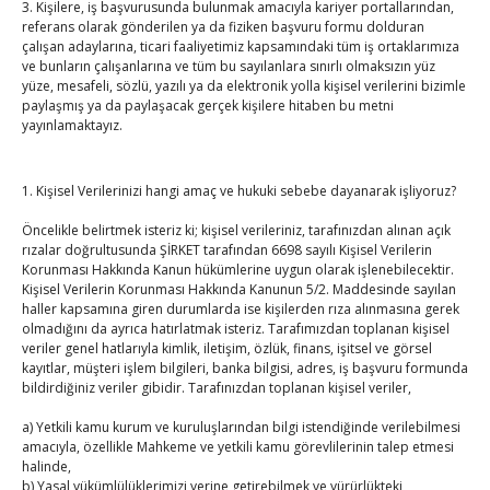
3. Kişilere, iş başvurusunda bulunmak amacıyla kariyer portallarından,
referans olarak gönderilen ya da fiziken başvuru formu dolduran
Hisarcıklıoğlu, Ardahan Üniversitesi Rektörü Prof. Dr.
çalışan adaylarına, ticari faaliyetimiz kapsamındaki tüm iş ortaklarımıza
ve bunların çalışanlarına ve tüm bu sayılanlara sınırlı olmaksızın yüz
Emiroğlu’nu kabul etti
yüze, mesafeli, sözlü, yazılı ya da elektronik yolla kişisel verilerini bizimle
By
TUTSO
on Ağu 4, 2026
paylaşmış ya da paylaşacak gerçek kişilere hitaben bu metni
yayınlamaktayız.
Eylül 2025
P
S
Ç
P
C
C
P
1. Kişisel Verilerinizi hangi amaç ve hukuki sebebe dayanarak işliyoruz?
1
2
3
4
5
6
7
Öncelikle belirtmek isteriz ki; kişisel verileriniz, tarafınızdan alınan açık
8
9
10
11
12
13
14
rızalar doğrultusunda ŞİRKET tarafından 6698 sayılı Kişisel Verilerin
15
16
17
18
19
20
21
Korunması Hakkında Kanun hükümlerine uygun olarak işlenebilecektir.
Kişisel Verilerin Korunması Hakkında Kanunun 5/2. Maddesinde sayılan
22
23
24
25
26
27
28
haller kapsamına giren durumlarda ise kişilerden rıza alınmasına gerek
olmadığını da ayrıca hatırlatmak isteriz. Tarafımızdan toplanan kişisel
29
30
veriler genel hatlarıyla kimlik, iletişim, özlük, finans, işitsel ve görsel
kayıtlar, müşteri işlem bilgileri, banka bilgisi, adres, iş başvuru formunda
« Ağu
bildirdiğiniz veriler gibidir. Tarafınızdan toplanan kişisel veriler,
a) Yetkili kamu kurum ve kuruluşlarından bilgi istendiğinde verilebilmesi
Eki »
amacıyla, özellikle Mahkeme ve yetkili kamu görevlilerinin talep etmesi
halinde,
E-BÜLTEN
b) Yasal yükümlülüklerimizi yerine getirebilmek ve yürürlükteki