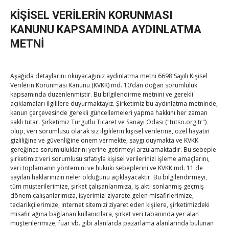
KİŞİSEL VERİLERİN KORUNMASI
TOBB Son Yazılar
KANUNU KAPSAMINDA AYDINLATMA
METNİ
SEDDK Başkanı Menteş’e ziyaret
By
TUTSO
on Ağu 8, 2026
Aşağıda detaylarını okuyacağınız aydınlatma metni 6698 Sayılı Kişisel
Verilerin Korunması Kanunu (KVKK) md. 10’dan doğan sorumluluk
kapsamında düzenlenmiştir. Bu bilgilendirme metnini ve gerekli
Hisarcıklıoğlu ICCD Genel Sekreteri Khalawi ile görüştü
açıklamaları ilgililere duyurmaktayız. Şirketimiz bu aydınlatma metninde,
kanun çerçevesinde gerekli güncellemeleri yapma hakkını her zaman
By
TUTSO
on Ağu 7, 2026
saklı tutar. Şirketimiz Turgutlu Ticaret ve Sanayi Odası ("tutso.org.tr")
olup, veri sorumlusu olarak siz ilgililerin kişisel verilerine, özel hayatın
gizliliğine ve güvenliğine önem vermekte, saygı duymakta ve KVKK
gereğince sorumluluklarını yerine getirmeyi arzulamaktadır. Bu sebeple
Kahramanmaraş Ticaret ve Sanayi Odası’nın yeni
şirketimiz veri sorumlusu sıfatıyla kişisel verilerinizi işleme amaçlarını,
binası hizmete açıldı
veri toplamanın yöntemini ve hukuki sebeplerini ve KVKK md. 11 de
By
TUTSO
on Ağu 5, 2026
sayılan haklarınızın neler olduğunu açıklayacaktır. Bu bilgilendirmeyi,
tüm müşterilerimize, şirket çalışanlarımıza, iş akti sonlanmış geçmiş
dönem çalışanlarımıza, işyerimizi ziyarete gelen misafirlerimize,
Diren ailesine taziye ziyareti
tedarikçilerimize, internet sitemizi ziyaret eden kişilere, şirketimizdeki
By
TUTSO
on Ağu 4, 2026
misafir ağına bağlanan kullanıcılara, şirket veri tabanında yer alan
müşterilerimize, fuar vb. gibi alanlarda pazarlama alanlarında bulunan