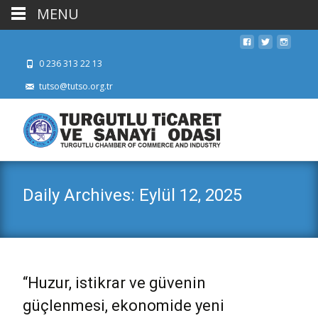
MENU
0 236 313 22 13
tutso@tutso.org.tr
Daily Archives: Eylül 12, 2025
“Huzur, istikrar ve güvenin
güçlenmesi, ekonomide yeni