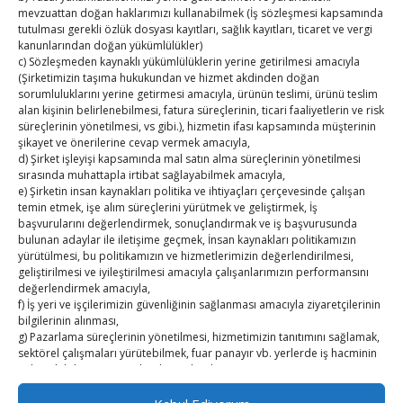
mevzuattan doğan haklarımızı kullanabilmek (İş sözleşmesi kapsamında
Kasaba Ekonomi Dergisi
tutulması gerekli özlük dosyası kayıtları, sağlık kayıtları, ticaret ve vergi
kanunlarından doğan yükümlülükler)
c) Sözleşmeden kaynaklı yükümlülüklerin yerine getirilmesi amacıyla
TOBB HABER
(Şirketimizin taşıma hukukundan ve hizmet akdinden doğan
sorumluluklarını yerine getirmesi amacıyla, ürünün teslimi, ürünü teslim
TUTSO İktisadi Durum Raporu
alan kişinin belirlenebilmesi, fatura süreçlerinin, ticari faaliyetlerin ve risk
süreçlerinin yönetilmesi, vs gibi.), hizmetin ifası kapsamında müşterinin
SEDDK Başkanı Menteş’e ziyaret
şikayet ve önerilerine cevap vermek amacıyla,
d) Şirket işleyişi kapsamında mal satın alma süreçlerinin yönetilmesi
sırasında muhattapla irtibat sağlayabilmek amacıyla,
Hisarcıklıoğlu ICCD Genel Sekreteri Khalawi ile görüştü
e) Şirketin insan kaynakları politika ve ihtiyaçları çerçevesinde çalışan
temin etmek, işe alım süreçlerini yürütmek ve geliştirmek, İş
Kahramanmaraş Ticaret ve Sanayi Odası’nın yeni
başvurularını değerlendirmek, sonuçlandırmak ve iş başvurusunda
binası hizmete açıldı
bulunan adaylar ile iletişime geçmek, İnsan kaynakları politikamızın
yürütülmesi, bu politikamızın ve hizmetlerimizin değerlendirilmesi,
geliştirilmesi ve iyileştirilmesi amacıyla çalışanlarımızın performansını
Diren ailesine taziye ziyareti
değerlendirmek amacıyla,
f) İş yeri ve işçilerimizin güvenliğinin sağlanması amacıyla ziyaretçilerinin
Hisarcıklıoğlu, Ardahan Üniversitesi Rektörü Prof. Dr.
bilgilerinin alınması,
g) Pazarlama süreçlerinin yönetilmesi, hizmetimizin tanıtımını sağlamak,
Emiroğlu’nu kabul etti
sektörel çalışmaları yürütebilmek, fuar panayır vb. yerlerde iş hacminin
geliştirilebilmesi amacıyla işlenmektedir.
h) Şirkete iş başvurusunda bulunmak amacıyla cv gönderen çalışan
adaylarımızın, başvuru anında alınan bilgilerinin, başvurdukları pozisyon